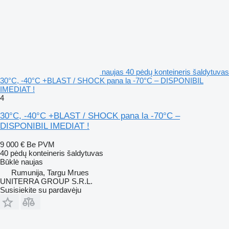
naujas 40 pėdų konteineris šaldytuvas
30°C, -40°C +BLAST / SHOCK pana la -70°C – DISPONIBIL
IMEDIAT !
4
30°C, -40°C +BLAST / SHOCK pana la -70°C –
DISPONIBIL IMEDIAT !
9 000 €
Be PVM
40 pėdų konteineris šaldytuvas
Būklė
naujas
Rumunija, Targu Mrues
UNITERRA GROUP S.R.L.
Susisiekite su pardavėju