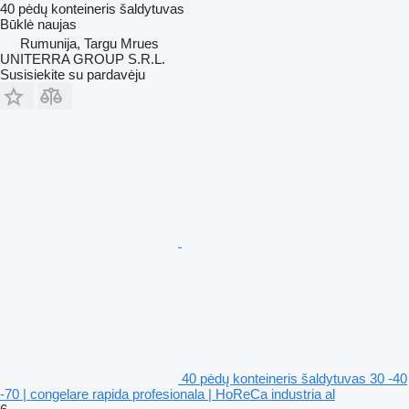
40 pėdų konteineris šaldytuvas
Būklė
naujas
Rumunija, Targu Mrues
UNITERRA GROUP S.R.L.
Susisiekite su pardavėju
40 pėdų konteineris šaldytuvas 30 -40
-70 | congelare rapida profesionala | HoReCa industria al