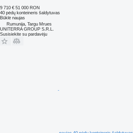
9 710 €
51 000 RON
40 pėdų konteineris šaldytuvas
Būklė
naujas
Rumunija, Targu Mrues
UNITERRA GROUP S.R.L.
Susisiekite su pardavėju
naujas 40 pėdų konteineris šaldytuvas