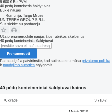
9 600 €
Be PVM
40 pėdų konteineris šaldytuvas
Būklė
naujas
Rumunija, Targu Mrues
UNITERRA GROUP S.R.L.
Susisiekite su pardavėju
Užsiprenumeruokite naujus šios rubrikos skelbimus
40 pėdų konteineriniai šaldytuvai
Prenumeruoti
Paspaudę čia patvirtinsite, kad sutinkate su mūsų
privatumo politika
ir
naudojimo sutarties
sąlygomis.
40 pėdų konteineriniai šaldytuvai kainos
70 grade
9 710 €
Metai: 2010,