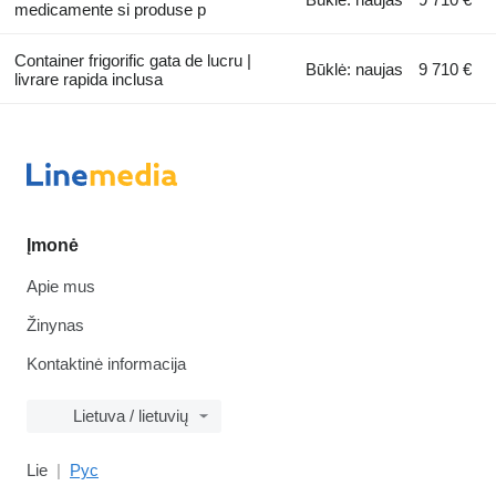
medicamente si produse p
Container frigorific gata de lucru |
Būklė: naujas
9 710 €
livrare rapida inclusa
Įmonė
Apie mus
Žinynas
Kontaktinė informacija
Lietuva / lietuvių
Lie
Рус