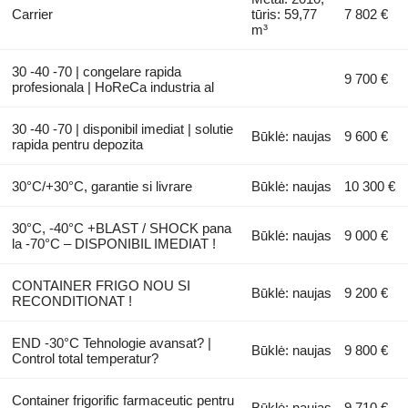
Carrier
tūris: 59,77
7 802 €
m³
30 -40 -70 | congelare rapida
9 700 €
profesionala | HoReCa industria al
30 -40 -70 | disponibil imediat | solutie
Būklė: naujas
9 600 €
rapida pentru depozita
30°C/+30°C, garantie si livrare
Būklė: naujas
10 300 €
30°C, -40°C +BLAST / SHOCK pana
Būklė: naujas
9 000 €
la -70°C – DISPONIBIL IMEDIAT !
CONTAINER FRIGO NOU SI
Būklė: naujas
9 200 €
RECONDITIONAT !
END -30°C Tehnologie avansat? |
Būklė: naujas
9 800 €
Control total temperatur?
Container frigorific farmaceutic pentru
Būklė: naujas
9 710 €