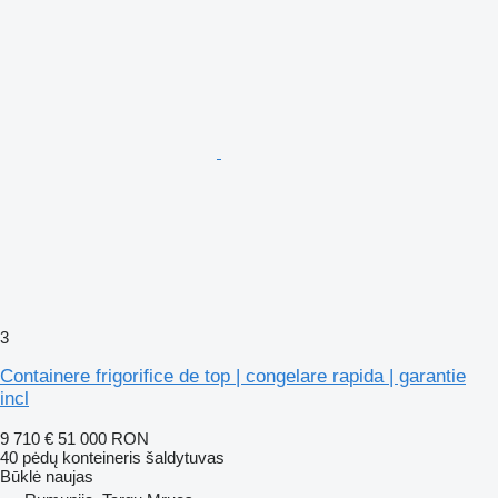
3
Containere frigorifice de top | congelare rapida | garantie
incl
9 710 €
51 000 RON
40 pėdų konteineris šaldytuvas
Būklė
naujas