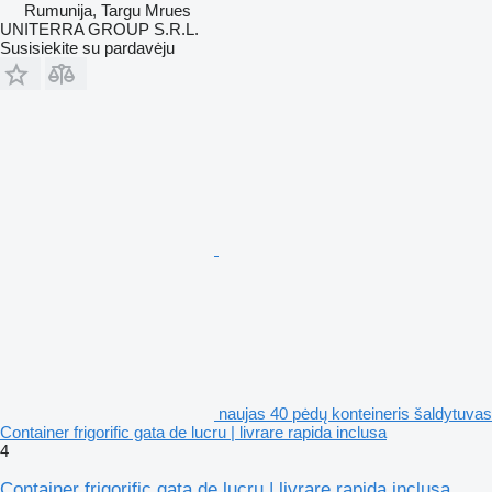
Rumunija, Targu Mrues
UNITERRA GROUP S.R.L.
Susisiekite su pardavėju
naujas 40 pėdų konteineris šaldytuvas
Container frigorific gata de lucru | livrare rapida inclusa
4
Container frigorific gata de lucru | livrare rapida inclusa