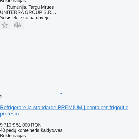
Būklė
naujas
Rumunija, Targu Mrues
UNITERRA GROUP S.R.L.
Susisiekite su pardavėju
2
Refrigerare la standarde PREMIUM | container frigorific
profesio
9 710 €
51 000 RON
40 pėdų konteineris šaldytuvas
Būklė
naujas