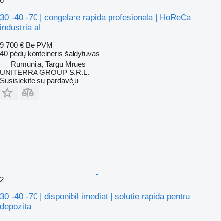
6
30 -40 -70 | congelare rapida profesionala | HoReCa
industria al
9 700 €
Be PVM
40 pėdų konteineris šaldytuvas
Rumunija, Targu Mrues
UNITERRA GROUP S.R.L.
Susisiekite su pardavėju
2
30 -40 -70 | disponibil imediat | solutie rapida pentru
depozita