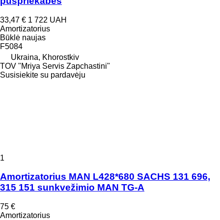
puspriekabės
33,47 €
1 722 UAH
Amortizatorius
Būklė
naujas
F5084
Ukraina, Khorostkiv
TOV "Mriya Servis Zapchastini"
Susisiekite su pardavėju
1
Amortizatorius MAN L428*680 SACHS 131 696,
315 151 sunkvežimio MAN TG-A
75 €
Amortizatorius