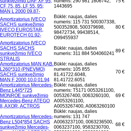
sunkvežimio DAF XF 95,
numeris: 290 981 1606742,
75 €
CF 75, 85, LF 55, 95;
1443695
MAN L 2000 09.87-
Būklė: naujas, dalies
Amortizatorius IVECO
numeris: 115 731 500307338,
SACHS sunkvežimio
500352808, 500379698,
80 €
IVECO EUROSTAR,
98472734, 99438514,
EUROTECH 01.92-
O99455937
Amortizatorius IVECO
SACHS SACHS
Būklė: naujas, dalies
89 €
sunkvežimio IVECO
numeris: 311 884 504060241
STRALIS
Amortizatorius MAN KAB.
Būklė: naujas, dalies
L260*310 (PNEVMO)
numeris: 105 855
70 €
SACHS sunkvežimio
81.41722.6048,
MAN F 2000 10.0 01.94
81.41722.6051
Amortizatorius Mercedes-
Būklė: naujas, dalies
Benz L445*725
numeris: T5171 0053261100,
MONROE sunkvežimio
0053267400, 0063260100,
69 €
Mercedes-Benz ATEGO
A0053261100,
II, AXOR, ACTROS
A0053267400, A0063260100
Būklė: naujas, dalies
Amortizatorius Mercedes-
numeris: 131 747
Benz L504*854 SACHS
A0063237100, 0063236500,
68 €
sunkvežimio Mercedes-
0063237100, 9583230700,