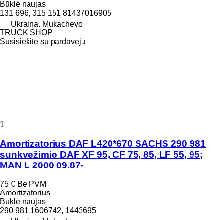
Būklė
naujas
131 696, 315 151 81437016905
Ukraina, Mukachevo
TRUCK SHOP
Susisiekite su pardavėju
1
Amortizatorius DAF L420*670 SACHS 290 981
sunkvežimio DAF XF 95, CF 75, 85, LF 55, 95;
MAN L 2000 09.87-
75 €
Be PVM
Amortizatorius
Būklė
naujas
290 981 1606742, 1443695