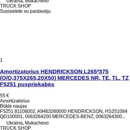
Ukraina, Mukachevo
TRUCK SHOP
Susisiekite su pardavėju
1
Amortizatorius HENDRICKSON L265*375
(O/O,375X265,20X50) MERCEDES NR, TE, TL, TZ
F5251 puspriekabės
55 €
Amortizatorius
Būklė
naujas
F5251 81108002, A9463260000 HENDRICKSON, HS251084
QD100001, 0063264200 MERCEDES-BENZ, 0063264300...
Ukraina, Mukachevo
TRUCK SHOP