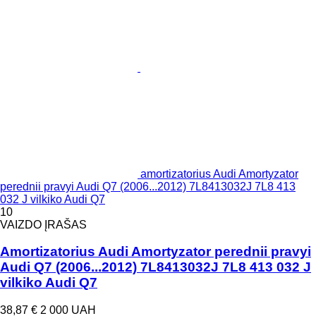
amortizatorius Audi Amortyzator
perednii pravyi Audi Q7 (2006...2012) 7L8413032J 7L8 413
032 J vilkiko Audi Q7
10
VAIZDO ĮRAŠAS
Amortizatorius Audi Amortyzator perednii pravyi
Audi Q7 (2006...2012) 7L8413032J 7L8 413 032 J
vilkiko Audi Q7
38,87 €
2 000 UAH