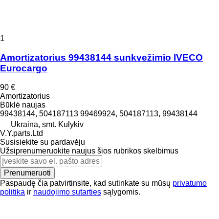
1
Amortizatorius 99438144 sunkvežimio IVECO
Eurocargo
90 €
Amortizatorius
Būklė
naujas
99438144, 504187113 99469924, 504187113, 99438144
Ukraina, smt. Kulykiv
V.Y.parts.Ltd
Susisiekite su pardavėju
Užsiprenumeruokite naujus šios rubrikos skelbimus
Prenumeruoti
Paspaudę čia patvirtinsite, kad sutinkate su mūsų
privatumo
politika
ir
naudojimo sutarties
sąlygomis.