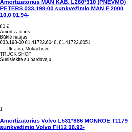
Amortizatorius MAN KAB. L260*310 (PNEVMO)
PETERS 033.198-00 sunkvežimio MAN F 2000
10.0 01.94-
80 €
Amortizatorius
Būklė
naujas
033.198-00 81.41722.6048, 81.41722.6051
Ukraina, Mukachevo
TRUCK SHOP
Susisiekite su pardavėju
1
Amortizatorius Volvo L531*886 MONROE T1179
sunkvežimio Volvo FH12 08.93-