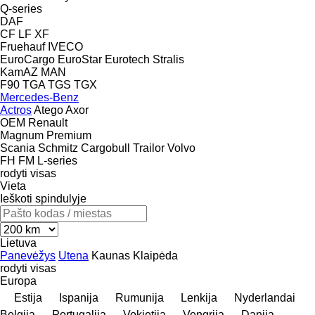
Q-series
DAF
CF
LF
XF
Fruehauf
IVECO
EuroCargo
EuroStar
Eurotech
Stralis
KamAZ
MAN
F90
TGA
TGS
TGX
Mercedes-Benz
Actros
Atego
Axor
OEM
Renault
Magnum
Premium
Scania
Schmitz Cargobull
Trailor
Volvo
FH
FM
L-series
rodyti visas
Vieta
Ieškoti spindulyje
Lietuva
Panevėžys
Utena
Kaunas
Klaipėda
rodyti visas
Europa
Estija
Ispanija
Rumunija
Lenkija
Nyderlandai
Belgija
Portugalija
Vokietija
Vengrija
Danija