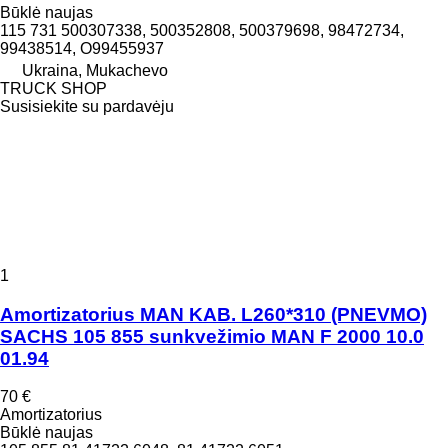
Būklė
naujas
115 731 500307338, 500352808, 500379698, 98472734,
99438514, O99455937
Ukraina, Mukachevo
TRUCK SHOP
Susisiekite su pardavėju
1
Amortizatorius MAN KAB. L260*310 (PNEVMO)
SACHS 105 855 sunkvežimio MAN F 2000 10.0
01.94
70 €
Amortizatorius
Būklė
naujas