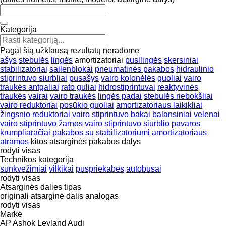
Kategorija
Pagal šią užklausą rezultatų neradome
ašys
stebulės
lingės
amortizatoriai
pusllingės
skersiniai
stabilizatoriai
sailenblokai
pneumatinės pakabos
hidraulinio
stiprintuvo siurbliai
pusašys
vairo kolonėlės
guoliai
vairo
traukės antgaliai
rato guliai
hidrostiprintuvai
reaktyvinės
traukės
vairai
vairo traukės
lingės padai
stebulės riebokšliai
vairo reduktoriai
posūkio guoliai
amortizatoriaus laikikliai
žingsnio reduktoriai
vairo stiprintuvo bakai
balansiniai velenai
vairo stiprintuvo žarnos
vairo stiprintuvo siurblio pavaros
krumpliaračiai
pakabos su stabilizatoriumi
amortizatoriaus
atramos
kitos atsarginės pakabos dalys
rodyti visas
Technikos kategorija
sunkvežimiai
vilkikai
puspriekabės
autobusai
rodyti visas
Atsarginės dalies tipas
originali atsarginė dalis
analogas
rodyti visas
Markė
AP
Ashok Leyland
Audi