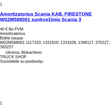
1
Amortizatorius Scania KAB. FIRESTONE
W02M588001 sunkvežimio Scania 3
40 €
Be PVM
Amortizatorius
Būklė
naujas
W02M588001 1117320, 1331620, 1331626, 1348117, 370227,
393257
Ukraina, Mukachevo
TRUCK SHOP
Susisiekite su pardavėju
1