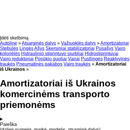
Įdėti skelbimą
Autoline
»
Atsarginės dalys
»
Važiuoklės dalys
»
Amortizatoriai
Stebulės
Lingės
Ašys
Skersiniai stabilizatoriai
Pusašys
Vairo
kolonėlės
Hidraulinio stiprintuvo siurbliai
Hidrostiprintuvai
Vairo reduktoriai
Posūkio guoliai
Vairai
Pusllingės
Reaktyvinės
traukės
Pneumatinės pakabos
Vairo traukės
»
Amortizatoriai
iš Ukrainos
»
Amortizatoriai iš Ukrainos
komercinėms transporto
priemonėms
Paieška
(dalies numeris, markė, modelis, atsarginė dalys)