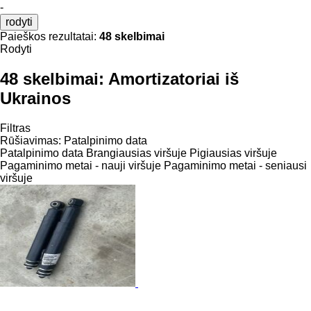
-
rodyti
Paieškos rezultatai:
48 skelbimai
Rodyti
48 skelbimai:
Amortizatoriai iš
Ukrainos
Filtras
Rūšiavimas
:
Patalpinimo data
Patalpinimo data
Brangiausias viršuje
Pigiausias viršuje
Pagaminimo metai - nauji viršuje
Pagaminimo metai - seniausi
viršuje