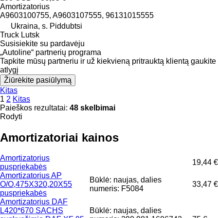
Amortizatorius
A9603100755, A9603107555, 96131015555
Ukraina, s. Piddubtsi
Truck Lutsk
Susisiekite su pardavėju
„Autoline“ partnerių programa
Tapkite mūsų partneriu ir už kiekvieną pritrauktą klientą gaukite
atlygį
Žiūrėkite pasiūlymą
Kitas
1
2
Kitas
Paieškos rezultatai:
48 skelbimai
Rodyti
Amortizatoriai kainos
Amortizatorius
19,44 €
puspriekabės
Amortizatorius AP
Būklė: naujas, dalies
O/O,475X320,20X55
33,47 €
numeris: F5084
puspriekabės
Amortizatorius DAF
L420*670 SACHS
Būklė: naujas, dalies