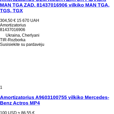
MAN TGA ZAD. 81437016906 vilkiko MAN TGA,
TGS, TGX
304,50 €
15 670 UAH
Amortizatorius
81437016906
Ukraina, Cherlyani
TIR-Rozborka
Susisiekite su pardavėju
1
Amortizatorius A9603100755 vilkiko Mercedes-
Benz Actros MP4
100 USD
≈ 86,55 €