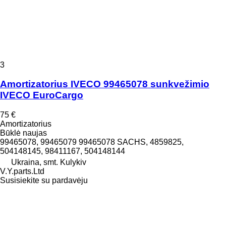
3
Amortizatorius IVECO 99465078 sunkvežimio
IVECO EuroCargo
75 €
Amortizatorius
Būklė
naujas
99465078, 99465079 99465078 SACHS, 4859825,
504148145, 98411167, 504148144
Ukraina, smt. Kulykiv
V.Y.parts.Ltd
Susisiekite su pardavėju