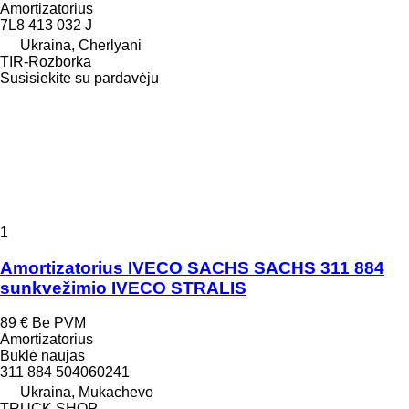
Amortizatorius
7L8 413 032 J
Ukraina, Cherlyani
TIR-Rozborka
Susisiekite su pardavėju
1
Amortizatorius IVECO SACHS SACHS 311 884
sunkvežimio IVECO STRALIS
89 €
Be PVM
Amortizatorius
Būklė
naujas
311 884 504060241
Ukraina, Mukachevo
TRUCK SHOP