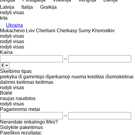
Latvija
Italija
Graikija
rodyti visas
kita
Ukraina
Mukachevo
Lviv
Cherliani
Cherkasy
Sumy
Khorostkiv
rodyti visas
rodyti visas
rodyti visas
Kaina
–
Skelbimo tipas
prekyba
iš gamintojo
išperkamoji nuoma
kreditas
išsimokėtinai
dalimis
keitimas
keitimas
rodyti visas
Būklė
naujas
naudotos
rodyti visas
Pagaminimo metai
–
Nerandate reikalingo filtro?
Siūlykite pakeitimus
Paieškos rezultatai: