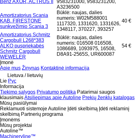
Benz AXOR, ACTROS II
9583231000, 9583231200,
A3236500
Būklė: naujas, dalies
Amortizatorius Scania
numeris: W02M588001
KAB. FIRESTONE
40 €
1117320, 1331620, 1331626,
sunkvežimio Scania 3
1348117, 370227, 393257
Amortizatorius Schmitz
Būklė: naujas, dalies
Cargobull L268*383
numeris: 016508 016508,
ALKO puspriekabės
54 €
1086689, 1093975, 16508,
Schmitz Cargobull
D8A91-2565S, UR600087
WEWELER
Įmonė
Apie mus
Žinynas
Kontaktinė informacija
Lietuva / lietuvių
Lie
Рус
Informacija
Tiekimo sąlygos
Privatumo politika
Patarimai saugos
klausimais
Atsiliepimas apie Autoline
Prekių ženklų katalogas
Mūsų pasiūlymai
Reklamuoti sistemoje Autoline
Įdėti skelbimą
Įdėti reklaminį
skelbimą
Partnerių programa
Įmonėms
Mūsų projektai
Autoline™
Machineryline™