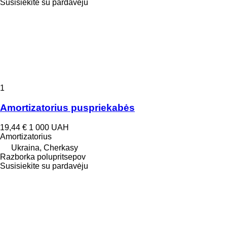
Susisiekite su pardavėju
1
Amortizatorius puspriekabės
19,44 €
1 000 UAH
Amortizatorius
Ukraina, Cherkasy
Razborka polupritsepov
Susisiekite su pardavėju