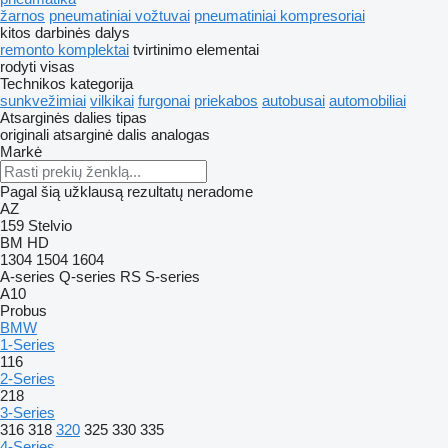
žarnos
pneumatiniai vožtuvai
pneumatiniai kompresoriai
kitos darbinės dalys
remonto komplektai
tvirtinimo elementai
rodyti visas
Technikos kategorija
sunkvežimiai
vilkikai
furgonai
priekabos
autobusai
automobiliai
Atsarginės dalies tipas
originali atsarginė dalis
analogas
Markė
Pagal šią užklausą rezultatų neradome
AZ
159
Stelvio
BM
HD
1304
1504
1604
A-series
Q-series
RS
S-series
A10
Probus
BMW
1-Series
116
2-Series
218
3-Series
316
318
320
325
330
335
4-Series