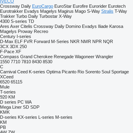
IVECO
Crossway
Daily
EuroCargo
EuroStar
Eurofire
Eurorider
Eurotech
Eurotrakker
Evadys
Magelys
Magirus
Mago
S-Way
Stralis
T-Way
Trakker
Turbo Daily
Turbostar
X-Way
4300
S-series
TD
Ares
Axer
Citelis
Crossway
Daily
Domino
Evadys
Iliade
Karosa
Magelys
Proway
Recreo
Century
I-series
D-Max
ELF
FVR
Forward
M-Series
NKR
NMR
NPR
NQR
3CX
3DX
250
F-Pace
XF
Compass
Grand Cherokee
Renegade
Wagoneer
Wrangler
1550
7710
7810
8430
8530
C
Carnival
Ceed
K-series
Optima
Picanto
Rio
Sorento
Soul
Sportage
XCeed
6520
65115
Mule
T-series
920
KM
D series
PC
WA
Mega Liner
SD
SDP
KMK
D-series
KX-series
L-series
M-series
KM
PB
AW
ZW