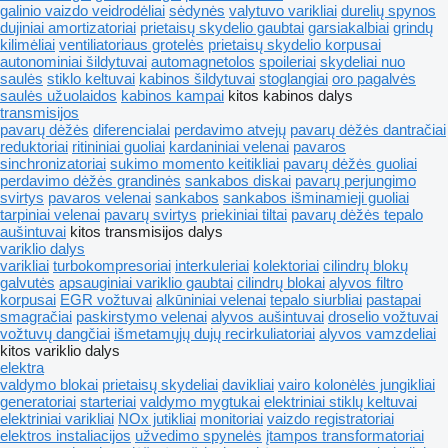
galinio vaizdo veidrodėliai
sėdynės
valytuvo varikliai
durelių spynos
dujiniai amortizatoriai
prietaisų skydelio gaubtai
garsiakalbiai
grindų
kilimėliai
ventiliatoriaus grotelės
prietaisų skydelio korpusai
autonominiai šildytuvai
automagnetolos
spoileriai
skydeliai nuo
saulės
stiklo keltuvai
kabinos šildytuvai
stoglangiai
oro pagalvės
saulės užuolaidos
kabinos kampai
kitos kabinos dalys
transmisijos
pavarų dėžės
diferencialai
perdavimo atvejų
pavarų dėžės dantračiai
reduktoriai
ritininiai guoliai
kardaniniai velenai
pavaros
sinchronizatoriai
sukimo momento keitikliai
pavarų dėžės guoliai
perdavimo dėžės grandinės
sankabos diskai
pavarų perjungimo
svirtys
pavaros velenai
sankabos
sankabos išminamieji guoliai
tarpiniai velenai
pavarų svirtys
priekiniai tiltai
pavarų dėžės tepalo
aušintuvai
kitos transmisijos dalys
variklio dalys
varikliai
turbokompresoriai
interkuleriai
kolektoriai
cilindrų blokų
galvutės
apsauginiai variklio gaubtai
cilindrų blokai
alyvos filtro
korpusai
EGR vožtuvai
alkūniniai velenai
tepalo siurbliai
pastapai
smagračiai
paskirstymo velenai
alyvos aušintuvai
droselio vožtuvai
vožtuvų dangčiai
išmetamųjų dujų recirkuliatoriai
alyvos vamzdeliai
kitos variklio dalys
elektra
valdymo blokai
prietaisų skydeliai
davikliai
vairo kolonėlės jungikliai
generatoriai
starteriai
valdymo mygtukai
elektriniai stiklų keltuvai
elektriniai varikliai
NOx jutikliai
monitoriai
vaizdo registratoriai
elektros instaliacijos
užvedimo spynelės
įtampos transformatoriai