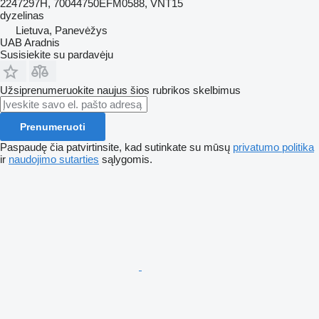
2247297H, 70044750EFM0588, VNT15
dyzelinas
Lietuva, Panevėžys
UAB Aradnis
Susisiekite su pardavėju
Užsiprenumeruokite naujus šios rubrikos skelbimus
Prenumeruoti
Paspaudę čia patvirtinsite, kad sutinkate su mūsų
privatumo politika
ir
naudojimo sutarties
sąlygomis.