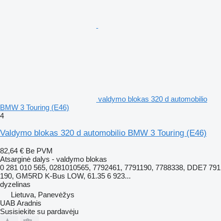
valdymo blokas 320 d automobilio
BMW 3 Touring (E46)
4
Valdymo blokas 320 d automobilio BMW 3 Touring (E46)
82,64 €
Be PVM
Atsarginė dalys - valdymo blokas
0 281 010 565, 0281010565, 7792461, 7791190, 7788338, DDE7 791
190, GM5RD K-Bus LOW, 61.35 6 923...
dyzelinas
Lietuva, Panevėžys
UAB Aradnis
Susisiekite su pardavėju