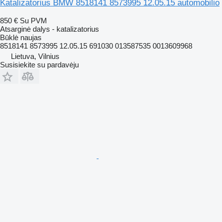
Katalizatorius BMW 8518141 8573995 12.05.15 automobilio
850 €
Su PVM
Atsarginė dalys - katalizatorius
Būklė
naujas
8518141 8573995 12.05.15 691030 013587535 0013609968
Lietuva, Vilnius
Susisiekite su pardavėju