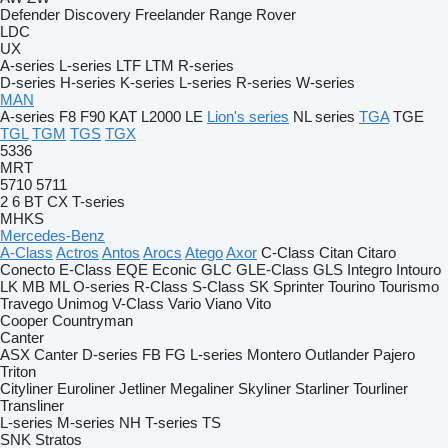
Defender
Discovery
Freelander
Range Rover
LDC
UX
A-series
L-series
LTF
LTM
R-series
D-series
H-series
K-series
L-series
R-series
W-series
MAN
A-series
F8
F90
KAT
L2000
LE
Lion's series
NL series
TGA
TGE
TGL
TGM
TGS
TGX
5336
MRT
5710
5711
2
6
BT
CX
T-series
MHKS
Mercedes-Benz
A-Class
Actros
Antos
Arocs
Atego
Axor
C-Class
Citan
Citaro
Conecto
E-Class
EQE
Econic
GLC
GLE-Class
GLS
Integro
Intouro
LK
MB
ML
O-series
R-Class
S-Class
SK
Sprinter
Tourino
Tourismo
Travego
Unimog
V-Class
Vario
Viano
Vito
Cooper
Countryman
Canter
ASX
Canter
D-series
FB
FG
L-series
Montero
Outlander
Pajero
Triton
Cityliner
Euroliner
Jetliner
Megaliner
Skyliner
Starliner
Tourliner
Transliner
L-series
M-series
NH
T-series
TS
SNK
Stratos