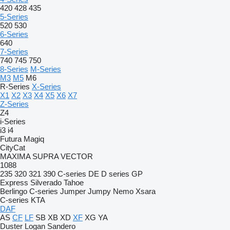
420
428
435
5-Series
520
530
6-Series
640
7-Series
740
745
750
8-Series
M-Series
M3
M5
M6
R-Series
X-Series
X1
X2
X3
X4
X5
X6
X7
Z-Series
Z4
i-Series
i3
i4
Futura
Magiq
CityCat
MAXIMA
SUPRA
VECTOR
1088
235
320
321
390
C-series
DE
D series
GP
Express
Silverado
Tahoe
Berlingo
C-series
Jumper
Jumpy
Nemo
Xsara
C-series
KTA
DAF
AS
CF
LF
SB
XB
XD
XF
XG
YA
Duster
Logan
Sandero