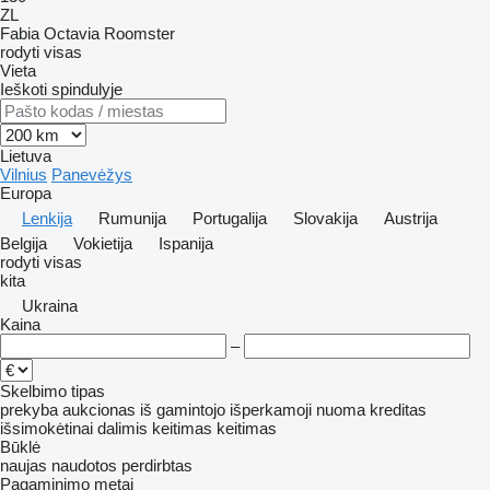
ZL
Fabia
Octavia
Roomster
rodyti visas
Vieta
Ieškoti spindulyje
Lietuva
Vilnius
Panevėžys
Europa
Lenkija
Rumunija
Portugalija
Slovakija
Austrija
Belgija
Vokietija
Ispanija
rodyti visas
kita
Ukraina
Kaina
–
Skelbimo tipas
prekyba
aukcionas
iš gamintojo
išperkamoji nuoma
kreditas
išsimokėtinai dalimis
keitimas
keitimas
Būklė
naujas
naudotos
perdirbtas
Pagaminimo metai