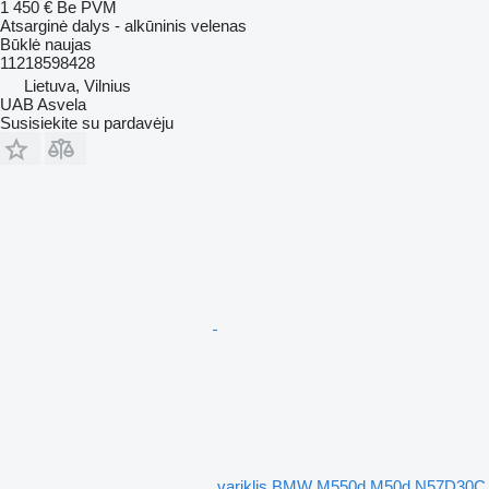
1 450 €
Be PVM
Atsarginė dalys - alkūninis velenas
Būklė
naujas
11218598428
Lietuva, Vilnius
UAB Asvela
Susisiekite su pardavėju
variklis BMW M550d M50d N57D30C