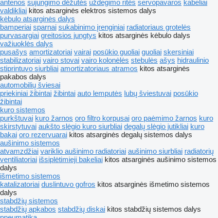
antenos
sujungimo dėžutės
uždegimo ritės
servopavaros
kabeliai
valdikliai
kitos atsarginės elektros sistemos dalys
kėbulo atsarginės dalys
bamperiai
sparnai
sukabinimo įrenginiai
radiatoriaus grotelės
purvasargiai
greitosios jungtys
kitos atsarginės kėbulo dalys
važiuoklės dalys
pusašys
amortizatoriai
vairai
posūkio guoliai
guoliai
skersiniai
stabilizatoriai
vairo stovai
vairo kolonėlės
stebulės
ašys
hidraulinio
stiprintuvo siurbliai
amortizatoriaus atramos
kitos atsarginės
pakabos dalys
automobilių šviesai
priekiniai žibintai
žibintai
auto lemputės
lubų šviestuvai
posūkio
žibintai
kuro sistemos
purkštuvai
kuro žarnos
oro filtro korpusai
oro paėmimo žarnos
kuro
skirstytuvai
aukšto slėgio kuro siurbliai
degalų slėgio jutikliai
kuro
bakai
oro rezervuarai
kitos atsarginės degalų sistemos dalys
aušinimo sistemos
atvamzdžiai
variklio aušinimo radiatoriai
aušinimo siurbliai
radiatorių
ventiliatoriai
išsiplėtimieji bakeliai
kitos atsarginės aušinimo sistemos
dalys
išmetimo sistemos
katalizatoriai
duslintuvo gofros
kitos atsarginės išmetimo sistemos
dalys
stabdžių sistemos
stabdžių apkabos
stabdžių diskai
kitos stabdžių sistemos dalys
pneumatika