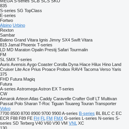
MEGA
S-series
SCB
SCS
SKO
835
S-series
SG
TopClass
E-series
Fortwo
Alpino
Urbino
Rexton
Sambar
Baleno
Grand Vitara
Ignis
Jimny
SX4
Swift
Vitara
815
Jamal
Phoenix
T-series
LD
MD
Maraton
Opalin
Prestij
Safari
Tourmalin
FM
SL
SMX
T-series
Auris
Avensis
Aygo
Coaster
Corolla
Dyna
Hiace
Hilux
Hino
Land
Cruiser
Lite Ace
Prius
Proace
Probox
RAV4
Tacoma
Verso
Yaris
375
FHD
Futura
Magiq
Futura
A-series
Astromega
Astron
EX
T-series
CW
Amarok
Arteon
Atlas
Caddy
Caravelle
Crafter
Golf
LT
Multivan
Passat
Polo
Sharan
T-Roc
Tiguan
Touareg
Touran
Transporter
Volvo
7700
8500
8700
8900
9700
9900
A-series
B-series
BL
BLC
C
EC
ECR
F88
F89
FE
FH
FL
FM
FMX
G-series
L-series
N-series
S-
series
SD
Terberg
V40
V60
V90
VM
VNL
XC
130