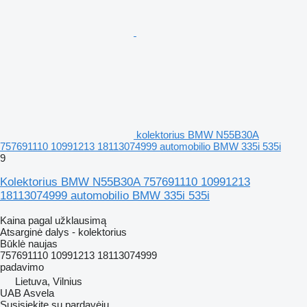
kolektorius BMW N55B30A
757691110 10991213 18113074999 automobilio BMW 335i 535i
9
Kolektorius BMW N55B30A 757691110 10991213
18113074999 automobilio BMW 335i 535i
Kaina pagal užklausimą
Atsarginė dalys - kolektorius
Būklė
naujas
757691110 10991213 18113074999
padavimo
Lietuva, Vilnius
UAB Asvela
Susisiekite su pardavėju