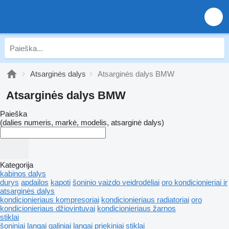
Atsarginės dalys
Atsarginės dalys BMW
Atsarginės dalys BMW
Paieška
(dalies numeris, markė, modelis, atsarginė dalys)
Kategorija
kabinos dalys
durys
apdailos
kapoti
šoninio vaizdo veidrodėliai
oro kondicionieriai ir
atsarginės dalys
kondicionieriaus kompresoriai
kondicionieriaus radiatoriai
oro
kondicionieriaus džiovintuvai
kondicionieriaus žarnos
stiklai
šoniniai langai
galiniai langai
priekiniai stiklai