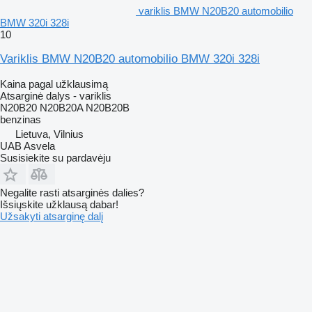
variklis BMW N20B20 automobilio
BMW 320i 328i
10
Variklis BMW N20B20 automobilio BMW 320i 328i
Kaina pagal užklausimą
Atsarginė dalys - variklis
N20B20 N20B20A N20B20B
benzinas
Lietuva, Vilnius
UAB Asvela
Susisiekite su pardavėju
Negalite rasti atsarginės dalies?
Išsiųskite užklausą dabar!
Užsakyti atsarginę dalį