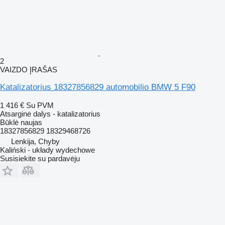
2
VAIZDO ĮRAŠAS
Katalizatorius 18327856829 automobilio BMW 5 F90
1 416 €
Su PVM
Atsarginė dalys - katalizatorius
Būklė
naujas
18327856829 18329468726
Lenkija, Chyby
Kaliński - układy wydechowe
Susisiekite su pardavėju