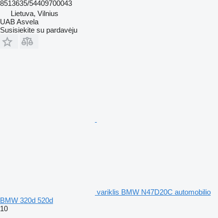
8513635/54409700043
Lietuva, Vilnius
UAB Asvela
Susisiekite su pardavėju
variklis BMW N47D20C automobilio
BMW 320d 520d
10