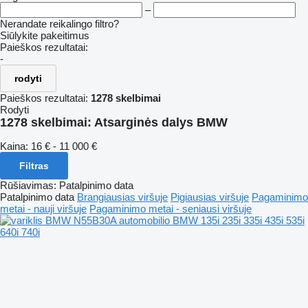
–
Nerandate reikalingo filtro?
Siūlykite pakeitimus
Paieškos rezultatai:
-
rodyti
Paieškos rezultatai:
1278 skelbimai
Rodyti
1278 skelbimai:
Atsarginės dalys BMW
Kaina:
16 € - 11 000 €
Filtras
Rūšiavimas
:
Patalpinimo data
Patalpinimo data
Brangiausias viršuje
Pigiausias viršuje
Pagaminimo
metai - nauji viršuje
Pagaminimo metai - seniausi viršuje