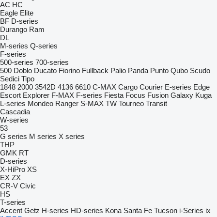
AC
HC
Eagle
Elite
BF
D-series
Durango
Ram
DL
M-series
Q-series
F-series
500-series
700-series
500
Doblo
Ducato
Fiorino
Fullback
Palio
Panda
Punto
Qubo
Scudo
Sedici
Tipo
1848
2000
3542D
4136
6610
C-MAX
Cargo
Courier
E-series
Edge
Escort
Explorer
F-MAX
F-series
Fiesta
Focus
Fusion
Galaxy
Kuga
L-series
Mondeo
Ranger
S-MAX
TW
Tourneo
Transit
Cascadia
W-series
53
G series
M series
X series
THP
GMK
RT
D-series
X-HiPro
XS
EX
ZX
CR-V
Civic
HS
T-series
Accent
Getz
H-series
HD-series
Kona
Santa Fe
Tucson
i-Series
ix