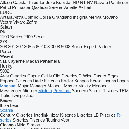
Atleon
Cabstar
Interstar
Juke
Kubistar
NP
NT
NV
Navara
Pathfinder
Patrol
Primastar
Qashqai
Serena
Vanette
X-Trail
EURO
Antara
Astra
Combo
Corsa
Grandland
Insignia
Meriva
Movano
Vectra
Vivaro
Zafira
Sultan
PK
1100 Series
2800 Series
378
208
301
307
308
508
2008
3008
5008
Boxer
Expert
Partner
Porter
Wisent
911
Cayenne
Macan
Panamera
Husky
5002
Ares
C-series
Captur
Celtis
Clio
D-series
D Wide
Duster
Ergos
Espace
G-series
Iliade
K-series
Kadjar
Kangoo
Kerax
Laguna
Logan
Magnum
Major
Manager
Mascott
Master
Maxity
Megane
Messenger
Midliner
Midlum
Premium
Sandero
Scenic
T-series
TRM
Trafic
Twingo
Zoe
Kaiser
Ibiza
Leon
Scania
Century
G-series
Interlink
Irizar
K-series
L-series
LB
P-series
R-
series
S-series
T-series
Touring
Vest
Cleango
Nido
Stratos