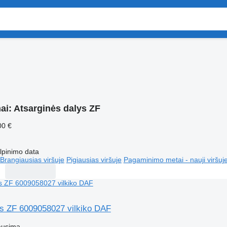
ai:
Atsarginės dalys ZF
00 €
lpinimo data
Brangiausias viršuje
Pigiausias viršuje
Pagaminimo metai - nauji viršuj
s ZF 6009058027 vilkiko DAF
ausimą