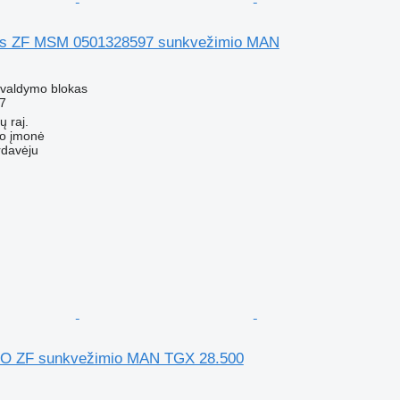
as ZF MSM 0501328597 sunkvežimio MAN
- valdymo blokas
7
ų raj.
ko įmonė
rdavėju
O ZF sunkvežimio MAN TGX 28.500