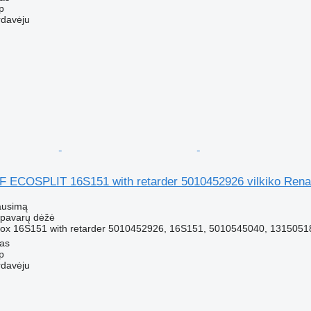
p
rdavėju
F ECOSPLIT 16S151 with retarder 5010452926 vilkiko Rena
ausimą
- pavarų dėžė
x 16S151 with retarder 5010452926, 16S151, 5010545040, 1315051
nas
p
rdavėju