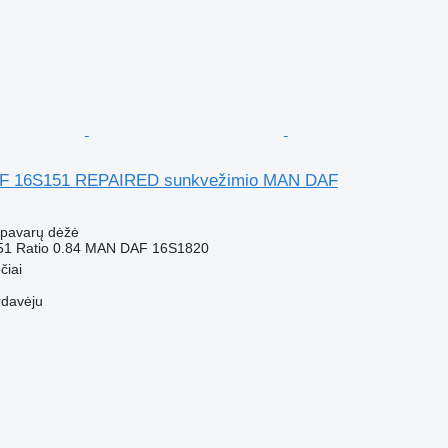
ZF 16S151 REPAIRED sunkvežimio MAN DAF
- pavarų dėžė
1 Ratio 0.84 MAN DAF 16S1820
čiai
rdavėju