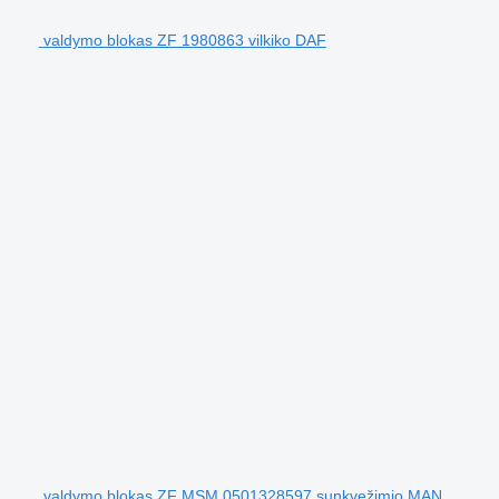
valdymo blokas ZF 1980863 vilkiko DAF
valdymo blokas ZF MSM 0501328597 sunkvežimio MAN