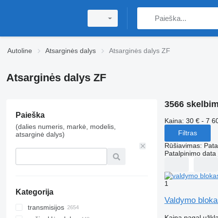
Autoline
Atsarginės dalys
Atsarginės dalys ZF
Atsarginės dalys ZF
3566 skelbim
Paieška
Kaina:
30 € - 7 6
(dalies numeris, markė, modelis,
Filtras
atsarginė dalys)
Rūšiavimas
:
Pata
Patalpinimo data
1
Kategorija
Valdymo bloka
transmisijos
Kaina pagal užkl