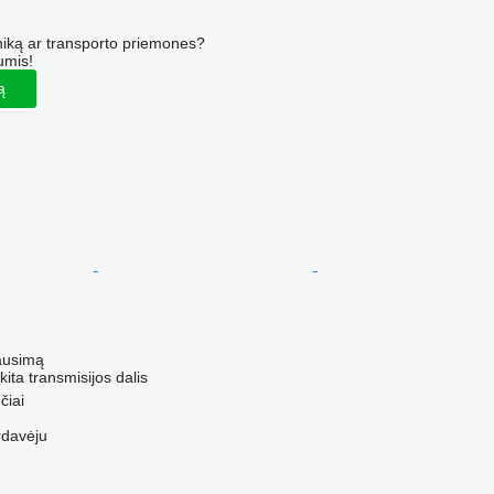
iką ar transporto priemones?
umis!
ą
ausimą
kita transmisijos dalis
čiai
rdavėju