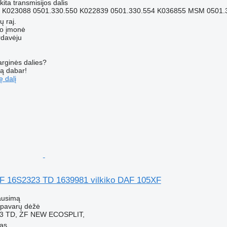
kita transmisijos dalis
8 K023088 0501.330.550 K022839 0501.330.554 K036855 MSM 0501.
ų raj.
ko įmonė
rdavėju
arginės dalies?
są dabar!
ę dalį
F 16S2323 TD 1639981 vilkiko DAF 105XF
ausimą
- pavarų dėžė
3 TD, ZF NEW ECOSPLIT,
nas