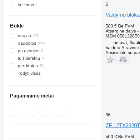
6
keitimas
Valdymo blok
Būklė
580 €
Be PVM
Atsarginė dalys 
naujas
MSM 050132859
Lietuva, Šiauli
naudotos
Vaidoto Stravins
po avarijos
Susisiekite su pa
turi defektų
perdirbtas
rodyti visas
Pagaminimo metai
–
36
ZF 12TX2820T
500 €
Be PVM