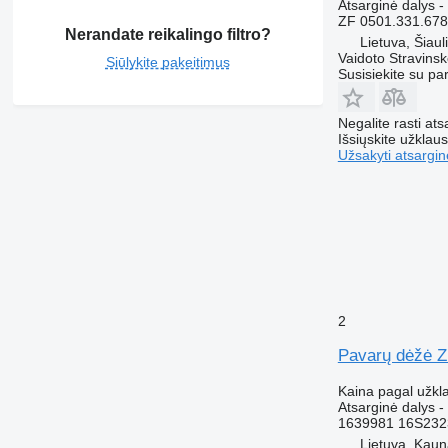
Atsarginė dalys - 
ZF 0501.331.67
Nerandate reikalingo filtro?
Lietuva, Šiauli
Vaidoto Stravins
Siūlykite pakeitimus
Susisiekite su pa
Negalite rasti ats
Išsiųskite užklau
Užsakyti atsargin
2
Pavarų dėžė Z
Kaina pagal užkl
Atsarginė dalys 
1639981 16S232
Lietuva, Kau