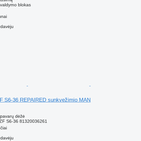
- valdymo blokas
unai
rdavėju
ZF S6-36 REPAIRED sunkvežimio MAN
- pavarų dėžė
ZF S6-36 81320036261
čiai
rdavėju