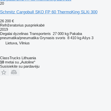
20
Schmitz Cargobull SKO FP 60 ThermoKing SLXi 300
26 200 €
Refrižeratorius puspriekabė
2019
Degalai
dyzelinas
Transporteris
27 000 kg
Pakaba
pneumatika/pneumatika
Grynasis svoris
8 410 kg
Ašys
3
Lietuva, Vilnius
ClassTrucks Lithuania
10
metai su „Autoline“
Susisiekite su pardavėju