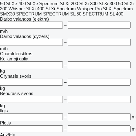
50
SLXe-400
SLXe Spectrum
SLXi-200
SLXi-300
SLXi-300 50
SLXi-
300 Whisper
SLXi-400
SLXi-Spectrum Whisper Pro
SLXi Spectrum
SMX30
SPECTRUM
SPECTRUM SL 50
SPECTRUM SL 400
Darbo valandos (elektra)
–
m/h
Darbo valandos (dyzelis)
–
m/h
Charakteristikos
Keliamoji galia
–
kg
Grynasis svoris
–
kg
Bendrasis svoris
–
kg
Ilgis
–
m
Plotis
–
m
Aukštis