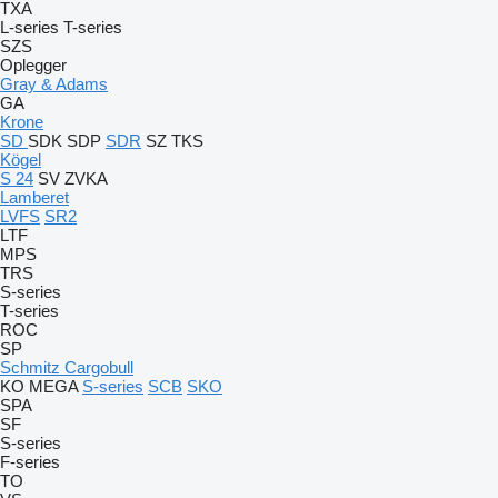
TXA
L-series
T-series
SZS
Oplegger
Gray & Adams
GA
Krone
SD
SDK
SDP
SDR
SZ
TKS
Kögel
S 24
SV
ZVKA
Lamberet
LVFS
SR2
LTF
MPS
TRS
S-series
T-series
ROC
SP
Schmitz Cargobull
KO
MEGA
S-series
SCB
SKO
SPA
SF
S-series
F-series
TO