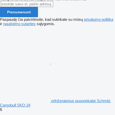
Prenumeruoti
Paspaudę čia patvirtinsite, kad sutinkate su mūsų
privatumo politika
ir
naudojimo sutarties
sąlygomis.
refrižeratorius puspriekabė Schmitz
Cargobull SKO 24
6