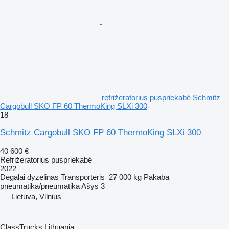
refrižeratorius puspriekabė Schmitz
Cargobull SKO FP 60 ThermoKing SLXi 300
18
Schmitz Cargobull SKO FP 60 ThermoKing SLXi 300
40 600 €
Refrižeratorius puspriekabė
2022
Degalai
dyzelinas
Transporteris
27 000 kg
Pakaba
pneumatika/pneumatika
Ašys
3
Lietuva, Vilnius
ClassTrucks Lithuania