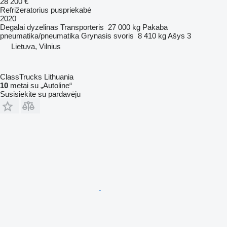
28 200 €
Refrižeratorius puspriekabė
2020
Degalai
dyzelinas
Transporteris
27 000 kg
Pakaba
pneumatika/pneumatika
Grynasis svoris
8 410 kg
Ašys
3
Lietuva, Vilnius
ClassTrucks Lithuania
10
metai su „Autoline“
Susisiekite su pardavėju