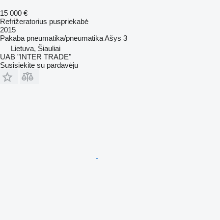
15 000 €
Refrižeratorius puspriekabė
2015
Pakaba
pneumatika/pneumatika
Ašys
3
Lietuva, Šiauliai
UAB "INTER TRADE"
Susisiekite su pardavėju