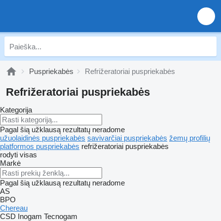
Puspriekabės
Refrižeratoriai puspriekabės
Refrižeratoriai puspriekabės
Kategorija
Pagal šią užklausą rezultatų neradome
užuolaidinės puspriekabės
savivarčiai puspriekabės
žemų profilių
platformos puspriekabės
refrižeratoriai puspriekabės
rodyti visas
Markė
Pagal šią užklausą rezultatų neradome
AS
BPO
Chereau
CSD
Inogam
Tecnogam