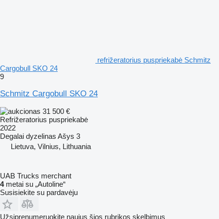
refrižeratorius puspriekabė Schmitz
Cargobull SKO 24
9
Schmitz Cargobull SKO 24
31 500 €
Refrižeratorius puspriekabė
2022
Degalai
dyzelinas
Ašys
3
Lietuva, Vilnius, Lithuania
UAB Trucks merchant
4
metai su „Autoline“
Susisiekite su pardavėju
Užsiprenumeruokite naujus šios rubrikos skelbimus