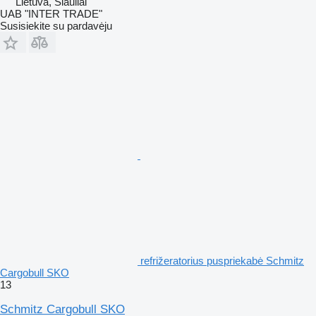
Lietuva, Šiauliai
UAB "INTER TRADE"
Susisiekite su pardavėju
refrižeratorius puspriekabė Schmitz
Cargobull SKO
13
Schmitz Cargobull SKO