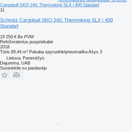
Cargobull SKO 24/L Thermoking SLX i 400 Standart
11
Schmitz Cargobull SKO 24/L Thermoking SLX i 400
Standart
19 250 €
Be PVM
Refrižeratorius puspriekabė
2018
Tūris
89,44 m³
Pakaba
spyruoklė/pneumatika
Ašys
3
Lietuva, Panevėžys
Dajurema, UAB
Susisiekite su pardavėju