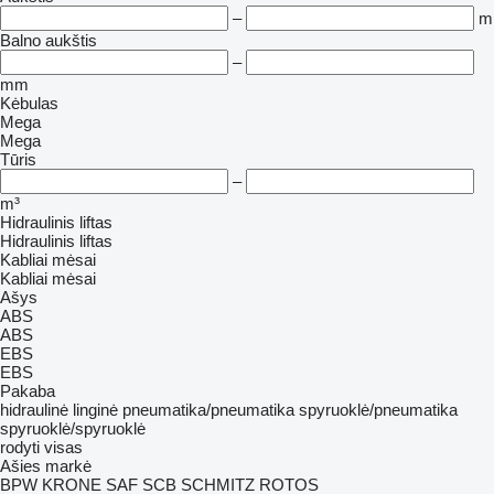
–
m
Balno aukštis
–
mm
Kėbulas
Mega
Mega
Tūris
–
m³
Hidraulinis liftas
Hidraulinis liftas
Kabliai mėsai
Kabliai mėsai
Ašys
ABS
ABS
EBS
EBS
Pakaba
hidraulinė
linginė
pneumatika/pneumatika
spyruoklė/pneumatika
spyruoklė/spyruoklė
rodyti visas
Ašies markė
BPW
KRONE
SAF
SCB
SCHMITZ ROTOS