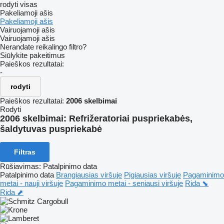
rodyti visas
Pakeliamoji ašis
Pakeliamoji ašis
Vairuojamoji ašis
Vairuojamoji ašis
Nerandate reikalingo filtro?
Siūlykite pakeitimus
Paieškos rezultatai:
-
rodyti
Paieškos rezultatai:
2006 skelbimai
Rodyti
2006 skelbimai:
Refrižeratoriai puspriekabės,
šaldytuvas puspriekabė
Filtras
Rūšiavimas
:
Patalpinimo data
Patalpinimo data
Brangiausias viršuje
Pigiausias viršuje
Pagaminimo
metai - nauji viršuje
Pagaminimo metai - seniausi viršuje
Rida ⬊
Rida ⬈