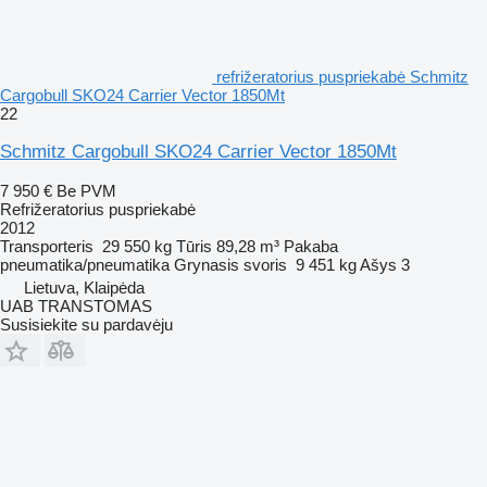
refrižeratorius puspriekabė Schmitz
Cargobull SKO24 Carrier Vector 1850Mt
22
Schmitz Cargobull SKO24 Carrier Vector 1850Mt
7 950 €
Be PVM
Refrižeratorius puspriekabė
2012
Transporteris
29 550 kg
Tūris
89,28 m³
Pakaba
pneumatika/pneumatika
Grynasis svoris
9 451 kg
Ašys
3
Lietuva, Klaipėda
UAB TRANSTOMAS
Susisiekite su pardavėju