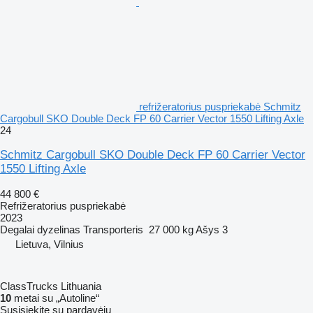
refrižeratorius puspriekabė Schmitz
Cargobull SKO Double Deck FP 60 Carrier Vector 1550 Lifting Axle
24
Schmitz Cargobull SKO Double Deck FP 60 Carrier Vector
1550 Lifting Axle
44 800 €
Refrižeratorius puspriekabė
2023
Degalai
dyzelinas
Transporteris
27 000 kg
Ašys
3
Lietuva, Vilnius
ClassTrucks Lithuania
10
metai su „Autoline“
Susisiekite su pardavėju