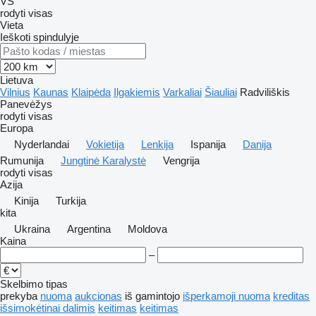
VS
rodyti visas
Vieta
Ieškoti spindulyje
Lietuva
Vilnius
Kaunas
Klaipėda
Ilgakiemis
Varkaliai
Šiauliai
Radviliškis
Panevėžys
rodyti visas
Europa
Nyderlandai
Vokietija
Lenkija
Ispanija
Danija
Rumunija
Jungtinė Karalystė
Vengrija
rodyti visas
Azija
Kinija
Turkija
kita
Ukraina
Argentina
Moldova
Kaina
–
Skelbimo tipas
prekyba
nuoma
aukcionas
iš gamintojo
išperkamoji nuoma
kreditas
išsimokėtinai dalimis
keitimas
keitimas