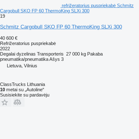
refrižeratorius puspriekabė Schmitz
Cargobull SKO FP 60 ThermoKing SLXi 300
19
Schmitz Cargobull SKO FP 60 ThermoKing SLXi 300
40 600 €
Refrižeratorius puspriekabė
2022
Degalai
dyzelinas
Transporteris
27 000 kg
Pakaba
pneumatika/pneumatika
Ašys
3
Lietuva, Vilnius
ClassTrucks Lithuania
10
metai su „Autoline“
Susisiekite su pardavėju