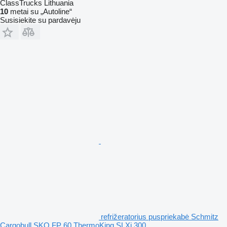
ClassTrucks Lithuania
10
metai su „Autoline“
Susisiekite su pardavėju
refrižeratorius puspriekabė Schmitz
Cargobull SKO FP 60 ThermoKing SLXi 300