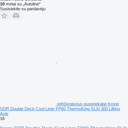
10
metai su „Autoline“
Susisiekite su pardavėju
refrižeratorius puspriekabė Krone
SDR Double Deck Cool Liner FP60 ThermoKing SLXi 300 Lifting
Axle
16