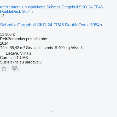
refrižeratorius puspriekabė Schmitz Cargobull SKO 24 FP45
DoubleDeck 3054h
12
Schmitz Cargobull SKO 24 FP45 DoubleDeck 3054h
11 900 €
Refrižeratorius puspriekabė
2014
Tūris
88,42 m³
Grynasis svoris
9 400 kg
Ašys
3
Lietuva, Vilnius
Carenta LT UAB
Susisiekite su pardavėju