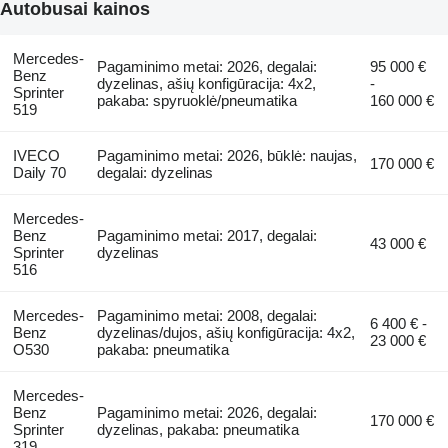
Autobusai kainos
Mercedes-
Pagaminimo metai: 2026, degalai:
95 000 €
Benz
dyzelinas, ašių konfigūracija: 4x2,
-
Sprinter
pakaba: spyruoklė/pneumatika
160 000 €
519
IVECO
Pagaminimo metai: 2026, būklė: naujas,
170 000 €
Daily 70
degalai: dyzelinas
Mercedes-
Benz
Pagaminimo metai: 2017, degalai:
43 000 €
Sprinter
dyzelinas
516
Mercedes-
Pagaminimo metai: 2008, degalai:
6 400 € -
Benz
dyzelinas/dujos, ašių konfigūracija: 4x2,
23 000 €
O530
pakaba: pneumatika
Mercedes-
Benz
Pagaminimo metai: 2026, degalai:
170 000 €
Sprinter
dyzelinas, pakaba: pneumatika
319