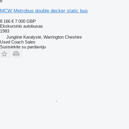
8
MCW Metrobus double decker static bus
8 166 €
7 000 GBP
Ekskursinis autobusas
1983
Jungtinė Karalystė, Warrington Cheshire
Used Coach Sales
Susisiekite su pardavėju