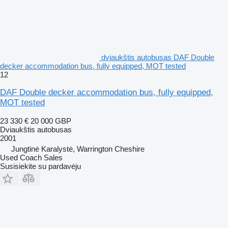
dviaukštis autobusas DAF Double
decker accommodation bus, fully equipped, MOT tested
12
DAF Double decker accommodation bus, fully equipped,
MOT tested
23 330 €
20 000 GBP
Dviaukštis autobusas
2001
Jungtinė Karalystė, Warrington Cheshire
Used Coach Sales
Susisiekite su pardavėju