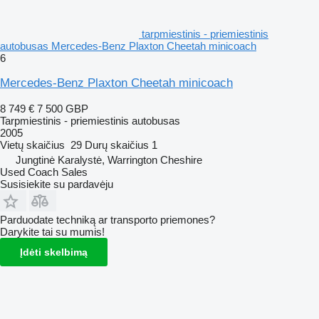
tarpmiestinis - priemiestinis
autobusas Mercedes-Benz Plaxton Cheetah minicoach
6
Mercedes-Benz Plaxton Cheetah minicoach
8 749 €
7 500 GBP
Tarpmiestinis - priemiestinis autobusas
2005
Vietų skaičius
29
Durų skaičius
1
Jungtinė Karalystė, Warrington Cheshire
Used Coach Sales
Susisiekite su pardavėju
Parduodate techniką ar transporto priemones?
Darykite tai su mumis!
Įdėti skelbimą