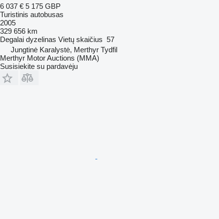
6 037 €
5 175 GBP
Turistinis autobusas
2005
329 656 km
Degalai
dyzelinas
Vietų skaičius
57
Jungtinė Karalystė, Merthyr Tydfil
Merthyr Motor Auctions (MMA)
Susisiekite su pardavėju