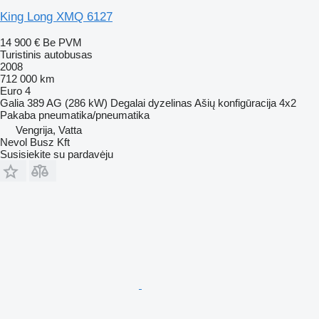
King Long XMQ 6127
14 900 €
Be PVM
Turistinis autobusas
2008
712 000 km
Euro 4
Galia
389 AG (286 kW)
Degalai
dyzelinas
Ašių konfigūracija
4x2
Pakaba
pneumatika/pneumatika
Vengrija, Vatta
Nevol Busz Kft
Susisiekite su pardavėju