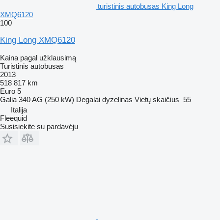
turistinis autobusas King Long
XMQ6120
100
King Long XMQ6120
Kaina pagal užklausimą
Turistinis autobusas
2013
518 817 km
Euro 5
Galia
340 AG (250 kW)
Degalai
dyzelinas
Vietų skaičius
55
Italija
Fleequid
Susisiekite su pardavėju