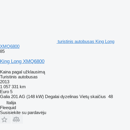
turistinis autobusas King Long
XMQ6800
85
King Long XMQ6800
Kaina pagal užklausimą
Turistinis autobusas
2013
1 057 331 km
Euro 5
Galia
201 AG (148 kW)
Degalai
dyzelinas
Vietų skaičius
48
Italija
Fleequid
Susisiekite su pardavėju