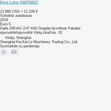
King Long XMQ6802
13 980 USD
≈ 12 100 €
Turistinis autobusas
2018
Euro 5
Galia
200 AG (147 kW)
Degalai
dyzelinas
Pakaba
spyruoklė/spyruoklė
Vietų skaičius
32
Kinija, Shanghai
Shanghai Kai Kai Le Machinery Trading Co., Ltd.
Susisiekite su pardavėju