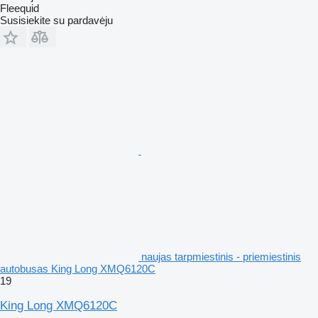
Fleequid
Susisiekite su pardavėju
naujas tarpmiestinis - priemiestinis
autobusas King Long XMQ6120C
19
King Long XMQ6120C