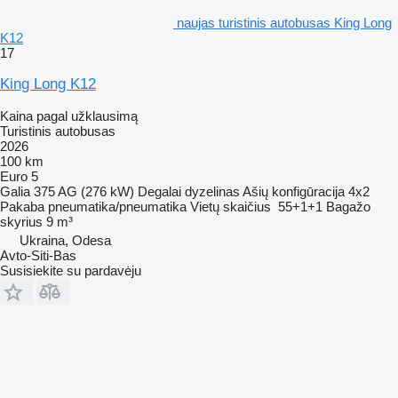
naujas turistinis autobusas King Long
K12
17
King Long K12
Kaina pagal užklausimą
Turistinis autobusas
2026
100 km
Euro 5
Galia
375 AG (276 kW)
Degalai
dyzelinas
Ašių konfigūracija
4x2
Pakaba
pneumatika/pneumatika
Vietų skaičius
55+1+1
Bagažo
skyrius
9 m³
Ukraina, Odesa
Avto-Siti-Bas
Susisiekite su pardavėju