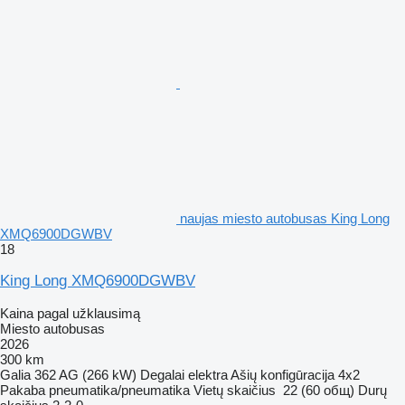
naujas miesto autobusas King Long
XMQ6900DGWBV
18
King Long XMQ6900DGWBV
Kaina pagal užklausimą
Miesto autobusas
2026
300 km
Galia
362 AG (266 kW)
Degalai
elektra
Ašių konfigūracija
4x2
Pakaba
pneumatika/pneumatika
Vietų skaičius
22 (60 общ)
Durų