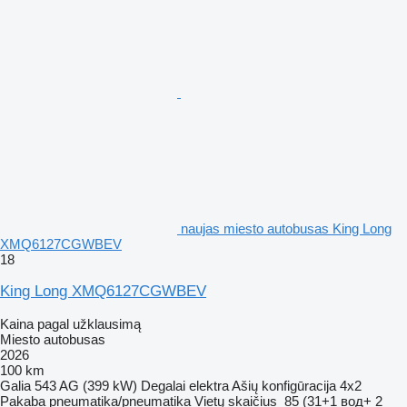
naujas miesto autobusas King Long
XMQ6127CGWBEV
18
King Long XMQ6127CGWBEV
Kaina pagal užklausimą
Miesto autobusas
2026
100 km
Galia
543 AG (399 kW)
Degalai
elektra
Ašių konfigūracija
4x2
Pakaba
pneumatika/pneumatika
Vietų skaičius
85 (31+1 вод+ 2