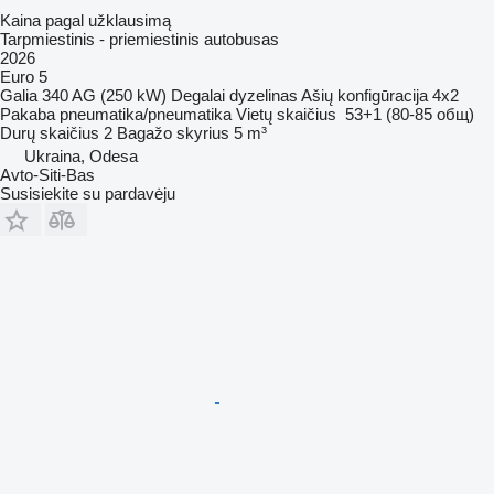
Kaina pagal užklausimą
Tarpmiestinis - priemiestinis autobusas
2026
Euro 5
Galia
340 AG (250 kW)
Degalai
dyzelinas
Ašių konfigūracija
4x2
Pakaba
pneumatika/pneumatika
Vietų skaičius
53+1 (80-85 общ)
Durų skaičius
2
Bagažo skyrius
5 m³
Ukraina, Odesa
Avto-Siti-Bas
Susisiekite su pardavėju