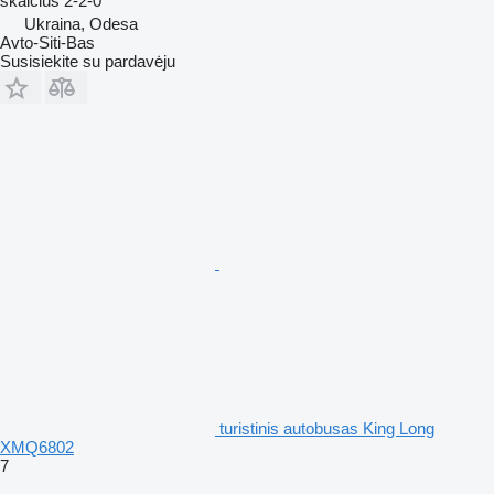
skaičius
2-2-0
Ukraina, Odesa
Avto-Siti-Bas
Susisiekite su pardavėju
turistinis autobusas King Long
XMQ6802
7