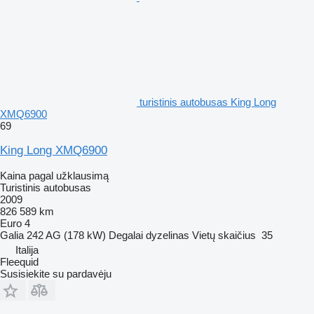
turistinis autobusas King Long
XMQ6900
69
King Long XMQ6900
Kaina pagal užklausimą
Turistinis autobusas
2009
826 589 km
Euro 4
Galia
242 AG (178 kW)
Degalai
dyzelinas
Vietų skaičius
35
Italija
Fleequid
Susisiekite su pardavėju