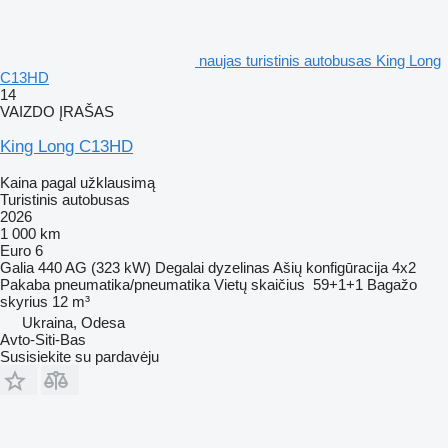
naujas turistinis autobusas King Long
C13HD
14
VAIZDO ĮRAŠAS
King Long C13HD
Kaina pagal užklausimą
Turistinis autobusas
2026
1 000 km
Euro 6
Galia
440 AG (323 kW)
Degalai
dyzelinas
Ašių konfigūracija
4x2
Pakaba
pneumatika/pneumatika
Vietų skaičius
59+1+1
Bagažo
skyrius
12 m³
Ukraina, Odesa
Avto-Siti-Bas
Susisiekite su pardavėju