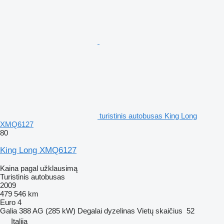
turistinis autobusas King Long
XMQ6127
80
King Long XMQ6127
Kaina pagal užklausimą
Turistinis autobusas
2009
479 546 km
Euro 4
Galia
388 AG (285 kW)
Degalai
dyzelinas
Vietų skaičius
52
Italija