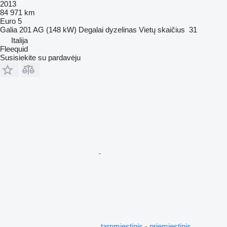
2013
84 971 km
Euro 5
Galia
201 AG (148 kW)
Degalai
dyzelinas
Vietų skaičius
31
Italija
Fleequid
Susisiekite su pardavėju
tarpmiestinis - priemiestinis