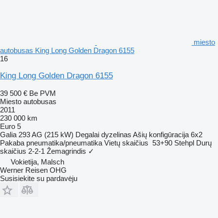
miesto
autobusas King Long Golden Dragon 6155
16
King Long Golden Dragon 6155
39 500 €
Be PVM
Miesto autobusas
2011
230 000 km
Euro 5
Galia
293 AG (215 kW)
Degalai
dyzelinas
Ašių konfigūracija
6x2
Pakaba
pneumatika/pneumatika
Vietų skaičius
53+90 Stehpl
Durų
skaičius
2-2-1
Žemagrindis
✓
Vokietija, Malsch
Werner Reisen OHG
Susisiekite su pardavėju