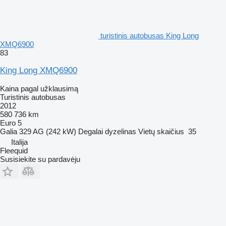
turistinis autobusas King Long
XMQ6900
83
King Long XMQ6900
Kaina pagal užklausimą
Turistinis autobusas
2012
580 736 km
Euro 5
Galia
329 AG (242 kW)
Degalai
dyzelinas
Vietų skaičius
35
Italija
Fleequid
Susisiekite su pardavėju