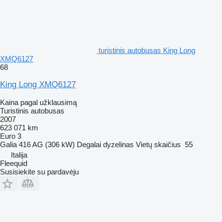
turistinis autobusas King Long
XMQ6127
68
King Long XMQ6127
Kaina pagal užklausimą
Turistinis autobusas
2007
623 071 km
Euro 3
Galia
416 AG (306 kW)
Degalai
dyzelinas
Vietų skaičius
55
Italija
Fleequid
Susisiekite su pardavėju