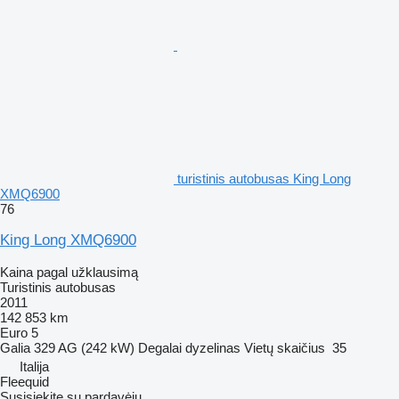
turistinis autobusas King Long
XMQ6900
76
King Long XMQ6900
Kaina pagal užklausimą
Turistinis autobusas
2011
142 853 km
Euro 5
Galia
329 AG (242 kW)
Degalai
dyzelinas
Vietų skaičius
35
Italija
Fleequid
Susisiekite su pardavėju