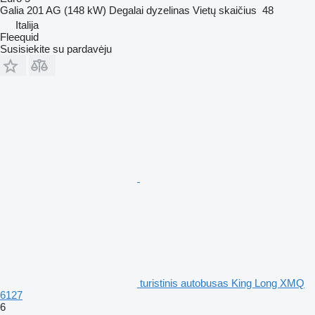
Galia
201 AG (148 kW)
Degalai
dyzelinas
Vietų skaičius
48
Italija
Fleequid
Susisiekite su pardavėju
turistinis autobusas King Long XMQ
6127
6