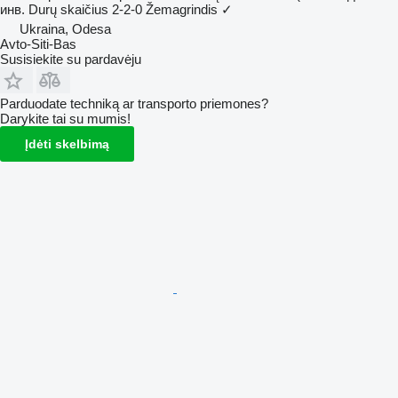
инв.
Durų skaičius
2-2-0
Žemagrindis
✓
Ukraina, Odesa
Avto-Siti-Bas
Susisiekite su pardavėju
Parduodate techniką ar transporto priemones?
Darykite tai su mumis!
Įdėti skelbimą