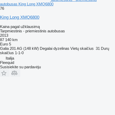
autobusas King Long XMQ6800
76
King Long XMQ6800
Kaina pagal užklausimą
Tarpmiestinis - priemiestinis autobusas
2013
87 140 km
Euro 5
Galia
201 AG (148 kW)
Degalai
dyzelinas
Vietų skaičius
31
Durų
skaičius
1-1-0
Italija
Fleequid
Susisiekite su pardavėju