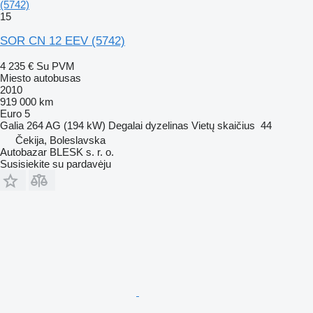
(5742)
15
SOR CN 12 EEV (5742)
4 235 €
Su PVM
Miesto autobusas
2010
919 000 km
Euro 5
Galia
264 AG (194 kW)
Degalai
dyzelinas
Vietų skaičius
44
Čekija, Boleslavska
Autobazar BLESK s. r. o.
Susisiekite su pardavėju