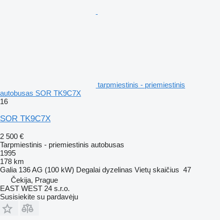
tarpmiestinis - priemiestinis
autobusas SOR TK9C7X
16
SOR TK9C7X
2 500 €
Tarpmiestinis - priemiestinis autobusas
1995
178 km
Galia
136 AG (100 kW)
Degalai
dyzelinas
Vietų skaičius
47
Čekija, Prague
EAST WEST 24 s.r.o.
Susisiekite su pardavėju