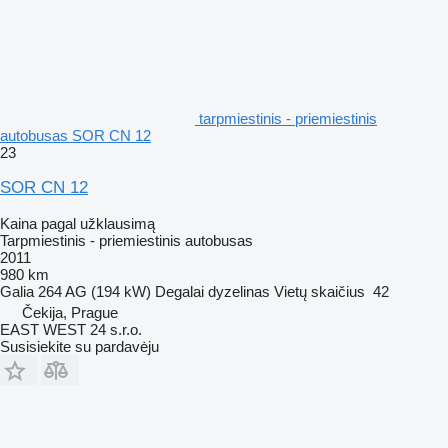
tarpmiestinis - priemiestinis
autobusas SOR CN 12
23
SOR CN 12
Kaina pagal užklausimą
Tarpmiestinis - priemiestinis autobusas
2011
980 km
Galia
264 AG (194 kW)
Degalai
dyzelinas
Vietų skaičius
42
Čekija, Prague
EAST WEST 24 s.r.o.
Susisiekite su pardavėju