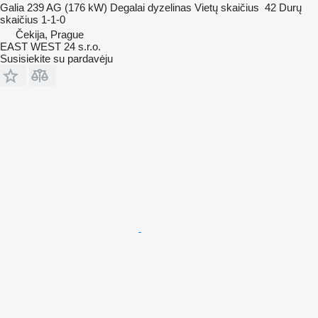
Galia
239 AG (176 kW)
Degalai
dyzelinas
Vietų skaičius
42
Durų
skaičius
1-1-0
Čekija, Prague
EAST WEST 24 s.r.o.
Susisiekite su pardavėju