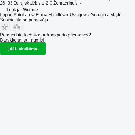
26+33
Durų skaičius
1-2-0
Žemagrindis
✓
Lenkija, Wojnicz
Import Autokarów Firma Handlowo-Usługowa Grzegorz Mądel
Susisiekite su pardavėju
Parduodate techniką ar transporto priemones?
Darykite tai su mumis!
Įdėti skelbimą