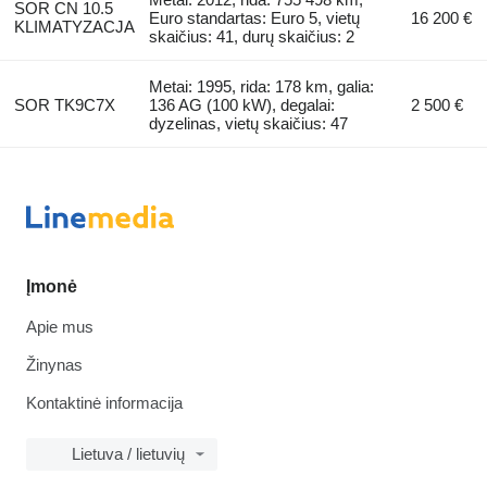
SOR CN 10.5
Euro standartas: Euro 5, vietų
16 200 €
KLIMATYZACJA
skaičius: 41, durų skaičius: 2
Metai: 1995, rida: 178 km, galia:
SOR TK9C7X
136 AG (100 kW), degalai:
2 500 €
dyzelinas, vietų skaičius: 47
Įmonė
Apie mus
Žinynas
Kontaktinė informacija
Lietuva / lietuvių