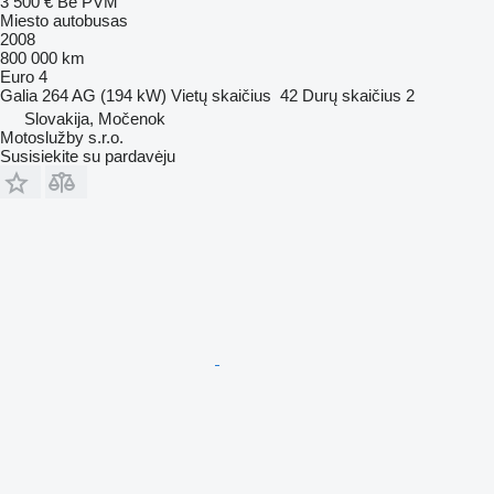
3 500 €
Be PVM
Miesto autobusas
2008
800 000 km
Euro 4
Galia
264 AG (194 kW)
Vietų skaičius
42
Durų skaičius
2
Slovakija, Močenok
Motoslužby s.r.o.
Susisiekite su pardavėju