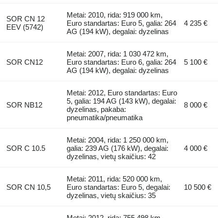
Metai: 2010, rida: 919 000 km,
SOR CN 12
Euro standartas: Euro 5, galia: 264
4 235 €
EEV (5742)
AG (194 kW), degalai: dyzelinas
Metai: 2007, rida: 1 030 472 km,
SOR CN12
Euro standartas: Euro 6, galia: 264
5 100 €
AG (194 kW), degalai: dyzelinas
Metai: 2012, Euro standartas: Euro
5, galia: 194 AG (143 kW), degalai:
SOR NB12
8 000 €
dyzelinas, pakaba:
pneumatika/pneumatika
Metai: 2004, rida: 1 250 000 km,
SOR C 10.5
galia: 239 AG (176 kW), degalai:
4 000 €
dyzelinas, vietų skaičius: 42
Metai: 2011, rida: 520 000 km,
SOR CN 10,5
Euro standartas: Euro 5, degalai:
10 500 €
dyzelinas, vietų skaičius: 35
Metai: 2012, rida: 755 498 km,