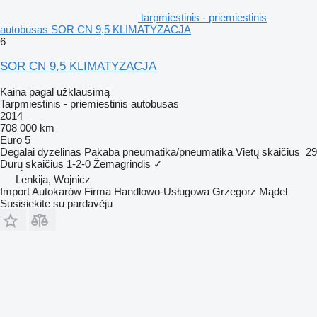
tarpmiestinis - priemiestinis
autobusas SOR CN 9,5 KLIMATYZACJA
6
SOR CN 9,5 KLIMATYZACJA
Kaina pagal užklausimą
Tarpmiestinis - priemiestinis autobusas
2014
708 000 km
Euro 5
Degalai
dyzelinas
Pakaba
pneumatika/pneumatika
Vietų skaičius
29
Durų skaičius
1-2-0
Žemagrindis
✓
Lenkija, Wojnicz
Import Autokarów Firma Handlowo-Usługowa Grzegorz Mądel
Susisiekite su pardavėju