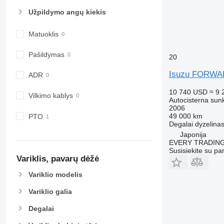
Užpildymo angų kiekis
Matuoklis
Pašildymas
20
Isuzu FORW
ADR
10 740 USD
≈ 9 
Vilkimo kablys
Autocisterna sun
2006
49 000 km
PTO
Degalai
dyzelina
Japonija
EVERY TRADING
Susisiekite su pa
Variklis, pavarų dėžė
Variklio modelis
Variklio galia
Degalai