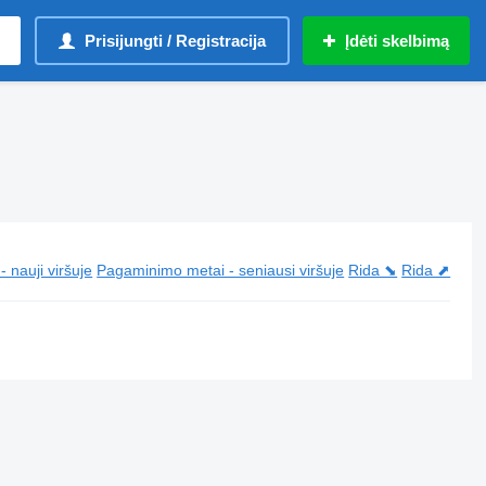
Prisijungti / Registracija
Įdėti skelbimą
 nauji viršuje
Pagaminimo metai - seniausi viršuje
Rida ⬊
Rida ⬈