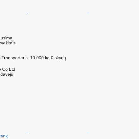
ausimą
kvežimis
s
Transporteris
10 000 kg
0 skyrių
 Co Ltd
rdavėju
tank