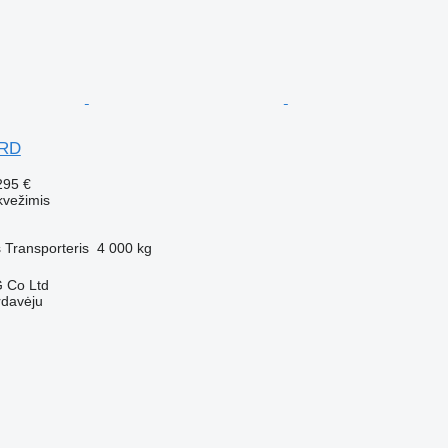
ARD
295 €
kvežimis
s
Transporteris
4 000 kg
 Co Ltd
rdavėju