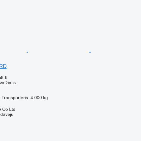
ARD
58 €
kvežimis
s
Transporteris
4 000 kg
 Co Ltd
rdavėju