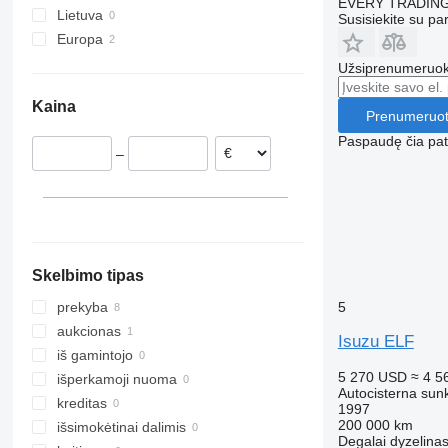
EVERY TRADING
Lietuva
Susisiekite su pa
Europa
Nyderlandai
Užsiprenumeruoki
Jungtinė Karalystė
Kaina
Prenumeruot
Paspaudę čia patv
–
Skelbimo tipas
5
prekyba
aukcionas
Isuzu ELF
iš gamintojo
5 270 USD
≈ 4 5
išperkamoji nuoma
Autocisterna sun
kreditas
1997
200 000 km
išsimokėtinai dalimis
Degalai
dyzelina