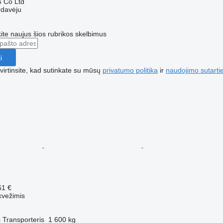
 Co Ltd
rdavėju
te naujus šios rubrikos skelbimus
i
irtinsite, kad sutinkate su mūsų
privatumo politika
ir
naudojimo sutarti
61 €
kvežimis
s
Transporteris
1 600 kg