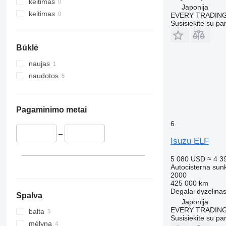
keitimas
Japonija
keitimas
EVERY TRADING
Susisiekite su pa
Būklė
naujas
naudotos
Pagaminimo metai
6
–
Isuzu ELF
5 080 USD
≈ 4 3
Autocisterna sun
2000
425 000 km
Degalai
dyzelina
Spalva
Japonija
EVERY TRADING
balta
Susisiekite su pa
mėlyna