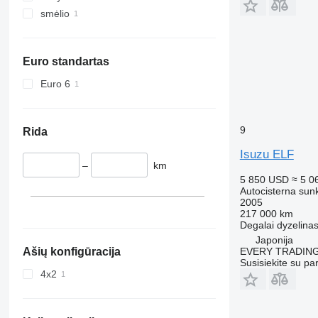
smėlio
Euro standartas
Euro 6
9
Rida
Isuzu ELF
–
km
5 850 USD
≈ 5 0
Autocisterna sun
2005
217 000 km
Degalai
dyzelina
Japonija
EVERY TRADING
Ašių konfigūracija
Susisiekite su pa
4x2