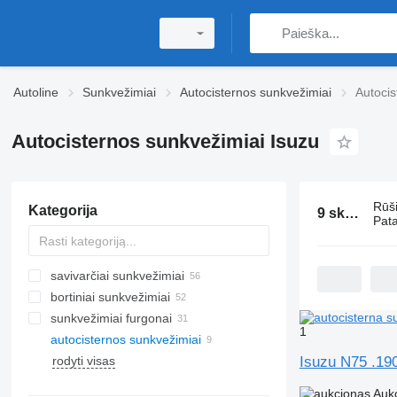
Autoline
Sunkvežimiai
Autocisternos sunkvežimiai
Autocis
Autocisternos sunkvežimiai Isuzu
Rūš
Kategorija
9 skelbimai:
Pata
savivarčiai sunkvežimiai
bortiniai sunkvežimiai
sunkvežimiai furgonai
1
autocisternos sunkvežimiai
rodyti visas
Isuzu N75 .19
Auk