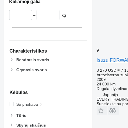
Keliamoji galia
–
kg
9
Charakteristikos
Isuzu FORW
Bendrasis svoris
Grynasis svoris
8 270 USD
≈ 7 1
Autocisterna sun
2009
24 000 km
Degalai
dyzelina
Kėbulas
Japonija
EVERY TRADING
Susisiekite su pa
Su priekaba
Tūris
Skyrių skaičius