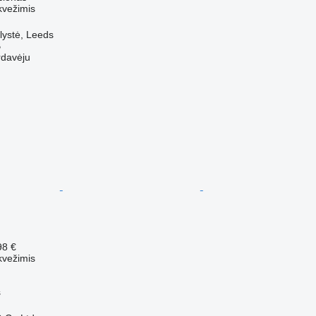
kvežimis
lystė, Leeds
B
rdavėju
98 €
kvežimis
s