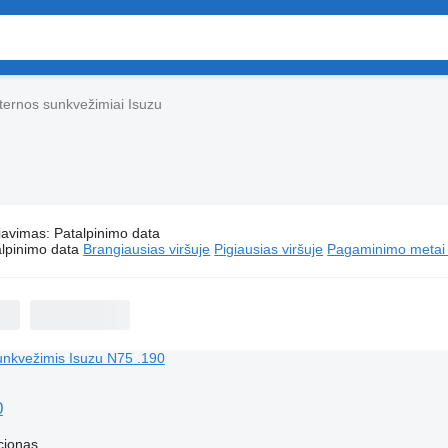
ternos sunkvežimiai Isuzu
iavimas
:
Patalpinimo data
Autocisternos sunkvežimiai Isuzu
lpinimo data
Brangiausias viršuje
Pigiausias viršuje
Pagaminimo metai -
0
cionas