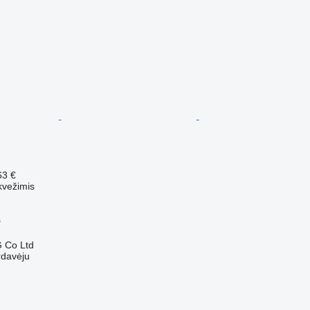
63 €
kvežimis
s
 Co Ltd
rdavėju