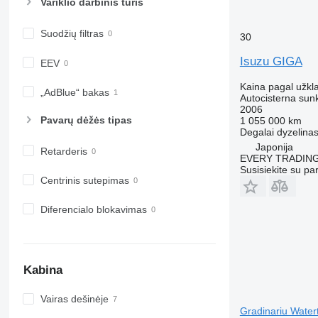
Variklio darbinis tūris
Suodžių filtras
30
Isuzu GIGA
EEV
Kaina pagal užkl
„AdBlue“ bakas
Autocisterna sun
2006
Pavarų dėžės tipas
1 055 000 km
Degalai
dyzelina
Japonija
Retarderis
EVERY TRADING
Susisiekite su pa
Centrinis sutepimas
Diferencialo blokavimas
Kabina
Vairas dešinėje
Gradinariu Water