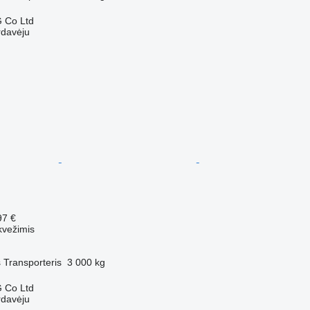
 Co Ltd
rdavėju
97 €
kvežimis
s
Transporteris
3 000 kg
 Co Ltd
rdavėju