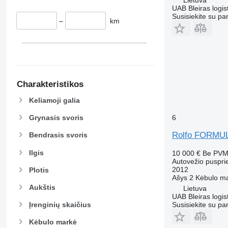
Lietuva
UAB Bleiras logis
Susisiekite su pa
–
km
Charakteristikos
Keliamoji galia
6
Grynasis svoris
Rolfo FORMU
Bendrasis svoris
Ilgis
10 000 €
Be PV
Autovežio puspri
2012
Plotis
Ašys
2
Kėbulo m
Aukštis
Lietuva
UAB Bleiras logis
Susisiekite su pa
Įrenginių skaičius
Kėbulo markė