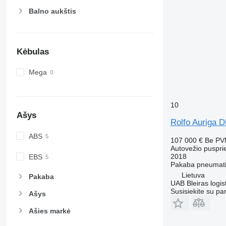
Balno aukštis
Kėbulas
Mega
10
Ašys
Rolfo Auriga
ABS
107 000 €
Be P
Autovežio puspri
2018
EBS
Pakaba
pneumati
Lietuva
Pakaba
UAB Bleiras logis
Susisiekite su pa
Ašys
Ašies markė