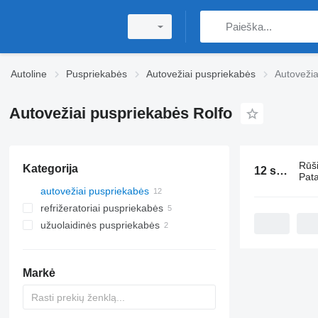
Autoline
Puspriekabės
Autovežiai puspriekabės
Autovežia
Autovežiai puspriekabės Rolfo
Rūš
Kategorija
12 skelbimai:
Pata
autovežiai puspriekabės
refrižeratoriai puspriekabės
užuolaidinės puspriekabės
Markė