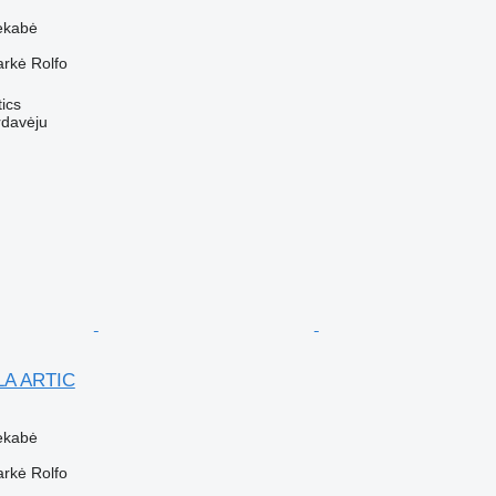
ekabė
arkė
Rolfo
tics
rdavėju
LA ARTIC
ekabė
arkė
Rolfo