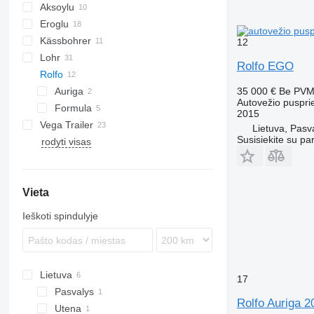
Aksoylu
Eroglu
Kässbohrer
19
STZ
KLP
SD
12
Lohr
37
SN
O-3
Rolfo EGO
Rolfo
Eurolohr
Auriga
35 000 €
Be PV
Autovežio puspri
Formula
2015
Vega Trailer
S1
Lietuva, Pasv
Susisiekite su pa
rodyti visas
Vieta
Ieškoti spindulyje
Lietuva
17
Pasvalys
Rolfo Auriga 2
Utena