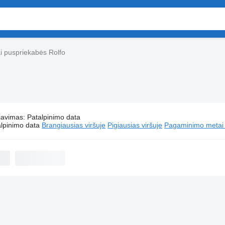
i puspriekabės Rolfo
iavimas
:
Patalpinimo data
Autovežiai puspriekabės Rolfo
lpinimo data
Brangiausias viršuje
Pigiausias viršuje
Pagaminimo metai -