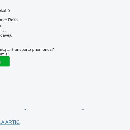
M
ekabė
arkė
Rolfo
a
tics
rdavėju
iką ar transporto priemones?
umis!
ą
LA ARTIC