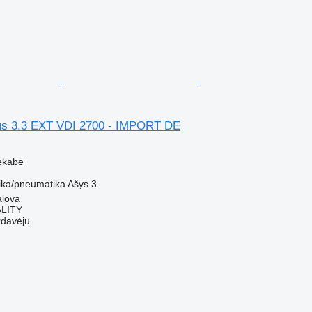
us 3.3 EXT VDI 2700 - IMPORT DE
ekabė
ka/pneumatika
Ašys
3
aiova
LITY
rdavėju