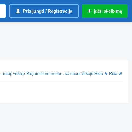
Prisijungti / Registracija
Įdėti skelbimą
 nauji viršuje
Pagaminimo metai - seniausi viršuje
Rida ⬊
Rida ⬈