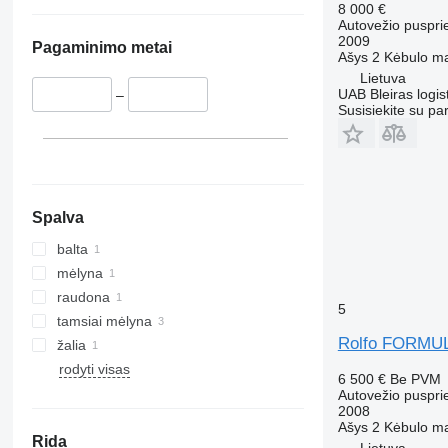
8 000 €
Autovežio puspri
2009
Pagaminimo metai
Ašys
2
Kėbulo m
Lietuva
UAB Bleiras logis
–
Susisiekite su pa
Spalva
balta
mėlyna
raudona
5
tamsiai mėlyna
Rolfo FORMU
žalia
rodyti visas
6 500 €
Be PVM
Autovežio puspri
2008
Ašys
2
Kėbulo m
Rida