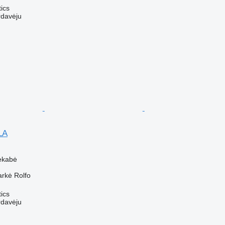
tics
rdavėju
LA
M
ekabė
arkė
Rolfo
tics
rdavėju