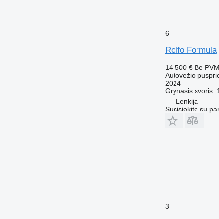
6
Rolfo Formula
14 500 €
Be PV
Autovežio puspri
2024
Grynasis svoris
Lenkija
Susisiekite su pa
3