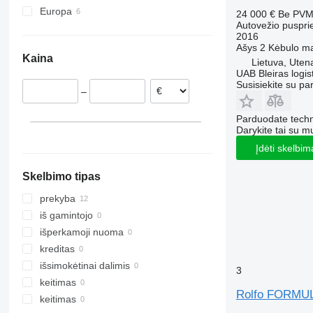
Europa
24 000 €
Be PV
Autovežio puspri
Lenkija
2016
Rumunija
Ašys
2
Kėbulo m
Kaina
Lietuva, Uten
UAB Bleiras logis
Susisiekite su pa
–
Parduodate techn
Darykite tai su m
Įdėti skelbim
Skelbimo tipas
prekyba
iš gamintojo
išperkamoji nuoma
kreditas
išsimokėtinai dalimis
3
keitimas
Rolfo FORMU
keitimas