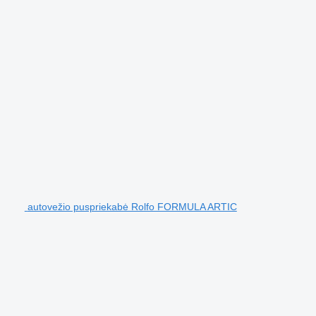
autovežio puspriekabė Rolfo FORMULA ARTIC