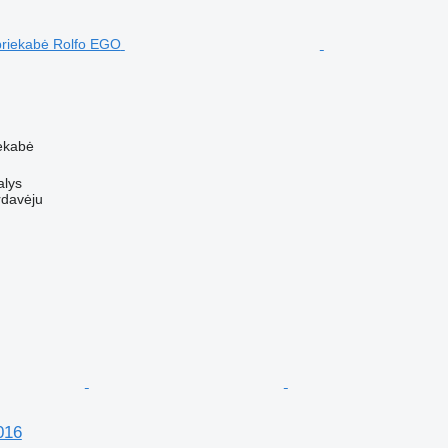
M
ekabė
alys
rdavėju
016