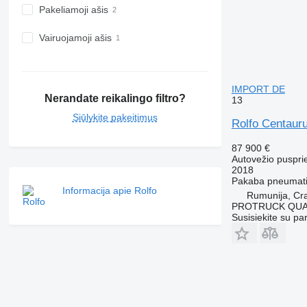
Pakeliamoji ašis
Vairuojamoji ašis
IMPORT DE
Nerandate reikalingo filtro?
13
Siūlykite pakeitimus
Rolfo Centaur
87 900 €
Autovežio puspri
2018
Pakaba
pneumati
Informacija apie Rolfo
Rumunija, Cr
PROTRUCK QUA
Susisiekite su pa