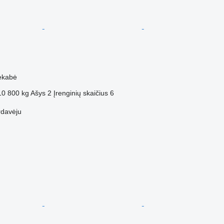
M
ekabė
10 800 kg
Ašys
2
Įrenginių skaičius
6
rdavėju