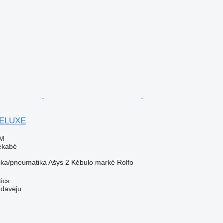
 DELUXE
VM
ekabė
ka/pneumatika
Ašys
2
Kėbulo markė
Rolfo
tics
rdavėju