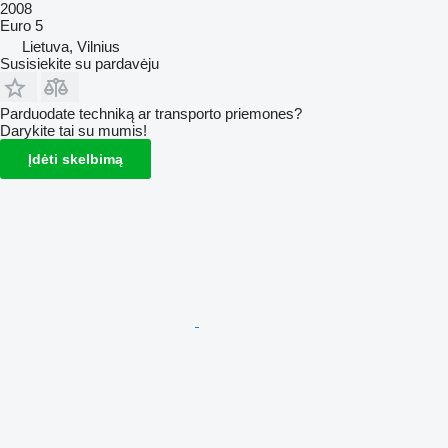
2008
Euro 5
Lietuva, Vilnius
Susisiekite su pardavėju
Parduodate techniką ar transporto priemones?
Darykite tai su mumis!
Įdėti skelbimą