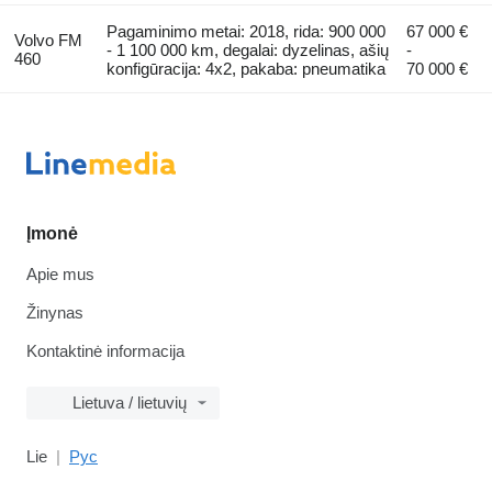
Pagaminimo metai: 2018, rida: 900 000
67 000 €
Volvo FM
- 1 100 000 km, degalai: dyzelinas, ašių
-
460
konfigūracija: 4x2, pakaba: pneumatika
70 000 €
Įmonė
Apie mus
Žinynas
Kontaktinė informacija
Lietuva / lietuvių
Lie
Рус