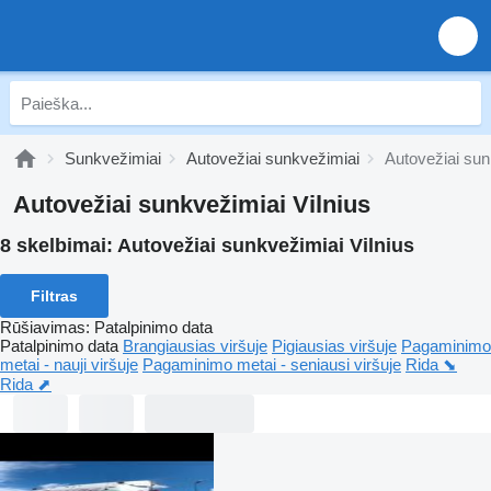
Sunkvežimiai
Autovežiai sunkvežimiai
Autovežiai sun
Autovežiai sunkvežimiai Vilnius
8 skelbimai:
Autovežiai sunkvežimiai Vilnius
Filtras
Rūšiavimas
:
Patalpinimo data
Patalpinimo data
Brangiausias viršuje
Pigiausias viršuje
Pagaminimo
metai - nauji viršuje
Pagaminimo metai - seniausi viršuje
Rida ⬊
Rida ⬈