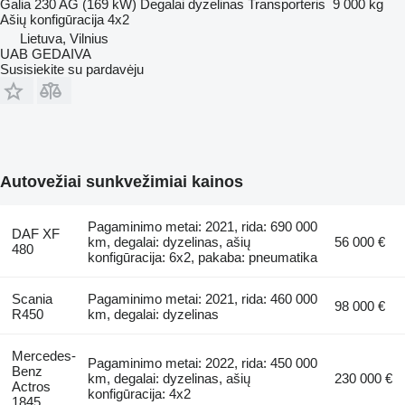
Galia
230 AG (169 kW)
Degalai
dyzelinas
Transporteris
9 000 kg
Ašių konfigūracija
4x2
Lietuva, Vilnius
UAB GEDAIVA
Susisiekite su pardavėju
Autovežiai sunkvežimiai kainos
Pagaminimo metai: 2021, rida: 690 000
DAF XF
km, degalai: dyzelinas, ašių
56 000 €
480
konfigūracija: 6x2, pakaba: pneumatika
Scania
Pagaminimo metai: 2021, rida: 460 000
98 000 €
R450
km, degalai: dyzelinas
Mercedes-
Pagaminimo metai: 2022, rida: 450 000
Benz
km, degalai: dyzelinas, ašių
230 000 €
Actros
konfigūracija: 4x2
1845