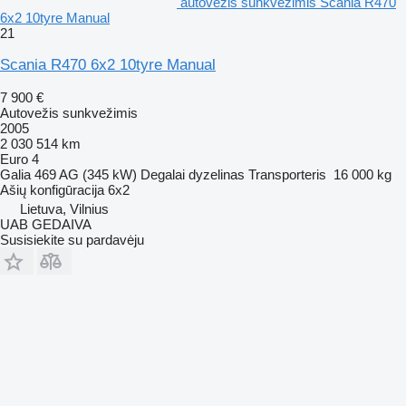
autovežis sunkvežimis Scania R470
6x2 10tyre Manual
21
Scania R470 6x2 10tyre Manual
7 900 €
Autovežis sunkvežimis
2005
2 030 514 km
Euro 4
Galia
469 AG (345 kW)
Degalai
dyzelinas
Transporteris
16 000 kg
Ašių konfigūracija
6x2
Lietuva, Vilnius
UAB GEDAIVA
Susisiekite su pardavėju