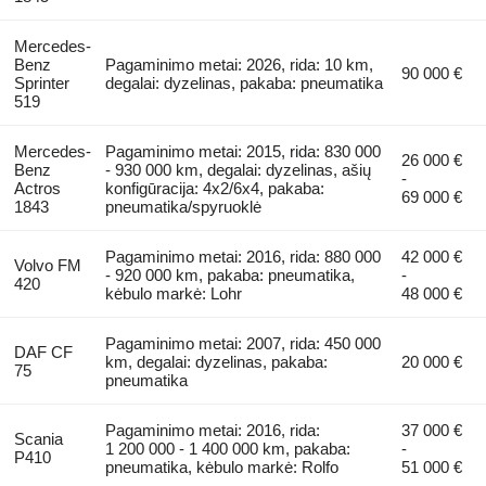
Mercedes-
Benz
Pagaminimo metai: 2026, rida: 10 km,
90 000 €
Sprinter
degalai: dyzelinas, pakaba: pneumatika
519
Mercedes-
Pagaminimo metai: 2015, rida: 830 000
26 000 €
Benz
- 930 000 km, degalai: dyzelinas, ašių
-
Actros
konfigūracija: 4x2/6x4, pakaba:
69 000 €
1843
pneumatika/spyruoklė
Pagaminimo metai: 2016, rida: 880 000
42 000 €
Volvo FM
- 920 000 km, pakaba: pneumatika,
-
420
kėbulo markė: Lohr
48 000 €
Pagaminimo metai: 2007, rida: 450 000
DAF CF
km, degalai: dyzelinas, pakaba:
20 000 €
75
pneumatika
Pagaminimo metai: 2016, rida:
37 000 €
Scania
1 200 000 - 1 400 000 km, pakaba:
-
P410
pneumatika, kėbulo markė: Rolfo
51 000 €