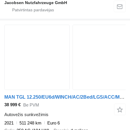
Jacobsen Nutzfahrzeuge GmbH
MAN TGL 12.250/EU6d/WINCH/AC/2Bed/LGS/ACC/MDS/NAVI/
38 999 €
Be PVM
Autovežis sunkvežimis
2021
511 248 km
Euro 6