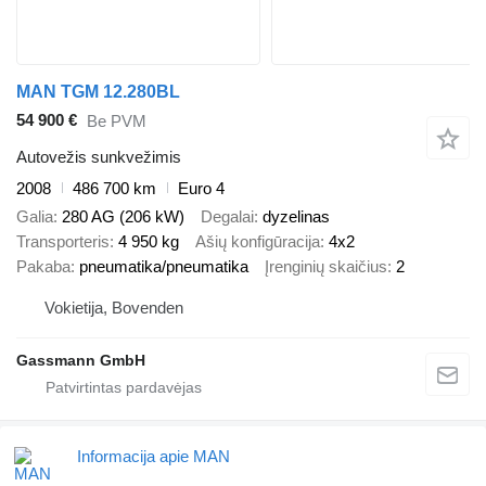
MAN TGM 12.280BL
54 900 €
Be PVM
Autovežis sunkvežimis
2008
486 700 km
Euro 4
Galia
280 AG (206 kW)
Degalai
dyzelinas
Transporteris
4 950 kg
Ašių konfigūracija
4x2
Pakaba
pneumatika/pneumatika
Įrenginių skaičius
2
Vokietija, Bovenden
Gassmann GmbH
Informacija apie MAN