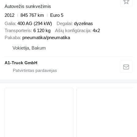
Autovežis sunkvežimis
2012
845 767 km
Euro 5
Galia
400 AG (294 kW)
Degalai
dyzelinas
Transporteris
6 120 kg
Ašių konfigūracija
4x2
Pakaba
pneumatika/pneumatika
Vokietija, Bakum
A1-Truck GmbH