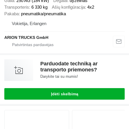
Galia
250 AG (184 kW)
Degalai
dyzelinas
Transporteris
6 330 kg
Ašių konfigūracija
4x2
Pakaba
pneumatika/pneumatika
Vokietija, Erlangen
ARION TRUCKS GmbH
Parduodate techniką ar
transporto priemones?
Darykite tai su mumis!
Įdėti skelbimą