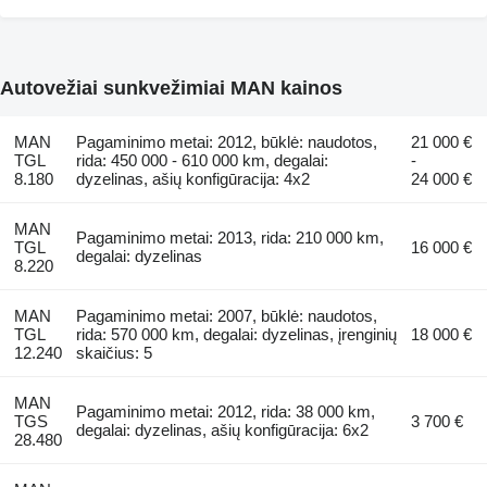
Autovežiai sunkvežimiai MAN kainos
MAN
Pagaminimo metai: 2012, būklė: naudotos,
21 000 €
TGL
rida: 450 000 - 610 000 km, degalai:
-
8.180
dyzelinas, ašių konfigūracija: 4x2
24 000 €
MAN
Pagaminimo metai: 2013, rida: 210 000 km,
TGL
16 000 €
degalai: dyzelinas
8.220
MAN
Pagaminimo metai: 2007, būklė: naudotos,
TGL
rida: 570 000 km, degalai: dyzelinas, įrenginių
18 000 €
12.240
skaičius: 5
MAN
Pagaminimo metai: 2012, rida: 38 000 km,
TGS
3 700 €
degalai: dyzelinas, ašių konfigūracija: 6x2
28.480