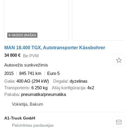
VAIZDO ĮRAŠAS
MAN 18.400 TGX, Autotransporter Kässbohrer
34 800 €
Be PVM
Autovežis sunkvežimis
2015
845 741 km
Euro 5
Galia
400 AG (294 kW)
Degalai
dyzelinas
Transporteris
6 250 kg
Ašių konfigūracija
4x2
Pakaba
pneumatika/pneumatika
Vokietija, Bakum
A1-Truck GmbH