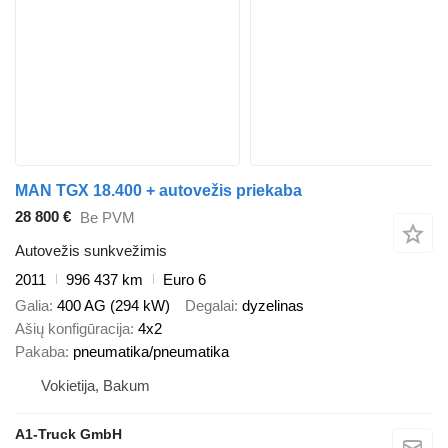
MAN TGX 18.400 + autovežis priekaba
28 800 €
Be PVM
Autovežis sunkvežimis
2011
996 437 km
Euro 6
Galia
400 AG (294 kW)
Degalai
dyzelinas
Ašių konfigūracija
4x2
Pakaba
pneumatika/pneumatika
Vokietija, Bakum
A1-Truck GmbH