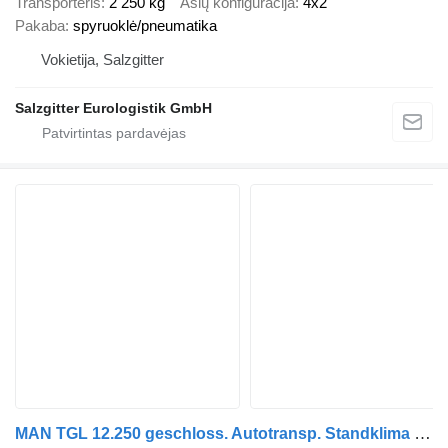
Transporteris
2 250 kg
Ašių konfigūracija
4x2
Pakaba
spyruoklė/pneumatika
Vokietija, Salzgitter
Salzgitter Eurologistik GmbH
MAN TGL 12.250 geschloss. Autotransp. Standklima EU6