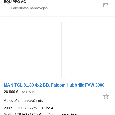
EQUIPPO AG
MAN TGL 8.180 4x2 BB, Falcom Hubbrille FAW 3000
26 900 €
Be PVM
Autovežis sunkvežimis
2007
190 736 km
Euro 4
Galia
179 AG (132 kW)
Degalai
dyzelinas