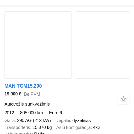
MAN TGM15.290
19 900 €
Be PVM
Autovežis sunkvežimis
2012
805 000 km
Euro 6
Galia
290 AG (213 kW)
Degalai
dyzelinas
Transporteris
15 970 kg
Ašių konfigūracija
4x2