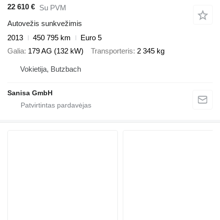
22 610 €
Su PVM
Autovežis sunkvežimis
2013
450 795 km
Euro 5
Galia
179 AG (132 kW)
Transporteris
2 345 kg
Vokietija, Butzbach
Sanisa GmbH