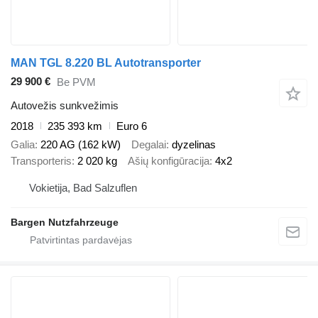
MAN TGL 8.220 BL Autotransporter
29 900 €
Be PVM
Autovežis sunkvežimis
2018
235 393 km
Euro 6
Galia
220 AG (162 kW)
Degalai
dyzelinas
Transporteris
2 020 kg
Ašių konfigūracija
4x2
Vokietija, Bad Salzuflen
Bargen Nutzfahrzeuge