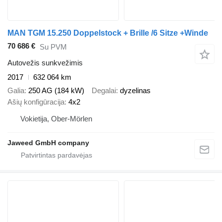
MAN TGM 15.250 Doppelstock + Brille /6 Sitze +Winde
70 686 €
Su PVM
Autovežis sunkvežimis
2017
632 064 km
Galia
250 AG (184 kW)
Degalai
dyzelinas
Ašių konfigūracija
4x2
Vokietija, Ober-Mörlen
Jaweed GmbH company