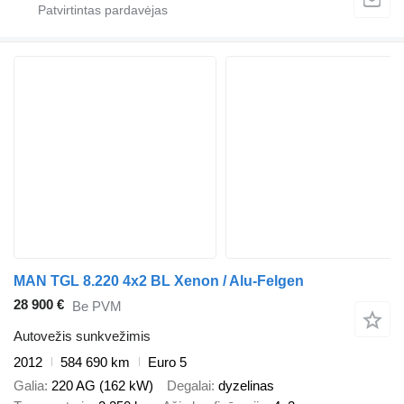
MAN TGL 8.220 4x2 BL Xenon / Alu-Felgen
28 900 €
Be PVM
Autovežis sunkvežimis
2012
584 690 km
Euro 5
Galia
220 AG (162 kW)
Degalai
dyzelinas