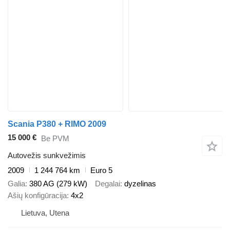
Scania P380 + RIMO 2009
15 000 €
Be PVM
Autovežis sunkvežimis
2009
1 244 764 km
Euro 5
Galia
380 AG (279 kW)
Degalai
dyzelinas
Ašių konfigūracija
4x2
Lietuva, Utena