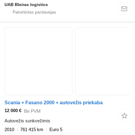
UAB Bleiras logistics
Scania + Fasano 2000 + autovežis priekaba
12 000 €
Be PVM
Autovežis sunkvežimis
2010
761 415 km
Euro 5