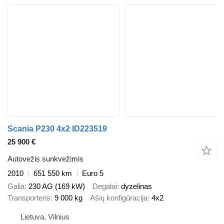
Scania P230 4x2 ID223519
25 900 €
Autovežis sunkvežimis
2010
651 550 km
Euro 5
Galia
230 AG (169 kW)
Degalai
dyzelinas
Transporteris
9 000 kg
Ašių konfigūracija
4x2
Lietuva, Vilnius