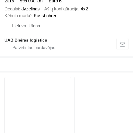
2016
999 000 km
Euro 6
Degalai
dyzelinas
Ašių konfigūracija
4x2
Kėbulo markė
Kassbohrer
Lietuva, Utena
UAB Bleiras logistics