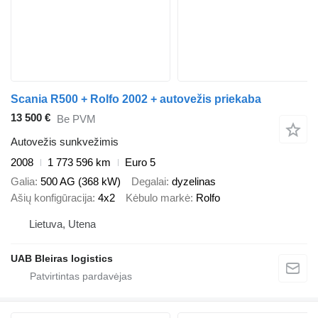
Scania R500 + Rolfo 2002 + autovežis priekaba
13 500 €
Be PVM
Autovežis sunkvežimis
2008
1 773 596 km
Euro 5
Galia
500 AG (368 kW)
Degalai
dyzelinas
Ašių konfigūracija
4x2
Kėbulo markė
Rolfo
Lietuva, Utena
UAB Bleiras logistics