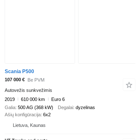
Scania P500
107 000 €
Be PVM
Autovežis sunkvežimis
2019
610 000 km
Euro 6
Galia
500 AG (368 kW)
Degalai
dyzelinas
Ašių konfigūracija
6x2
Lietuva, Kaunas