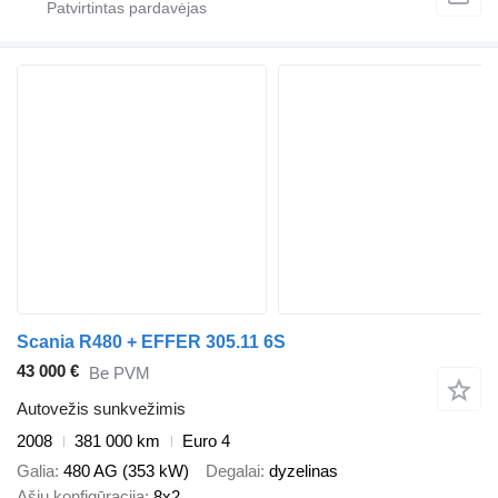
Scania R480 + EFFER 305.11 6S
43 000 €
Be PVM
Autovežis sunkvežimis
2008
381 000 km
Euro 4
Galia
480 AG (353 kW)
Degalai
dyzelinas
Ašių konfigūracija
8x2