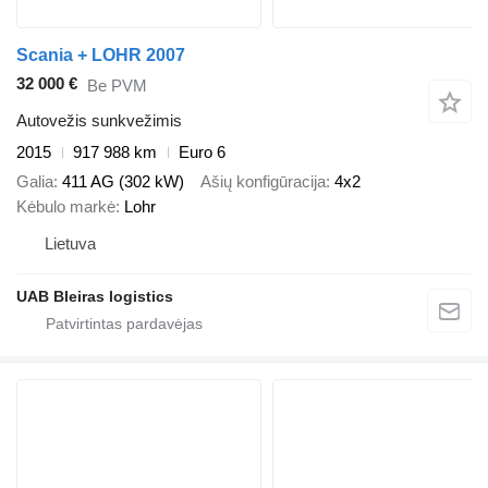
Scania + LOHR 2007
32 000 €
Be PVM
Autovežis sunkvežimis
2015
917 988 km
Euro 6
Galia
411 AG (302 kW)
Ašių konfigūracija
4x2
Kėbulo markė
Lohr
Lietuva
UAB Bleiras logistics