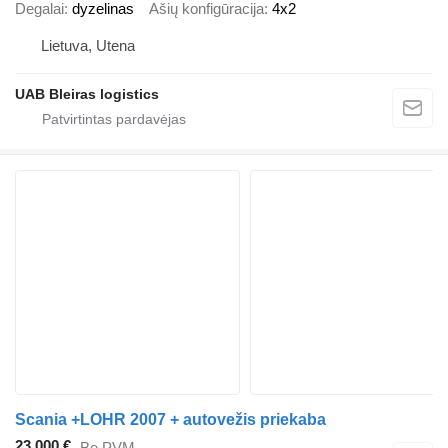
Degalai
dyzelinas
Ašių konfigūracija
4x2
Lietuva, Utena
UAB Bleiras logistics
Scania +LOHR 2007 + autovežis priekaba
23 000 €
Be PVM