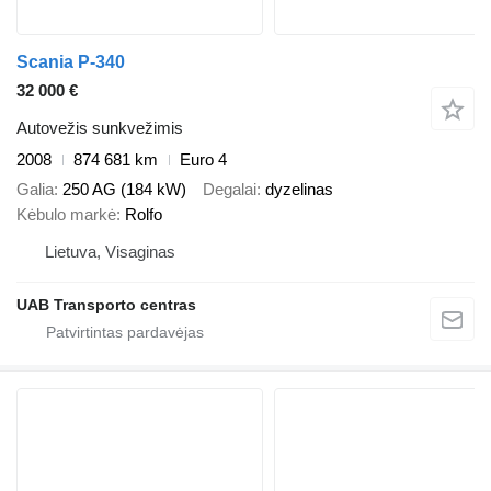
Scania P-340
32 000 €
Autovežis sunkvežimis
2008
874 681 km
Euro 4
Galia
250 AG (184 kW)
Degalai
dyzelinas
Kėbulo markė
Rolfo
Lietuva, Visaginas
UAB Transporto centras