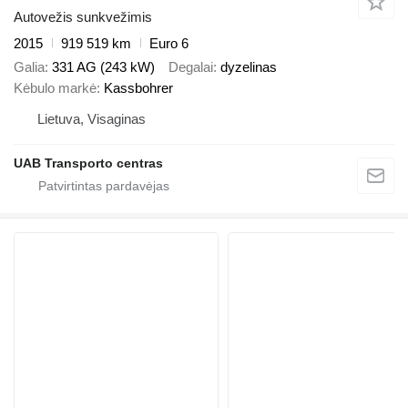
Autovežis sunkvežimis
2015
919 519 km
Euro 6
Galia
331 AG (243 kW)
Degalai
dyzelinas
Kėbulo markė
Kassbohrer
Lietuva, Visaginas
UAB Transporto centras