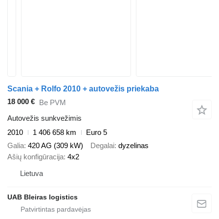
Scania + Rolfo 2010 + autovežis priekaba
18 000 €
Be PVM
Autovežis sunkvežimis
2010
1 406 658 km
Euro 5
Galia
420 AG (309 kW)
Degalai
dyzelinas
Ašių konfigūracija
4x2
Lietuva
UAB Bleiras logistics