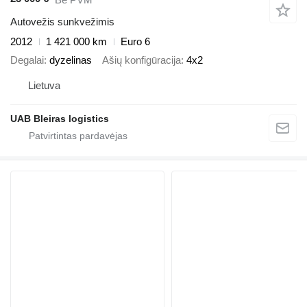
Autovežis sunkvežimis
2012
1 421 000 km
Euro 6
Degalai
dyzelinas
Ašių konfigūracija
4x2
Lietuva
UAB Bleiras logistics