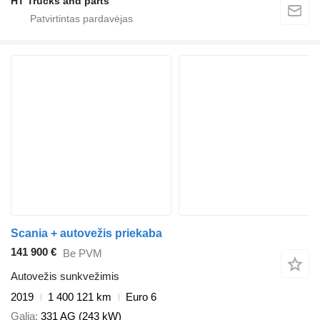
HT Trucks and parts
Scania + autovežis priekaba
141 900 €
Be PVM
Autovežis sunkvežimis
2019
1 400 121 km
Euro 6
Galia
331 AG (243 kW)