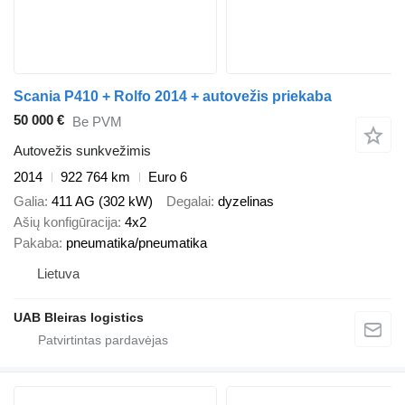
Scania P410 + Rolfo 2014 + autovežis priekaba
50 000 €
Be PVM
Autovežis sunkvežimis
2014
922 764 km
Euro 6
Galia
411 AG (302 kW)
Degalai
dyzelinas
Ašių konfigūracija
4x2
Pakaba
pneumatika/pneumatika
Lietuva
UAB Bleiras logistics