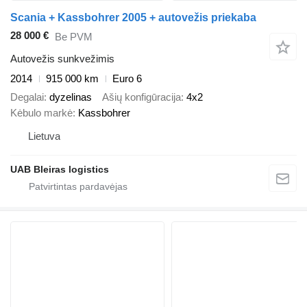
Scania + Kassbohrer 2005 + autovežis priekaba
28 000 €
Be PVM
Autovežis sunkvežimis
2014
915 000 km
Euro 6
Degalai
dyzelinas
Ašių konfigūracija
4x2
Kėbulo markė
Kassbohrer
Lietuva
UAB Bleiras logistics