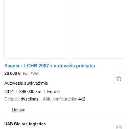
Scania + LOHR 2007 + autovežis priekaba
26 000 €
Be PVM
Autovežis sunkvežimis
2014
898 000 km
Euro 6
Degalai
dyzelinas
Ašių konfigūracija
4x2
Lietuva
UAB Bleiras logistics