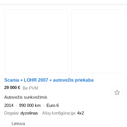
Scania + LOHR 2007 + autovežis priekaba
29 000 €
Be PVM
Autovežis sunkvežimis
2014
990 000 km
Euro 6
Degalai
dyzelinas
Ašių konfigūracija
4x2
Lietuva