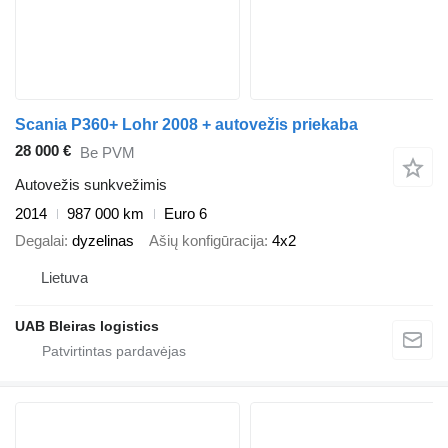
Scania P360+ Lohr 2008 + autovežis priekaba
28 000 €
Be PVM
Autovežis sunkvežimis
2014
987 000 km
Euro 6
Degalai
dyzelinas
Ašių konfigūracija
4x2
Lietuva
UAB Bleiras logistics