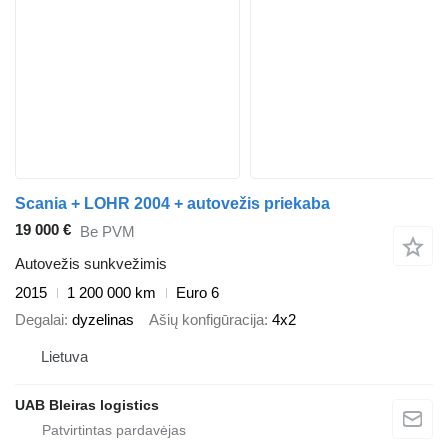
Scania + LOHR 2004 + autovežis priekaba
19 000 €
Be PVM
Autovežis sunkvežimis
2015
1 200 000 km
Euro 6
Degalai
dyzelinas
Ašių konfigūracija
4x2
Lietuva
UAB Bleiras logistics