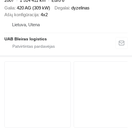
2007
1 514 411 km
Euro 6
Galia
420 AG (309 kW)
Degalai
dyzelinas
Ašių konfigūracija
4x2
Lietuva, Utena
UAB Bleiras logistics