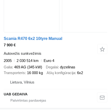
Scania R470 6x2 10tyre Manual
7 900 €
Autovežis sunkvežimis
2005
2 030 514 km
Euro 4
Galia
469 AG (345 kW)
Degalai
dyzelinas
Transporteris
16 000 kg
Ašių konfigūracija
6x2
Lietuva, Vilnius
UAB GEDAIVA