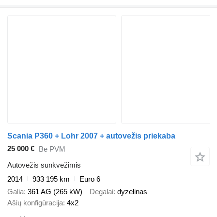
Scania P360 + Lohr 2007 + autovežis priekaba
25 000 €
Be PVM
Autovežis sunkvežimis
2014
933 195 km
Euro 6
Galia
361 AG (265 kW)
Degalai
dyzelinas
Ašių konfigūracija
4x2