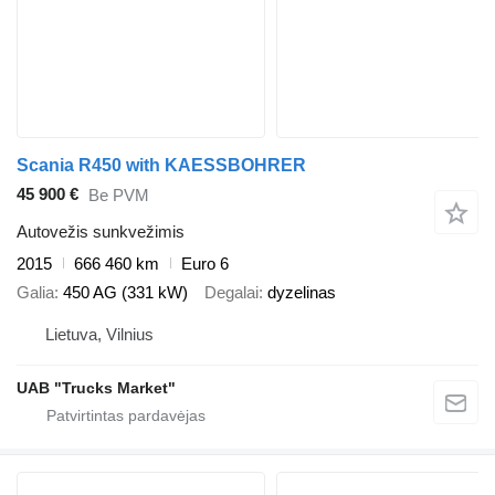
Scania R450 with KAESSBOHRER
45 900 €
Be PVM
Autovežis sunkvežimis
2015
666 460 km
Euro 6
Galia
450 AG (331 kW)
Degalai
dyzelinas
Lietuva, Vilnius
UAB "Trucks Market"