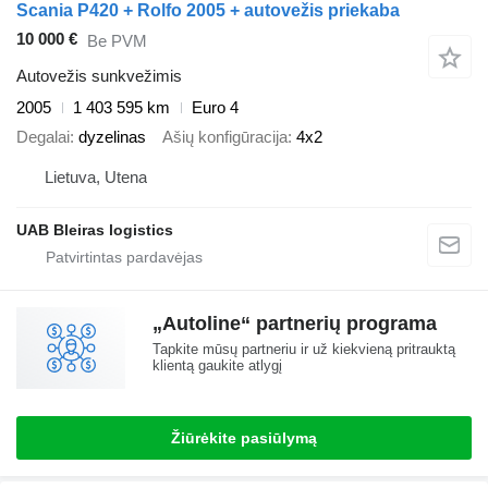
Scania P420 + Rolfo 2005 + autovežis priekaba
10 000 €
Be PVM
Autovežis sunkvežimis
2005
1 403 595 km
Euro 4
Degalai
dyzelinas
Ašių konfigūracija
4x2
Lietuva, Utena
UAB Bleiras logistics
„Autoline“ partnerių programa
Tapkite mūsų partneriu ir už kiekvieną pritrauktą
klientą gaukite atlygį
Žiūrėkite pasiūlymą