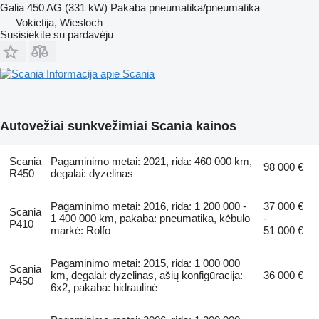
Galia
450 AG (331 kW)
Pakaba
pneumatika/pneumatika
Vokietija, Wiesloch
Susisiekite su pardavėju
Informacija apie Scania
Autovežiai sunkvežimiai Scania kainos
Scania
Pagaminimo metai: 2021, rida: 460 000 km,
98 000 €
R450
degalai: dyzelinas
Pagaminimo metai: 2016, rida: 1 200 000 -
37 000 €
Scania
1 400 000 km, pakaba: pneumatika, kėbulo
-
P410
markė: Rolfo
51 000 €
Pagaminimo metai: 2015, rida: 1 000 000
Scania
km, degalai: dyzelinas, ašių konfigūracija:
36 000 €
P450
6x2, pakaba: hidraulinė