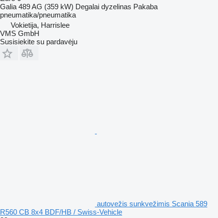
Galia
489 AG (359 kW)
Degalai
dyzelinas
Pakaba
pneumatika/pneumatika
Vokietija, Harrislee
VMS GmbH
Susisiekite su pardavėju
autovežis sunkvežimis Scania 589
R560 CB 8x4 BDF/HB / Swiss-Vehicle