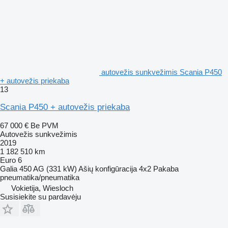
autovežis sunkvežimis Scania P450
+ autovežis priekaba
13
Scania P450 + autovežis priekaba
67 000 €
Be PVM
Autovežis sunkvežimis
2019
1 182 510 km
Euro 6
Galia
450 AG (331 kW)
Ašių konfigūracija
4x2
Pakaba
pneumatika/pneumatika
Vokietija, Wiesloch
Susisiekite su pardavėju