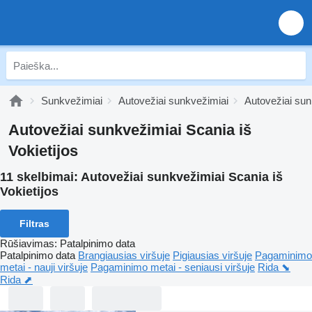
Sunkvežimiai
Autovežiai sunkvežimiai
Autovežiai sun
Autovežiai sunkvežimiai Scania iš
Vokietijos
11 skelbimai:
Autovežiai sunkvežimiai Scania iš
Vokietijos
Filtras
Rūšiavimas
:
Patalpinimo data
Patalpinimo data
Brangiausias viršuje
Pigiausias viršuje
Pagaminimo
metai - nauji viršuje
Pagaminimo metai - seniausi viršuje
Rida ⬊
Rida ⬈