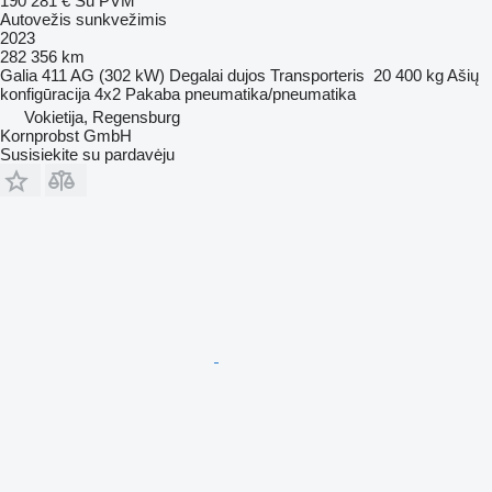
190 281 €
Su PVM
Autovežis sunkvežimis
2023
282 356 km
Galia
411 AG (302 kW)
Degalai
dujos
Transporteris
20 400 kg
Ašių
konfigūracija
4x2
Pakaba
pneumatika/pneumatika
Vokietija, Regensburg
Kornprobst GmbH
Susisiekite su pardavėju