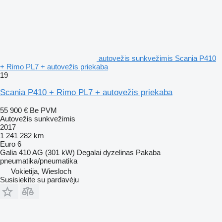
autovežis sunkvežimis Scania P410
+ Rimo PL7 + autovežis priekaba
19
Scania P410 + Rimo PL7 + autovežis priekaba
55 900 €
Be PVM
Autovežis sunkvežimis
2017
1 241 282 km
Euro 6
Galia
410 AG (301 kW)
Degalai
dyzelinas
Pakaba
pneumatika/pneumatika
Vokietija, Wiesloch
Susisiekite su pardavėju