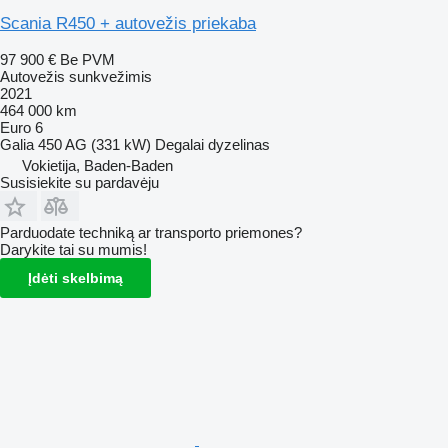
Scania R450 + autovežis priekaba
97 900 €
Be PVM
Autovežis sunkvežimis
2021
464 000 km
Euro 6
Galia
450 AG (331 kW)
Degalai
dyzelinas
Vokietija, Baden-Baden
Susisiekite su pardavėju
Parduodate techniką ar transporto priemones?
Darykite tai su mumis!
Įdėti skelbimą