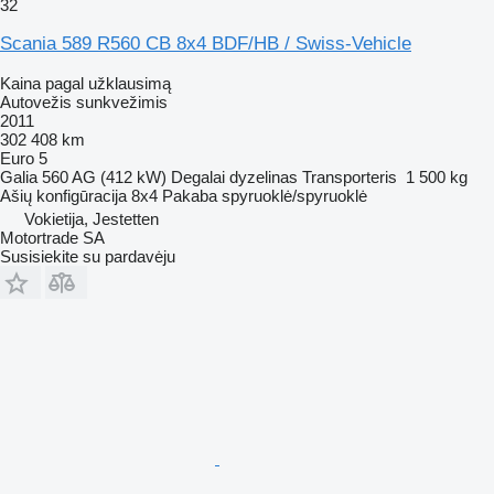
32
Scania 589 R560 CB 8x4 BDF/HB / Swiss-Vehicle
Kaina pagal užklausimą
Autovežis sunkvežimis
2011
302 408 km
Euro 5
Galia
560 AG (412 kW)
Degalai
dyzelinas
Transporteris
1 500 kg
Ašių konfigūracija
8x4
Pakaba
spyruoklė/spyruoklė
Vokietija, Jestetten
Motortrade SA
Susisiekite su pardavėju