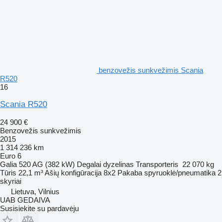
benzovežis sunkvežimis Scania
R520
16
Scania R520
24 900 €
Benzovežis sunkvežimis
2015
1 314 236 km
Euro 6
Galia
520 AG (382 kW)
Degalai
dyzelinas
Transporteris
22 070 kg
Tūris
22,1 m³
Ašių konfigūracija
8x2
Pakaba
spyruoklė/pneumatika
2
skyriai
Lietuva, Vilnius
UAB GEDAIVA
Susisiekite su pardavėju