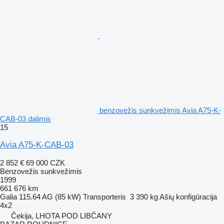
benzovežis sunkvežimis Avia A75-K-
CAB-03 dalimis
15
Avia A75-K-CAB-03
2 852 €
69 000 CZK
Benzovežis sunkvežimis
1999
661 676 km
Galia
115.64 AG (85 kW)
Transporteris
3 390 kg
Ašių konfigūracija
4x2
Čekija, LHOTA POD LIBČANY