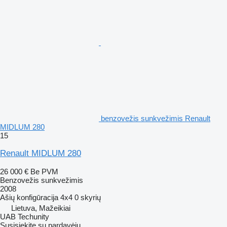
benzovežis sunkvežimis Renault
MIDLUM 280
15
Renault MIDLUM 280
26 000 €
Be PVM
Benzovežis sunkvežimis
2008
Ašių konfigūracija
4x4
0 skyrių
Lietuva, Mažeikiai
UAB Techunity
Susisiekite su pardavėju