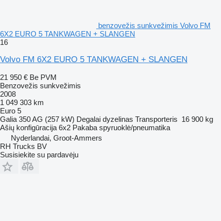
benzovežis sunkvežimis Volvo FM
6X2 EURO 5 TANKWAGEN + SLANGEN
16
Volvo FM 6X2 EURO 5 TANKWAGEN + SLANGEN
21 950 €
Be PVM
Benzovežis sunkvežimis
2008
1 049 303 km
Euro 5
Galia
350 AG (257 kW)
Degalai
dyzelinas
Transporteris
16 900 kg
Ašių konfigūracija
6x2
Pakaba
spyruoklė/pneumatika
Nyderlandai, Groot-Ammers
RH Trucks BV
Susisiekite su pardavėju