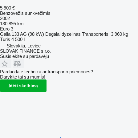
5 900 €
Benzovežis sunkvežimis
2002
130 895 km
Euro 3
Galia
133 AG (98 kW)
Degalai
dyzelinas
Transporteris
3 960 kg
Tūris
4 500 l
Slovakija, Levice
SLOVAK FINANCE s.r.o.
Susisiekite su pardavėju
Parduodate techniką ar transporto priemones?
Darykite tai su mumis!
Įdėti skelbimą