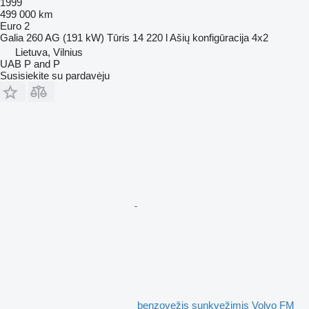
1999
499 000 km
Euro 2
Galia
260 AG (191 kW)
Tūris
14 220 l
Ašių konfigūracija
4x2
Lietuva, Vilnius
UAB P and P
Susisiekite su pardavėju
benzovežis sunkvežimis Volvo FM