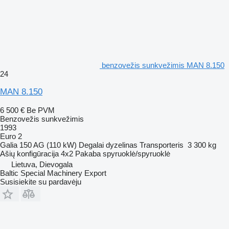
benzovežis sunkvežimis MAN 8.150
24
MAN 8.150
6 500 €
Be PVM
Benzovežis sunkvežimis
1993
Euro 2
Galia
150 AG (110 kW)
Degalai
dyzelinas
Transporteris
3 300 kg
Ašių konfigūracija
4x2
Pakaba
spyruoklė/spyruoklė
Lietuva, Dievogala
Baltic Special Machinery Export
Susisiekite su pardavėju