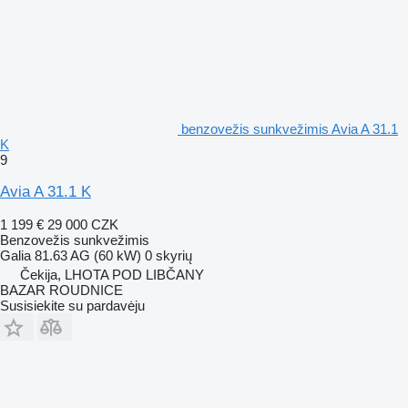
benzovežis sunkvežimis Avia A 31.1
K
9
Avia A 31.1 K
1 199 €
29 000 CZK
Benzovežis sunkvežimis
Galia
81.63 AG (60 kW)
0 skyrių
Čekija, LHOTA POD LIBČANY
BAZAR ROUDNICE
Susisiekite su pardavėju