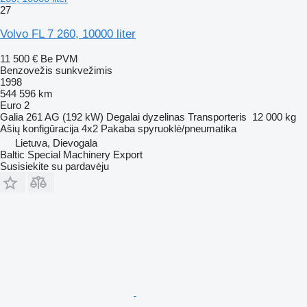
27
Volvo FL 7 260, 10000 liter
11 500 €
Be PVM
Benzovežis sunkvežimis
1998
544 596 km
Euro 2
Galia
261 AG (192 kW)
Degalai
dyzelinas
Transporteris
12 000 kg
Ašių konfigūracija
4x2
Pakaba
spyruoklė/pneumatika
Lietuva, Dievogala
Baltic Special Machinery Export
Susisiekite su pardavėju