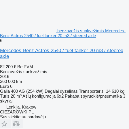
benzovežis sunkvežimis Mercedes-
Benz Actros 2540 / fuel tanker 20 m3 / steered axle
6
Mercedes-Benz Actros 2540 / fuel tanker 20 m3 / steered
axle
82 200 €
Be PVM
Benzovežis sunkvežimis
2016
360 000 km
Euro 6
Galia
400 AG (294 kW)
Degalai
dyzelinas
Transporteris
14 610 kg
Tūris
20 m³
Ašių konfigūracija
6x2
Pakaba
spyruoklė/pneumatika
3
skyriai
Lenkija, Krakow
CIEZAROWKI.PL
Susisiekite su pardavėju