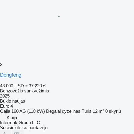
3
Dongfeng
43 000 USD
≈ 37 220 €
Benzovežis sunkvežimis
2025
Būklė
naujas
Euro 4
Galia
160 AG (118 kW)
Degalai
dyzelinas
Tūris
12 m³
0 skyrių
Kinija
Intermak Group LLC
Susisiekite su pardavėju