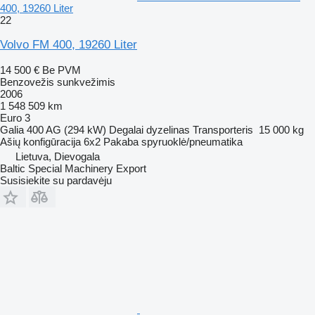
400, 19260 Liter
22
Volvo FM 400, 19260 Liter
14 500 €
Be PVM
Benzovežis sunkvežimis
2006
1 548 509 km
Euro 3
Galia
400 AG (294 kW)
Degalai
dyzelinas
Transporteris
15 000 kg
Ašių konfigūracija
6x2
Pakaba
spyruoklė/pneumatika
Lietuva, Dievogala
Baltic Special Machinery Export
Susisiekite su pardavėju