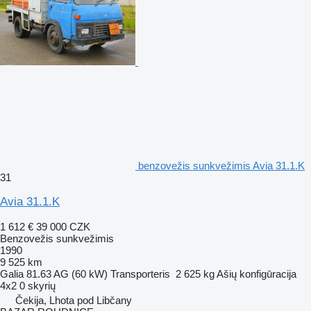
benzovežis sunkvežimis Avia 31.1.K
31
Avia 31.1.K
1 612 €
39 000 CZK
Benzovežis sunkvežimis
1990
9 525 km
Galia
81.63 AG (60 kW)
Transporteris
2 625 kg
Ašių konfigūracija
4x2
0 skyrių
Čekija, Lhota pod Libčany