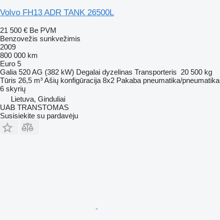
Volvo FH13 ADR TANK 26500L
21 500 €
Be PVM
Benzovežis sunkvežimis
2009
800 000 km
Euro 5
Galia
520 AG (382 kW)
Degalai
dyzelinas
Transporteris
20 500 kg
Tūris
26,5 m³
Ašių konfigūracija
8x2
Pakaba
pneumatika/pneumatika
6 skyrių
Lietuva, Ginduliai
UAB TRANSTOMAS
Susisiekite su pardavėju