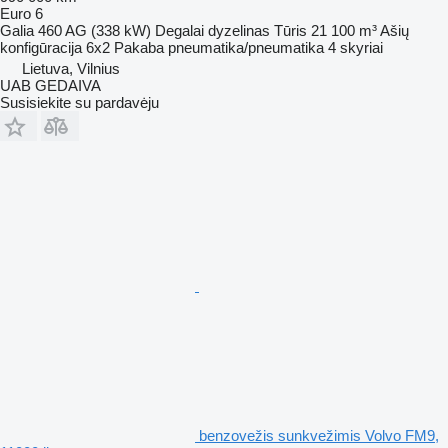
Euro 6
Galia
460 AG (338 kW)
Degalai
dyzelinas
Tūris
21 100 m³
Ašių
konfigūracija
6x2
Pakaba
pneumatika/pneumatika
4 skyriai
Lietuva, Vilnius
UAB GEDAIVA
Susisiekite su pardavėju
benzovežis sunkvežimis Volvo FM9,