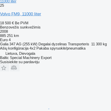
11000 liter
25
Volvo FM9, 11000 liter
18 500 €
Be PVM
Benzovežis sunkvežimis
2008
885 251 km
Euro 4
Galia
347 AG (255 kW)
Degalai
dyzelinas
Transporteris
11 300 kg
Ašių konfigūracija
4x2
Pakaba
spyruoklė/pneumatika
Lietuva, Dievogala
Baltic Special Machinery Export
Susisiekite su pardavėju