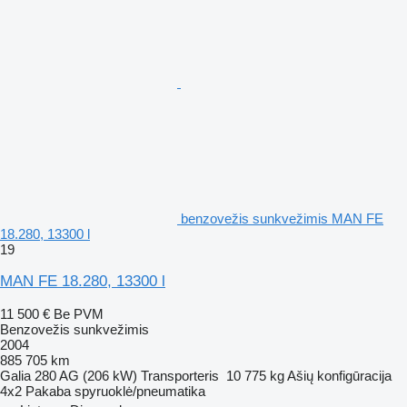
benzovežis sunkvežimis MAN FE
18.280, 13300 l
19
MAN FE 18.280, 13300 l
11 500 €
Be PVM
Benzovežis sunkvežimis
2004
885 705 km
Galia
280 AG (206 kW)
Transporteris
10 775 kg
Ašių konfigūracija
4x2
Pakaba
spyruoklė/pneumatika