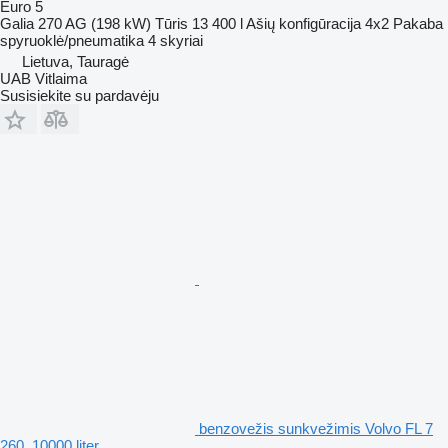
Euro 5
Galia
270 AG (198 kW)
Tūris
13 400 l
Ašių konfigūracija
4x2
Pakaba
spyruoklė/pneumatika
4 skyriai
Lietuva, Tauragė
UAB Vitlaima
Susisiekite su pardavėju
benzovežis sunkvežimis Volvo FL 7
260, 10000 liter