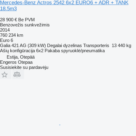
Mercedes-Benz Actros 2542 6x2 EURO6 + ADR + TANK
18.5m3
28 900 €
Be PVM
Benzovežis sunkvežimis
2014
760 234 km
Euro 6
Galia
421 AG (309 kW)
Degalai
dyzelinas
Transporteris
13 440 kg
Ašių konfigūracija
6x2
Pakaba
spyruoklė/pneumatika
Estija, Otepää
Engeros Otepaa
Susisiekite su pardavėju