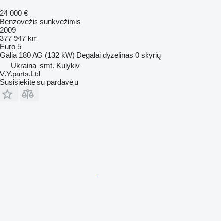
24 000 €
Benzovežis sunkvežimis
2009
377 947 km
Euro 5
Galia
180 AG (132 kW)
Degalai
dyzelinas
0 skyrių
Ukraina, smt. Kulykiv
V.Y.parts.Ltd
Susisiekite su pardavėju