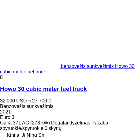
benzovežis sunkvežimis Howo 30
cubic meter fuel truck
8
Howo 30 cubic meter fuel truck
32 000 USD
≈ 27 700 €
Benzovežis sunkvežimis
2021
Euro 3
Galia
371 AG (273 kW)
Degalai
dyzelinas
Pakaba
spyruoklė/spyruoklė
0 skyrių
Kinija, Ji Ning Shi