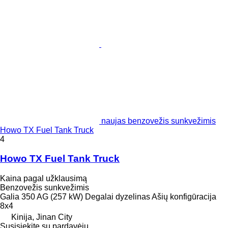
naujas benzovežis sunkvežimis
Howo TX Fuel Tank Truck
4
Howo TX Fuel Tank Truck
Kaina pagal užklausimą
Benzovežis sunkvežimis
Galia
350 AG (257 kW)
Degalai
dyzelinas
Ašių konfigūracija
8x4
Kinija, Jinan City
Susisiekite su pardavėju