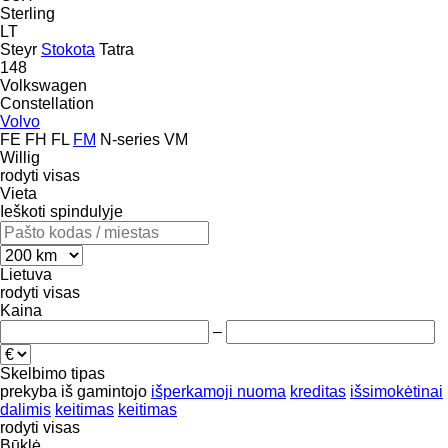
Sterling
LT
Steyr
Stokota
Tatra
148
Volkswagen
Constellation
Volvo
FE
FH
FL
FM
N-series
VM
Willig
rodyti visas
Vieta
Ieškoti spindulyje
Lietuva
rodyti visas
Kaina
–
Skelbimo tipas
prekyba
iš gamintojo
išperkamoji nuoma
kreditas
išsimokėtinai
dalimis
keitimas
keitimas
rodyti visas
Būklė