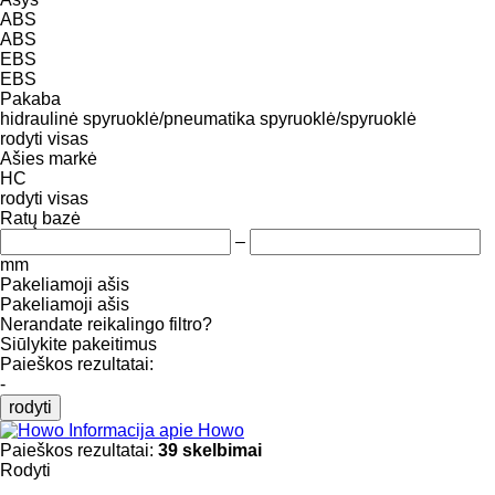
ABS
ABS
EBS
EBS
Pakaba
hidraulinė
spyruoklė/pneumatika
spyruoklė/spyruoklė
rodyti visas
Ašies markė
HC
rodyti visas
Ratų bazė
–
mm
Pakeliamoji ašis
Pakeliamoji ašis
Nerandate reikalingo filtro?
Siūlykite pakeitimus
Paieškos rezultatai:
-
rodyti
Informacija apie Howo
Paieškos rezultatai:
39 skelbimai
Rodyti