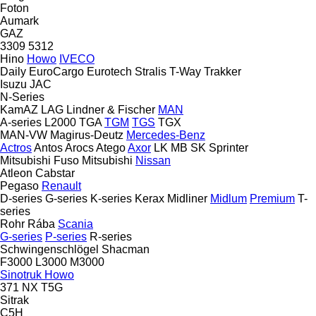
Foton
Aumark
GAZ
3309
5312
Hino
Howo
IVECO
Daily
EuroCargo
Eurotech
Stralis
T-Way
Trakker
Isuzu
JAC
N-Series
KamAZ
LAG
Lindner & Fischer
MAN
A-series
L2000
TGA
TGM
TGS
TGX
MAN-VW
Magirus-Deutz
Mercedes-Benz
Actros
Antos
Arocs
Atego
Axor
LK
MB
SK
Sprinter
Mitsubishi Fuso
Mitsubishi
Nissan
Atleon
Cabstar
Pegaso
Renault
D-series
G-series
K-series
Kerax
Midliner
Midlum
Premium
T-
series
Rohr
Rába
Scania
G-series
P-series
R-series
Schwingenschlögel
Shacman
F3000
L3000
M3000
Sinotruk Howo
371
NX
T5G
Sitrak
C5H