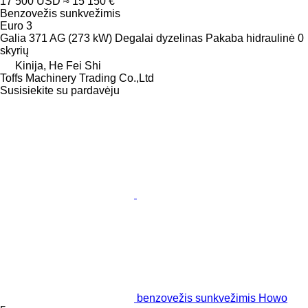
17 500 USD
≈ 15 150 €
Benzovežis sunkvežimis
Euro 3
Galia
371 AG (273 kW)
Degalai
dyzelinas
Pakaba
hidraulinė
0
skyrių
Kinija, He Fei Shi
Toffs Machinery Trading Co.,Ltd
Susisiekite su pardavėju
benzovežis sunkvežimis Howo