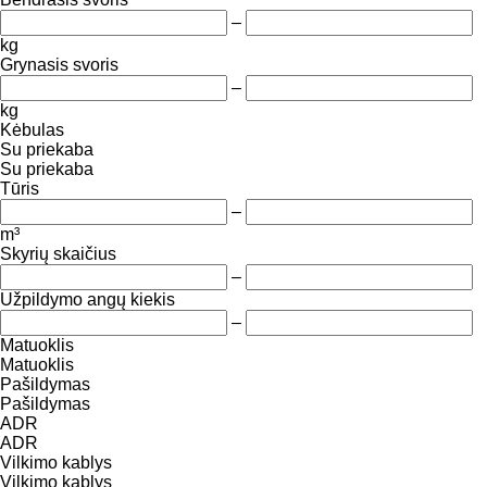
–
kg
Grynasis svoris
–
kg
Kėbulas
Su priekaba
Su priekaba
Tūris
–
m³
Skyrių skaičius
–
Užpildymo angų kiekis
–
Matuoklis
Matuoklis
Pašildymas
Pašildymas
ADR
ADR
Vilkimo kablys
Vilkimo kablys