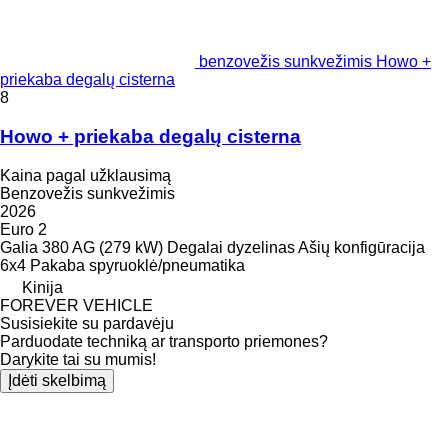
benzovežis sunkvežimis Howo +
priekaba degalų cisterna
8
Howo + priekaba degalų cisterna
Kaina pagal užklausimą
Benzovežis sunkvežimis
2026
Euro 2
Galia
380 AG (279 kW)
Degalai
dyzelinas
Ašių konfigūracija
6x4
Pakaba
spyruoklė/pneumatika
Kinija
FOREVER VEHICLE
Susisiekite su pardavėju
Parduodate techniką ar transporto priemones?
Darykite tai su mumis!
Įdėti skelbimą