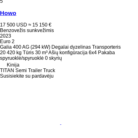
5
Howo
17 500 USD
≈ 15 150 €
Benzovežis sunkvežimis
2023
Euro 2
Galia
400 AG (294 kW)
Degalai
dyzelinas
Transporteris
20 420 kg
Tūris
30 m³
Ašių konfigūracija
6x4
Pakaba
spyruoklė/spyruoklė
0 skyrių
Kinija
TITAN Semi Trailer Truck
Susisiekite su pardavėju