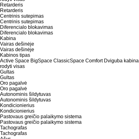
Retarderis
Retarderis
Centrinis sutepimas
Centrinis sutepimas
Diferencialo blokavimas
Diferencialo blokavimas
Kabina
Vairas dešinėje
Vairas dešinėje
Kabinos tipas
Active Space
BigSpace
ClassicSpace
Comfort
Dviguba kabina
rodyti visas
Gultas
Gultas
Oro pagalvė
Oro pagalvė
Autonominis šildytuvas
Autonominis šildytuvas
Kondicionierius
Kondicionierius
Pastovaus greičio palaikymo sistema
Pastovaus greičio palaikymo sistema
Tachografas
Tachografas
Ašys