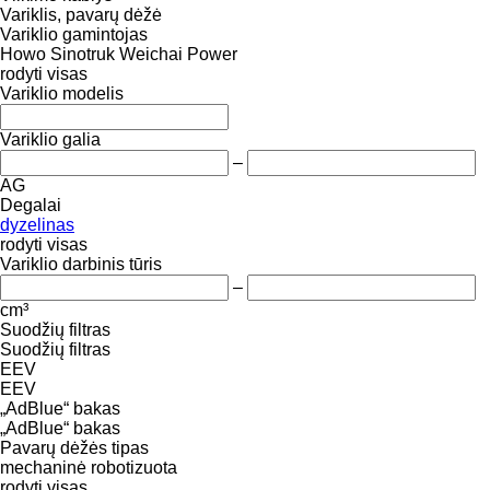
Variklis, pavarų dėžė
Variklio gamintojas
Howo
Sinotruk
Weichai Power
rodyti visas
Variklio modelis
Variklio galia
–
AG
Degalai
dyzelinas
rodyti visas
Variklio darbinis tūris
–
cm³
Suodžių filtras
Suodžių filtras
EEV
EEV
„AdBlue“ bakas
„AdBlue“ bakas
Pavarų dėžės tipas
mechaninė
robotizuota
rodyti visas