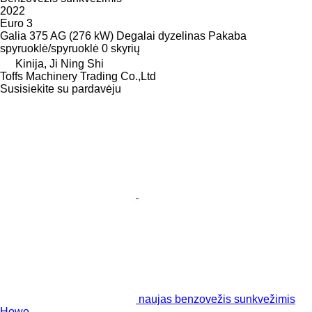
2022
Euro 3
Galia
375 AG (276 kW)
Degalai
dyzelinas
Pakaba
spyruoklė/spyruoklė
0 skyrių
Kinija, Ji Ning Shi
Toffs Machinery Trading Co.,Ltd
Susisiekite su pardavėju
naujas benzovežis sunkvežimis
Howo