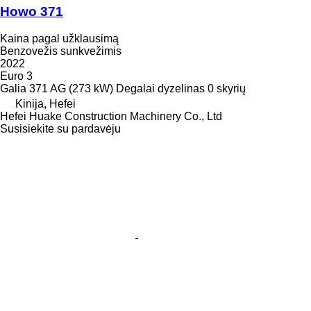
Howo 371
Kaina pagal užklausimą
Benzovežis sunkvežimis
2022
Euro 3
Galia
371 AG (273 kW)
Degalai
dyzelinas
0 skyrių
Kinija, Hefei
Hefei Huake Construction Machinery Co., Ltd
Susisiekite su pardavėju