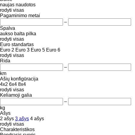
naujas
naudotos
rodyti visas
Pagaminimo metai
–
Spalva
aukso
balta
pilka
rodyti visas
Euro standartas
Euro 2
Euro 3
Euro 5
Euro 6
rodyti visas
Rida
–
km
Ašių konfigūracija
4x2
6x4
8x4
rodyti visas
Keliamoji galia
–
kg
Ašys
2 ašys
3 ašys
4 ašys
rodyti visas
Charakteristikos
Bendrasis svoris