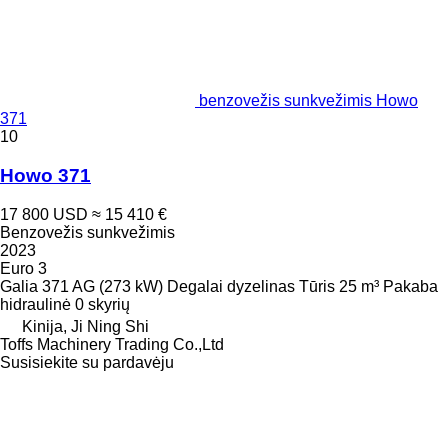
benzovežis sunkvežimis Howo
371
10
Howo 371
17 800 USD
≈ 15 410 €
Benzovežis sunkvežimis
2023
Euro 3
Galia
371 AG (273 kW)
Degalai
dyzelinas
Tūris
25 m³
Pakaba
hidraulinė
0 skyrių
Kinija, Ji Ning Shi
Toffs Machinery Trading Co.,Ltd
Susisiekite su pardavėju