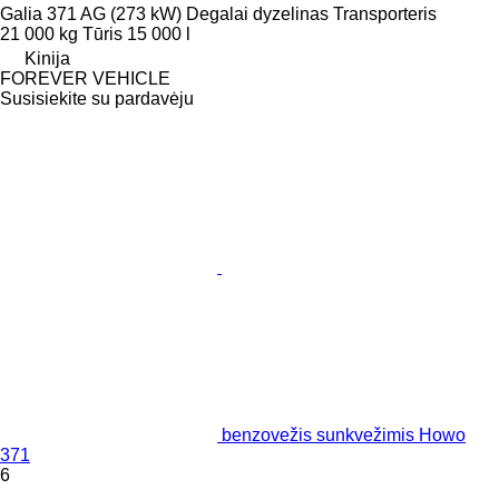
Galia
371 AG (273 kW)
Degalai
dyzelinas
Transporteris
21 000 kg
Tūris
15 000 l
Kinija
FOREVER VEHICLE
Susisiekite su pardavėju
benzovežis sunkvežimis Howo
371
6