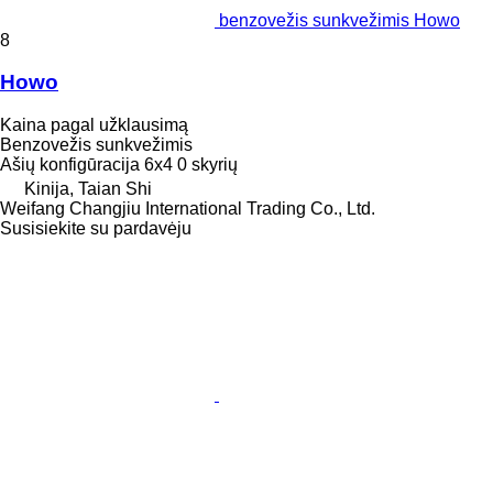
benzovežis sunkvežimis Howo
8
Howo
Kaina pagal užklausimą
Benzovežis sunkvežimis
Ašių konfigūracija
6x4
0 skyrių
Kinija, Taian Shi
Weifang Changjiu International Trading Co., Ltd.
Susisiekite su pardavėju