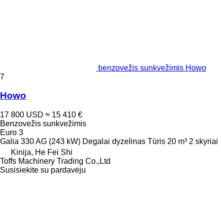
benzovežis sunkvežimis Howo
7
Howo
17 800 USD
≈ 15 410 €
Benzovežis sunkvežimis
Euro 3
Galia
330 AG (243 kW)
Degalai
dyzelinas
Tūris
20 m³
2 skyriai
Kinija, He Fei Shi
Toffs Machinery Trading Co.,Ltd
Susisiekite su pardavėju