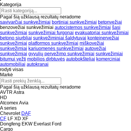
Kategorija
Pagal šią užklausą rezultatų neradome
savivarčiai sunkvežimiai
bortiniai sunkvežimiai
betonvežiai
benzovežiai sunkvežimiai
autocisternos sunkvežimiai
šasi
sunkvežimiai
sunkvežimiai furgonai
evakuatoriai sunkvežimiai
betono siurbliai
sunkvežiminiai šaldytuvai
konteinervežiai
sunkvežimiai
platformos sunkvežimiai
miškovežiai
sunkvežimiai
kariuomenės sunkvežimiai
autovežiai
sunkvežimiai
gyvulių pervežimo sunkvežimiai
sunkvežimiai
bitumui vežti
mobilios dirbtuvės
autobokšteliai
komerciniai
automobiliai
autokranai
rodyti visas
Markė
Pagal šią užklausą rezultatų neradome
AVTR
Astra
HD
Atcomex
Avia
A series
Chevrolet
DAF
CF
LF
XD
XF
Dongfeng
EKW
Everlast
Ford
Cargo