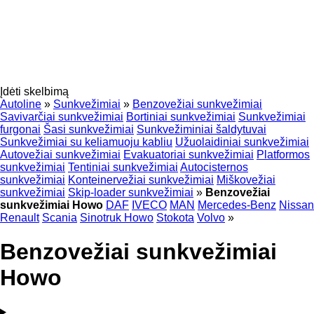
Įdėti skelbimą
Autoline
»
Sunkvežimiai
»
Benzovežiai sunkvežimiai
Savivarčiai sunkvežimiai
Bortiniai sunkvežimiai
Sunkvežimiai
furgonai
Šasi sunkvežimiai
Sunkvežiminiai šaldytuvai
Sunkvežimiai su keliamuoju kabliu
Užuolaidiniai sunkvežimiai
Autovežiai sunkvežimiai
Evakuatoriai sunkvežimiai
Platformos
sunkvežimiai
Tentiniai sunkvežimiai
Autocisternos
sunkvežimiai
Konteinervežiai sunkvežimiai
Miškovežiai
sunkvežimiai
Skip-loader sunkvežimiai
»
Benzovežiai
sunkvežimiai Howo
DAF
IVECO
MAN
Mercedes-Benz
Nissan
Renault
Scania
Sinotruk Howo
Stokota
Volvo
»
Benzovežiai sunkvežimiai
Howo