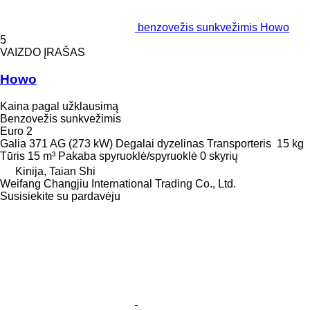
benzovežis sunkvežimis Howo
5
VAIZDO ĮRAŠAS
Howo
Kaina pagal užklausimą
Benzovežis sunkvežimis
Euro 2
Galia
371 AG (273 kW)
Degalai
dyzelinas
Transporteris
15 kg
Tūris
15 m³
Pakaba
spyruoklė/spyruoklė
0 skyrių
Kinija, Taian Shi
Weifang Changjiu International Trading Co., Ltd.
Susisiekite su pardavėju