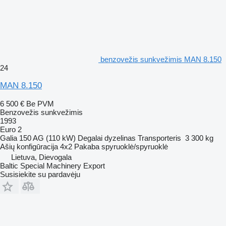
benzovežis sunkvežimis MAN 8.150
24
MAN 8.150
6 500 €
Be PVM
Benzovežis sunkvežimis
1993
Euro 2
Galia
150 AG (110 kW)
Degalai
dyzelinas
Transporteris
3 300 kg
Ašių konfigūracija
4x2
Pakaba
spyruoklė/spyruoklė
Lietuva, Dievogala
Baltic Special Machinery Export
Susisiekite su pardavėju