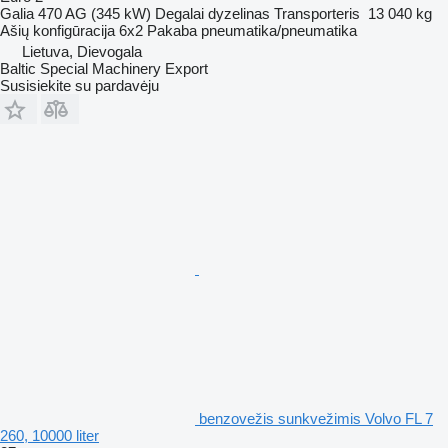
Galia
470 AG (345 kW)
Degalai
dyzelinas
Transporteris
13 040 kg
Ašių konfigūracija
6x2
Pakaba
pneumatika/pneumatika
Lietuva, Dievogala
Baltic Special Machinery Export
Susisiekite su pardavėju
benzovežis sunkvežimis Volvo FL 7
260, 10000 liter