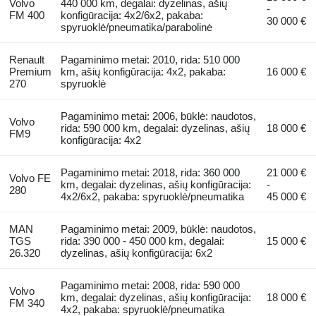
Volvo
440 000 km, degalai: dyzelinas, ašių
-
FM 400
konfigūracija: 4x2/6x2, pakaba:
30 000 €
spyruoklė/pneumatika/parabolinė
Renault
Pagaminimo metai: 2010, rida: 510 000
Premium
km, ašių konfigūracija: 4x2, pakaba:
16 000 €
270
spyruoklė
Pagaminimo metai: 2006, būklė: naudotos,
Volvo
rida: 590 000 km, degalai: dyzelinas, ašių
18 000 €
FM9
konfigūracija: 4x2
Pagaminimo metai: 2018, rida: 360 000
21 000 €
Volvo FE
km, degalai: dyzelinas, ašių konfigūracija:
-
280
4x2/6x2, pakaba: spyruoklė/pneumatika
45 000 €
MAN
Pagaminimo metai: 2009, būklė: naudotos,
TGS
rida: 390 000 - 450 000 km, degalai:
15 000 €
26.320
dyzelinas, ašių konfigūracija: 6x2
Pagaminimo metai: 2008, rida: 590 000
Volvo
km, degalai: dyzelinas, ašių konfigūracija:
18 000 €
FM 340
4x2, pakaba: spyruoklė/pneumatika