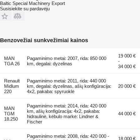
Baltic Special Machinery Export
Susisiekite su pardavėju
Benzovežiai sunkvežimiai kainos
19 000 €
MAN
Pagaminimo metai: 2007, rida: 850 000
-
TGA 26
km, degalai: dyzelinas
34 000 €
Renault
Pagaminimo metai: 2011, rida: 440 000
Midlum
km, degalai: dyzelinas, ašių konfigūracija:
20 000 €
220
4x2, pakaba: spyruoklė
Pagaminimo metai: 2014, rida: 420 000
MAN
km, ašių konfigūracija: 4x2, pakaba:
TGM
44 000 €
hidraulinė, kėbulo markė: Lindner &
18.250
Fischer
Pagaminimo metai: 2008, rida: 420 000 -
18 000 €