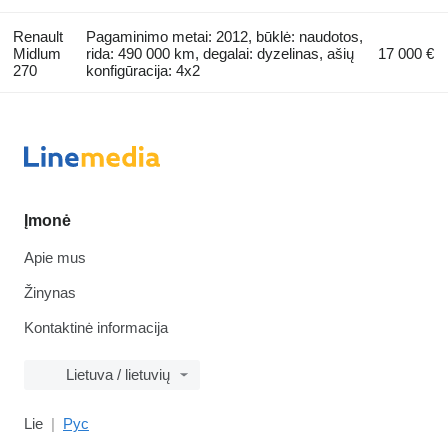
Renault
Pagaminimo metai: 2012, būklė: naudotos,
Midlum
rida: 490 000 km, degalai: dyzelinas, ašių
17 000 €
270
konfigūracija: 4x2
Įmonė
Apie mus
Žinynas
Kontaktinė informacija
Lietuva / lietuvių
Lie
Рус