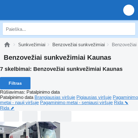
Sunkvežimiai
Benzovežiai sunkvežimiai
Benzovežiai
Benzovežiai sunkvežimiai Kaunas
7 skelbimai:
Benzovežiai sunkvežimiai Kaunas
Filtras
Rūšiavimas
:
Patalpinimo data
Patalpinimo data
Brangiausias viršuje
Pigiausias viršuje
Pagaminimo
metai - nauji viršuje
Pagaminimo metai - seniausi viršuje
Rida ⬊
Rida ⬈