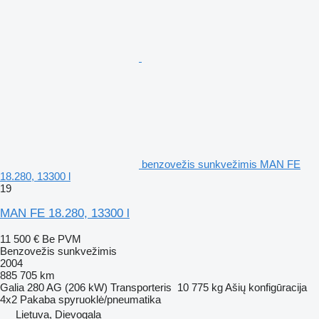
benzovežis sunkvežimis MAN FE
18.280, 13300 l
19
MAN FE 18.280, 13300 l
11 500 €
Be PVM
Benzovežis sunkvežimis
2004
885 705 km
Galia
280 AG (206 kW)
Transporteris
10 775 kg
Ašių konfigūracija
4x2
Pakaba
spyruoklė/pneumatika
Lietuva, Dievogala