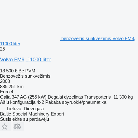
benzovežis sunkvežimis Volvo FM9,
11000 liter
25
Volvo FM9, 11000 liter
18 500 €
Be PVM
Benzovežis sunkvežimis
2008
885 251 km
Euro 4
Galia
347 AG (255 kW)
Degalai
dyzelinas
Transporteris
11 300 kg
Ašių konfigūracija
4x2
Pakaba
spyruoklė/pneumatika
Lietuva, Dievogala
Baltic Special Machinery Export
Susisiekite su pardavėju