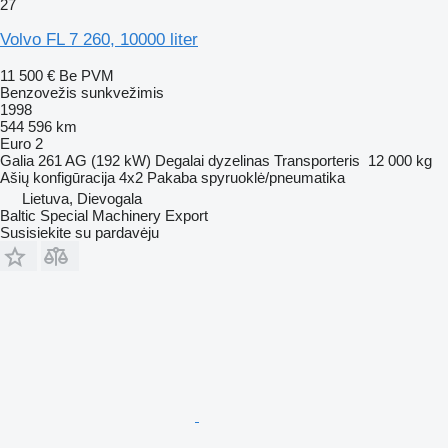
27
Volvo FL 7 260, 10000 liter
11 500 €
Be PVM
Benzovežis sunkvežimis
1998
544 596 km
Euro 2
Galia
261 AG (192 kW)
Degalai
dyzelinas
Transporteris
12 000 kg
Ašių konfigūracija
4x2
Pakaba
spyruoklė/pneumatika
Lietuva, Dievogala
Baltic Special Machinery Export
Susisiekite su pardavėju