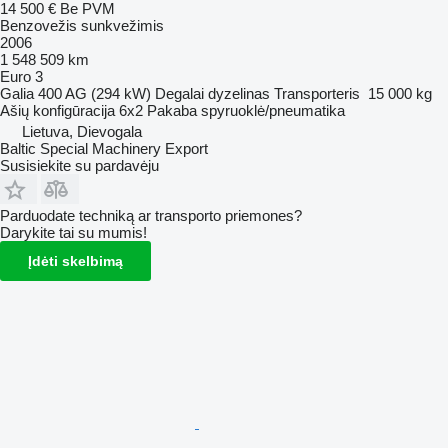
14 500 €
Be PVM
Benzovežis sunkvežimis
2006
1 548 509 km
Euro 3
Galia
400 AG (294 kW)
Degalai
dyzelinas
Transporteris
15 000 kg
Ašių konfigūracija
6x2
Pakaba
spyruoklė/pneumatika
Lietuva, Dievogala
Baltic Special Machinery Export
Susisiekite su pardavėju
Parduodate techniką ar transporto priemones?
Darykite tai su mumis!
Įdėti skelbimą