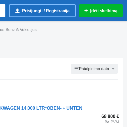
Prisijungti / Registracija
Įdėti skelbimą
s-Benz iš Vokietijos
Patalpinimo data
NKWAGEN 14.000 LTR*OBEN- + UNTEN
68 800 €
Be PVM