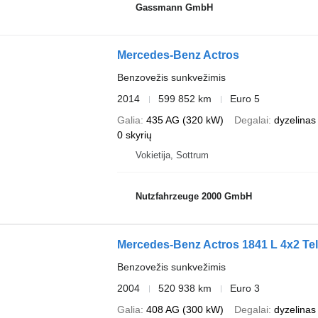
Gassmann GmbH
Mercedes-Benz Actros
Benzovežis sunkvežimis
2014
599 852 km
Euro 5
Galia
435 AG (320 kW)
Degalai
dyzelinas
0 skyrių
Vokietija, Sottrum
Nutzfahrzeuge 2000 GmbH
Mercedes-Benz Actros 1841 L 4x2 Tell
Benzovežis sunkvežimis
2004
520 938 km
Euro 3
Galia
408 AG (300 kW)
Degalai
dyzelinas