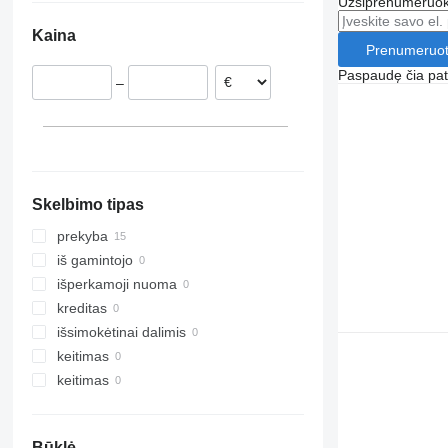
Užsiprenumeruoki
Bovenden
Lenkija
Brazilija
Kaina
Hamburg
Ispanija
Čilė
Prenumeruot
Munich
Nyderlandai
Paspaudę čia patv
–
Reutlingen
Italija
Darmstadt
Estija
Paderborn
Šveicarija
rodyti visas
Peine
Skelbimo tipas
prekyba
iš gamintojo
išperkamoji nuoma
kreditas
išsimokėtinai dalimis
keitimas
keitimas
Būklė