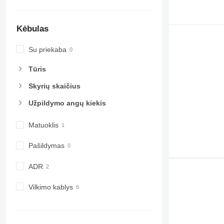
Kėbulas
Su priekaba
Tūris
Skyrių skaičius
Užpildymo angų kiekis
Matuoklis
Pašildymas
ADR
Vilkimo kablys