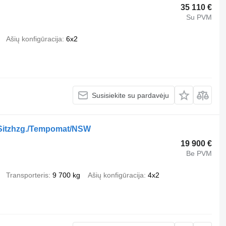
35 110 €
Su PVM
Ašių konfigūracija
6x2
Susisiekite su pardavėju
Sitzhzg./Tempomat/NSW
19 900 €
Be PVM
Transporteris
9 700 kg
Ašių konfigūracija
4x2