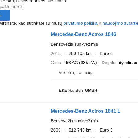
te naujus šios rubrikos skelbimus
i
irtinsite, kad sutinkate su mūsų
privatumo politika
ir
naudojimo sutarti
Mercedes-Benz Actros 1846
Benzovežis sunkvežimis
2018
250 103 km
Euro 6
Galia
456 AG (335 kW)
Degalai
dyzelinas
Vokietija, Hamburg
E&E Handels GMBH
Mercedes-Benz Actros 1841 L
Benzovežis sunkvežimis
2009
512 745 km
Euro 5