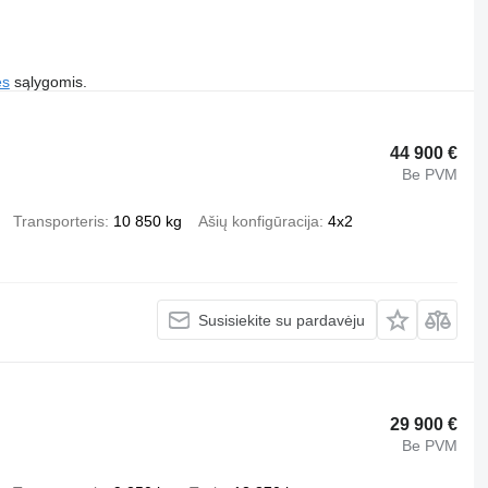
es
sąlygomis.
44 900 €
Be PVM
Transporteris
10 850 kg
Ašių konfigūracija
4x2
Susisiekite su pardavėju
29 900 €
Be PVM