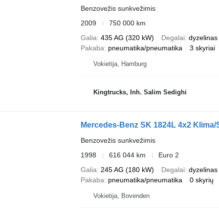
Benzovežis sunkvežimis
2009
750 000 km
Galia
435 AG (320 kW)
Degalai
dyzelinas
Pakaba
pneumatika/pneumatika
3 skyriai
Vokietija, Hamburg
Kingtrucks, Inh. Salim Sedighi
Mercedes-Benz SK 1824L 4x2 Klima/
Benzovežis sunkvežimis
1998
616 044 km
Euro 2
Galia
245 AG (180 kW)
Degalai
dyzelinas
Pakaba
pneumatika/pneumatika
0 skyrių
Vokietija, Bovenden