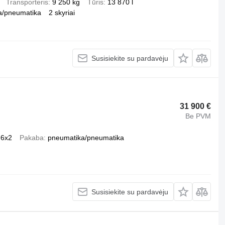
Transporteris
9 250 kg
Tūris
13 870 l
a/pneumatika
2 skyriai
Susisiekite su pardavėju
31 900 €
Be PVM
6x2
Pakaba
pneumatika/pneumatika
Susisiekite su pardavėju