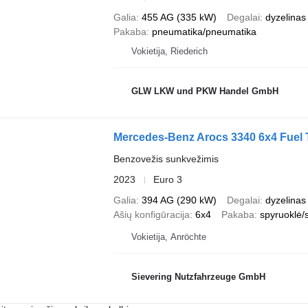
Galia
455 AG (335 kW)
Degalai
dyzelinas
Pakaba
pneumatika/pneumatika
Vokietija, Riederich
GLW LKW und PKW Handel GmbH
Mercedes-Benz Arocs 3340 6x4 Fuel T
Benzovežis sunkvežimis
2023
Euro 3
Galia
394 AG (290 kW)
Degalai
dyzelinas
Ašių konfigūracija
6x4
Pakaba
spyruoklė/
Vokietija, Anröchte
Sievering Nutzfahrzeuge GmbH