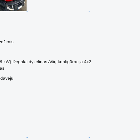
vežimis
8 kW)
Degalai
dyzelinas
Ašių konfigūracija
4x2
nas
rdavėju