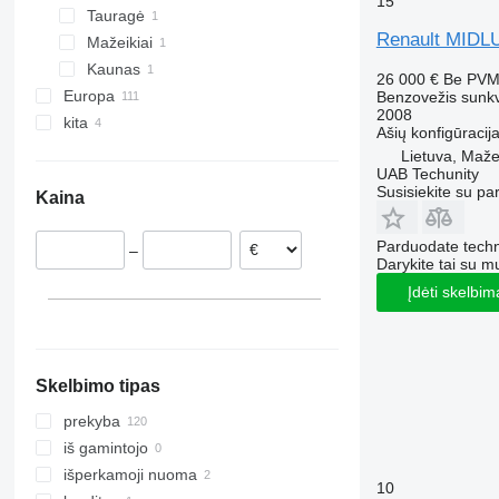
15
Tauragė
Midlum 280
Premium 310
Renault MIDL
Mažeikiai
Midlum 300
Premium 320
Kaunas
Premium 340
26 000 €
Be PV
Europa
Benzovežis sunk
Premium 370
2008
kita
Belgija
Premium 380
Ašių konfigūracij
Nyderlandai
Ukraina
Premium 430
Lietuva, Mažei
UAB Techunity
Ispanija
Premium 460
Susisiekite su pa
Kaina
Prancūzija
Premium Lander
Italija
Parduodate techn
–
Vokietija
Darykite tai su m
Portugalija
Įdėti skelbim
Skelbimo tipas
prekyba
iš gamintojo
išperkamoji nuoma
10