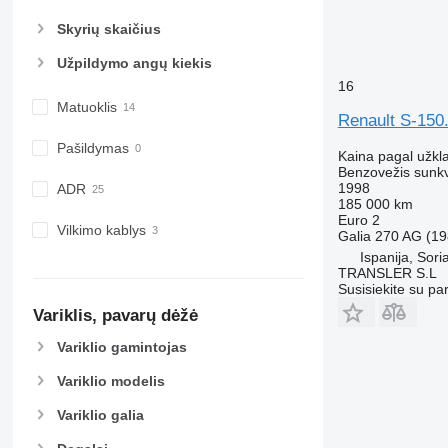
Skyrių skaičius
Užpildymo angų kiekis
16
Matuoklis
Renault S-150
Pašildymas
Kaina pagal užkl
Benzovežis sunk
1998
ADR
185 000 km
Euro 2
Vilkimo kablys
Galia
270 AG (19
Ispanija, Sori
TRANSLER S.L
Susisiekite su pa
Variklis, pavarų dėžė
Variklio gamintojas
Variklio modelis
Variklio galia