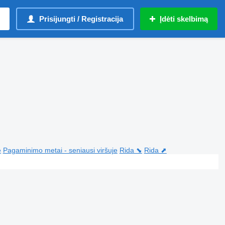
Prisijungti / Registracija
Įdėti skelbimą
e
Pagaminimo metai - seniausi viršuje
Rida ⬊
Rida ⬈