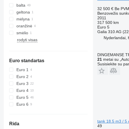
balta
32 500 €
Be PV
geltona
Benzovežis sunk
2011
mėlyna
317 500 km
oranžinė
Euro 5
Galia
310 AG (22
smėlio
Nyderlandai,
rodyti visas
DINGEMANSE T
21
metai su „Auto
Euro standartas
Susisiekite su pa
Euro 1
Euro 2
Euro 3
Euro 4
Euro 5
Euro 6
tank 18.5 m3 / 5
Rida
49