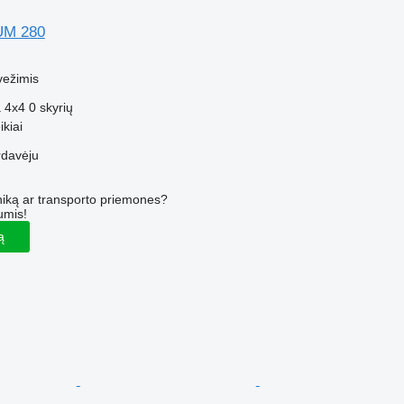
UM 280
M
vežimis
a
4x4
0 skyrių
kiai
rdavėju
iką ar transporto priemones?
umis!
ą