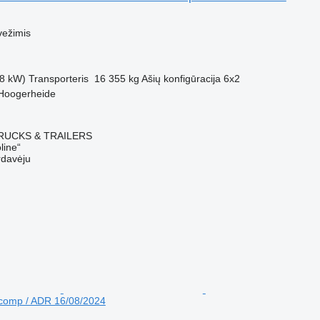
M
vežimis
8 kW)
Transporteris
16 355 kg
Ašių konfigūracija
6x2
 Hoogerheide
RUCKS & TRAILERS
line“
rdavėju
 comp / ADR 16/08/2024