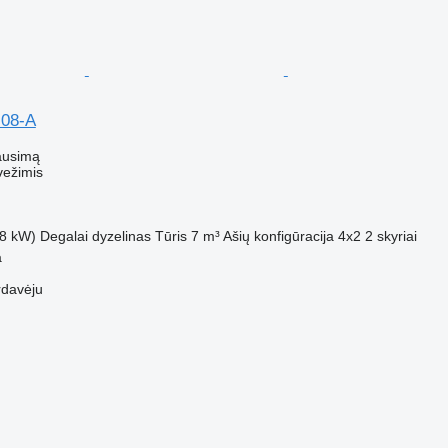
.08-A
ausimą
vežimis
8 kW)
Degalai
dyzelinas
Tūris
7 m³
Ašių konfigūracija
4x2
2 skyriai
a
rdavėju