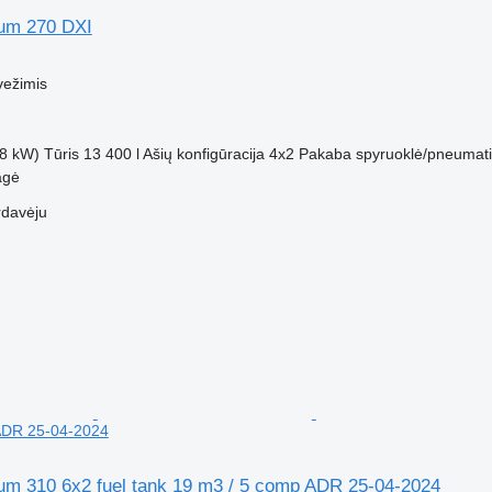
um 270 DXI
M
vežimis
8 kW)
Tūris
13 400 l
Ašių konfigūracija
4x2
Pakaba
spyruoklė/pneumat
agė
rdavėju
ADR 25-04-2024
um 310 6x2 fuel tank 19 m3 / 5 comp ADR 25-04-2024