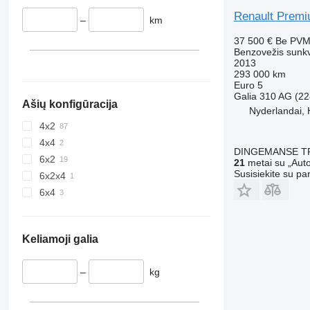
Renault Premi
–
km
37 500 €
Be PV
Benzovežis sunk
2013
293 000 km
Euro 5
Galia
310 AG (22
Ašių konfigūracija
Nyderlandai,
4x2
4x4
DINGEMANSE T
6x2
21
metai su „Auto
Susisiekite su pa
6x2x4
6x4
Keliamoji galia
–
kg