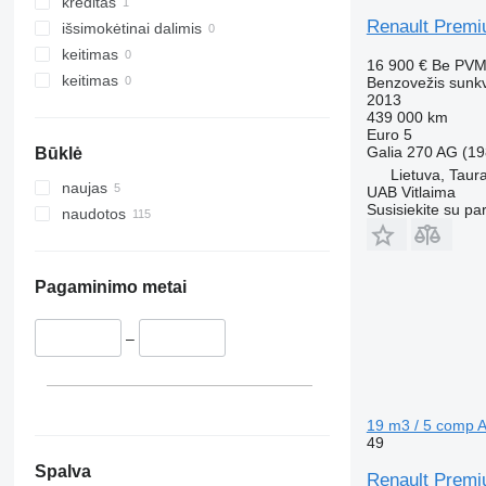
kreditas
Renault Premi
išsimokėtinai dalimis
keitimas
16 900 €
Be PV
keitimas
Benzovežis sunk
2013
439 000 km
Euro 5
Galia
270 AG (19
Būklė
Lietuva, Taur
naujas
UAB Vitlaima
Susisiekite su pa
naudotos
Pagaminimo metai
–
19 m3 / 5 comp 
49
Spalva
Renault Premi