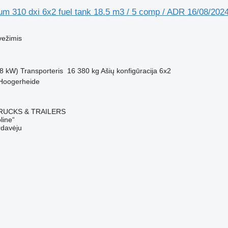
um 310 dxi 6x2 fuel tank 18.5 m3 / 5 comp / ADR 16/08/202
M
vežimis
8 kW)
Transporteris
16 380 kg
Ašių konfigūracija
6x2
 Hoogerheide
RUCKS & TRAILERS
line“
rdavėju