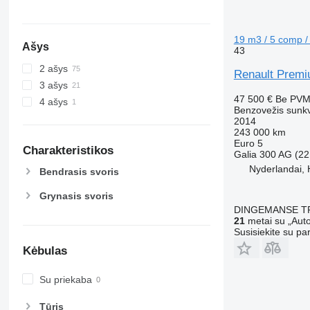
19 m3 / 5 comp /
Ašys
43
2 ašys
Renault Premi
3 ašys
47 500 €
Be PV
4 ašys
Benzovežis sunk
2014
243 000 km
Euro 5
Charakteristikos
Galia
300 AG (22
Nyderlandai,
Bendrasis svoris
Grynasis svoris
DINGEMANSE T
21
metai su „Auto
Susisiekite su pa
Kėbulas
Su priekaba
Tūris