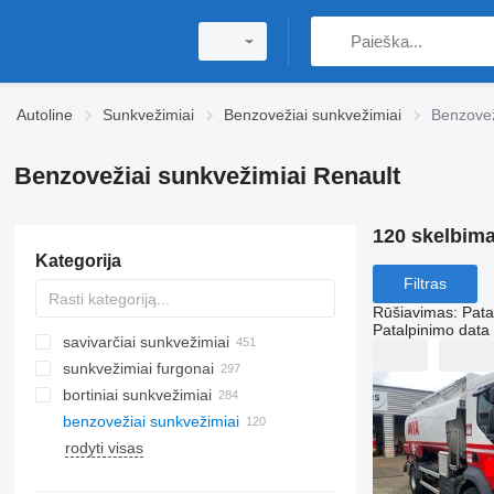
Autoline
Sunkvežimiai
Benzovežiai sunkvežimiai
Benzovež
Benzovežiai sunkvežimiai Renault
120 skelbima
Kategorija
Filtras
Rūšiavimas
:
Pata
Patalpinimo data
savivarčiai sunkvežimiai
sunkvežimiai furgonai
bortiniai sunkvežimiai
benzovežiai sunkvežimiai
rodyti visas