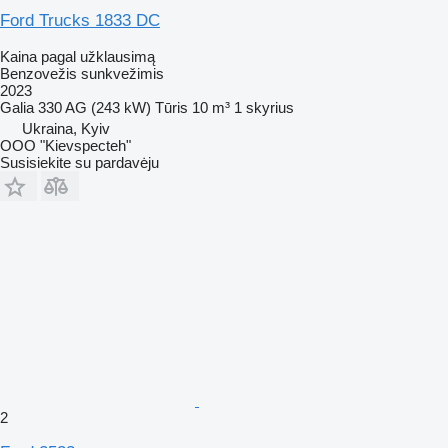
Ford Trucks 1833 DC
Kaina pagal užklausimą
Benzovežis sunkvežimis
2023
Galia
330 AG (243 kW)
Tūris
10 m³
1 skyrius
Ukraina, Kyiv
OOO "Kievspecteh"
Susisiekite su pardavėju
2