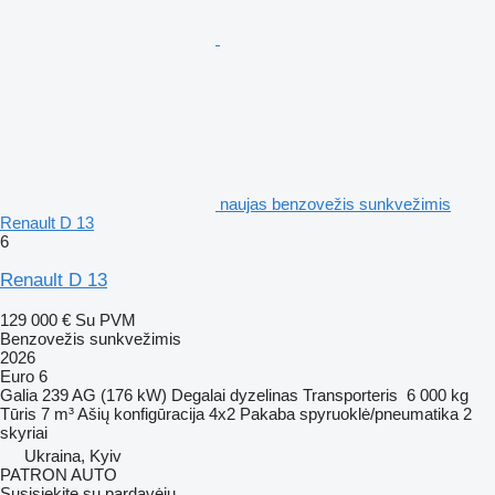
naujas benzovežis sunkvežimis
Renault D 13
6
Renault D 13
129 000 €
Su PVM
Benzovežis sunkvežimis
2026
Euro 6
Galia
239 AG (176 kW)
Degalai
dyzelinas
Transporteris
6 000 kg
Tūris
7 m³
Ašių konfigūracija
4x2
Pakaba
spyruoklė/pneumatika
2
skyriai
Ukraina, Kyiv
PATRON AUTO
Susisiekite su pardavėju