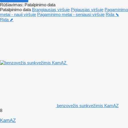
Rūšiavimas
:
Patalpinimo data
Patalpinimo data
Brangiausias viršuje
Pigiausias viršuje
Pagaminimo
metai - nauji viršuje
Pagaminimo metai - seniausi viršuje
Rida ⬊
Rida ⬈
benzovežis sunkvežimis KamAZ
8
KamAZ