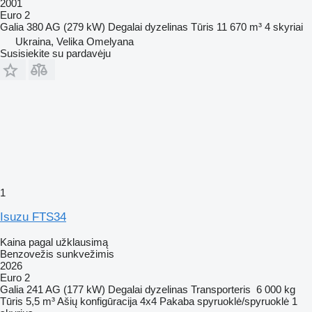
2001
Euro 2
Galia
380 AG (279 kW)
Degalai
dyzelinas
Tūris
11 670 m³
4 skyriai
Ukraina, Velika Omelyana
Susisiekite su pardavėju
1
Isuzu FTS34
Kaina pagal užklausimą
Benzovežis sunkvežimis
2026
Euro 2
Galia
241 AG (177 kW)
Degalai
dyzelinas
Transporteris
6 000 kg
Tūris
5,5 m³
Ašių konfigūracija
4x4
Pakaba
spyruoklė/spyruoklė
1