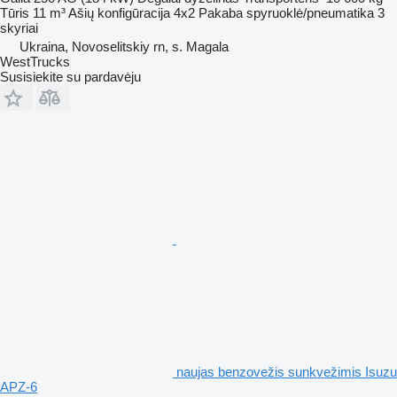
Tūris
11 m³
Ašių konfigūracija
4x2
Pakaba
spyruoklė/pneumatika
3
skyriai
Ukraina, Novoselitskiy rn, s. Magala
WestTrucks
Susisiekite su pardavėju
naujas benzovežis sunkvežimis Isuzu
APZ-6