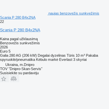
naujas benzovežis sunkvežimis
Scania P 280 B4x2NA
22
Scania P 280 B4x2NA
Kaina pagal užklausimą
Benzovežis sunkvežimis
2026
Euro 5
Galia
280 AG (206 kW)
Degalai
dyzelinas
Tūris
10 m³
Pakaba
spyruoklė/pneumatika
Kėbulo markė
Everlast
3 skyriai
Ukraina, m.Dnipro
TOV "Dnipro-Skan-Servis"
Susisiekite su pardavėju