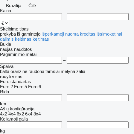
Brazilija
Čilė
Kaina
–
Skelbimo tipas
prekyba
iš gamintojo
išperkamoji nuoma
kreditas
išsimokėtinai
dalimis
keitimas
keitimas
Būklė
naujas
naudotos
Pagaminimo metai
–
Spalva
balta
oranžinė
raudona
tamsiai mėlyna
žalia
rodyti visas
Euro standartas
Euro 2
Euro 5
Euro 6
Rida
–
km
Ašių konfigūracija
4x2
4x4
6x2
6x4
8x4
Keliamoji galia
–
kg