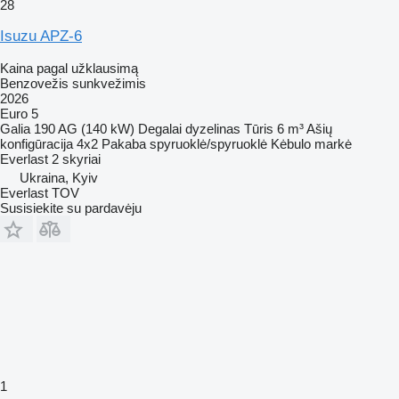
28
Isuzu APZ-6
Kaina pagal užklausimą
Benzovežis sunkvežimis
2026
Euro 5
Galia
190 AG (140 kW)
Degalai
dyzelinas
Tūris
6 m³
Ašių
konfigūracija
4x2
Pakaba
spyruoklė/spyruoklė
Kėbulo markė
Everlast
2 skyriai
Ukraina, Kyiv
Everlast TOV
Susisiekite su pardavėju
1