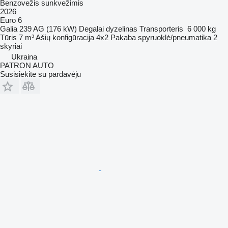
Benzovežis sunkvežimis
2026
Euro 6
Galia
239 AG (176 kW)
Degalai
dyzelinas
Transporteris
6 000 kg
Tūris
7 m³
Ašių konfigūracija
4x2
Pakaba
spyruoklė/pneumatika
2
skyriai
Ukraina
PATRON AUTO
Susisiekite su pardavėju