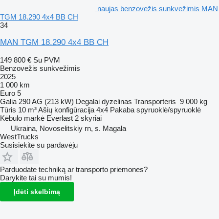
naujas benzovežis sunkvežimis MAN
TGM 18.290 4x4 BB CH
34
MAN TGM 18.290 4x4 BB CH
149 800 €
Su PVM
Benzovežis sunkvežimis
2025
1 000 km
Euro 5
Galia
290 AG (213 kW)
Degalai
dyzelinas
Transporteris
9 000 kg
Tūris
10 m³
Ašių konfigūracija
4x4
Pakaba
spyruoklė/spyruoklė
Kėbulo markė
Everlast
2 skyriai
Ukraina, Novoselitskiy rn, s. Magala
WestTrucks
Susisiekite su pardavėju
Parduodate techniką ar transporto priemones?
Darykite tai su mumis!
Įdėti skelbimą