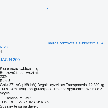
naujas benzovežis sunkvežimis JAC
N 200
4
JAC N 200
Kaina pagal užklausimą
Benzovežis sunkvežimis
2024
Euro 5
Galia
271 AG (199 kW)
Degalai
dyzelinas
Transporteris
12 980 kg
Tūris
10 m³
Ašių konfigūracija
4x2
Pakaba
spyruoklė/spyruoklė
2
skyriai
Ukraina, m.Kyiv
TOV "BUDShLYaHMASh KIYiV"
Susisiekite su pardavėju