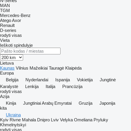
N-Series
MAN
TGM
Mercedes-Benz
Atego
Axor
Renault
D-series
rodyti visas
Vieta
Ieškoti spindulyje
Lietuva
Kaunas
Vilnius
Mažeikiai
Tauragė
Klaipėda
Europa
Belgija
Nyderlandai
Ispanija
Vokietija
Jungtinė
Karalystė
Lenkija
Italija
Prancūzija
rodyti visas
Azija
Kinija
Jungtiniai Arabų Emyratai
Gruzija
Japonija
kita
Ukraina
Kyiv
Rivne
Mahala
Dnipro
Lviv
Velyka Omeliana
Pryluky
Khmelnytskyi
rodyti visas