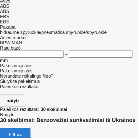
Ašys
ABS
ABS
EBS
EBS
Pakaba
hidraulinė
spyruoklė/pneumatika
spyruoklė/spyruoklė
Ašies markė
BPW
MAN
Ratų bazė
–
mm
Pakeliamoji ašis
Pakeliamoji ašis
Nerandate reikalingo filtro?
Siūlykite pakeitimus
Paieškos rezultatai:
-
rodyti
Paieškos rezultatai:
30 skelbimai
Rodyti
30 skelbimai:
Benzovežiai sunkvežimiai iš Ukrainos
Filtras