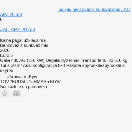
naujas benzovežis sunkvežimis JAC
APZ 20 m3
6
JAC APZ 20 m3
Kaina pagal užklausimą
Benzovežis sunkvežimis
2026
Euro 5
Galia
430 AG (316 kW)
Degalai
dyzelinas
Transporteris
29 610 kg
Tūris
20 m³
Ašių konfigūracija
8x4
Pakaba
spyruoklė/spyruoklė
2
skyriai
Ukraina, m.Kyiv
TOV "BUDShLYaHMASh KIYiV"
Susisiekite su pardavėju