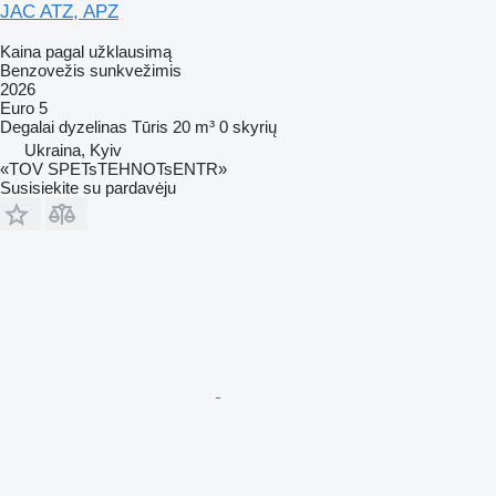
JAC ATZ, APZ
Kaina pagal užklausimą
Benzovežis sunkvežimis
2026
Euro 5
Degalai
dyzelinas
Tūris
20 m³
0 skyrių
Ukraina, Kyiv
«TOV SPETsTEHNOTsENTR»
Susisiekite su pardavėju