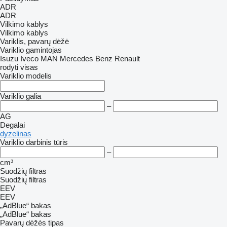
ADR
ADR
Vilkimo kablys
Vilkimo kablys
Variklis, pavarų dėžė
Variklio gamintojas
Isuzu
Iveco
MAN
Mercedes Benz
Renault
rodyti visas
Variklio modelis
Variklio galia
–
AG
Degalai
dyzelinas
Variklio darbinis tūris
–
cm³
Suodžių filtras
Suodžių filtras
EEV
EEV
„AdBlue“ bakas
„AdBlue“ bakas
Pavarų dėžės tipas