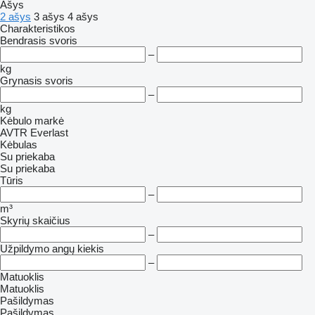
Ašys
2 ašys
3 ašys
4 ašys
Charakteristikos
Bendrasis svoris
–
kg
Grynasis svoris
–
kg
Kėbulo markė
AVTR
Everlast
Kėbulas
Su priekaba
Su priekaba
Tūris
–
m³
Skyrių skaičius
–
Užpildymo angų kiekis
–
Matuoklis
Matuoklis
Pašildymas
Pašildymas