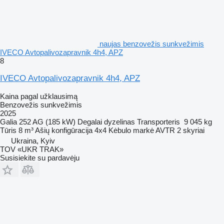
naujas benzovežis sunkvežimis
IVECO Avtopalivozapravnik 4h4, APZ
8
IVECO Avtopalivozapravnik 4h4, APZ
Kaina pagal užklausimą
Benzovežis sunkvežimis
2025
Galia
252 AG (185 kW)
Degalai
dyzelinas
Transporteris
9 045 kg
Tūris
8 m³
Ašių konfigūracija
4x4
Kėbulo markė
AVTR
2 skyriai
Ukraina, Kyiv
TOV «UKR TRAK»
Susisiekite su pardavėju