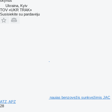
skyrius
Ukraina, Kyiv
TOV «UKR TRAK»
Susisiekite su pardavėju
naujas benzovežis sunkvežimis JAC
ATZ, APZ
28