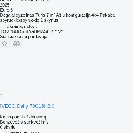
2025
Euro 6
Degalai
dyzelinas
Tūris
7 m³
Ašių konfigūracija
4x4
Pakaba
spyruoklė/spyruoklė
1 skyrius
Ukraina, m.Kyiv
TOV "BUDShLYaHMASh KIYiV"
Susisiekite su pardavėju
1
IVECO Daily 70C16H3.0
Kaina pagal užklausimą
Benzovežis sunkvežimis
0 skyrių