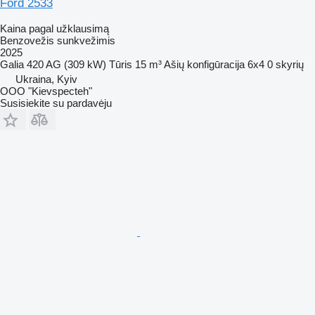
Ford 2533
Kaina pagal užklausimą
Benzovežis sunkvežimis
2025
Galia
420 AG (309 kW)
Tūris
15 m³
Ašių konfigūracija
6x4
0 skyrių
Ukraina, Kyiv
OOO "Kievspecteh"
Susisiekite su pardavėju