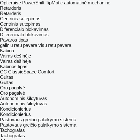
Opticruise
PowerShift
TipMatic
automatinė
mechaninė
Retarderis
Retarderis
Centrinis sutepimas
Centrinis sutepimas
Diferencialo blokavimas
Diferencialo blokavimas
Pavaros tipas
galinių ratų pavara
visų ratų pavara
Kabina
Vairas dešinėje
Vairas dešinėje
Kabinos tipas
CC
ClassicSpace
Comfort
Gultas
Gultas
Oro pagalvė
Oro pagalvė
Autonominis šildytuvas
Autonominis šildytuvas
Kondicionierius
Kondicionierius
Pastovaus greičio palaikymo sistema
Pastovaus greičio palaikymo sistema
Tachografas
Tachografas