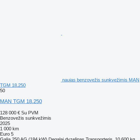
naujas benzovežis sunkvežimis MAN
TGM 18.250
50
MAN TGM 18.250
128 000 €
Su PVM
Benzovežis sunkvežimis
2025
1 000 km
Euro 5
Galia
250 AG (184 kW)
Degalai
dyzelinas
Transporteris
10 600 kg