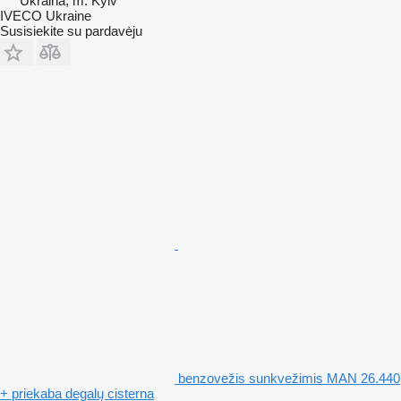
Ukraina, m. Kyiv
IVECO Ukraine
Susisiekite su pardavėju
benzovežis sunkvežimis MAN 26.440
+ priekaba degalų cisterna