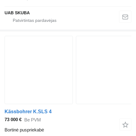
UAB SKUBA
Kässbohrer K.SLS 4
73 000 €
Be PVM
Bortinė puspriekabė