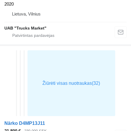
2020
Lietuva, Vilnius
UAB "Trucks Market"
Närko D4MP13J11
21 800 €