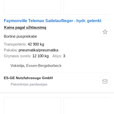
Faymonville Telemax Sattelauflieger - hydr. gelenkt
Kaina pagal užklausimą
Bortinė puspriekabė
Transporteris
42 900 kg
Pakaba
pneumatika/pneumatika
Grynasis svoris
12 100 kg
Ašys
3
Vokietija, Essen-Bergeborbeck
ES-GE Nutzfahrzeuge GmbH