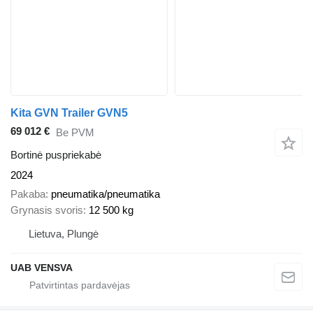
Kita GVN Trailer GVN5
69 012 €
Be PVM
Bortinė puspriekabė
2024
Pakaba
pneumatika/pneumatika
Grynasis svoris
12 500 kg
Lietuva, Plungė
UAB VENSVA