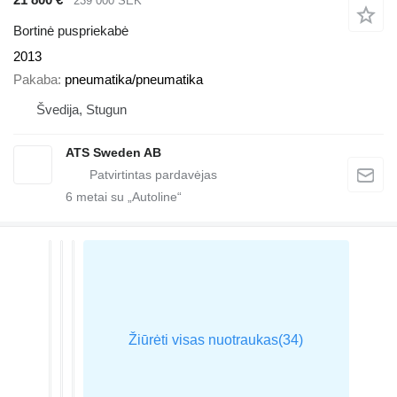
239 000 SEK
Bortinė puspriekabė
2013
Pakaba
pneumatika/pneumatika
Švedija, Stugun
ATS Sweden AB
6
metai su „Autoline“