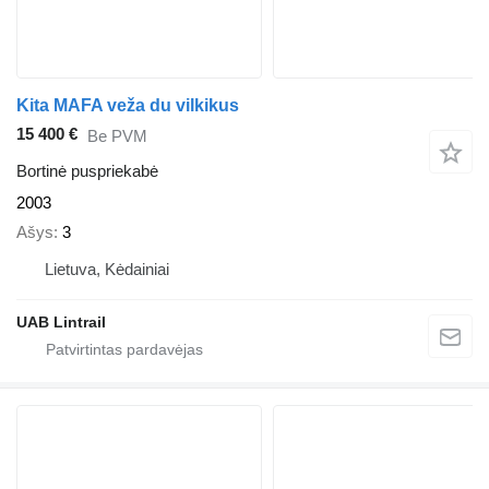
Kita MAFA veža du vilkikus
15 400 €
Be PVM
Bortinė puspriekabė
2003
Ašys
3
Lietuva, Kėdainiai
UAB Lintrail