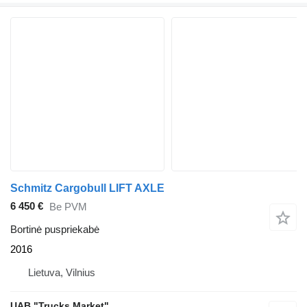
Schmitz Cargobull LIFT AXLE
6 450 €
Be PVM
Bortinė puspriekabė
2016
Lietuva, Vilnius
UAB "Trucks Market"