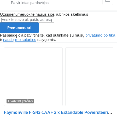
Užsiprenumeruokite naujus šios rubrikos skelbimus
Prenumeruoti
Paspaudę čia patvirtinsite, kad sutinkate su mūsų
privatumo politika
ir
naudojimo sutarties
sąlygomis.
VAIZDO ĮRAŠAS
Faymonville F-S43-1AAF 2 x Extandable Powersteering 12 tons Axles!