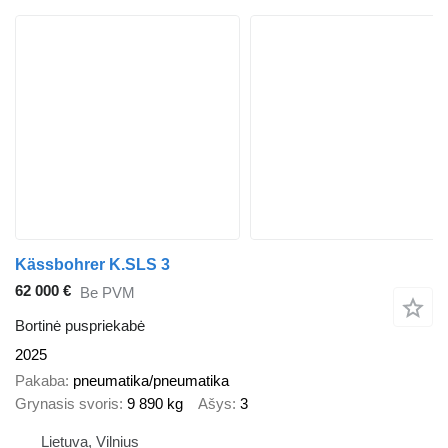
Kässbohrer K.SLS 3
62 000 €
Be PVM
Bortinė puspriekabė
2025
Pakaba
pneumatika/pneumatika
Grynasis svoris
9 890 kg
Ašys
3
Lietuva, Vilnius