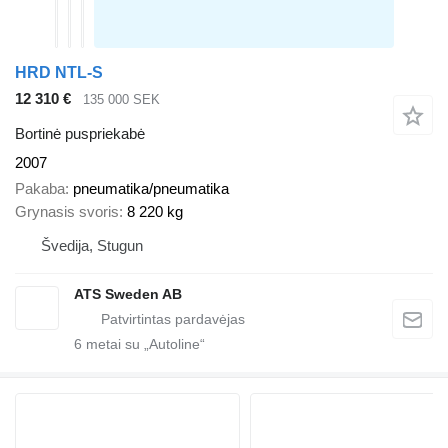
HRD NTL-S
12 310 €
135 000 SEK
Bortinė puspriekabė
2007
Pakaba
pneumatika/pneumatika
Grynasis svoris
8 220 kg
Švedija, Stugun
ATS Sweden AB
6
metai su „Autoline“