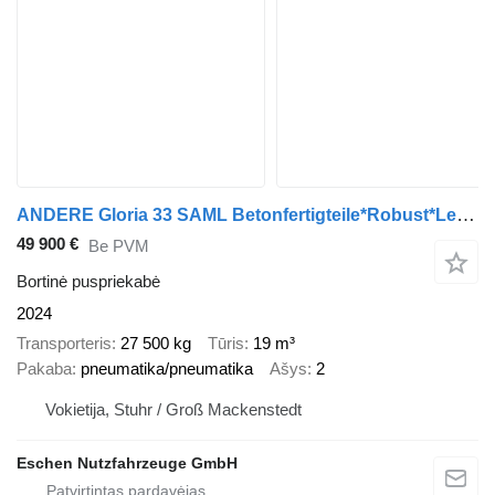
ANDERE Gloria 33 SAML Betonfertigteile*Robust*Lenkachse
49 900 €
Be PVM
Bortinė puspriekabė
2024
Transporteris
27 500 kg
Tūris
19 m³
Pakaba
pneumatika/pneumatika
Ašys
2
Vokietija, Stuhr / Groß Mackenstedt
Eschen Nutzfahrzeuge GmbH