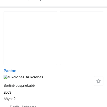
Pacton
Aukcionas
Bortinė puspriekabė
2003
Ašys
2
Danija, Aabenraa