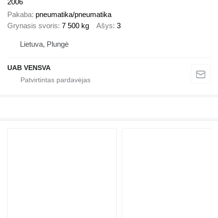
2006
Pakaba
pneumatika/pneumatika
Grynasis svoris
7 500 kg
Ašys
3
Lietuva, Plungė
UAB VENSVA