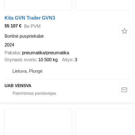
Kita GVN Trailer GVN3
55 107 €
Be PVM
Bortinė puspriekabė
2024
Pakaba
pneumatika/pneumatika
Grynasis svoris
10 500 kg
Ašys
3
Lietuva, Plungė
UAB VENSVA