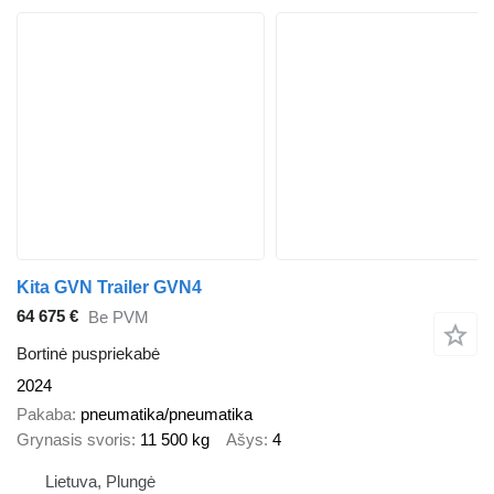
Kita GVN Trailer GVN4
64 675 €
Be PVM
Bortinė puspriekabė
2024
Pakaba
pneumatika/pneumatika
Grynasis svoris
11 500 kg
Ašys
4
Lietuva, Plungė