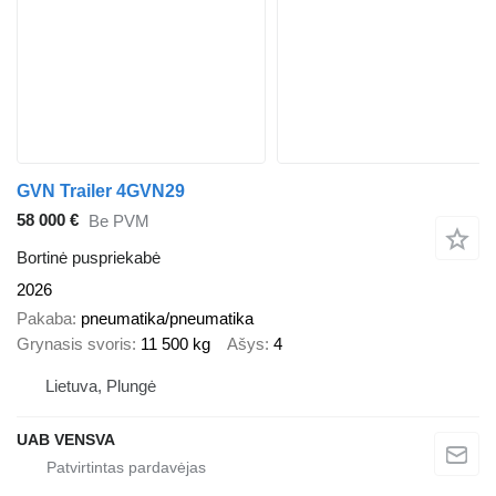
GVN Trailer 4GVN29
58 000 €
Be PVM
Bortinė puspriekabė
2026
Pakaba
pneumatika/pneumatika
Grynasis svoris
11 500 kg
Ašys
4
Lietuva, Plungė
UAB VENSVA