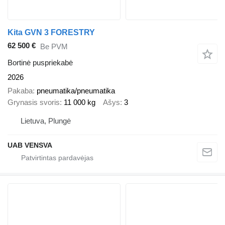
Kita GVN 3 FORESTRY
62 500 €
Be PVM
Bortinė puspriekabė
2026
Pakaba
pneumatika/pneumatika
Grynasis svoris
11 000 kg
Ašys
3
Lietuva, Plungė
UAB VENSVA