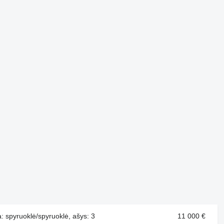
a: spyruoklė/spyruoklė, ašys: 3
11 000 €