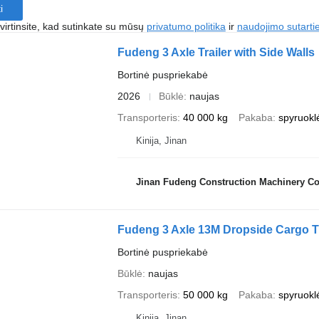
i
irtinsite, kad sutinkate su mūsų
privatumo politika
ir
naudojimo sutarti
Fudeng 3 Axle Trailer with Side Walls
Bortinė puspriekabė
2026
Būklė
naujas
Transporteris
40 000 kg
Pakaba
spyruokl
Kinija, Jinan
Jinan Fudeng Construction Machinery Co.
Fudeng 3 Axle 13M Dropside Cargo Tr
Bortinė puspriekabė
Būklė
naujas
Transporteris
50 000 kg
Pakaba
spyruokl
Kinija, Jinan