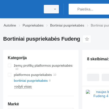
Autoline
Puspriekabės
Bortiniai puspriekabės
Bortiniai p
Bortiniai puspriekabės Fudeng
Kategorija
8 skelbimai
žemų profilių platformos puspriekabės
platformos puspriekabės
bortiniai puspriekabės
rodyti visas
Markė