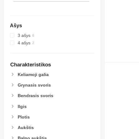
Ašys
3 ašys
4 ašys
Charakteristikos
Keliamoji galia
Grynasis svoris
Bendrasis svoris
Ilgis
Plotis
Aukštis
Balno aukštis