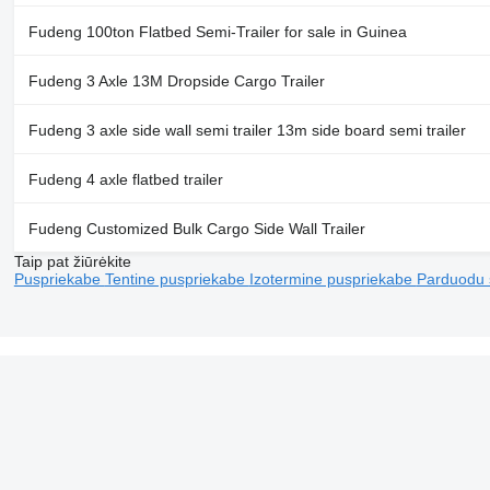
Fudeng 100ton Flatbed Semi-Trailer for sale in Guinea
Fudeng 3 Axle 13M Dropside Cargo Trailer
Fudeng 3 axle side wall semi trailer 13m side board semi trailer
Fudeng 4 axle flatbed trailer
Fudeng Customized Bulk Cargo Side Wall Trailer
Taip pat žiūrėkite
Puspriekabe
Tentine puspriekabe
Izotermine puspriekabe
Parduodu 
Įmonė
Informacija
Apie mus
Tiekimo sąlygos
Žinynas
Privatumo politika