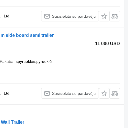
, Ltd.
Susisiekite su pardavėju
3m side board semi trailer
11 000 USD
Pakaba
spyruoklė/spyruoklė
, Ltd.
Susisiekite su pardavėju
all Trailer