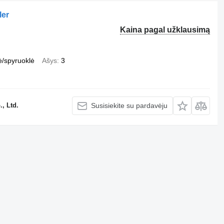
ler
Kaina pagal užklausimą
ė/spyruoklė
Ašys
3
, Ltd.
Susisiekite su pardavėju