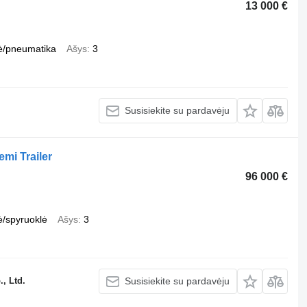
13 000 €
ė/pneumatika
Ašys
3
Susisiekite su pardavėju
mi Trailer
96 000 €
ė/spyruoklė
Ašys
3
, Ltd.
Susisiekite su pardavėju