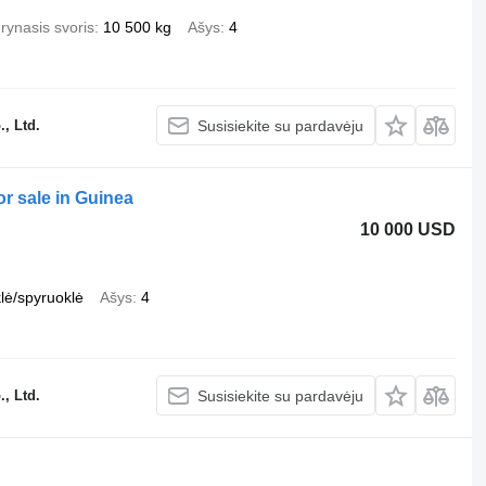
rynasis svoris
10 500 kg
Ašys
4
, Ltd.
Susisiekite su pardavėju
or sale in Guinea
10 000 USD
lė/spyruoklė
Ašys
4
, Ltd.
Susisiekite su pardavėju