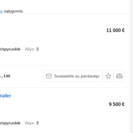
es
sąlygomis.
11 000 €
ė/spyruoklė
Ašys
3
, Ltd.
Susisiekite su pardavėju
ailer
9 500 €
ė/spyruoklė
Ašys
3