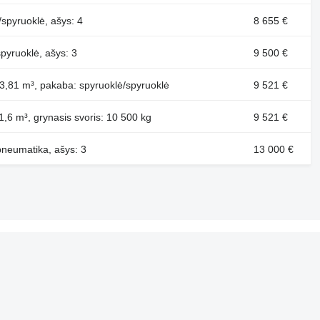
/spyruoklė, ašys: 4
8 655 €
spyruoklė, ašys: 3
9 500 €
 23,81 m³, pakaba: spyruoklė/spyruoklė
9 521 €
11,6 m³, grynasis svoris: 10 500 kg
9 521 €
pneumatika, ašys: 3
13 000 €
Mūsų projektai
Autoline™
Machineryline™