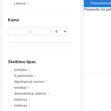
Prenumeruot
Lietuva
Paspaudę čia patv
Kaina
–
Skelbimo tipas
prekyba
iš gamintojo
išperkamoji nuoma
kreditas
išsimokėtinai dalimis
keitimas
keitimas