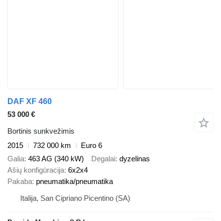
DAF XF 460
53 000 €
Bortinis sunkvežimis
2015
732 000 km
Euro 6
Galia
463 AG (340 kW)
Degalai
dyzelinas
Ašių konfigūracija
6x2x4
Pakaba
pneumatika/pneumatika
Italija, San Cipriano Picentino (SA)