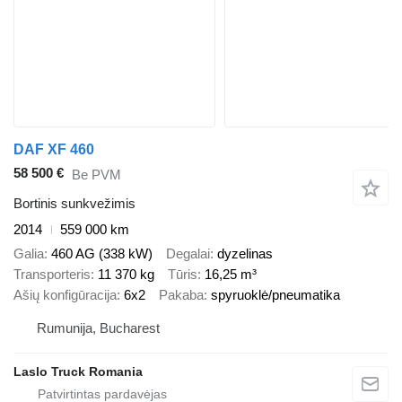
DAF XF 460
58 500 €
Be PVM
Bortinis sunkvežimis
2014
559 000 km
Galia
460 AG (338 kW)
Degalai
dyzelinas
Transporteris
11 370 kg
Tūris
16,25 m³
Ašių konfigūracija
6x2
Pakaba
spyruoklė/pneumatika
Rumunija, Bucharest
Laslo Truck Romania