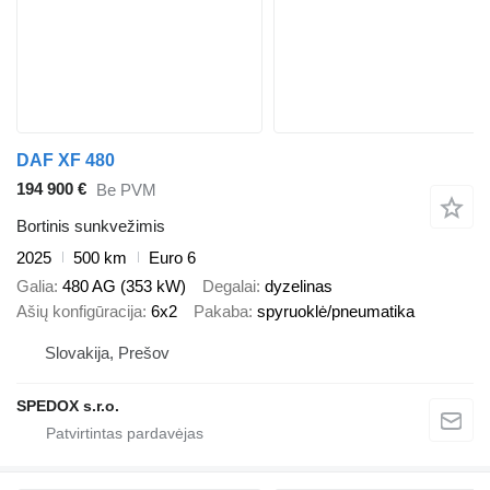
DAF XF 480
194 900 €
Be PVM
Bortinis sunkvežimis
2025
500 km
Euro 6
Galia
480 AG (353 kW)
Degalai
dyzelinas
Ašių konfigūracija
6x2
Pakaba
spyruoklė/pneumatika
Slovakija, Prešov
SPEDOX s.r.o.