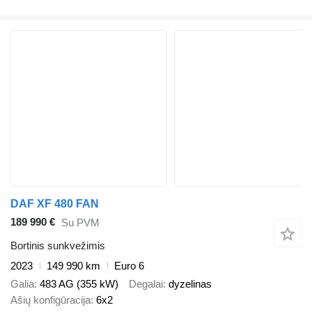
DAF XF 480 FAN
189 990 €
Su PVM
Bortinis sunkvežimis
2023
149 990 km
Euro 6
Galia
483 AG (355 kW)
Degalai
dyzelinas
Ašių konfigūracija
6x2