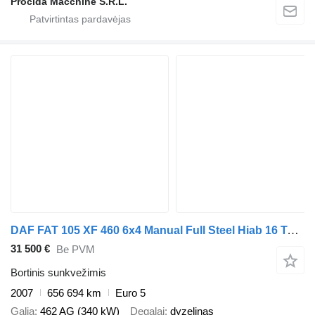
Procida Macchine S.R.L.
DAF FAT 105 XF 460 6x4 Manual Full Steel Hiab 16 Tonmeter laadkraan
31 500 €
Be PVM
Bortinis sunkvežimis
2007
656 694 km
Euro 5
Galia
462 AG (340 kW)
Degalai
dyzelinas