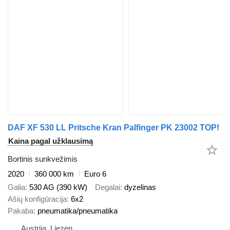
DAF XF 530 LL Pritsche Kran Palfinger PK 23002 TOP!
Kaina pagal užklausimą
Bortinis sunkvežimis
2020
360 000 km
Euro 6
Galia
530 AG (390 kW)
Degalai
dyzelinas
Ašių konfigūracija
6x2
Pakaba
pneumatika/pneumatika
Austrija, Liezen