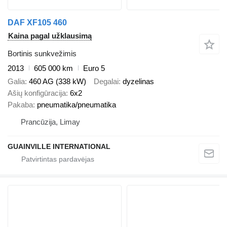
DAF XF105 460
Kaina pagal užklausimą
Bortinis sunkvežimis
2013
605 000 km
Euro 5
Galia
460 AG (338 kW)
Degalai
dyzelinas
Ašių konfigūracija
6x2
Pakaba
pneumatika/pneumatika
Prancūzija, Limay
GUAINVILLE INTERNATIONAL