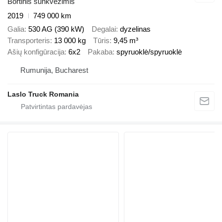
Bortinis sunkvežimis
2019
749 000 km
Galia
530 AG (390 kW)
Degalai
dyzelinas
Transporteris
13 000 kg
Tūris
9,45 m³
Ašių konfigūracija
6x2
Pakaba
spyruoklė/spyruoklė
Rumunija, Bucharest
Laslo Truck Romania