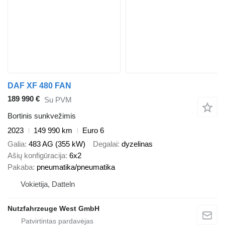
DAF XF 480 FAN
189 990 €
Su PVM
Bortinis sunkvežimis
2023
149 990 km
Euro 6
Galia
483 AG (355 kW)
Degalai
dyzelinas
Ašių konfigūracija
6x2
Pakaba
pneumatika/pneumatika
Vokietija, Datteln
Nutzfahrzeuge West GmbH