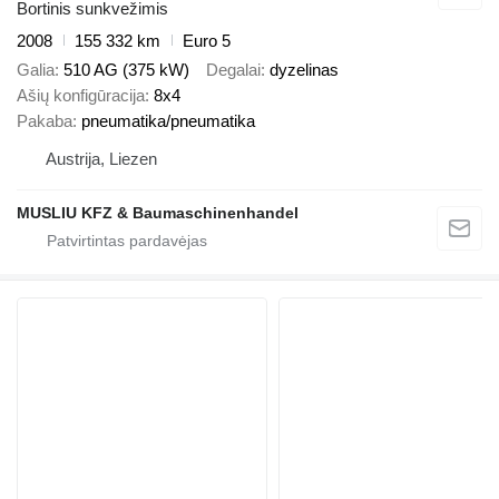
Bortinis sunkvežimis
2008
155 332 km
Euro 5
Galia
510 AG (375 kW)
Degalai
dyzelinas
Ašių konfigūracija
8x4
Pakaba
pneumatika/pneumatika
Austrija, Liezen
MUSLIU KFZ & Baumaschinenhandel