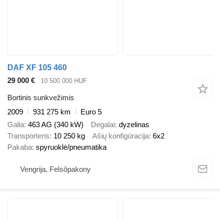
DAF XF 105 460
29 000 €
10 500 000 HUF
Bortinis sunkvežimis
2009
931 275 km
Euro 5
Galia
463 AG (340 kW)
Degalai
dyzelinas
Transporteris
10 250 kg
Ašių konfigūracija
6x2
Pakaba
spyruoklė/pneumatika
Vengrija, Felsőpakony