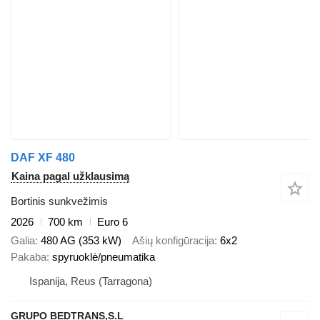
DAF XF 480
Kaina pagal užklausimą
Bortinis sunkvežimis
2026
700 km
Euro 6
Galia
480 AG (353 kW)
Ašių konfigūracija
6x2
Pakaba
spyruoklė/pneumatika
Ispanija, Reus (Tarragona)
GRUPO BEDTRANS,S.L