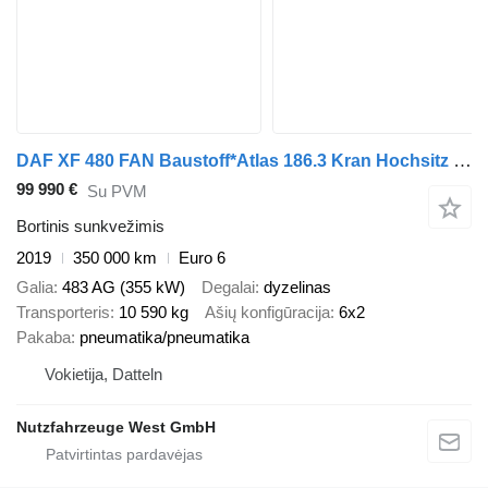
DAF XF 480 FAN Baustoff*Atlas 186.3 Kran Hochsitz 7m
99 990 €
Su PVM
Bortinis sunkvežimis
2019
350 000 km
Euro 6
Galia
483 AG (355 kW)
Degalai
dyzelinas
Transporteris
10 590 kg
Ašių konfigūracija
6x2
Pakaba
pneumatika/pneumatika
Vokietija, Datteln
Nutzfahrzeuge West GmbH