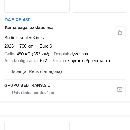
DAF XF 480
Kaina pagal užklausimą
Bortinis sunkvežimis
2026
700 km
Euro 6
Galia
480 AG (353 kW)
Degalai
dyzelinas
Ašių konfigūracija
6x2
Pakaba
spyruoklė/pneumatika
Ispanija, Reus (Tarragona)
GRUPO BEDTRANS,S.L