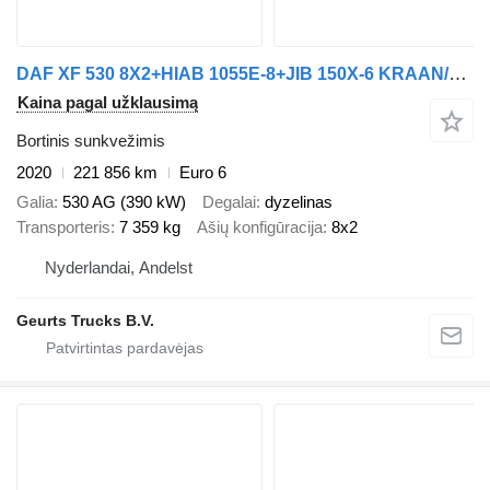
DAF XF 530 8X2+HIAB 1055E-8+JIB 150X-6 KRAAN/KRAN/CRANE.GRUA
Kaina pagal užklausimą
Bortinis sunkvežimis
2020
221 856 km
Euro 6
Galia
530 AG (390 kW)
Degalai
dyzelinas
Transporteris
7 359 kg
Ašių konfigūracija
8x2
Nyderlandai, Andelst
Geurts Trucks B.V.