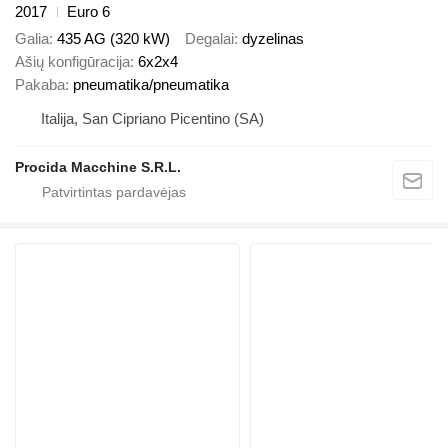
2017
Euro 6
Galia
435 AG (320 kW)
Degalai
dyzelinas
Ašių konfigūracija
6x2x4
Pakaba
pneumatika/pneumatika
Italija, San Cipriano Picentino (SA)
Procida Macchine S.R.L.