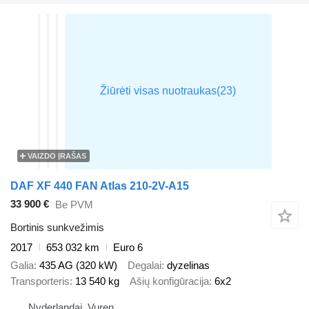
VAIZDO ĮRAŠAS
DAF XF 440 FAN Atlas 210-2V-A15
33 900 €
Be PVM
Bortinis sunkvežimis
2017
653 032 km
Euro 6
Galia
435 AG (320 kW)
Degalai
dyzelinas
Transporteris
13 540 kg
Ašių konfigūracija
6x2
Nyderlandai, Vuren