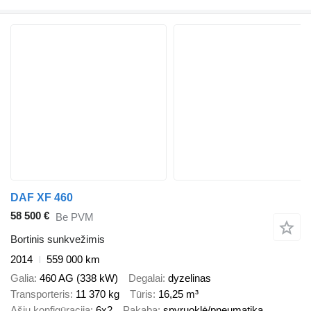
DAF XF 460
58 500 €
Be PVM
Bortinis sunkvežimis
2014
559 000 km
Galia
460 AG (338 kW)
Degalai
dyzelinas
Transporteris
11 370 kg
Tūris
16,25 m³
Ašių konfigūracija
6x2
Pakaba
spyruoklė/pneumatika