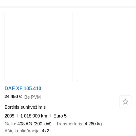
DAF XF 105.410
24 450 €
Be PVM
Bortinis sunkvežimis
2009
1 018 000 km
Euro 5
Galia
408 AG (300 kW)
Transporteris
4 260 kg
Ašių konfigūracija
4x2