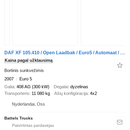
DAF XF 105.410 / Open Laadbak / Euro5 / Automaat / NL Truck !!
Kaina pagal užklausimą
Bortinis sunkvežimis
2007
Euro 5
Galia
408 AG (300 kW)
Degalai
dyzelinas
Transporteris
11 080 kg
Ašių konfigūracija
4x2
Nyderlandai, Oss
Battels Trucks