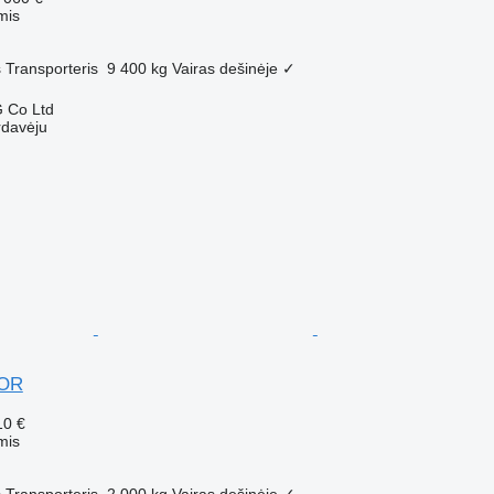
mis
s
Transporteris
9 400 kg
Vairas dešinėje
✓
 Co Ltd
rdavėju
DOR
10 €
mis
s
Transporteris
2 000 kg
Vairas dešinėje
✓