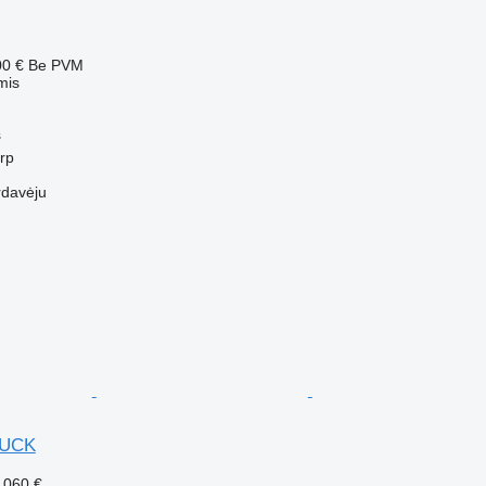
00 €
Be PVM
mis
s
erp
rdavėju
RUCK
 060 €