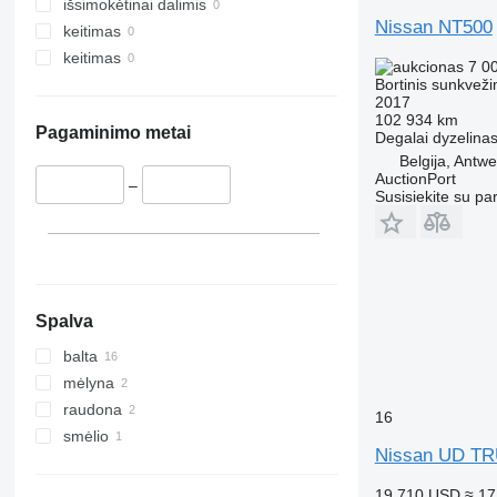
išsimokėtinai dalimis
Nissan NT500
keitimas
keitimas
7 0
Bortinis sunkveži
2017
102 934 km
Pagaminimo metai
Degalai
dyzelina
Belgija, Antw
AuctionPort
–
Susisiekite su pa
Spalva
balta
mėlyna
raudona
16
smėlio
Nissan UD T
19 710 USD
≈ 17