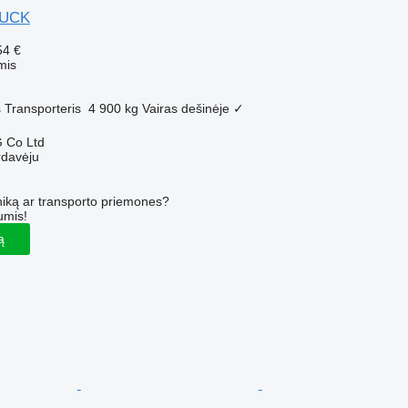
RUCK
54 €
mis
s
Transporteris
4 900 kg
Vairas dešinėje
✓
 Co Ltd
rdavėju
iką ar transporto priemones?
umis!
ą