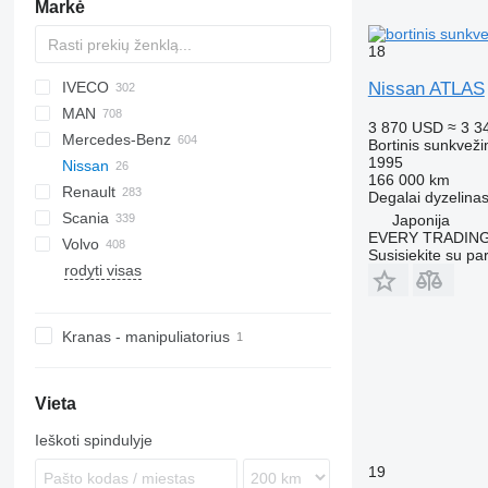
Markė
18
Nissan ATLAS
IVECO
BM
A series
Jumper
AS
Maximus
Hijet
Ram
EP
SLT
Ducato
Cargo
Auman
52
3502
X series
500
A-series
EX-series
MAN
HD
D series
CF
Transit
BJ
3307
700
ZZ
HD-series
Daily
1600
ELF
HFC
Conquer
5320
110 series
3 870 USD
≈ 3 3
Mercedes-Benz
LF
Ranger
EuroCargo
4300
Forward
N-Series
A-series
5337
Bortinis sunkveži
1995
Nissan
XB
EuroStar
7600
NPR
F8
630305
Actros
Canter
Canter
166 000 km
Renault
XD
Eurotech
NQR
F90
Antos
Atlas
Movano
PK
Boxer
Degalai
dyzelina
Scania
XF
Eurotrakker
KAT
Arocs
Atleon
C-series
Japonija
EVERY TRADING
Volvo
YHZ
Magirus
L2000
Atego
Cabstar
D-series
G-series
F3000
371
E-series
12M18
815
Dyna
Constellation
Susisiekite su pa
rodyti visas
Stralis
LE
Axor
NT
D Wide
K-series
H3000
T5G
19S
T-series
Hiace
Crafter
A-series
131
T-Way
NL series
Econic
K-series
L-series
L3000
1491
Hino
Transporter
FE
NT500
Trakker
TGA
LK
Kerax
LB
M3000
ToyoAce
Up
FH
Kranas - manipuliatorius
Turbo Daily
TGE
MB
Magnum
P-series
X3000
FL
X-Way
TGL
SK
Mascott
R-series
FM
TGM
Sprinter
Master
T-series
FMX
Vieta
TGS
Unimog
Maxity
L-series
Ieškoti spindulyje
TGX
Vario
Midliner
N-series
19
Midlum
VM