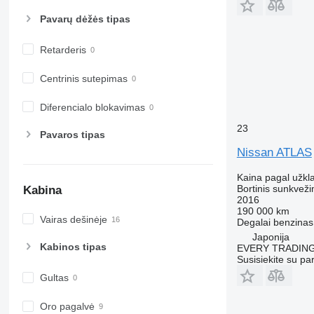
Pavarų dėžės tipas
Retarderis
Centrinis sutepimas
Diferencialo blokavimas
23
Pavaros tipas
Nissan ATLAS
Kaina pagal užkl
Bortinis sunkveži
Kabina
2016
190 000 km
Vairas dešinėje
Degalai
benzinas
Japonija
Kabinos tipas
EVERY TRADING
Susisiekite su pa
Gultas
Oro pagalvė