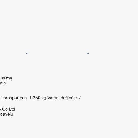
ausimą
mis
Transporteris
1 250 kg
Vairas dešinėje
✓
 Co Ltd
rdavėju