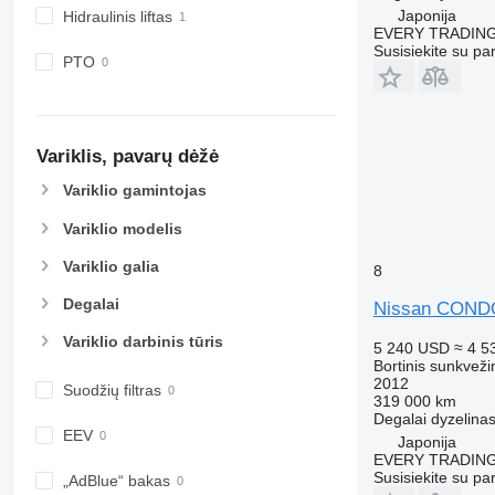
Japonija
Hidraulinis liftas
EVERY TRADING
Susisiekite su pa
PTO
Variklis, pavarų dėžė
Variklio gamintojas
Variklio modelis
Variklio galia
8
Degalai
Nissan CON
Variklio darbinis tūris
5 240 USD
≈ 4 5
Bortinis sunkveži
2012
Suodžių filtras
319 000 km
Degalai
dyzelina
EEV
Japonija
EVERY TRADING
Susisiekite su pa
„AdBlue“ bakas