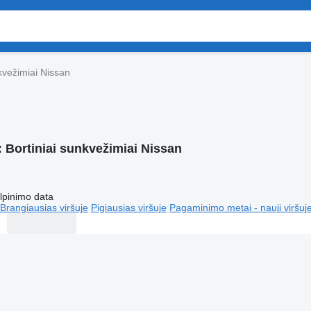
nkvežimiai Nissan
:
Bortiniai sunkvežimiai Nissan
lpinimo data
Brangiausias viršuje
Pigiausias viršuje
Pagaminimo metai - nauji viršuj