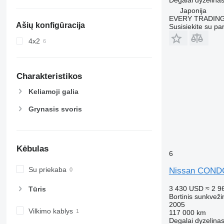
Japonija
EVERY TRADING
Ašių konfigūracija
Susisiekite su pa
4x2
Charakteristikos
Keliamoji galia
Grynasis svoris
Kėbulas
6
Su priekaba
Nissan CON
3 430 USD
≈ 2 9
Tūris
Bortinis sunkveži
2005
Vilkimo kablys
117 000 km
Degalai
dyzelina