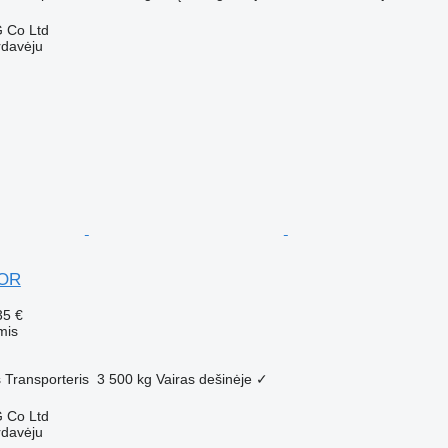
 Co Ltd
rdavėju
DOR
35 €
mis
s
Transporteris
3 500 kg
Vairas dešinėje
✓
 Co Ltd
rdavėju