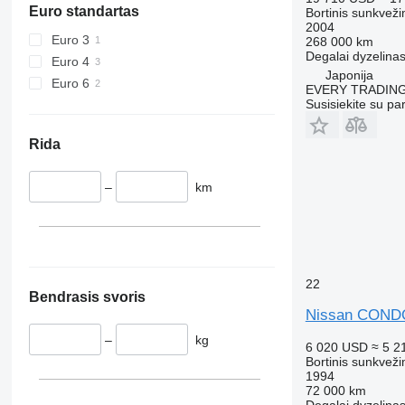
Euro standartas
Bortinis sunkveži
2004
Euro 3
268 000 km
Degalai
dyzelina
Euro 4
Japonija
Euro 6
EVERY TRADING
Susisiekite su pa
Rida
–
km
22
Bendrasis svoris
Nissan CON
–
kg
6 020 USD
≈ 5 2
Bortinis sunkveži
1994
72 000 km
Degalai
dyzelina