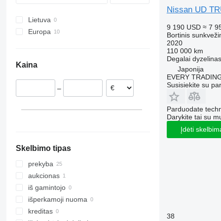
Premium
Nissan UD T
T-series
Lietuva
9 190 USD
≈ 7 9
Europa
Bortinis sunkveži
2020
Ispanija
110 000 km
Čekija
Degalai
dyzelina
Kaina
Italija
Japonija
EVERY TRADING
Belgija
Susisiekite su pa
–
Portugalija
Parduodate techn
Darykite tai su m
Įdėti skelbim
Skelbimo tipas
prekyba
aukcionas
iš gamintojo
išperkamoji nuoma
kreditas
38