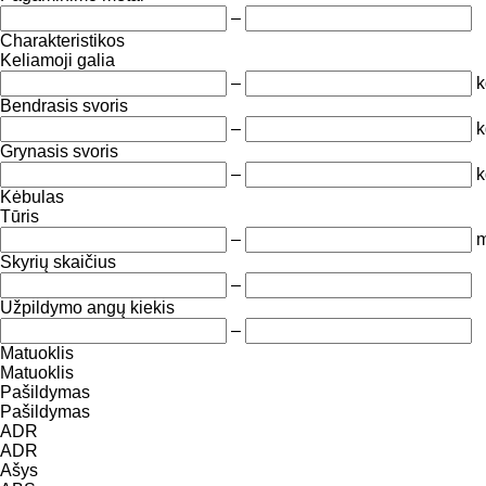
–
Charakteristikos
Keliamoji galia
–
k
Bendrasis svoris
–
k
Grynasis svoris
–
k
Kėbulas
Tūris
–
m
Skyrių skaičius
–
Užpildymo angų kiekis
–
Matuoklis
Matuoklis
Pašildymas
Pašildymas
ADR
ADR
Ašys