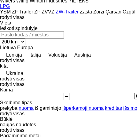
Wikers
Willig
Winton Industries
YILTEKS
LPG
YSM
ZF Trailer
ZF
ZVVZ
ZW-Trailer
Zasta
Zorzi
Çarsan
Özgül
rodyti visas
Vieta
Ieškoti spindulyje
Lietuva
Europa
Lenkija
Italija
Vokietija
Austrija
rodyti visas
kita
Ukraina
rodyti visas
rodyti visas
Kaina
–
Skelbimo tipas
prekyba
nuoma
iš gamintojo
išperkamoji nuoma
kreditas
išsimo
rodyti visas
Būklė
naujas
naudotos
rodyti visas
Pagaminimo metai