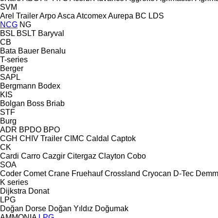
SVM
Arel Trailer
Arpo
Asca
Atcomex
Aurepa
BC LDS
NCG
NG
BSL
BSLT
Baryval
CB
Bata
Bauer
Benalu
T-series
Berger
SAPL
Bergmann
Bodex
KIS
Bolgan
Boss
Briab
STF
Burg
ADR
BPDO
BPO
CGH
CHIV Trailer
CIMC
Caldal
Captok
CK
Cardi
Carro
Cazgir
Citergaz
Clayton
Cobo
SOA
Coder
Comet
Crane Fruehauf
Crossland
Cryocan
D-Tec
Demm
K series
Dijkstra
Donat
LPG
Doğan Dorse
Doğan Yıldız
Doğumak
AMMONIA
LPG