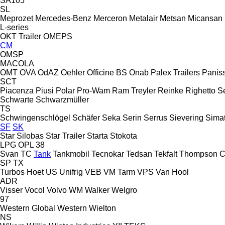
SA105
SL
Meprozet
Mercedes-Benz
Merceron
Metalair
Metsan
Micansan
L-series
OKT Trailer
OMEPS
CM
OMSP
MACOLA
OMT
OVA
OdAZ
Oehler
Officine BS
Onab
Palex Trailers
Panis
SCT
Piacenza
Piusi
Polar
Pro-Wam
Ram Treyler
Reinke
Righetto S
Schwarte
Schwarzmüller
TS
Schwingenschlögel
Schäfer
Seka
Serin
Serrus
Sievering
Sima
SF
SK
Star Silobas
Star Trailer
Starta
Stokota
LPG
OPL 38
Svan
TC
Tank
Tankmobil
Tecnokar
Tedsan
Tekfalt
Thompson C
SP
TX
Turbos Hoet
US
Unifrig
VEB
VM Tarm
VPS
Van Hool
ADR
Visser
Vocol
Volvo
WM
Walker
Welgro
97
Western Global
Western
Wielton
NS