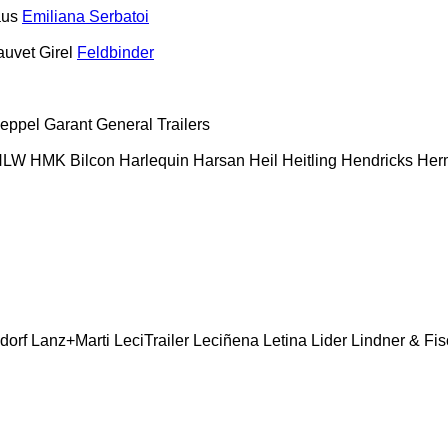
aus
Emiliana Serbatoi
auvet Girel
Feldbinder
eppel
Garant
General Trailers
HLW
HMK Bilcon
Harlequin
Harsan
Heil
Heitling
Hendricks
Her
dorf
Lanz+Marti
LeciTrailer
Leciñena
Letina
Lider
Lindner & Fis