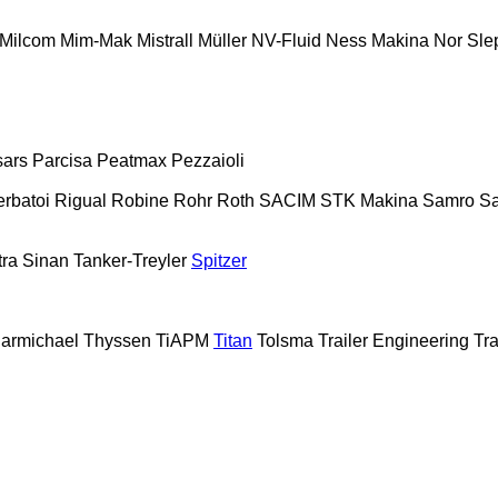
Milcom
Mim-Mak
Mistrall
Müller
NV-Fluid
Ness Makina
Nor Sle
sars
Parcisa
Peatmax
Pezzaioli
erbatoi
Rigual
Robine
Rohr
Roth
SACIM
STK Makina
Samro
Sa
tra
Sinan Tanker-Treyler
Spitzer
armichael
Thyssen
TiAPM
Titan
Tolsma
Trailer Engineering
Tra