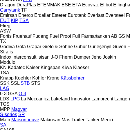
Dragon
DuraPlas
EFEMMAK
ESE
ETA
Ecovrac
Elibol
Ellingh
Carrytank
TF
Emirsan
Enerco
Erdallar
Esterer
Eurotank
Everlast
Eversteel
F
EUT
KIP
TSA
Fliegl
ASW
Fortis
Fruehauf
Fudeng
Fuel Proof
Full
Färmartanken AB
GS M
TX
Godiva
Gofa
Grapar
Greto & Söhne
Guhur
Gürleşenyıl
Güven
Stralis
Indox
Interconsult
Isisan
J-O Fherm Dumper
Jeho
Joskin
Modulo
KN
Kadatec
Kaiser
Kingspan
Kiwa
Klaeser
TSA
Knapp
Koehler
Kohler
Krone
Kässbohrer
SSK
SSL
STB
STS
LAG
0-3
GSA
O-3
LDS
LPG
La Meccanica
Lakeland Innovator
Lambrecht
Langen
TGS
MPP
Magyar
S-series
SR
Main
Maisonneuve
Makinsan
Mas Trailer Tanker
Menci
SA