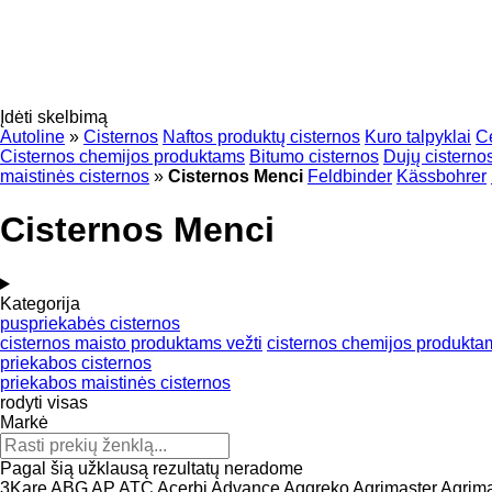
Įdėti skelbimą
Autoline
»
Cisternos
Naftos produktų cisternos
Kuro talpyklai
C
Cisternos chemijos produktams
Bitumo cisternos
Dujų cisterno
maistinės cisternos
»
Cisternos Menci
Feldbinder
Kässbohrer
Cisternos Menci
Kategorija
puspriekabės cisternos
cisternos maisto produktams vežti
cisternos chemijos produkta
priekabos cisternos
priekabos maistinės cisternos
rodyti visas
Markė
Pagal šią užklausą rezultatų neradome
3Kare
ABG
AP
ATC
Acerbi
Advance
Aggreko
Agrimaster
Agrim