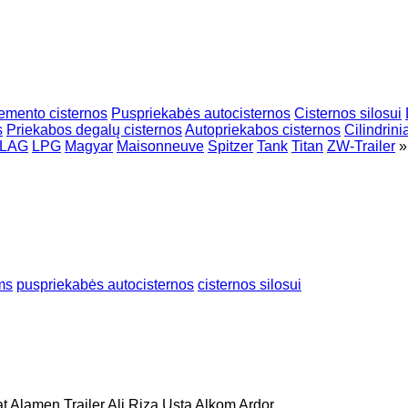
emento cisternos
Puspriekabės autocisternos
Cisternos silosui
s
Priekabos degalų cisternos
Autopriekabos cisternos
Cilindrini
LAG
LPG
Magyar
Maisonneuve
Spitzer
Tank
Titan
ZW-Trailer
»
ms
puspriekabės autocisternos
cisternos silosui
at
Alamen Trailer
Ali Riza Usta
Alkom
Ardor