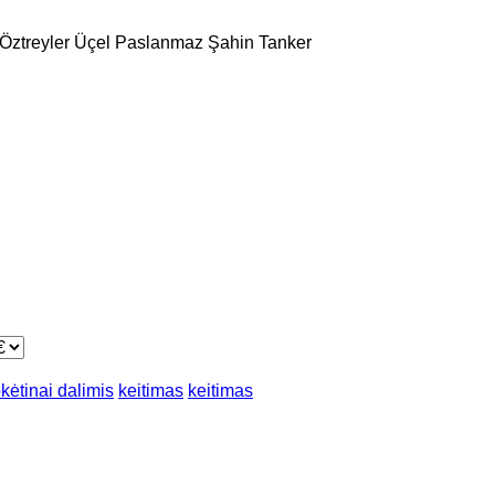
Öztreyler
Üçel Paslanmaz
Şahin Tanker
kėtinai dalimis
keitimas
keitimas