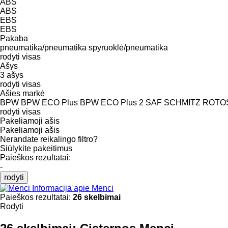
ABS
ABS
EBS
EBS
Pakaba
pneumatika/pneumatika
spyruoklė/pneumatika
rodyti visas
Ašys
3 ašys
rodyti visas
Ašies markė
BPW
BPW ECO Plus
BPW ECO Plus 2
SAF
SCHMITZ ROTO
rodyti visas
Pakeliamoji ašis
Pakeliamoji ašis
Nerandate reikalingo filtro?
Siūlykite pakeitimus
Paieškos rezultatai:
-
rodyti
Informacija apie Menci
Paieškos rezultatai:
26 skelbimai
Rodyti