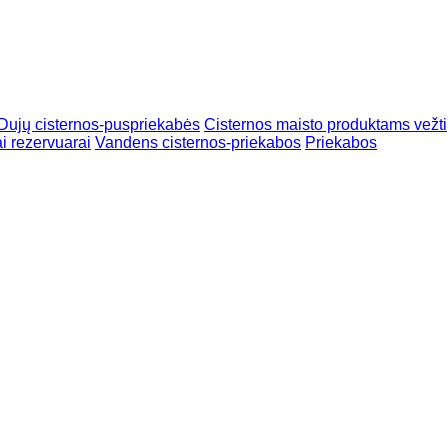
Dujų cisternos-puspriekabės
Cisternos maisto produktams vežti
ai rezervuarai
Vandens cisternos-priekabos
Priekabos