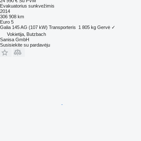
24 990 €
Su PVM
Evakuatorius sunkvežimis
2014
306 908 km
Euro 5
Galia
145 AG (107 kW)
Transporteris
1 805 kg
Gervė
✓
Vokietija, Butzbach
Sanisa GmbH
Susisiekite su pardavėju