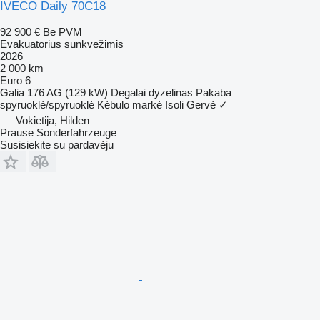
IVECO Daily 70C18
92 900 €
Be PVM
Evakuatorius sunkvežimis
2026
2 000 km
Euro 6
Galia
176 AG (129 kW)
Degalai
dyzelinas
Pakaba
spyruoklė/spyruoklė
Kėbulo markė
Isoli
Gervė
✓
Vokietija, Hilden
Prause Sonderfahrzeuge
Susisiekite su pardavėju