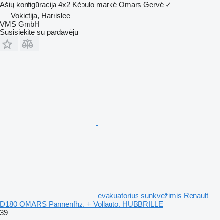
Ašių konfigūracija
4x2
Kėbulo markė
Omars
Gervė
✓
Vokietija, Harrislee
VMS GmbH
Susisiekite su pardavėju
evakuatorius sunkvežimis Renault
D180 OMARS Pannenfhz. + Vollauto. HUBBRILLE
39