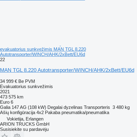
evakuatorius sunkvežimis MAN TGL 8.220
Autotransporter/WINCH/AHK/2xBett/EU6d
22
MAN TGL 8.220 Autotransporter/WINCH/AHK/2xBett/EU6d
34 999 €
Be PVM
Evakuatorius sunkvežimis
2021
473 575 km
Euro 6
Galia
147 AG (108 kW)
Degalai
dyzelinas
Transporteris
3 480 kg
Ašių konfigūracija
4x2
Pakaba
pneumatika/pneumatika
Vokietija, Erlangen
ARION TRUCKS GmbH
Susisiekite su pardavėju