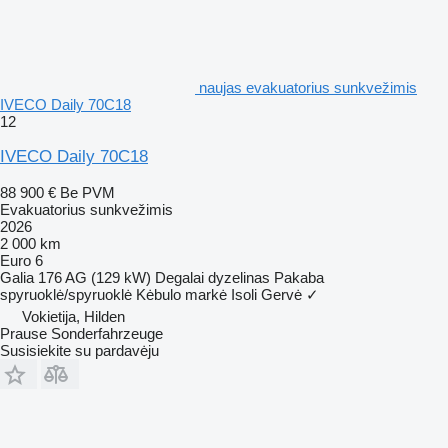
naujas evakuatorius sunkvežimis
IVECO Daily 70C18
12
IVECO Daily 70C18
88 900 €
Be PVM
Evakuatorius sunkvežimis
2026
2 000 km
Euro 6
Galia
176 AG (129 kW)
Degalai
dyzelinas
Pakaba
spyruoklė/spyruoklė
Kėbulo markė
Isoli
Gervė
✓
Vokietija, Hilden
Prause Sonderfahrzeuge
Susisiekite su pardavėju