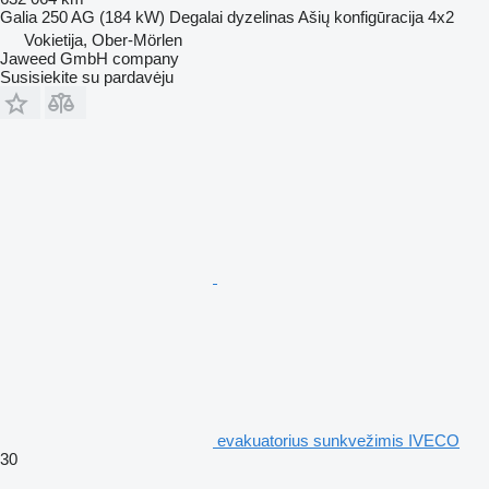
Galia
250 AG (184 kW)
Degalai
dyzelinas
Ašių konfigūracija
4x2
Vokietija, Ober-Mörlen
Jaweed GmbH company
Susisiekite su pardavėju
evakuatorius sunkvežimis IVECO
30