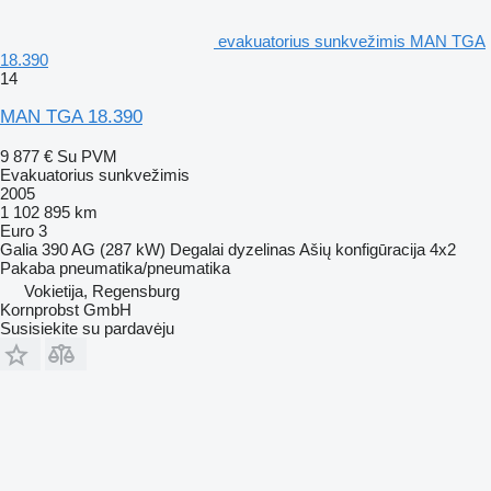
evakuatorius sunkvežimis MAN TGA
18.390
14
MAN TGA 18.390
9 877 €
Su PVM
Evakuatorius sunkvežimis
2005
1 102 895 km
Euro 3
Galia
390 AG (287 kW)
Degalai
dyzelinas
Ašių konfigūracija
4x2
Pakaba
pneumatika/pneumatika
Vokietija, Regensburg
Kornprobst GmbH
Susisiekite su pardavėju