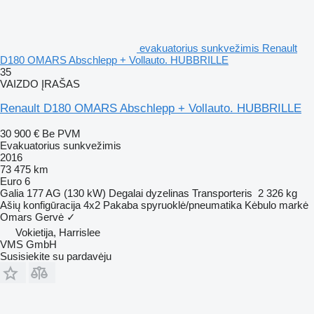
evakuatorius sunkvežimis Renault
D180 OMARS Abschlepp + Vollauto. HUBBRILLE
35
VAIZDO ĮRAŠAS
Renault D180 OMARS Abschlepp + Vollauto. HUBBRILLE
30 900 €
Be PVM
Evakuatorius sunkvežimis
2016
73 475 km
Euro 6
Galia
177 AG (130 kW)
Degalai
dyzelinas
Transporteris
2 326 kg
Ašių konfigūracija
4x2
Pakaba
spyruoklė/pneumatika
Kėbulo markė
Omars
Gervė
✓
Vokietija, Harrislee
VMS GmbH
Susisiekite su pardavėju