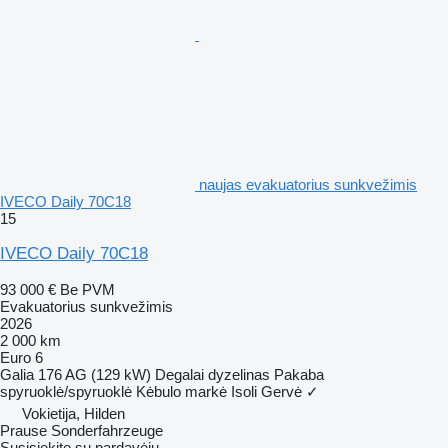
naujas evakuatorius sunkvežimis
IVECO Daily 70C18
15
IVECO Daily 70C18
93 000 €
Be PVM
Evakuatorius sunkvežimis
2026
2 000 km
Euro 6
Galia
176 AG (129 kW)
Degalai
dyzelinas
Pakaba
spyruoklė/spyruoklė
Kėbulo markė
Isoli
Gervė
✓
Vokietija, Hilden
Prause Sonderfahrzeuge
Susisiekite su pardavėju