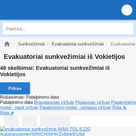
Sunkvežimiai
Evakuatoriai sunkvežimiai
Evakuatoriai 
Evakuatoriai sunkvežimiai iš Vokietijos
49 skelbimai:
Evakuatoriai sunkvežimiai iš
Vokietijos
Filtras
Rūšiavimas
:
Patalpinimo data
Patalpinimo data
Brangiausias viršuje
Pigiausias viršuje
Pagaminimo
metai - nauji viršuje
Pagaminimo metai - seniausi viršuje
Rida ⬊
Rida ⬈