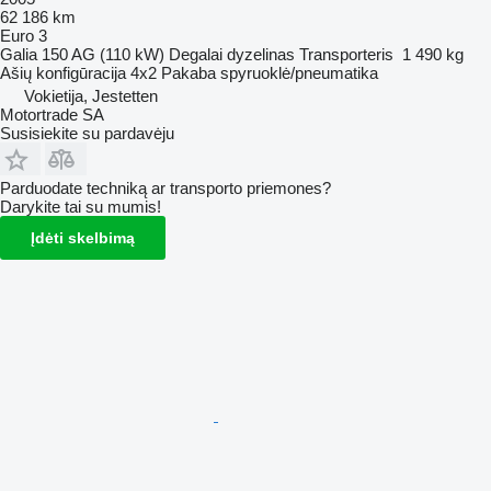
62 186 km
Euro 3
Galia
150 AG (110 kW)
Degalai
dyzelinas
Transporteris
1 490 kg
Ašių konfigūracija
4x2
Pakaba
spyruoklė/pneumatika
Vokietija, Jestetten
Motortrade SA
Susisiekite su pardavėju
Parduodate techniką ar transporto priemones?
Darykite tai su mumis!
Įdėti skelbimą