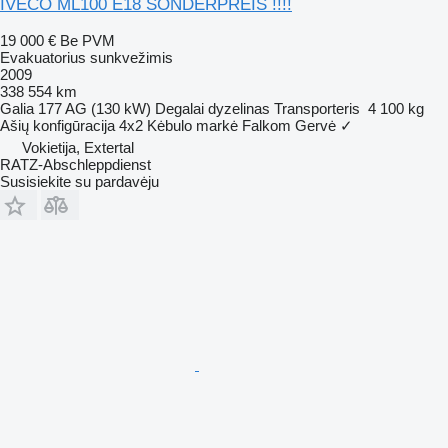
IVECO ML100 E18 SONDERPREIS !!!!
19 000 €
Be PVM
Evakuatorius sunkvežimis
2009
338 554 km
Galia
177 AG (130 kW)
Degalai
dyzelinas
Transporteris
4 100 kg
Ašių konfigūracija
4x2
Kėbulo markė
Falkom
Gervė
✓
Vokietija, Extertal
RATZ-Abschleppdienst
Susisiekite su pardavėju