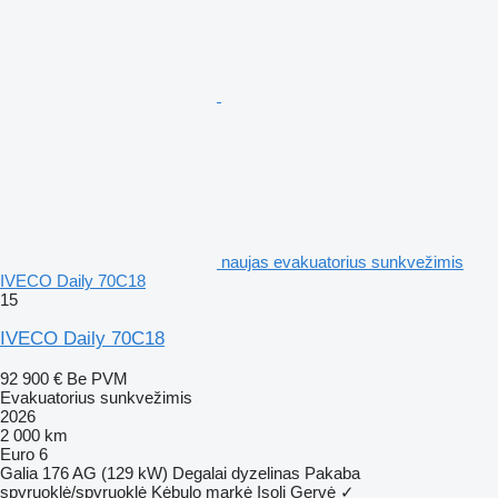
naujas evakuatorius sunkvežimis
IVECO Daily 70C18
15
IVECO Daily 70C18
92 900 €
Be PVM
Evakuatorius sunkvežimis
2026
2 000 km
Euro 6
Galia
176 AG (129 kW)
Degalai
dyzelinas
Pakaba
spyruoklė/spyruoklė
Kėbulo markė
Isoli
Gervė
✓