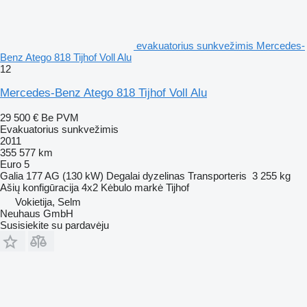
evakuatorius sunkvežimis Mercedes-
Benz Atego 818 Tijhof Voll Alu
12
Mercedes-Benz Atego 818 Tijhof Voll Alu
29 500 €
Be PVM
Evakuatorius sunkvežimis
2011
355 577 km
Euro 5
Galia
177 AG (130 kW)
Degalai
dyzelinas
Transporteris
3 255 kg
Ašių konfigūracija
4x2
Kėbulo markė
Tijhof
Vokietija, Selm
Neuhaus GmbH
Susisiekite su pardavėju