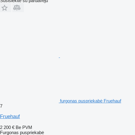
Susisiekite su pardavėju
furgonas puspriekabė Fruehauf
7
Fruehauf
2 200 €
Be PVM
Furgonas puspriekabė