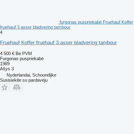
furgonas puspriekabė Fruehauf Koffer
fruehauf 3 asser bladvering tambour
4
Fruehauf Koffer fruehauf 3 asser bladvering tambour
4 500 €
Be PVM
Furgonas puspriekabė
1989
Ašys
3
Nyderlandai, Schoondijke
Susisiekite su pardavėju