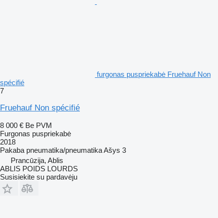
furgonas puspriekabė Fruehauf Non
spécifié
7
Fruehauf Non spécifié
8 000 €
Be PVM
Furgonas puspriekabė
2018
Pakaba
pneumatika/pneumatika
Ašys
3
Prancūzija, Ablis
ABLIS POIDS LOURDS
Susisiekite su pardavėju