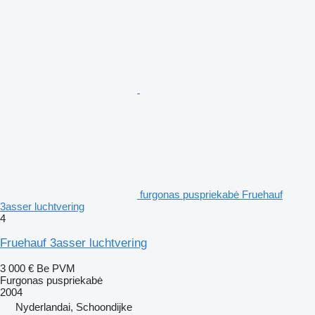
furgonas puspriekabė Fruehauf
3asser luchtvering
4
Fruehauf 3asser luchtvering
3 000 €
Be PVM
Furgonas puspriekabė
2004
Nyderlandai, Schoondijke