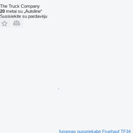
The Truck Company
20
metai su „Autoline“
Susisiekite su pardavėju
furgonas puspriekabė Fruehauf TF34