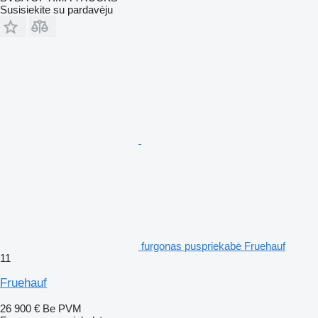
Susisiekite su pardavėju
furgonas puspriekabė Fruehauf
11
Fruehauf
26 900 €
Be PVM