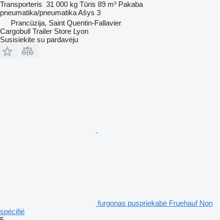
Transporteris
31 000 kg
Tūris
89 m³
Pakaba
pneumatika/pneumatika
Ašys
3
Prancūzija, Saint Quentin-Fallavier
Cargobull Trailer Store Lyon
Susisiekite su pardavėju
furgonas puspriekabė Fruehauf Non
spécifié
5