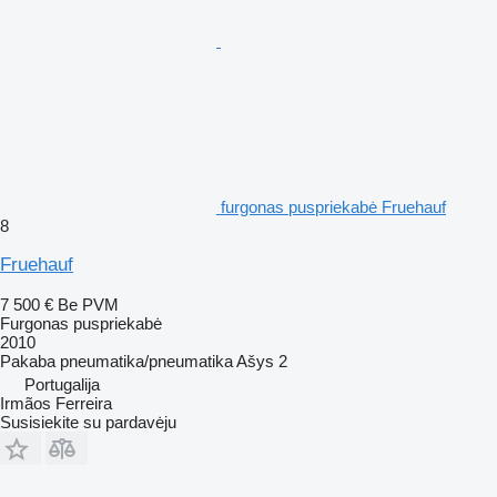
furgonas puspriekabė Fruehauf
8
Fruehauf
7 500 €
Be PVM
Furgonas puspriekabė
2010
Pakaba
pneumatika/pneumatika
Ašys
2
Portugalija
Irmãos Ferreira
Susisiekite su pardavėju