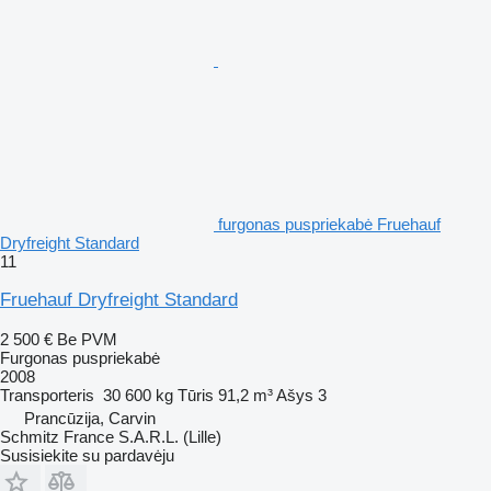
furgonas puspriekabė Fruehauf
Dryfreight Standard
11
Fruehauf Dryfreight Standard
2 500 €
Be PVM
Furgonas puspriekabė
2008
Transporteris
30 600 kg
Tūris
91,2 m³
Ašys
3
Prancūzija, Carvin
Schmitz France S.A.R.L. (Lille)
Susisiekite su pardavėju