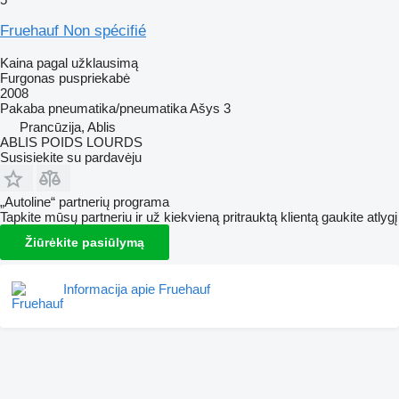
Fruehauf Non spécifié
Kaina pagal užklausimą
Furgonas puspriekabė
2008
Pakaba
pneumatika/pneumatika
Ašys
3
Prancūzija, Ablis
ABLIS POIDS LOURDS
Susisiekite su pardavėju
„Autoline“ partnerių programa
Tapkite mūsų partneriu ir už kiekvieną pritrauktą klientą gaukite atlygį
Žiūrėkite pasiūlymą
Informacija apie Fruehauf