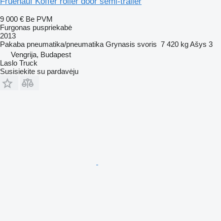
Fruehauf Koffer roller door semi-trailer
9 000 €
Be PVM
Furgonas puspriekabė
2013
Pakaba
pneumatika/pneumatika
Grynasis svoris
7 420 kg
Ašys
3
Vengrija, Budapest
Laslo Truck
Susisiekite su pardavėju