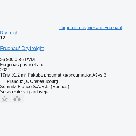
furgonas puspriekabė Fruehauf
Dryfreight
12
Fruehauf Dryfreight
26 900 €
Be PVM
Furgonas puspriekabė
2022
Tūris
91,2 m³
Pakaba
pneumatika/pneumatika
Ašys
3
Prancūzija, Châteaubourg
Schmitz France S.A.R.L. (Rennes)
Susisiekite su pardavėju