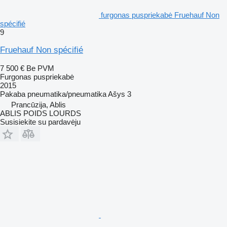
furgonas puspriekabė Fruehauf Non
spécifié
9
Fruehauf Non spécifié
7 500 €
Be PVM
Furgonas puspriekabė
2015
Pakaba
pneumatika/pneumatika
Ašys
3
Prancūzija, Ablis
ABLIS POIDS LOURDS
Susisiekite su pardavėju