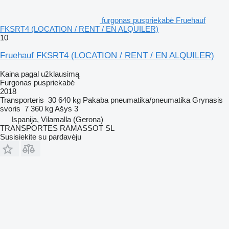
furgonas puspriekabė Fruehauf
FKSRT4 (LOCATION / RENT / EN ALQUILER)
10
Fruehauf FKSRT4 (LOCATION / RENT / EN ALQUILER)
Kaina pagal užklausimą
Furgonas puspriekabė
2018
Transporteris
30 640 kg
Pakaba
pneumatika/pneumatika
Grynasis
svoris
7 360 kg
Ašys
3
Ispanija, Vilamalla (Gerona)
TRANSPORTES RAMASSOT SL
Susisiekite su pardavėju