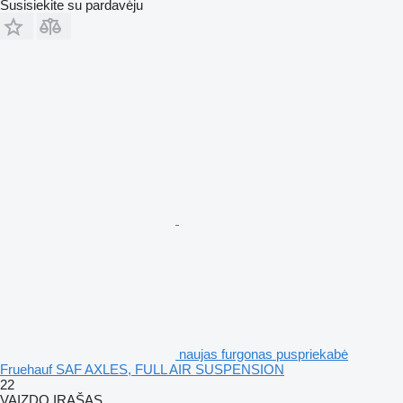
Susisiekite su pardavėju
naujas furgonas puspriekabė
Fruehauf SAF AXLES, FULL AIR SUSPENSION
22
VAIZDO ĮRAŠAS