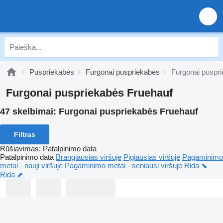
Puspriekabės
Furgonai puspriekabės
Furgonai puspr
Furgonai puspriekabės Fruehauf
47 skelbimai:
Furgonai puspriekabės Fruehauf
Filtras
Rūšiavimas
:
Patalpinimo data
Patalpinimo data
Brangiausias viršuje
Pigiausias viršuje
Pagaminimo
metai - nauji viršuje
Pagaminimo metai - seniausi viršuje
Rida ⬊
Rida ⬈