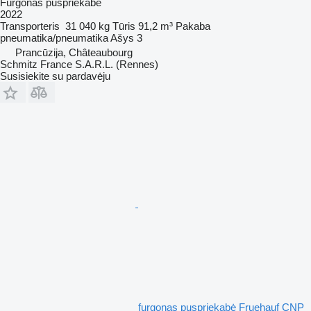
Furgonas puspriekabė
2022
Transporteris
31 040 kg
Tūris
91,2 m³
Pakaba
pneumatika/pneumatika
Ašys
3
Prancūzija, Châteaubourg
Schmitz France S.A.R.L. (Rennes)
Susisiekite su pardavėju
furgonas puspriekabė Fruehauf CNP