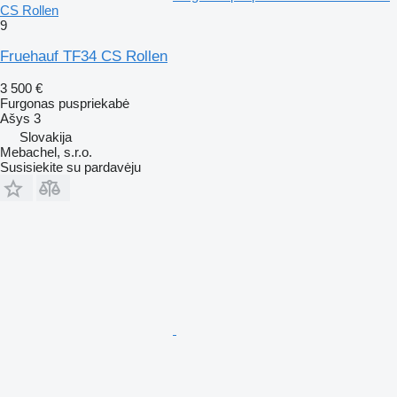
CS Rollen
9
Fruehauf TF34 CS Rollen
3 500 €
Furgonas puspriekabė
Ašys
3
Slovakija
Mebachel, s.r.o.
Susisiekite su pardavėju