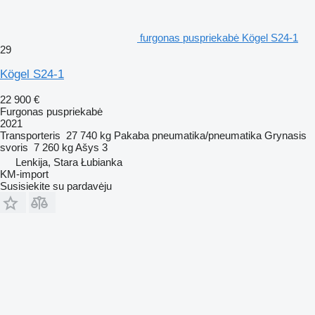
furgonas puspriekabė Kögel S24-1
29
Kögel S24-1
22 900 €
Furgonas puspriekabė
2021
Transporteris
27 740 kg
Pakaba
pneumatika/pneumatika
Grynasis
svoris
7 260 kg
Ašys
3
Lenkija, Stara Łubianka
KM-import
Susisiekite su pardavėju