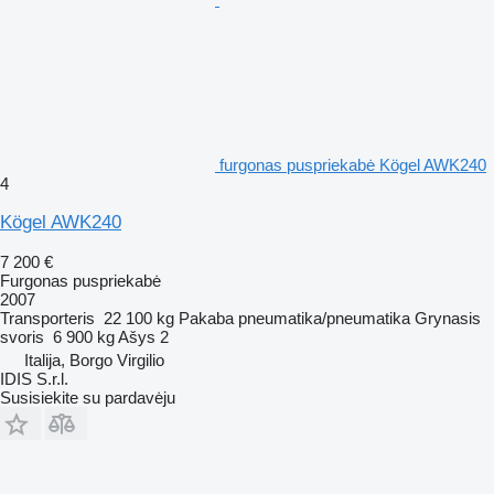
furgonas puspriekabė Kögel AWK240
4
Kögel AWK240
7 200 €
Furgonas puspriekabė
2007
Transporteris
22 100 kg
Pakaba
pneumatika/pneumatika
Grynasis
svoris
6 900 kg
Ašys
2
Italija, Borgo Virgilio
IDIS S.r.l.
Susisiekite su pardavėju