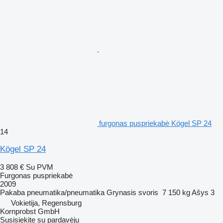
furgonas puspriekabė Kögel SP 24
14
Kögel SP 24
3 808 €
Su PVM
Furgonas puspriekabė
2009
Pakaba
pneumatika/pneumatika
Grynasis svoris
7 150 kg
Ašys
3
Vokietija, Regensburg
Kornprobst GmbH
Susisiekite su pardavėju