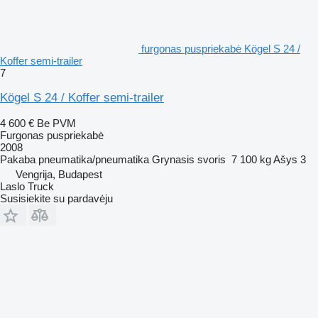
furgonas puspriekabė Kögel S 24 /
Koffer semi-trailer
7
Kögel S 24 / Koffer semi-trailer
4 600 €
Be PVM
Furgonas puspriekabė
2008
Pakaba
pneumatika/pneumatika
Grynasis svoris
7 100 kg
Ašys
3
Vengrija, Budapest
Laslo Truck
Susisiekite su pardavėju