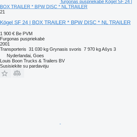
furgonas puspriekabė Kögel SF 24 |
BOX TRAILER * BPW DISC * NL TRAILER
21
Kögel SF 24 | BOX TRAILER * BPW DISC * NL TRAILER
1 900 €
Be PVM
Furgonas puspriekabė
2001
Transporteris
31 030 kg
Grynasis svoris
7 970 kg
Ašys
3
Nyderlandai, Goes
Louis Boon Trucks & Trailers BV
Susisiekite su pardavėju