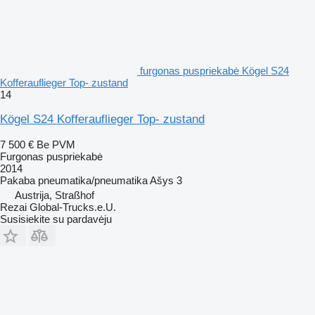
furgonas puspriekabė Kögel S24
Kofferauflieger Top- zustand
14
Kögel S24 Kofferauflieger Top- zustand
7 500 €
Be PVM
Furgonas puspriekabė
2014
Pakaba
pneumatika/pneumatika
Ašys
3
Austrija, Straßhof
Rezai Global-Trucks.e.U.
Susisiekite su pardavėju