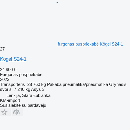
furgonas puspriekabė Kögel S24-1
27
Kögel S24-1
24 900 €
Furgonas puspriekabė
2023
Transporteris
28 760 kg
Pakaba
pneumatika/pneumatika
Grynasis
svoris
7 240 kg
Ašys
3
Lenkija, Stara Łubianka
KM-import
Susisiekite su pardavėju