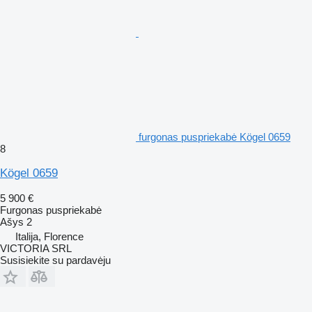
furgonas puspriekabė Kögel 0659
8
Kögel 0659
5 900 €
Furgonas puspriekabė
Ašys
2
Italija, Florence
VICTORIA SRL
Susisiekite su pardavėju