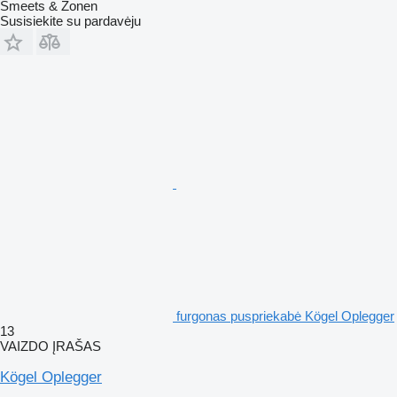
Smeets & Zonen
Susisiekite su pardavėju
furgonas puspriekabė Kögel Oplegger
13
VAIZDO ĮRAŠAS
Kögel Oplegger