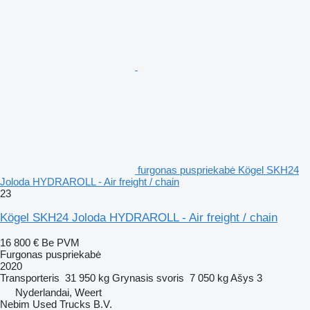
furgonas puspriekabė Kögel SKH24
Joloda HYDRAROLL - Air freight / chain
23
Kögel SKH24 Joloda HYDRAROLL - Air freight / chain
16 800 €
Be PVM
Furgonas puspriekabė
2020
Transporteris
31 950 kg
Grynasis svoris
7 050 kg
Ašys
3
Nyderlandai, Weert
Nebim Used Trucks B.V.