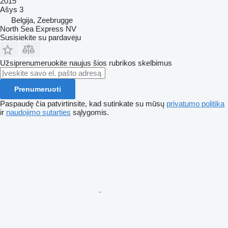
2015
Ašys
3
Belgija, Zeebrugge
North Sea Express NV
Susisiekite su pardavėju
Užsiprenumeruokite naujus šios rubrikos skelbimus
Prenumeruoti
Paspaudę čia patvirtinsite, kad sutinkate su mūsų
privatumo politika
ir
naudojimo sutarties
sąlygomis.