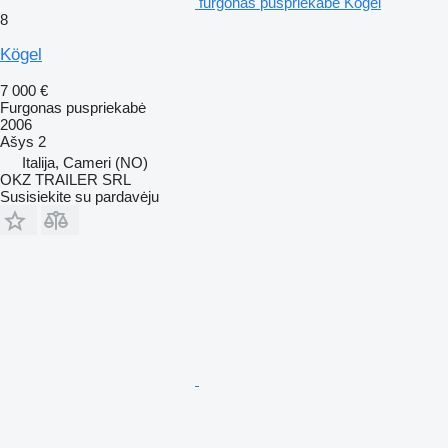
furgonas puspriekabė Kögel
8
Kögel
7 000 €
Furgonas puspriekabė
2006
Ašys
2
Italija, Cameri (NO)
OKZ TRAILER SRL
Susisiekite su pardavėju