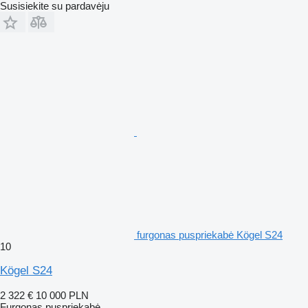
Susisiekite su pardavėju
furgonas puspriekabė Kögel S24
10
Kögel S24
2 322 €
10 000 PLN
Furgonas puspriekabė