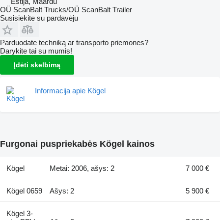
Estija, Maardu
OÜ ScanBalt Trucks/OÜ ScanBalt Trailer
Susisiekite su pardavėju
Parduodate techniką ar transporto priemones?
Darykite tai su mumis!
Įdėti skelbimą
Informacija apie Kögel
Furgonai puspriekabės Kögel kainos
Kögel
Metai: 2006, ašys: 2
7 000 €
Kögel 0659
Ašys: 2
5 900 €
Kögel 3-