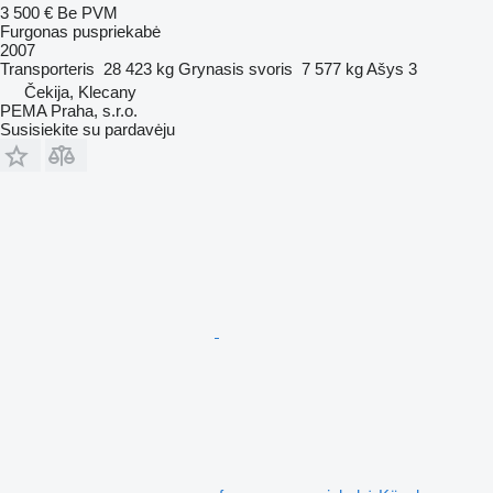
3 500 €
Be PVM
Furgonas puspriekabė
2007
Transporteris
28 423 kg
Grynasis svoris
7 577 kg
Ašys
3
Čekija, Klecany
PEMA Praha, s.r.o.
Susisiekite su pardavėju