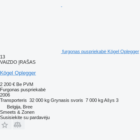
furgonas puspriekabė Kögel Oplegger
13
VAIZDO ĮRAŠAS
Kögel Oplegger
2 200 €
Be PVM
Furgonas puspriekabė
2006
Transporteris
32 000 kg
Grynasis svoris
7 000 kg
Ašys
3
Belgija, Bree
Smeets & Zonen
Susisiekite su pardavėju