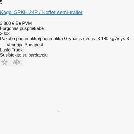
5
Kögel SPKH 24P / Koffer semi-trailer
3 800 €
Be PVM
Furgonas puspriekabė
2003
Pakaba
pneumatika/pneumatika
Grynasis svoris
8 190 kg
Ašys
3
Vengrija, Budapest
Laslo Truck
Susisiekite su pardavėju