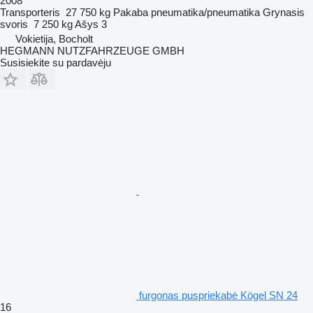
2008
Transporteris
27 750 kg
Pakaba
pneumatika/pneumatika
Grynasis
svoris
7 250 kg
Ašys
3
Vokietija, Bocholt
HEGMANN NUTZFAHRZEUGE GMBH
Susisiekite su pardavėju
furgonas puspriekabė Kögel SN 24
16