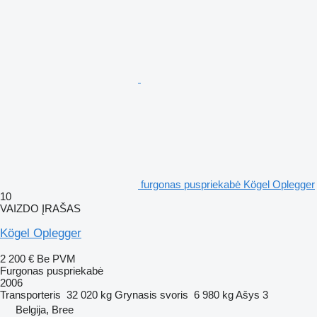
furgonas puspriekabė Kögel Oplegger
10
VAIZDO ĮRAŠAS
Kögel Oplegger
2 200 €
Be PVM
Furgonas puspriekabė
2006
Transporteris
32 020 kg
Grynasis svoris
6 980 kg
Ašys
3
Belgija, Bree