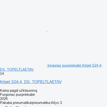
furgonas puspriekabė Kögel S24-4,
DS, TOPELTLAETAV
14
Kögel S24-4, DS, TOPELTLAETAV
Kaina pagal užklausimą
Furgonas puspriekabė
2026
Pakaba
pneumatika/pneumatika
Ašys
3