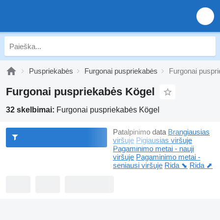
Puspriekabės
Furgonai puspriekabės
Furgonai puspr
Furgonai puspriekabės Kögel
32 skelbimai:
Furgonai puspriekabės Kögel
Patalpinimo data
Brangiausias
viršuje
Pigiausias viršuje
Pagaminimo metai - nauji
viršuje
Pagaminimo metai -
seniausi viršuje
Rida ⬊
Rida ⬈