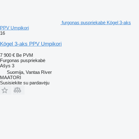
furgonas puspriekabė Kögel 3-aks
PPV Umpikori
16
Kögel 3-aks PPV Umpikori
7 900 €
Be PVM
Furgonas puspriekabė
Ašys
3
Suomija, Vantaa River
MAATORI
Susisiekite su pardavėju