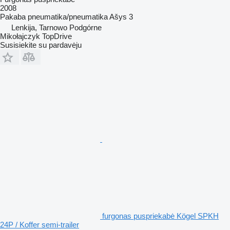
2008
Pakaba
pneumatika/pneumatika
Ašys
3
Lenkija, Tarnowo Podgórne
Mikołajczyk TopDrive
Susisiekite su pardavėju
furgonas puspriekabė Kögel SPKH
24P / Koffer semi-trailer