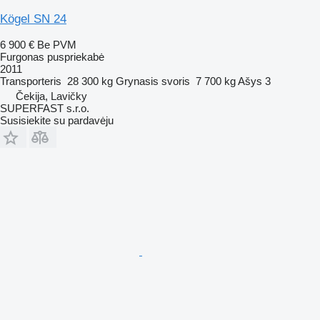
Kögel SN 24
6 900 €
Be PVM
Furgonas puspriekabė
2011
Transporteris
28 300 kg
Grynasis svoris
7 700 kg
Ašys
3
Čekija, Lavičky
SUPERFAST s.r.o.
Susisiekite su pardavėju