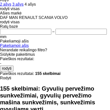
2 ašys
3 ašys
4 ašys
rodyti visas
Ašies markė
DAF
MAN
RENAULT
SCANIA
VOLVO
rodyti visas
Ratų bazė
–
mm
Pakeliamoji ašis
Pakeliamoji ašis
Nerandate reikalingo filtro?
Siūlykite pakeitimus
Paieškos rezultatai:
-
rodyti
Paieškos rezultatai:
155 skelbimai
Rodyti
155 skelbimai:
Gyvulių pervežimo
sunkvežimiai, gyvulių pervežimo
mašina sunkvežimis, sunkvežimis
gyvuliams vezti