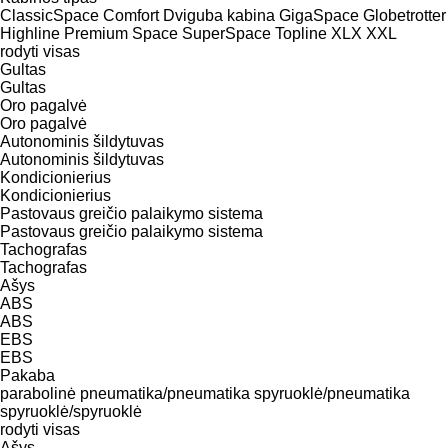
ClassicSpace
Comfort
Dviguba kabina
GigaSpace
Globetrotter
Highline
Premium
Space
SuperSpace
Topline
XLX
XXL
rodyti visas
Gultas
Gultas
Oro pagalvė
Oro pagalvė
Autonominis šildytuvas
Autonominis šildytuvas
Kondicionierius
Kondicionierius
Pastovaus greičio palaikymo sistema
Pastovaus greičio palaikymo sistema
Tachografas
Tachografas
Ašys
ABS
ABS
EBS
EBS
Pakaba
parabolinė
pneumatika/pneumatika
spyruoklė/pneumatika
spyruoklė/spyruoklė
rodyti visas
Ašys