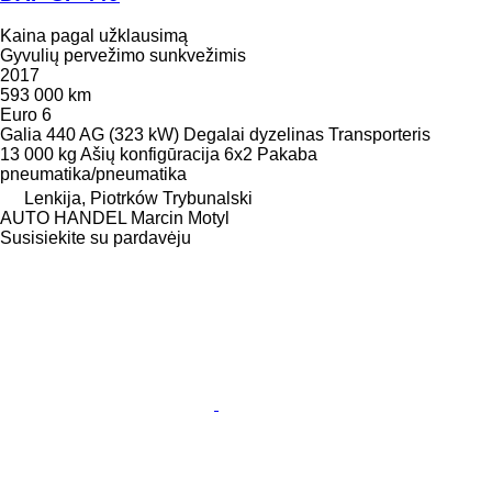
Kaina pagal užklausimą
Gyvulių pervežimo sunkvežimis
2017
593 000 km
Euro 6
Galia
440 AG (323 kW)
Degalai
dyzelinas
Transporteris
13 000 kg
Ašių konfigūracija
6x2
Pakaba
pneumatika/pneumatika
Lenkija, Piotrków Trybunalski
AUTO HANDEL Marcin Motyl
Susisiekite su pardavėju