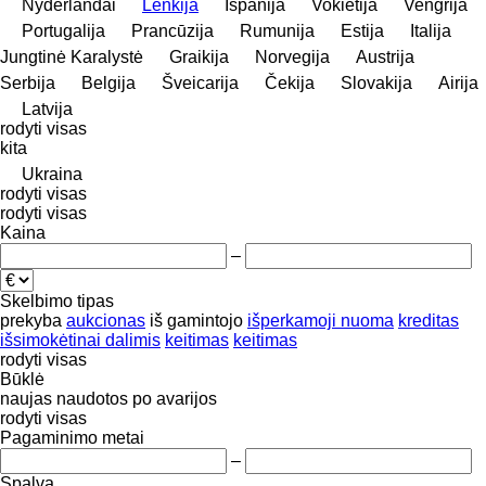
Nyderlandai
Lenkija
Ispanija
Vokietija
Vengrija
Portugalija
Prancūzija
Rumunija
Estija
Italija
Jungtinė Karalystė
Graikija
Norvegija
Austrija
Serbija
Belgija
Šveicarija
Čekija
Slovakija
Airija
Latvija
rodyti visas
kita
Ukraina
rodyti visas
rodyti visas
Kaina
–
Skelbimo tipas
prekyba
aukcionas
iš gamintojo
išperkamoji nuoma
kreditas
išsimokėtinai dalimis
keitimas
keitimas
rodyti visas
Būklė
naujas
naudotos
po avarijos
rodyti visas
Pagaminimo metai
–
Spalva