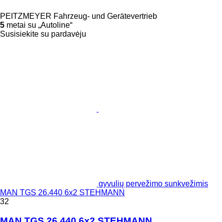
PEITZMEYER Fahrzeug- und Gerätevertrieb
5
metai su „Autoline“
Susisiekite su pardavėju
gyvulių pervežimo sunkvežimis
MAN TGS 26.440 6x2 STEHMANN
32
MAN TGS 26.440 6x2 STEHMANN