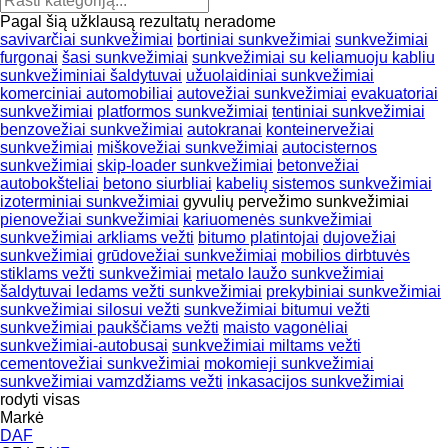
Pagal šią užklausą rezultatų neradome
savivarčiai sunkvežimiai
bortiniai sunkvežimiai
sunkvežimiai
furgonai
šasi sunkvežimiai
sunkvežimiai su keliamuoju kabliu
sunkvežiminiai šaldytuvai
užuolaidiniai sunkvežimiai
komerciniai automobiliai
autovežiai sunkvežimiai
evakuatoriai
sunkvežimiai
platformos sunkvežimiai
tentiniai sunkvežimiai
benzovežiai sunkvežimiai
autokranai
konteinervežiai
sunkvežimiai
miškovežiai sunkvežimiai
autocisternos
sunkvežimiai
skip-loader sunkvežimiai
betonvežiai
autobokšteliai
betono siurbliai
kabelių sistemos sunkvežimiai
izoterminiai sunkvežimiai
gyvulių pervežimo sunkvežimiai
pienovežiai sunkvežimiai
kariuomenės sunkvežimiai
sunkvežimiai arkliams vežti
bitumo platintojai
dujovežiai
sunkvežimiai
grūdovežiai sunkvežimiai
mobilios dirbtuvės
stiklams vežti sunkvežimiai
metalo laužo sunkvežimiai
šaldytuvai ledams vežti sunkvežimiai
prekybiniai sunkvežimiai
sunkvežimiai silosui vežti
sunkvežimiai bitumui vežti
sunkvežimiai paukščiams vežti
maisto vagonėliai
sunkvežimiai-autobusai
sunkvežimiai miltams vežti
cementovežiai sunkvežimiai
mokomieji sunkvežimiai
sunkvežimiai vamzdžiams vežti
inkasacijos sunkvežimiai
rodyti visas
Markė
DAF