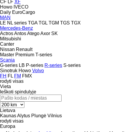
CF
LF
XF
Howo
IVECO
Daily
EuroCargo
MAN
LE
NL series
TGA
TGL
TGM
TGS
TGX
Mercedes-Benz
Actros
Antos
Atego
Axor
SK
Mitsubishi
Canter
Nissan
Renault
Master
Premium
T-series
Scania
G-series
LB
P-series
R-series
S-series
Sinotruk Howo
Volvo
FH
FL
FM
FMX
rodyti visas
Vieta
Ieškoti spindulyje
Lietuva
Kaunas
Alytus
Plungė
Vilnius
rodyti visas
Europa