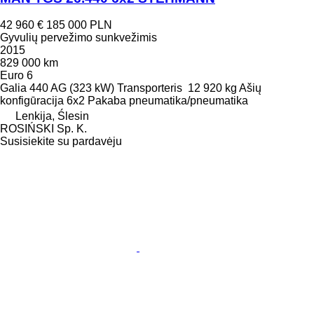
42 960 €
185 000 PLN
Gyvulių pervežimo sunkvežimis
2015
829 000 km
Euro 6
Galia
440 AG (323 kW)
Transporteris
12 920 kg
Ašių
konfigūracija
6x2
Pakaba
pneumatika/pneumatika
Lenkija, Ślesin
ROSIŃSKI Sp. K.
Susisiekite su pardavėju