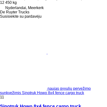
12 450 kg
Nyderlandai, Meerkerk
De Ruyter Trucks
Susisiekite su pardavėju
naujas gyvulių pervežimo
sunkvežimis Sinotruk Howo 8x4 fence cargo truck
11
Sinotruk Howo 8x4 fence cargo truck