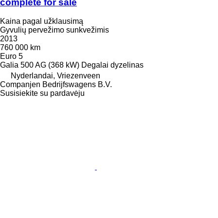
complete for sale
Kaina pagal užklausimą
Gyvulių pervežimo sunkvežimis
2013
760 000 km
Euro 5
Galia
500 AG (368 kW)
Degalai
dyzelinas
Nyderlandai, Vriezenveen
Companjen Bedrijfswagens B.V.
Susisiekite su pardavėju