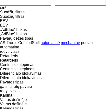
–
cm³
Suodžių filtras
Suodžių filtras
EEV
EEV
„AdBlue“ bakas
„AdBlue“ bakas
Pavarų dėžės tipas
AS-Tronic
ComfortShift
automatinė
mechaninė
pusiau
automatinė
rodyti visas
Retarderis
Retarderis
Centrinis sutepimas
Centrinis sutepimas
Diferencialo blokavimas
Diferencialo blokavimas
Pavaros tipas
galinių ratų pavara
rodyti visas
Kabina
Vairas dešinėje
Vairas dešinėje
Kabinos tipas