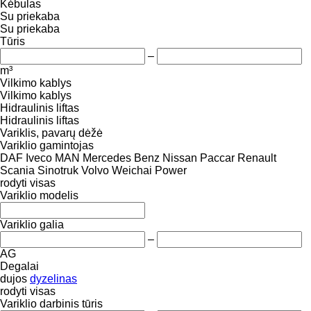
Kėbulas
Su priekaba
Su priekaba
Tūris
–
m³
Vilkimo kablys
Vilkimo kablys
Hidraulinis liftas
Hidraulinis liftas
Variklis, pavarų dėžė
Variklio gamintojas
DAF
Iveco
MAN
Mercedes Benz
Nissan
Paccar
Renault
Scania
Sinotruk
Volvo
Weichai Power
rodyti visas
Variklio modelis
Variklio galia
–
AG
Degalai
dujos
dyzelinas
rodyti visas
Variklio darbinis tūris