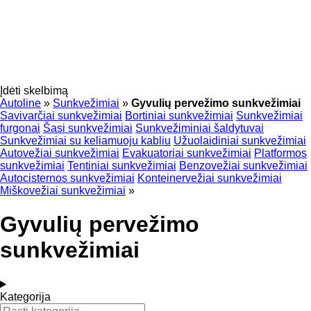
Įdėti skelbimą
Autoline
»
Sunkvežimiai
»
Gyvulių pervežimo sunkvežimiai
Savivarčiai sunkvežimiai
Bortiniai sunkvežimiai
Sunkvežimiai
furgonai
Šasi sunkvežimiai
Sunkvežiminiai šaldytuvai
Sunkvežimiai su keliamuoju kabliu
Užuolaidiniai sunkvežimiai
Autovežiai sunkvežimiai
Evakuatoriai sunkvežimiai
Platformos
sunkvežimiai
Tentiniai sunkvežimiai
Benzovežiai sunkvežimiai
Autocisternos sunkvežimiai
Konteinervežiai sunkvežimiai
Miškovežiai sunkvežimiai
»
Gyvulių pervežimo
sunkvežimiai
Kategorija