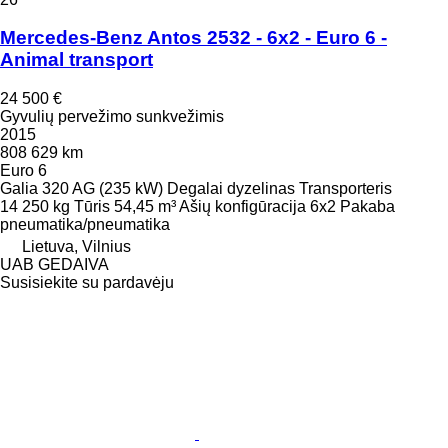
Mercedes-Benz Antos 2532 - 6x2 - Euro 6 -
Animal transport
24 500 €
Gyvulių pervežimo sunkvežimis
2015
808 629 km
Euro 6
Galia
320 AG (235 kW)
Degalai
dyzelinas
Transporteris
14 250 kg
Tūris
54,45 m³
Ašių konfigūracija
6x2
Pakaba
pneumatika/pneumatika
Lietuva, Vilnius
UAB GEDAIVA
Susisiekite su pardavėju