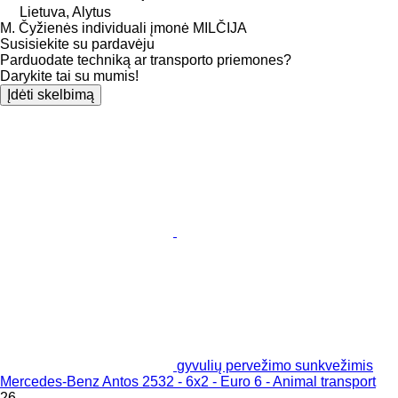
Lietuva, Alytus
M. Čyžienės individuali įmonė MILČIJA
Susisiekite su pardavėju
Parduodate techniką ar transporto priemones?
Darykite tai su mumis!
Įdėti skelbimą
gyvulių pervežimo sunkvežimis
Mercedes-Benz Antos 2532 - 6x2 - Euro 6 - Animal transport
26