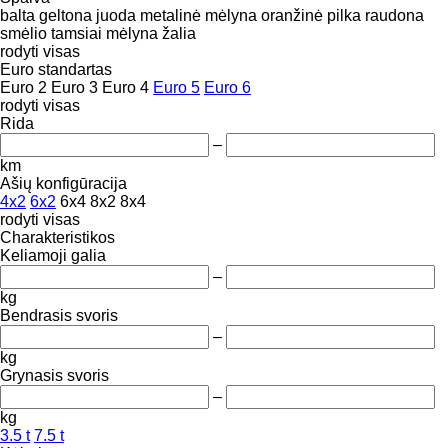
balta
geltona
juoda
metalinė
mėlyna
oranžinė
pilka
raudona
smėlio
tamsiai mėlyna
žalia
rodyti visas
Euro standartas
Euro 2
Euro 3
Euro 4
Euro 5
Euro 6
rodyti visas
Rida
–
km
Ašių konfigūracija
4x2
6x2
6x4
8x2
8x4
rodyti visas
Charakteristikos
Keliamoji galia
–
kg
Bendrasis svoris
–
kg
Grynasis svoris
–
kg
3.5 t
7.5 t