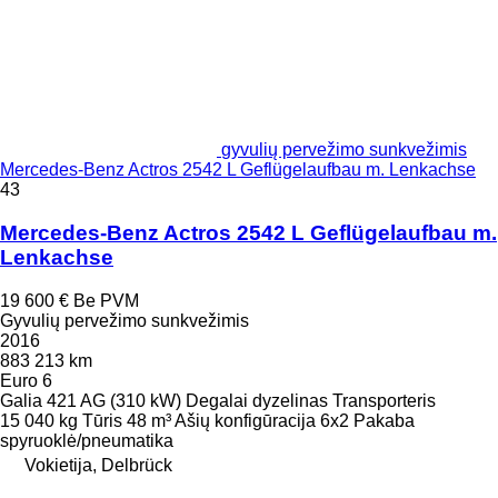
gyvulių pervežimo sunkvežimis
Mercedes-Benz Actros 2542 L Geflügelaufbau m. Lenkachse
43
Mercedes-Benz Actros 2542 L Geflügelaufbau m.
Lenkachse
19 600 €
Be PVM
Gyvulių pervežimo sunkvežimis
2016
883 213 km
Euro 6
Galia
421 AG (310 kW)
Degalai
dyzelinas
Transporteris
15 040 kg
Tūris
48 m³
Ašių konfigūracija
6x2
Pakaba
spyruoklė/pneumatika
Vokietija, Delbrück