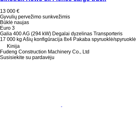
13 000 €
Gyvulių pervežimo sunkvežimis
Būklė
naujas
Euro 3
Galia
400 AG (294 kW)
Degalai
dyzelinas
Transporteris
17 000 kg
Ašių konfigūracija
8x4
Pakaba
spyruoklė/spyruoklė
Kinija
Fudeng Construction Machinery Co., Ltd
Susisiekite su pardavėju