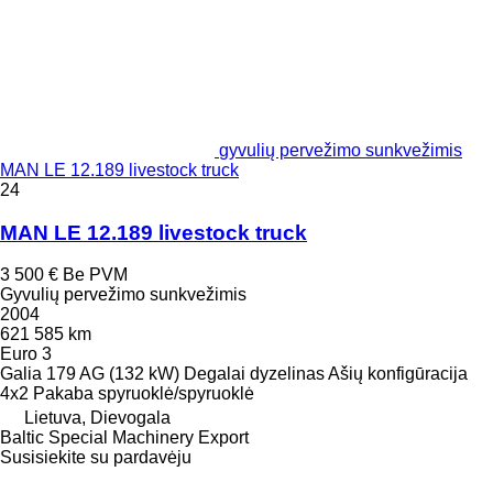
gyvulių pervežimo sunkvežimis
MAN LE 12.189 livestock truck
24
MAN LE 12.189 livestock truck
3 500 €
Be PVM
Gyvulių pervežimo sunkvežimis
2004
621 585 km
Euro 3
Galia
179 AG (132 kW)
Degalai
dyzelinas
Ašių konfigūracija
4x2
Pakaba
spyruoklė/spyruoklė
Lietuva, Dievogala
Baltic Special Machinery Export
Susisiekite su pardavėju