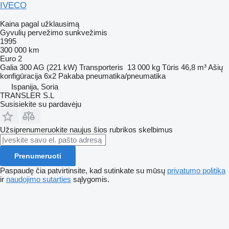
IVECO
Kaina pagal užklausimą
Gyvulių pervežimo sunkvežimis
1995
300 000 km
Euro 2
Galia
300 AG (221 kW)
Transporteris
13 000 kg
Tūris
46,8 m³
Ašių
konfigūracija
6x2
Pakaba
pneumatika/pneumatika
Ispanija, Soria
TRANSLER S.L
Susisiekite su pardavėju
Užsiprenumeruokite naujus šios rubrikos skelbimus
Prenumeruoti
Paspaudę čia patvirtinsite, kad sutinkate su mūsų
privatumo politika
ir
naudojimo sutarties
sąlygomis.