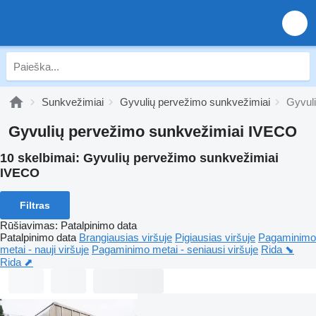
Sunkvežimiai
Gyvulių pervežimo sunkvežimiai
Gyvul
Gyvulių pervežimo sunkvežimiai IVECO
10 skelbimai:
Gyvulių pervežimo sunkvežimiai
IVECO
Filtras
Rūšiavimas
:
Patalpinimo data
Patalpinimo data
Brangiausias viršuje
Pigiausias viršuje
Pagaminimo
metai - nauji viršuje
Pagaminimo metai - seniausi viršuje
Rida ⬊
Rida ⬈