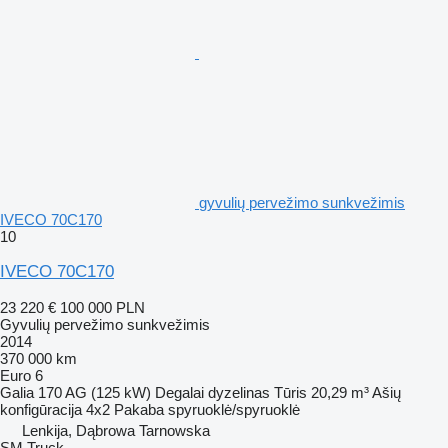
gyvulių pervežimo sunkvežimis
IVECO 70C170
10
IVECO 70C170
23 220 €
100 000 PLN
Gyvulių pervežimo sunkvežimis
2014
370 000 km
Euro 6
Galia
170 AG (125 kW)
Degalai
dyzelinas
Tūris
20,29 m³
Ašių
konfigūracija
4x2
Pakaba
spyruoklė/spyruoklė
Lenkija, Dąbrowa Tarnowska
SM Truck