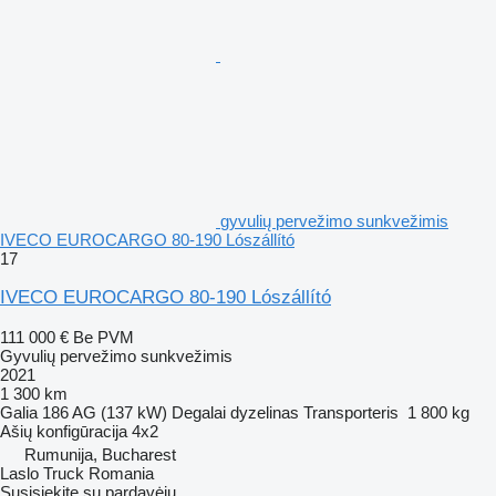
gyvulių pervežimo sunkvežimis
IVECO EUROCARGO 80-190 Lószállító
17
IVECO EUROCARGO 80-190 Lószállító
111 000 €
Be PVM
Gyvulių pervežimo sunkvežimis
2021
1 300 km
Galia
186 AG (137 kW)
Degalai
dyzelinas
Transporteris
1 800 kg
Ašių konfigūracija
4x2
Rumunija, Bucharest
Laslo Truck Romania
Susisiekite su pardavėju