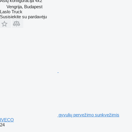
Ašių konfigūracija
4x2
Vengrija, Budapest
Laslo Truck
Susisiekite su pardavėju
gyvulių pervežimo sunkvežimis
IVECO
24