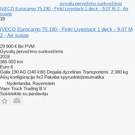
gyvulių pervežimo sunkvežimis
IVECO Eurocargo 75.190 - Finkl Livestock 1 deck - 9.07 M 2 - Air
suspe
39
IVECO Eurocargo 75.190 - Finkl Livestock 1 deck - 9.07 M
2 - Air suspe
29 900 €
Be PVM
Gyvulių pervežimo sunkvežimis
2018
365 003 km
Euro 6
Galia
190 AG (140 kW)
Degalai
dyzelinas
Transporteris
2 380 kg
Ašių konfigūracija
4x2
Pakaba
spyruoklė/pneumatika
Nyderlandai, Ravenstein
Vaex Truck Trading B.V
Susisiekite su pardavėju