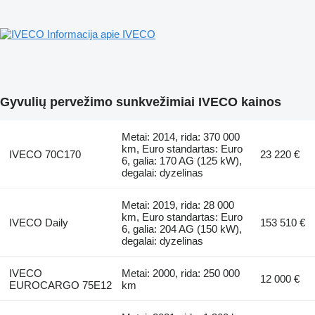
Informacija apie IVECO
Gyvulių pervežimo sunkvežimiai IVECO kainos
Metai: 2014, rida: 370 000
km, Euro standartas: Euro
IVECO 70C170
23 220 €
6, galia: 170 AG (125 kW),
degalai: dyzelinas
Metai: 2019, rida: 28 000
km, Euro standartas: Euro
IVECO Daily
153 510 €
6, galia: 204 AG (150 kW),
degalai: dyzelinas
IVECO
Metai: 2000, rida: 250 000
12 000 €
EUROCARGO 75E12
km