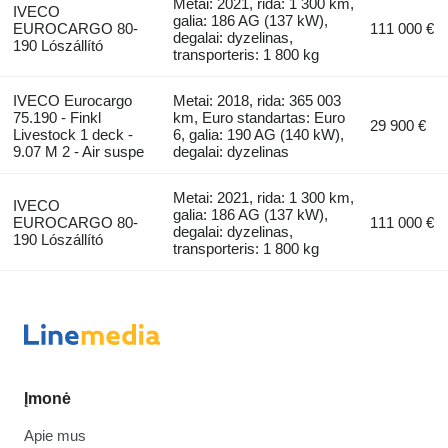
Metai: 2021, rida: 1 300 km,
IVECO
galia: 186 AG (137 kW),
EUROCARGO 80-
111 000 €
degalai: dyzelinas,
190 Lószállító
transporteris: 1 800 kg
IVECO Eurocargo
Metai: 2018, rida: 365 003
75.190 - Finkl
km, Euro standartas: Euro
29 900 €
Livestock 1 deck -
6, galia: 190 AG (140 kW),
9.07 M 2 - Air suspe
degalai: dyzelinas
Metai: 2021, rida: 1 300 km,
IVECO
galia: 186 AG (137 kW),
EUROCARGO 80-
111 000 €
degalai: dyzelinas,
190 Lószállító
transporteris: 1 800 kg
Įmonė
Apie mus