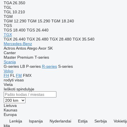
TGA 26.350
TGL
TGL 10.210
TGM
TGM 12.290
TGM 15.290
TGM 18.240
TGS
TGS 18.400
TGS 26.440
TGX
TGX 26.440
TGX 26.480
TGX 28.480
TGX 35.540
Mercedes-Benz
Actros
Antos
Atego
Axor
SK
Canter
Master
Premium
T-series
Scania
G-series
LB
P-series
R-series
S-series
Volvo
FH
FL
FM
FMX
rodyti visas
Vieta
Ieškoti spindulyje
Lietuva
Kaunas
Europa
Lenkija
Ispanija
Nyderlandai
Estija
Serbija
Vokietij
kita