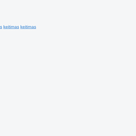
is
keitimas
keitimas