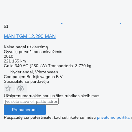
51
MAN TGM 12.290 MAN
Kaina pagal užklausimą
Gyvulių pervežimo sunkvežimis
2010
221 155 km
Galia
340 AG (250 kW)
Transporteris
3 770 kg
Nyderlandai, Vriezenveen
Companjen Bedrijfswagens B.V.
Susisiekite su pardavėju
Užsiprenumeruokite naujus šios rubrikos skelbimus
Prenumeruoti
Paspaudę čia patvirtinsite, kad sutinkate su mūsų
privatumo politika
i