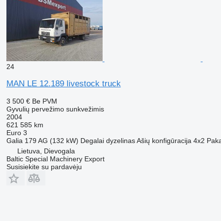
24
MAN LE 12.189 livestock truck
3 500 €
Be PVM
Gyvulių pervežimo sunkvežimis
2004
621 585 km
Euro 3
Galia
179 AG (132 kW)
Degalai
dyzelinas
Ašių konfigūracija
4x2
Pak
Lietuva, Dievogala
Baltic Special Machinery Export
Susisiekite su pardavėju