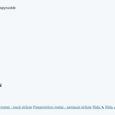
/spyruoklė
N
etai - nauji viršuje
Pagaminimo metai - seniausi viršuje
Rida ⬊
Rida 