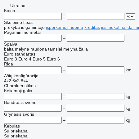
Ukraina
Kaina
–
Skelbimo tipas
prekyba
iš gamintojo
išperkamoji nuoma
kreditas
išsimokėtinai dalim
Pagaminimo metai
–
Spalva
balta
mėlyna
raudona
tamsiai mėlyna
žalia
Euro standartas
Euro 3
Euro 4
Euro 5
Euro 6
Rida
–
km
Ašių konfigūracija
4x2
6x2
8x4
Charakteristikos
Keliamoji galia
–
kg
Bendrasis svoris
–
kg
Grynasis svoris
–
kg
Kėbulas
Su priekaba
Su priekaba