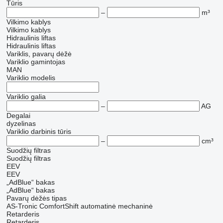
Tūris
–
m³
Vilkimo kablys
Vilkimo kablys
Hidraulinis liftas
Hidraulinis liftas
Variklis, pavarų dėžė
Variklio gamintojas
MAN
Variklio modelis
Variklio galia
–
AG
Degalai
dyzelinas
Variklio darbinis tūris
–
cm³
Suodžių filtras
Suodžių filtras
EEV
EEV
„AdBlue“ bakas
„AdBlue“ bakas
Pavarų dėžės tipas
AS-Tronic
ComfortShift
automatinė
mechaninė
Retarderis
Retarderis