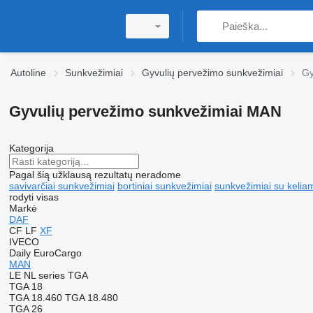
Autoline
Sunkvežimiai
Gyvulių pervežimo sunkvežimiai
Gy
Gyvulių pervežimo sunkvežimiai MAN
Kategorija
Pagal šią užklausą rezultatų neradome
savivarčiai sunkvežimiai
bortiniai sunkvežimiai
sunkvežimiai su kelia
rodyti visas
Markė
DAF
CF
LF
XF
IVECO
Daily
EuroCargo
MAN
LE
NL series
TGA
TGA 18
TGA 18.460
TGA 18.480
TGA 26