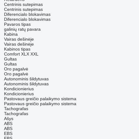
Centrinis sutepimas
Centrinis sutepimas
Diferencialo blokavimas
Diferencialo blokavimas
Pavaros tipas
galinių ratų pavara
Kabina
Vairas dešinėje
Vairas dešinėje
Kabinos tipas
Comfort
XLX
XXL
Gultas
Gultas
Oro pagalvė
Oro pagalvė
Autonominis šildytuvas
Autonominis šildytuvas
Kondicionierius
Kondicionierius
Pastovaus greičio palaikymo sistema
Pastovaus greičio palaikymo sistema
Tachografas
Tachografas
Ašys
ABS
ABS
EBS
EBS