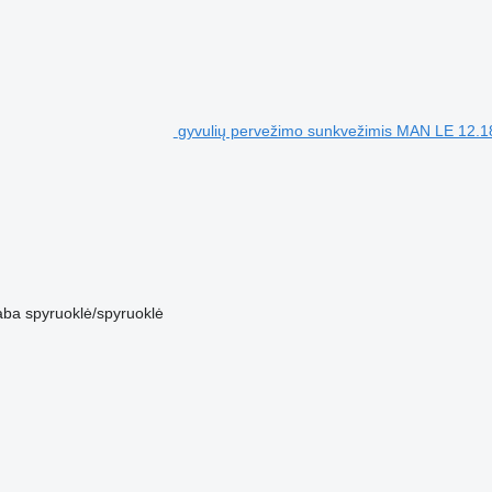
gyvulių pervežimo sunkvežimis MAN LE 12.189
aba
spyruoklė/spyruoklė