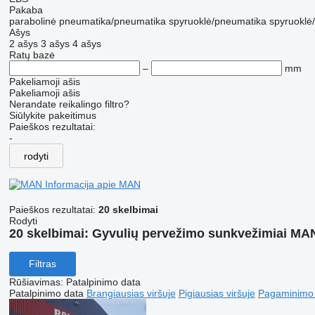
Pakaba
parabolinė
pneumatika/pneumatika
spyruoklė/pneumatika
spyruoklė
Ašys
2 ašys
3 ašys
4 ašys
Ratų bazė
–
mm
Pakeliamoji ašis
Pakeliamoji ašis
Nerandate reikalingo filtro?
Siūlykite pakeitimus
Paieškos rezultatai:
-
rodyti
Informacija apie MAN
Paieškos rezultatai:
20 skelbimai
Rodyti
20 skelbimai:
Gyvulių pervežimo sunkvežimiai MA
Filtras
Rūšiavimas
:
Patalpinimo data
Patalpinimo data
Brangiausias viršuje
Pigiausias viršuje
Pagaminimo m