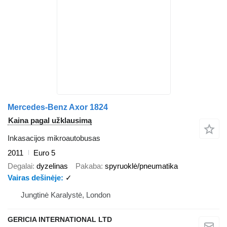
Mercedes-Benz Axor 1824
Kaina pagal užklausimą
Inkasacijos mikroautobusas
2011
Euro 5
Degalai
dyzelinas
Pakaba
spyruoklė/pneumatika
Vairas dešinėje
✓
Jungtinė Karalystė, London
GERICIA INTERNATIONAL LTD