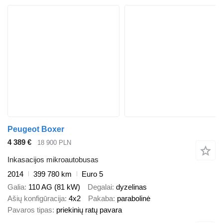
Peugeot Boxer
4 389 €
18 900 PLN
Inkasacijos mikroautobusas
2014
399 780 km
Euro 5
Galia
110 AG (81 kW)
Degalai
dyzelinas
Ašių konfigūracija
4x2
Pakaba
parabolinė
Pavaros tipas
priekinių ratų pavara