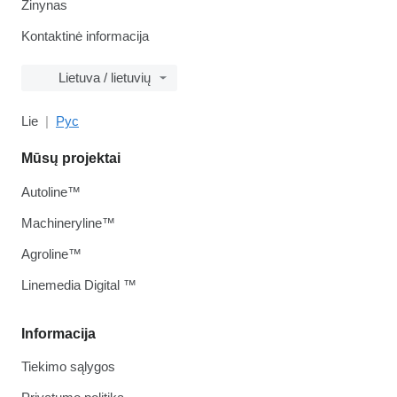
Žinynas
Kontaktinė informacija
Lietuva / lietuvių
Lie
Рус
Mūsų projektai
Autoline™
Machineryline™
Agroline™
Linemedia Digital ™
Informacija
Tiekimo sąlygos