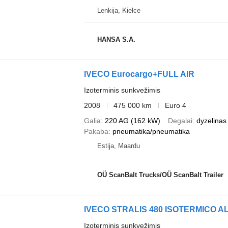
Lenkija, Kielce
HANSA S.A.
IVECO Eurocargo+FULL AIR
Izoterminis sunkvežimis
2008
475 000 km
Euro 4
Galia
220 AG (162 kW)
Degalai
dyzelinas
Pakaba
pneumatika/pneumatika
Estija, Maardu
OÜ ScanBalt Trucks/OÜ ScanBalt Trailer
IVECO STRALIS 480 ISOTERMICO A
Izoterminis sunkvežimis