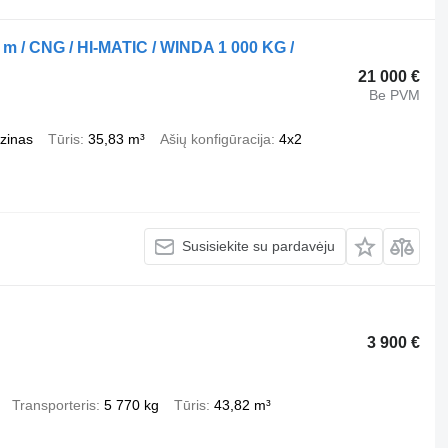
 / CNG / HI-MATIC / WINDA 1 000 KG /
21 000 €
Be PVM
zinas
Tūris
35,83 m³
Ašių konfigūracija
4x2
Susisiekite su pardavėju
3 900 €
Transporteris
5 770 kg
Tūris
43,82 m³