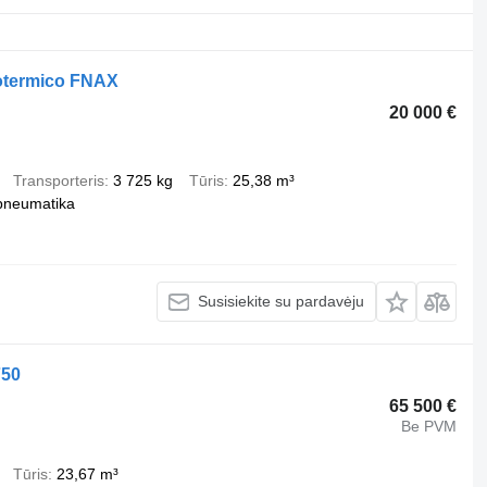
otermico FNAX
20 000 €
Transporteris
3 725 kg
Tūris
25,38 m³
pneumatika
Susisiekite su pardavėju
750
65 500 €
Be PVM
Tūris
23,67 m³