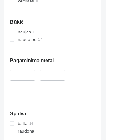
keitimas
Būklė
naujas
naudotos
Pagaminimo metai
–
Spalva
balta
raudona