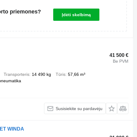
orto priemones?
Įdėti skelbimą
41 500 €
Be PVM
Transporteris
14 490 kg
Tūris
57,66 m³
pneumatika
Susisiekite su pardavėju
RET WINDA