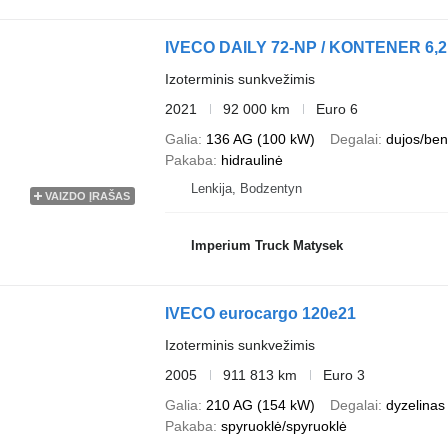
IVECO DAILY 72-NP / KONTENER 6,2 m
Izoterminis sunkvežimis
2021
92 000 km
Euro 6
Galia
136 AG (100 kW)
Degalai
dujos/ben
Pakaba
hidraulinė
Lenkija, Bodzentyn
VAIZDO ĮRAŠAS
Imperium Truck Matysek
IVECO eurocargo 120e21
Izoterminis sunkvežimis
2005
911 813 km
Euro 3
Galia
210 AG (154 kW)
Degalai
dyzelinas
Pakaba
spyruoklė/spyruoklė