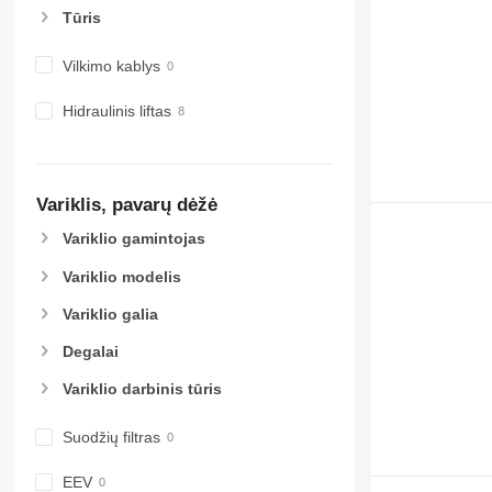
Tūris
Vilkimo kablys
Hidraulinis liftas
Variklis, pavarų dėžė
Variklio gamintojas
Variklio modelis
Variklio galia
Degalai
Variklio darbinis tūris
Suodžių filtras
EEV