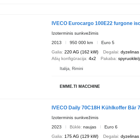
IVECO Eurocargo 100E22 furgone is
Izoterminis sunkvežimis
2013
950 000 km
Euro 5
Galia
220 AG (162 kW)
Degalai
dyzelinas
Ašių konfigūracija
4x2
Pakaba
spyruoklė/
Italija, Rimini
EMME.TI MACCHINE
IVECO Daily 70C18H Kühlkoffer Bär 
Izoterminis sunkvežimis
2023
Būklė
naujas
Euro 6
Galia
175 AG (129 kW)
Degalai
dyzelinas