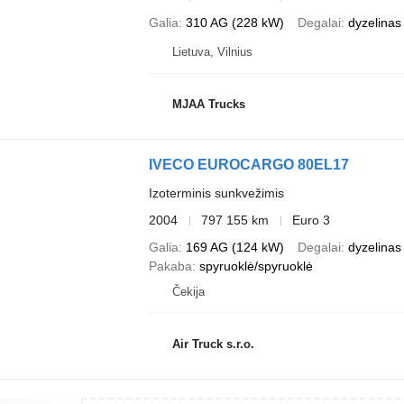
Galia
310 AG (228 kW)
Degalai
dyzelinas
Lietuva, Vilnius
MJAA Trucks
IVECO EUROCARGO 80EL17
Izoterminis sunkvežimis
2004
797 155 km
Euro 3
Galia
169 AG (124 kW)
Degalai
dyzelinas
Pakaba
spyruoklė/spyruoklė
Čekija
Air Truck s.r.o.