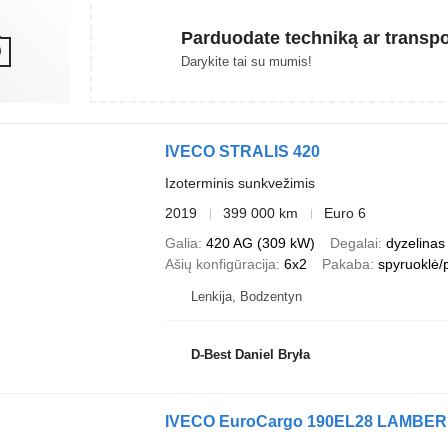
Parduodate techniką ar transp
Darykite tai su mumis!
IVECO STRALIS 420
Izoterminis sunkvežimis
2019
399 000 km
Euro 6
Galia
420 AG (309 kW)
Degalai
dyzelinas
Ašių konfigūracija
6x2
Pakaba
spyruoklė/
Lenkija, Bodzentyn
D-Best Daniel Bryła
IVECO EuroCargo 190EL28 LAMBE