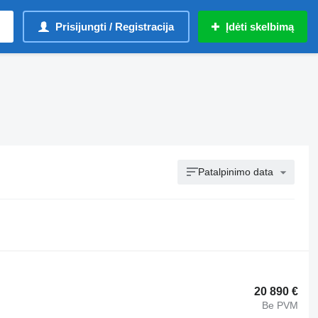
Prisijungti / Registracija
Įdėti skelbimą
Patalpinimo data
20 890 €
Be PVM