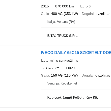
2015
870 000 km
Euro 6
Galia
480 AG (353 kW)
Degalai
dyzelinas
Italija, Voltana (RA)
B.T.V. TRUCK S.R.L.
IVECO DAILY 65C15 SZIGETELT DO
Izoterminis sunkvežimis
173 677 km
Euro 6
Galia
150 AG (110 kW)
Degalai
dyzelinas
Vengrija, Kecskemet
Kubicsek Jármű-Felépítmény Kft.