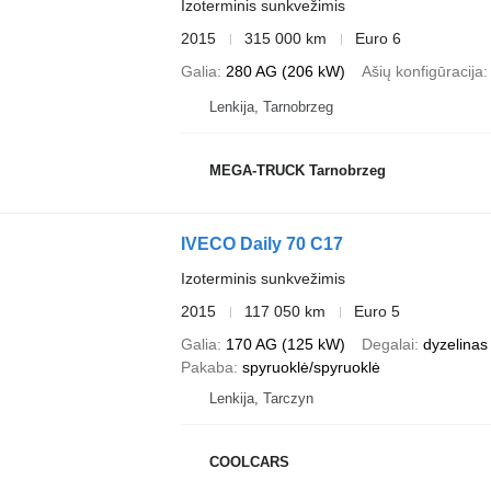
Izoterminis sunkvežimis
2015
315 000 km
Euro 6
Galia
280 AG (206 kW)
Ašių konfigūracija
Lenkija, Tarnobrzeg
MEGA-TRUCK Tarnobrzeg
IVECO Daily 70 C17
Izoterminis sunkvežimis
2015
117 050 km
Euro 5
Galia
170 AG (125 kW)
Degalai
dyzelinas
Pakaba
spyruoklė/spyruoklė
Lenkija, Tarczyn
COOLCARS