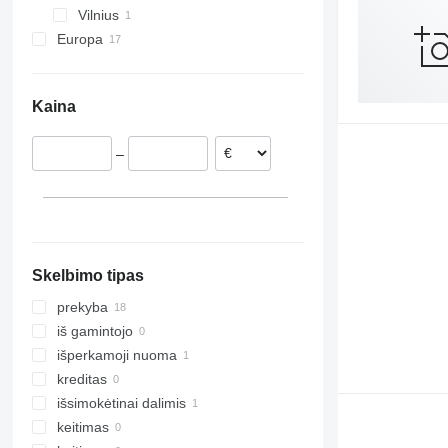
Vilnius
Europa
Lenkija
Italija
Kaina
Ispanija
Estija
–
Čekija
Vengrija
Skelbimo tipas
prekyba
iš gamintojo
išperkamoji nuoma
kreditas
išsimokėtinai dalimis
keitimas