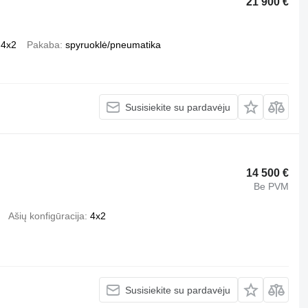
21 900 €
4x2
Pakaba
spyruoklė/pneumatika
Susisiekite su pardavėju
14 500 €
Be PVM
Ašių konfigūracija
4x2
Susisiekite su pardavėju