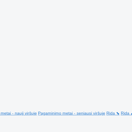
etai - nauji viršuje
Pagaminimo metai - seniausi viršuje
Rida ⬊
Rida 