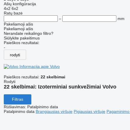
Ašių konfigūracija
4x2
6x2
Ratų bazė
–
mm
Pakeliamoji ašis
Pakeliamoji ašis
Nerandate reikalingo filtro?
Siūlykite pakeitimus
Paieškos rezultatai:
-
rodyti
Informacija apie Volvo
Paieškos rezultatai:
22 skelbimai
Rodyti
22 skelbimai:
Izoterminiai sunkvežimiai Volvo
Filtras
Rūšiavimas
:
Patalpinimo data
Patalpinimo data
Brangiausias viršuje
Pigiausias viršuje
Pagaminimo m