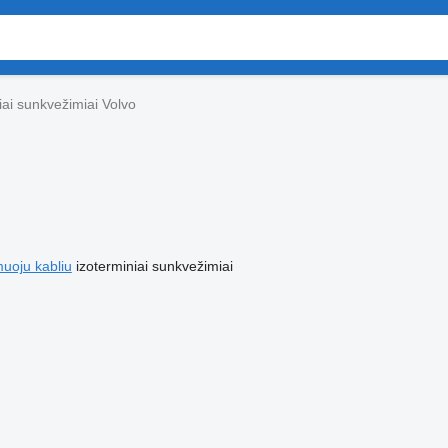
iai sunkvežimiai Volvo
muoju kabliu
izoterminiai sunkvežimiai