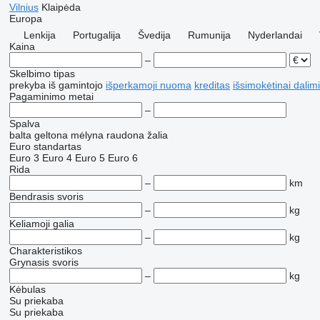
Vilnius
Klaipėda
Europa
Lenkija
Portugalija
Švedija
Rumunija
Nyderlandai
Kaina
–
Skelbimo tipas
prekyba
iš gamintojo
išperkamoji nuoma
kreditas
išsimokėtinai dalim
Pagaminimo metai
–
Spalva
balta
geltona
mėlyna
raudona
žalia
Euro standartas
Euro 3
Euro 4
Euro 5
Euro 6
Rida
–
km
Bendrasis svoris
–
kg
Keliamoji galia
–
kg
Charakteristikos
Grynasis svoris
–
kg
Kėbulas
Su priekaba
Su priekaba