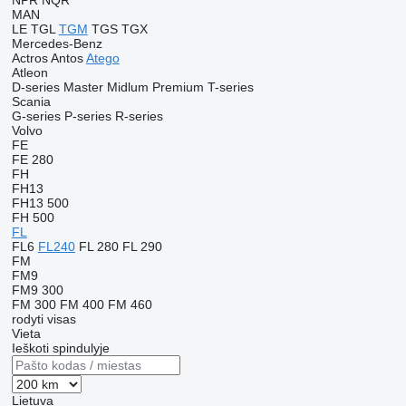
NPR
NQR
MAN
LE
TGL
TGM
TGS
TGX
Mercedes-Benz
Actros
Antos
Atego
Atleon
D-series
Master
Midlum
Premium
T-series
Scania
G-series
P-series
R-series
Volvo
FE
FE 280
FH
FH13
FH13 500
FH 500
FL
FL6
FL240
FL 280
FL 290
FM
FM9
FM9 300
FM 300
FM 400
FM 460
rodyti visas
Vieta
Ieškoti spindulyje
Lietuva