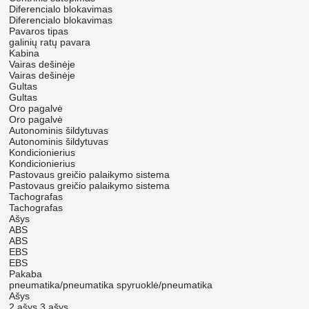
Diferencialo blokavimas
Diferencialo blokavimas
Pavaros tipas
galinių ratų pavara
Kabina
Vairas dešinėje
Vairas dešinėje
Gultas
Gultas
Oro pagalvė
Oro pagalvė
Autonominis šildytuvas
Autonominis šildytuvas
Kondicionierius
Kondicionierius
Pastovaus greičio palaikymo sistema
Pastovaus greičio palaikymo sistema
Tachografas
Tachografas
Ašys
ABS
ABS
EBS
EBS
Pakaba
pneumatika/pneumatika
spyruoklė/pneumatika
Ašys
2 ašys
3 ašys