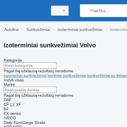
Autoline
Sunkvežimiai
Izoterminiai sunkvežimiai
Izotermin
Izoterminiai sunkvežimiai Volvo
Kategorija
Pagal šią užklausą rezultatų neradome
savivarčiai sunkvežimiai
bortiniai sunkvežimiai
sunkvežimiai su kelia
rodyti visas
Markė
Pagal šią užklausą rezultatų neradome
DAF
CF
LF
XF
BJ
EX-series
IVECO
Daily
EuroCargo
Stralis