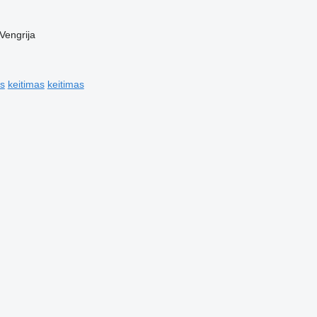
Vengrija
is
keitimas
keitimas