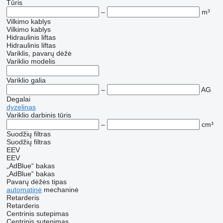
Tūris
–
m³
Vilkimo kablys
Vilkimo kablys
Hidraulinis liftas
Hidraulinis liftas
Variklis, pavarų dėžė
Variklio modelis
Variklio galia
–
AG
Degalai
dyzelinas
Variklio darbinis tūris
–
cm³
Suodžių filtras
Suodžių filtras
EEV
EEV
„AdBlue“ bakas
„AdBlue“ bakas
Pavarų dėžės tipas
automatinė
mechaninė
Retarderis
Retarderis
Centrinis sutepimas
Centrinis sutepimas