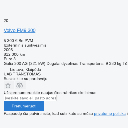
20
Volvo FM9 300
5 300 €
Be PVM
Izoterminis sunkvežimis
2003
812 000 km
Euro 3
Galia
300 AG (221 kW)
Degalai
dyzelinas
Transporteris
9 380 kg
Tūr
Lietuva, Klaipėda
UAB TRANSTOMAS
Susisiekite su pardavėju
Užsiprenumeruokite naujus šios rubrikos skelbimus
Prenumeruoti
Paspaudę čia patvirtinsite, kad sutinkate su mūsų
privatumo politika
i