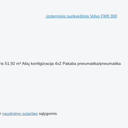
izoterminis sunkvežimis Volvo FM9 300
is
51,92 m³
Ašių konfigūracija
4x2
Pakaba
pneumatika/pneumatika
r
naudojimo sutarties
sąlygomis.