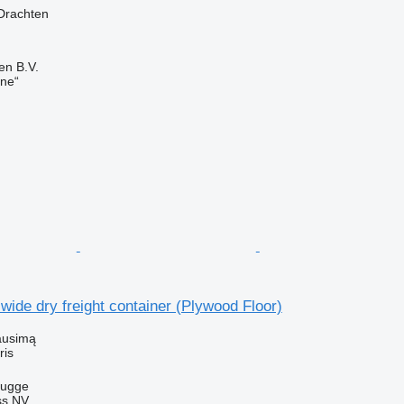
Drachten
en B.V.
ine“
 wide dry freight container (Plywood Floor)
ausimą
ris
rugge
ss NV