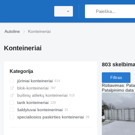
Autoline
Konteineriai
Konteineriai
803 skelbima
Kategorija
Filtras
jūriniai konteineriai
Rūšiavimas
:
Pata
blok-konteineriai
40 pėdų konteineriai
Patalpinimo data
buitinių atliekų konteineriai
20 pėdų konteineriai
tank konteineriai
10 pėdų konteineriai
šaldytuvai konteineriniai
5 pėdų konteineriai
20 pėdų tank konteineriai
specialiosios paskirties konteineriai
8 pėdų konteineriai
30 pėdų tank konteineriai
40 pėdų konteineriniai šaldytuvai
30 pėdų konteineriai
40 pėdų tank konteineriai
20 pėdų konteineriniai šaldytuvai
45 pėdų konteineriai
10 pėdų tank konteineriai
10 pėdų konteineriai-šaldytuvai