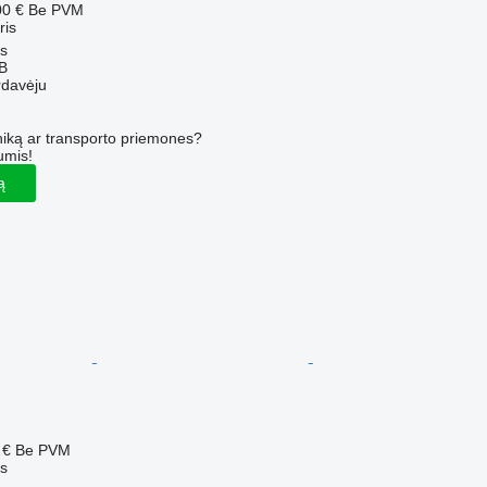
00 €
Be PVM
ris
us
AB
rdavėju
iką ar transporto priemones?
umis!
ą
 €
Be PVM
is