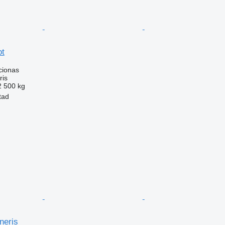
ot
cionas
ris
2 500 kg
tad
neris