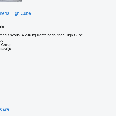
ineris High Cube
ris
nasis svoris
4 200 kg
Konteinerio tipas
High Cube
ас
s Group
rdavėju
rcase