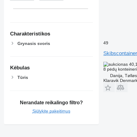
Charakteristikos
49
Grynasis svoris
Skibscontainer
40,
Kėbulas
8 pėdų konteiner
Danija, Tøllø
Tūris
Klaravik Denmar
Nerandate reikalingo filtro?
Siūlykite pakeitimus