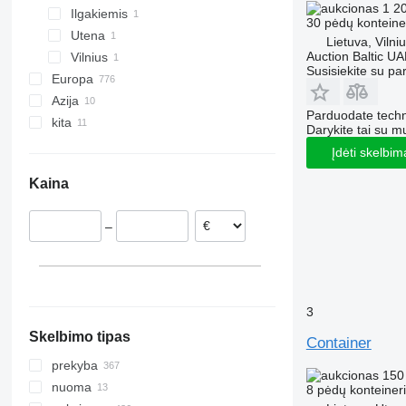
1 2
Ilgakiemis
30 pėdų konteine
Utena
Lietuva, Vilni
Auction Baltic U
Vilnius
Susisiekite su pa
Europa
Azija
Jungtinė Karalystė
Parduodate techn
kita
Vokietija
Turkija
Darykite tai su m
Nyderlandai
Uzbekija
Ukraina
Įdėti skelbim
Ispanija
Gruzija
Gana
Kaina
Rumunija
Čilė
Lenkija
–
Danija
Italija
rodyti visas
3
Skelbimo tipas
Container
prekyba
150
nuoma
8 pėdų konteiner