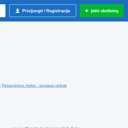
Prisijungti / Registracija
Įdėti skelbimą
e
Pagaminimo metai - seniausi viršuje