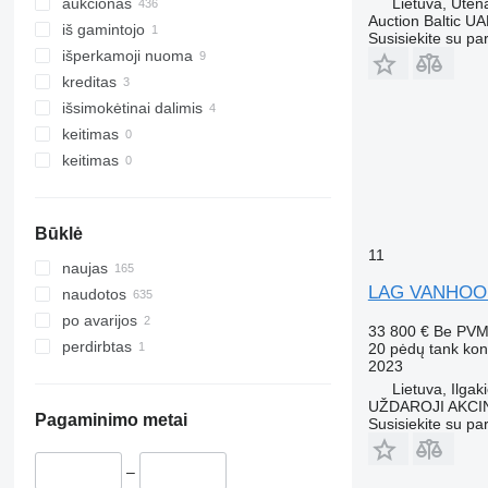
Lietuva, Uten
aukcionas
Auction Baltic U
iš gamintojo
Susisiekite su pa
išperkamoji nuoma
kreditas
išsimokėtinai dalimis
keitimas
keitimas
Būklė
11
naujas
LAG VANHOOL
naudotos
po avarijos
33 800 €
Be PV
perdirbtas
20 pėdų tank kon
2023
Lietuva, Ilgak
UŽDAROJI AKCI
Pagaminimo metai
Susisiekite su pa
–