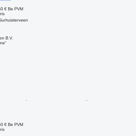
50 €
Be PVM
ris
Surhuisterveen
en B.V.
ine“
50 €
Be PVM
ris