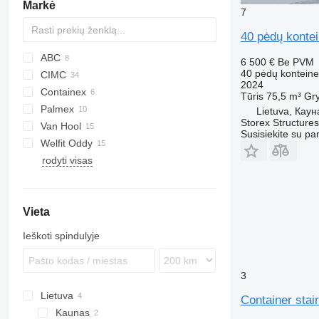
Markė
7 pėdų konteineriai-šaldytuvai
7
40 pėdų konte
ABC
6 500 €
Be PVM
40 pėdų konteine
CIMC
2024
Containex
Tūris
75,5 m³
Gry
Palmex
O-3
LE
MP
Lietuva, Каун
Storex Structure
Van Hool
Susisiekite su pa
Welfit Oddy
ADR
rodyti visas
T-series
LPG
Vieta
Ieškoti spindulyje
3
Lietuva
Container stai
Kaunas