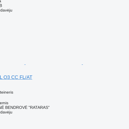
a
AB
rdavėju
 O3 CC FL/AT
M
teineris
iemis
NĖ BENDROVĖ "RATARAS"
rdavėju