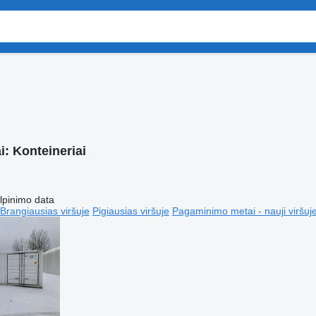
i:
Konteineriai
lpinimo data
Brangiausias viršuje
Pigiausias viršuje
Pagaminimo metai - nauji viršuj