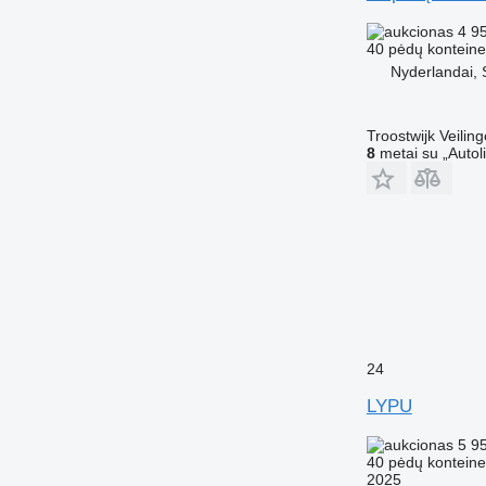
4 9
40 pėdų konteine
Nyderlandai, 
Troostwijk Veiling
8
metai su „Autol
24
LYPU
5 9
40 pėdų konteine
2025