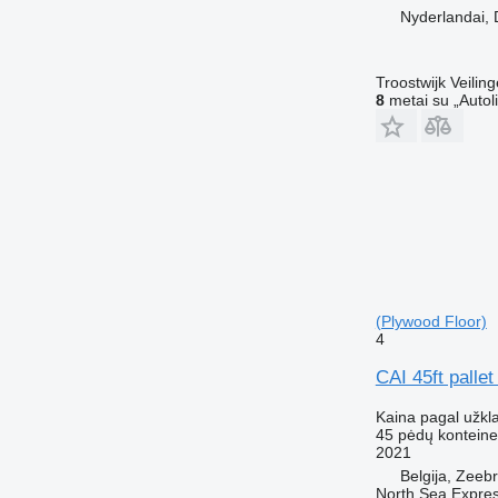
Nyderlandai, 
Troostwijk Veiling
8
metai su „Autol
(Plywood Floor)
4
CAI 45ft pallet
Kaina pagal užkl
45 pėdų konteine
2021
Belgija, Zeeb
North Sea Expre