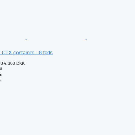
 CTX container - 8 fods
13 €
300 DKK
is
se
k