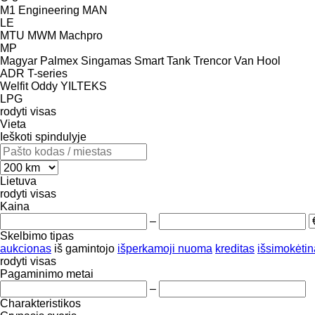
M1 Engineering
MAN
LE
MTU
MWM
Machpro
MP
Magyar
Palmex
Singamas
Smart
Tank
Trencor
Van Hool
ADR
T-series
Welfit Oddy
YILTEKS
LPG
rodyti visas
Vieta
Ieškoti spindulyje
Lietuva
rodyti visas
Kaina
–
Skelbimo tipas
aukcionas
iš gamintojo
išperkamoji nuoma
kreditas
išsimokėtin
rodyti visas
Pagaminimo metai
–
Charakteristikos