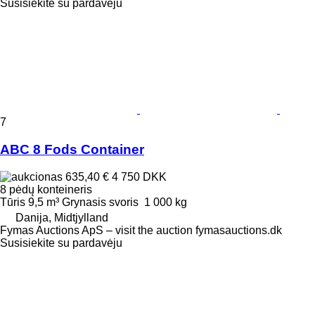
Susisiekite su pardavėju
7
ABC 8 Fods Container
635,40 €
4 750 DKK
8 pėdų konteineris
Tūris
9,5 m³
Grynasis svoris
1 000 kg
Danija, Midtjylland
Fymas Auctions ApS – visit the auction fymasauctions.dk
Susisiekite su pardavėju