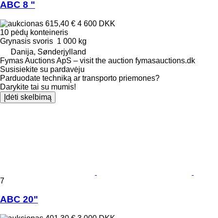
ABC 8 "
615,40 €
4 600 DKK
10 pėdų konteineris
Grynasis svoris
1 000 kg
Danija, Sønderjylland
Fymas Auctions ApS – visit the auction fymasauctions.dk
Susisiekite su pardavėju
Parduodate techniką ar transporto priemones?
Darykite tai su mumis!
Įdėti skelbimą
7
ABC 20"