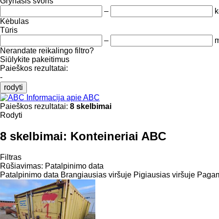
Grynasis svoris
–
k
Kėbulas
Tūris
–
m
Nerandate reikalingo filtro?
Siūlykite pakeitimus
Paieškos rezultatai:
-
rodyti
Informacija apie ABC
Paieškos rezultatai:
8 skelbimai
Rodyti
8 skelbimai:
Konteineriai ABC
Filtras
Rūšiavimas
:
Patalpinimo data
Patalpinimo data
Brangiausias viršuje
Pigiausias viršuje
Pagami