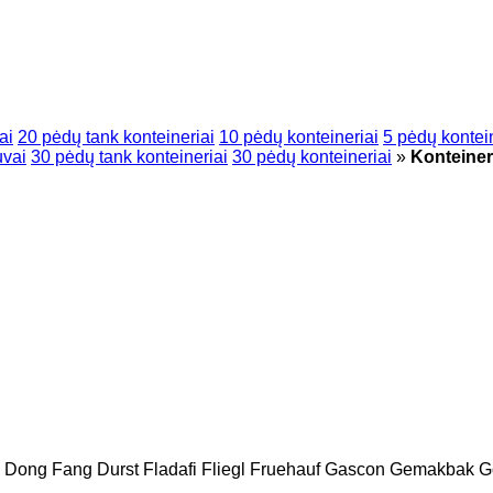
ai
20 pėdų tank konteineriai
10 pėdų konteineriai
5 pėdų kontei
uvai
30 pėdų tank konteineriai
30 pėdų konteineriai
»
Konteiner
Dong Fang
Durst
Fladafi
Fliegl
Fruehauf
Gascon
Gemakbak
G