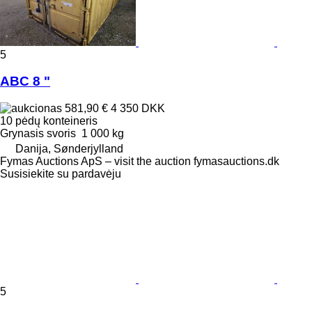
5
ABC 8 "
581,90 €
4 350 DKK
10 pėdų konteineris
Grynasis svoris
1 000 kg
Danija, Sønderjylland
Fymas Auctions ApS – visit the auction fymasauctions.dk
Susisiekite su pardavėju
5