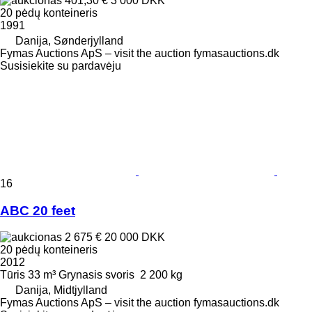
401,30 €
3 000 DKK
20 pėdų konteineris
1991
Danija, Sønderjylland
Fymas Auctions ApS – visit the auction fymasauctions.dk
Susisiekite su pardavėju
16
ABC 20 feet
2 675 €
20 000 DKK
20 pėdų konteineris
2012
Tūris
33 m³
Grynasis svoris
2 200 kg
Danija, Midtjylland
Fymas Auctions ApS – visit the auction fymasauctions.dk