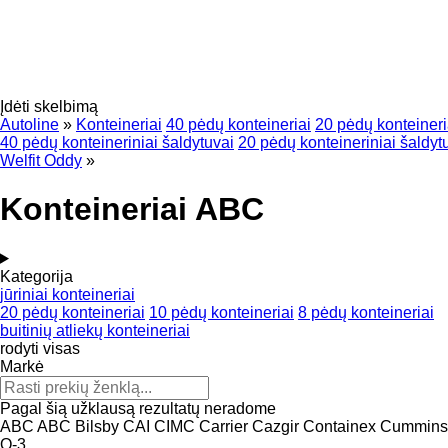
Įdėti skelbimą
Autoline
»
Konteineriai
40 pėdų konteineriai
20 pėdų konteineri
40 pėdų konteineriniai šaldytuvai
20 pėdų konteineriniai šaldyt
Welfit Oddy
»
Konteineriai ABC
Kategorija
jūriniai konteineriai
20 pėdų konteineriai
10 pėdų konteineriai
8 pėdų konteineriai
buitinių atliekų konteineriai
rodyti visas
Markė
Pagal šią užklausą rezultatų neradome
ABC
ABC
Bilsby
CAI
CIMC
Carrier
Cazgir
Containex
Cummins
O-3