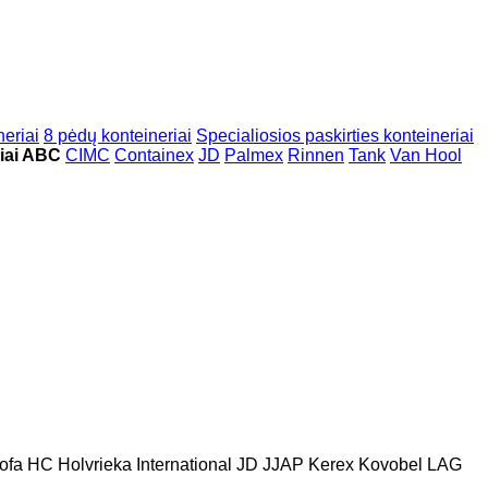
neriai
8 pėdų konteineriai
Specialiosios paskirties konteineriai
iai ABC
CIMC
Containex
JD
Palmex
Rinnen
Tank
Van Hool
ofa
HC
Holvrieka
International
JD
JJAP
Kerex
Kovobel
LAG