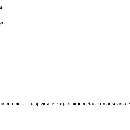
g
³
nimo metai - nauji viršuje
Pagaminimo metai - seniausi viršuje