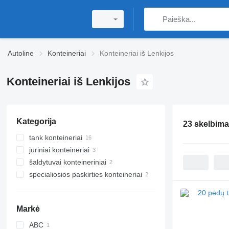
Autoline
Konteineriai
Konteineriai iš Lenkijos
Konteineriai iš Lenkijos
Kategorija
23 skelbima
tank konteineriai
jūriniai konteineriai
20 pėdų tank konteineriai
šaldytuvai konteineriniai
30 pėdų tank konteineriai
45 pėdų konteineriai
specialiosios paskirties konteineriai
40 pėdų konteineriai
7 pėdų konteineriai-šaldytuvai
20 pėdų konteineriai
10 pėdų konteineriai-šaldytuvai
Markė
ABC