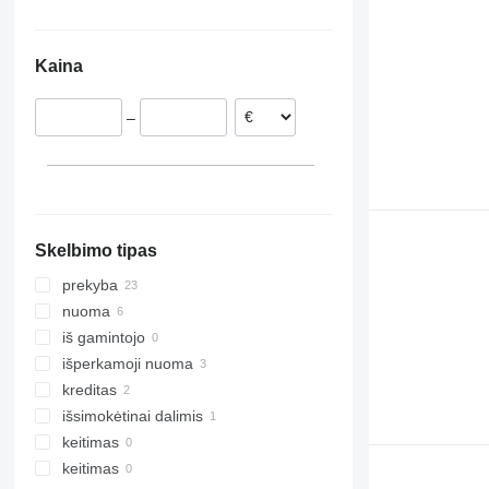
Nyderlandai
Uzbekija
Ukraina
Ispanija
Gruzija
Gana
Kaina
Rumunija
Čilė
Lenkija
–
Bielsko-Biała
Danija
Lublin
Prancūzija
rodyti visas
Łódź
Warsaw
Kąty Wrocławskie
Skelbimo tipas
Włoszczowa
Radom
prekyba
Krakow
nuoma
iš gamintojo
išperkamoji nuoma
kreditas
išsimokėtinai dalimis
keitimas
keitimas