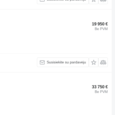
19 950 €
Be PVM
Susisiekite su pardavėju
33 750 €
Be PVM