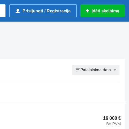
Prisijungti / Registracija
Įdėti skelbimą
Patalpinimo data
16 000 €
Be PVM