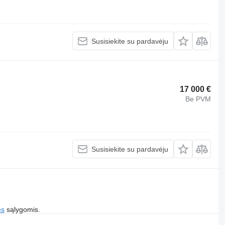
Susisiekite su pardavėju
17 000 €
Be PVM
Susisiekite su pardavėju
es
sąlygomis.