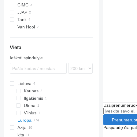
CIMC
JJAP
Tank
Van Hool
ADR
T-series
Vieta
Ieškoti spindulyje
Lietuva
Kaunas
Ilgakiemis
Užsiprenumeruoki
Utena
Vilnius
Prenumeruot
Europa
Azija
Jungtinė Karalystė
Paspaudę čia patv
kita
Vokietija
Turkija