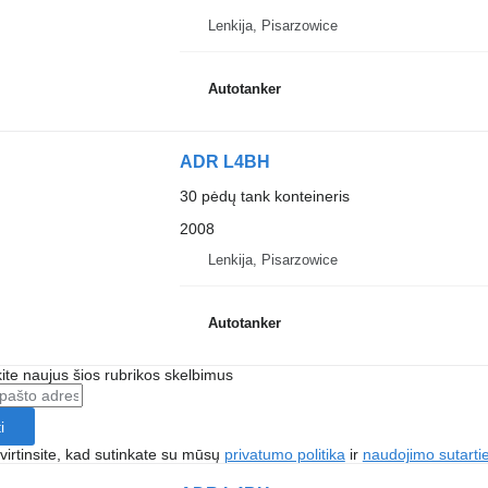
Lenkija, Pisarzowice
Autotanker
ADR L4BH
30 pėdų tank konteineris
2008
Lenkija, Pisarzowice
Autotanker
te naujus šios rubrikos skelbimus
i
irtinsite, kad sutinkate su mūsų
privatumo politika
ir
naudojimo sutarti