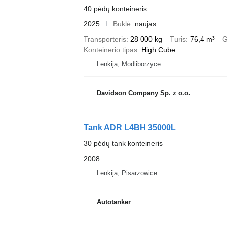
40 pėdų konteineris
2025
Būklė
naujas
Transporteris
28 000 kg
Tūris
76,4 m³
G
Konteinerio tipas
High Cube
Lenkija, Modliborzyce
Davidson Company Sp. z o.o.
Tank ADR L4BH 35000L
30 pėdų tank konteineris
2008
Lenkija, Pisarzowice
Autotanker