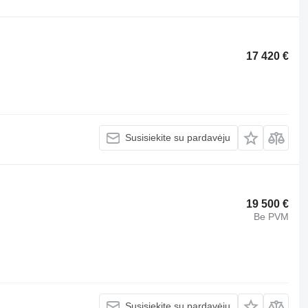
17 420 €
Susisiekite su pardavėju
19 500 €
Be PVM
Susisiekite su pardavėju