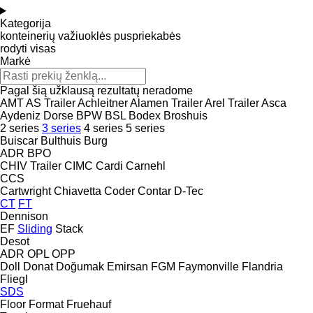
Kategorija
konteinerių važiuoklės puspriekabės
rodyti visas
Markė
Pagal šią užklausą rezultatų neradome
AMT
AS Trailer
Achleitner
Alamen Trailer
Arel Trailer
Asca
Aydeniz Dorse
BPW
BSL
Bodex
Broshuis
2 series
3 series
4 series
5 series
Buiscar
Bulthuis
Burg
ADR
BPO
CHIV Trailer
CIMC
Cardi
Carnehl
CCS
Cartwright
Chiavetta
Coder
Contar
D-Tec
CT
FT
Dennison
EF
Sliding
Stack
Desot
ADR
OPL
OPP
Doll
Donat
Doğumak
Emirsan
FGM
Faymonville
Flandria
Fliegl
SDS
Floor
Format
Fruehauf