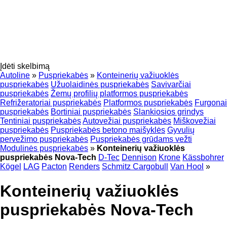
Įdėti skelbimą
Autoline
»
Puspriekabės
»
Konteinerių važiuoklės
puspriekabės
Užuolaidinės puspriekabės
Savivarčiai
puspriekabės
Žemų profilių platformos puspriekabės
Refrižeratoriai puspriekabės
Platformos puspriekabės
Furgonai
puspriekabės
Bortiniai puspriekabės
Slankiosios grindys
Tentiniai puspriekabės
Autovežiai puspriekabės
Miškovežiai
puspriekabės
Puspriekabės betono maišyklės
Gyvulių
pervežimo puspriekabės
Puspriekabės grūdams vežti
Modulinės puspriekabės
»
Konteinerių važiuoklės
puspriekabės Nova-Tech
D-Tec
Dennison
Krone
Kässbohrer
Kögel
LAG
Pacton
Renders
Schmitz Cargobull
Van Hool
»
Konteinerių važiuoklės
puspriekabės Nova-Tech