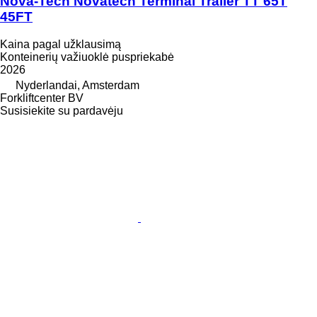
Nova-Tech Novatech Terminal Trailer TT 65T
45FT
Kaina pagal užklausimą
Konteinerių važiuoklė puspriekabė
2026
Nyderlandai, Amsterdam
Forkliftcenter BV
Susisiekite su pardavėju