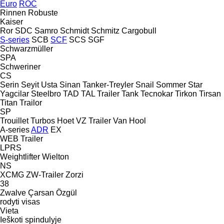
Euro
ROC
Rinnen
Robuste
Kaiser
Ror
SDC
Samro
Schmidt
Schmitz Cargobull
S-series
SCB
SCF
SCS
SGF
Schwarzmüller
SPA
Schweriner
CS
Serin
Seyit Usta
Sinan Tanker-Treyler
Snail
Sommer
Star
Yagcilar
Steelbro
TAD
TAL Trailer
Tank
Tecnokar
Tirkon
Tirsan
Titan
Trailor
SP
Trouillet
Turbos Hoet
VZ Trailer
Van Hool
A-series
ADR
EX
WEB Trailer
LPRS
Weightlifter
Wielton
NS
XCMG
ZW-Trailer
Zorzi
38
Zwalve
Çarsan
Özgül
rodyti visas
Vieta
Ieškoti spindulyje