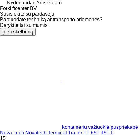
Nyderlandai, Amsterdam
Forkliftcenter BV
Susisiekite su pardavėju
Parduodate techniką ar transporto priemones?
Darykite tai su mumis!
Įdėti skelbimą
konteinerių važiuoklė puspriekabė
Nova-Tech Novatech Terminal Trailer TT 65T 45FT
15