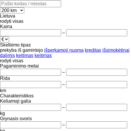
Lietuva
rodyti visas
Kaina
–
Skelbimo tipas
prekyba
iš gamintojo
išperkamoji nuoma
kreditas
išsimokėtinai
dalimis
keitimas
keitimas
rodyti visas
Pagaminimo metai
–
Rida
–
km
Charakteristikos
Keliamoji galia
–
kg
Grynasis svoris
–
kg