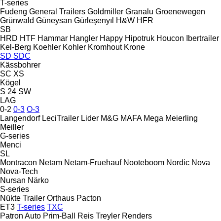
T-series
Fudeng
General Trailers
Goldmiller
Granalu
Groenewegen
Grünwald
Güneysan
Gürleşenyıl
H&W
HFR
SB
HRD
HTF
Hammar
Hangler
Happy
Hipotruk
Houcon
Ibertrailer
Kel-Berg
Koehler
Kohler
Kromhout
Krone
SD
SDC
Kässbohrer
SC
XS
Kögel
S 24
SW
LAG
0-2
0-3
O-3
Langendorf
LeciTrailer
Lider
M&G
MAFA
Mega
Meierling
Meiller
G-series
Menci
SL
Montracon
Netam
Netam-Fruehauf
Nooteboom
Nordic
Nova
Nova-Tech
Nursan
Närko
S-series
Nükte Trailer
Orthaus
Pacton
ET3
T-series
TXC
Patron Auto
Prim-Ball
Reis Treyler
Renders