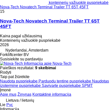
konteinerių važiuoklė puspriekabė
Nova-Tech Novatech Terminal Trailer TT 65T 45FT
15
Nova-Tech Novatech Terminal Trailer TT 65T
45FT
Kaina pagal užklausimą
Konteinerių važiuoklė puspriekabė
2026
Nyderlandai, Amsterdam
Forkliftcenter BV
Susisiekite su pardavėju
Informacija apie Nova-Tech
Paieškos rezultatai:
9 skelbimai
Rodyti
Taip pat žiūrėkite
Naudota puspriekabe
Parduodu tentine puspriekabe
Naudotas
izotermine puspriekabe
Savivarte puspriekabe
SPMT
Įmonė
Apie mus
Žinynas
Kontaktinė informacija
Lietuva / lietuvių
Lie
Рус
Informacija