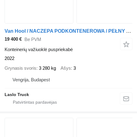
Van Hool / NACZEPA PODKONTENEROWA / PEŁNY ADR / 3 OSIE / OSIE SAF / ALUSY
19 400 €
Be PVM
Konteinerių važiuoklė puspriekabė
2022
Grynasis svoris
3 280 kg
Ašys
3
Vengrija, Budapest
Laslo Truck