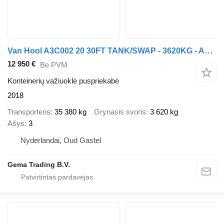
Van Hool A3C002 20 30FT TANK/SWAP - 3620KG - ADR - BPW Assen Disc - Alcoa
12 950 €
Be PVM
Konteinerių važiuoklė puspriekabė
2018
Transporteris
35 380 kg
Grynasis svoris
3 620 kg
Ašys
3
Nyderlandai, Oud Gastel
Gema Trading B.V.