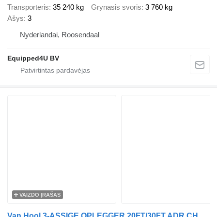
Transporteris
35 240 kg
Grynasis svoris
3 760 kg
Ašys
3
Nyderlandai, Roosendaal
Equipped4U BV
VAIZDO ĮRAŠAS
Van Hool 3-ASSIGE OPLEGGER 20FT/30FT ADR CHASSIS / galvanized / BPW DRUM