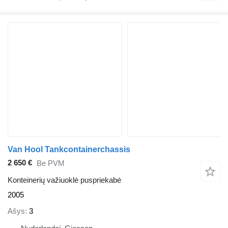
Van Hool Tankcontainerchassis
2 650 €
Be PVM
Konteinerių važiuoklė puspriekabė
2005
Ašys
3