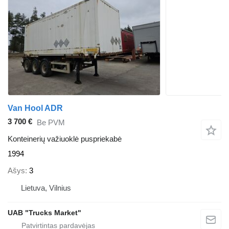
Van Hool ADR
3 700 €
Be PVM
Konteinerių važiuoklė puspriekabė
1994
Ašys
3
Lietuva, Vilnius
UAB "Trucks Market"