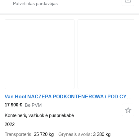
Van Hool NACZEPA PODKONTENEROWA / POD CYSTERNE / PEŁNY ADR / 3 OSIE / OSI
17 900 €
Be PVM
Konteinerių važiuoklė puspriekabė
2022
Transporteris
35 720 kg
Grynasis svoris
3 280 kg