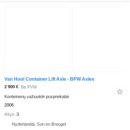
Van Hool Container Lift Axle - BPW Axles
2 900 €
Be PVM
Konteinerių važiuoklė puspriekabė
2006
Ašys
3
Nyderlandai, Son en Breugel