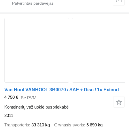
Van Hool VANHOOL 3B0070 / SAF + Disc / 1x Extendable / Lift Axle
4 750 €
Be PVM
Konteinerių važiuoklė puspriekabė
2011
Transporteris
33 310 kg
Grynasis svoris
5 690 kg