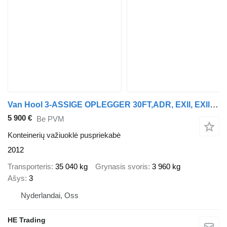
Van Hool 3-ASSIGE OPLEGGER 30FT,ADR, EXll, EXlll, FL,AT, chassis own weig
5 900 €
Be PVM
Konteinerių važiuoklė puspriekabė
2012
Transporteris
35 040 kg
Grynasis svoris
3 960 kg
Ašys
3
Nyderlandai, Oss
HE Trading