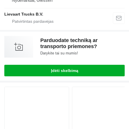
Nyderlandai, Giessen
Lievaart Trucks B.V.
Parduodate techniką ar
transporto priemones?
Darykite tai su mumis!
Įdėti skelbimą