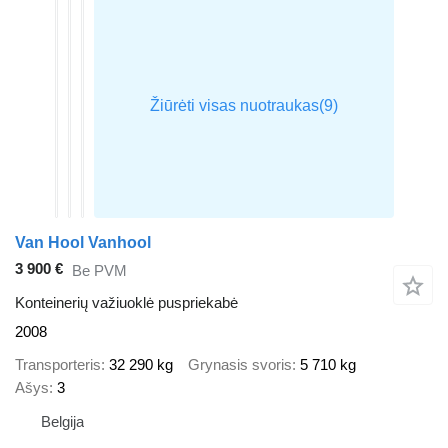
Van Hool Vanhool
3 900 €
Be PVM
Konteinerių važiuoklė puspriekabė
2008
Transporteris
32 290 kg
Grynasis svoris
5 710 kg
Ašys
3
Belgija