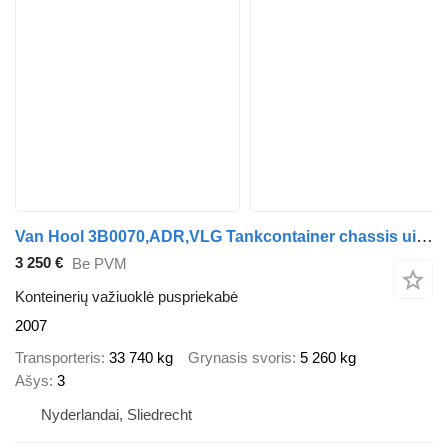
Van Hool 3B0070,ADR,VLG Tankcontainer chassis uitschuifbaar,2X20 30 40 vo
3 250 €
Be PVM
Konteinerių važiuoklė puspriekabė
2007
Transporteris
33 740 kg
Grynasis svoris
5 260 kg
Ašys
3
Nyderlandai, Sliedrecht