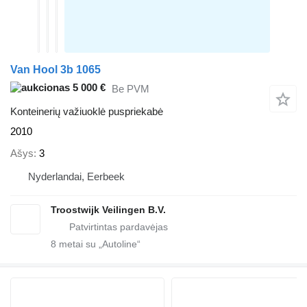
Van Hool 3b 1065
5 000 €
Be PVM
Konteinerių važiuoklė puspriekabė
2010
Ašys
3
Nyderlandai, Eerbeek
Troostwijk Veilingen B.V.
8
metai su „Autoline“