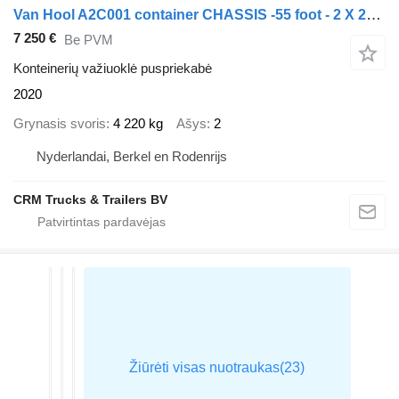
Van Hool A2C001 container CHASSIS -55 foot - 2 X 20 FOOT 45 ft 40 ft. -BP
7 250 €
Be PVM
Konteinerių važiuoklė puspriekabė
2020
Grynasis svoris
4 220 kg
Ašys
2
Nyderlandai, Berkel en Rodenrijs
CRM Trucks & Trailers BV