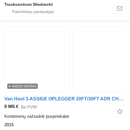
Truckcentrum Sliedrecht
VAIZDO ĮRAŠAS
Van Hool 3-ASSIGE OPLEGGER 20FT/30FT ADR CHASSIS / galvanized / BPW DRUM
8 985 €
Be PVM
Konteinerių važiuoklė puspriekabė
2015