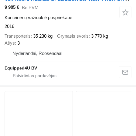
9 985 €
Be PVM
Konteinerių važiuoklė puspriekabė
2016
Transporteris
35 230 kg
Grynasis svoris
3 770 kg
Ašys
3
Nyderlandai, Roosendaal
Equipped4U BV