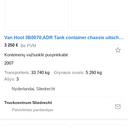
Van Hool 3B0070,ADR Tank container chassis uitschuifbaar,2X20 30 40 voet
3 250 €
Be PVM
Konteinerių važiuoklė puspriekabė
2007
Transporteris
33 740 kg
Grynasis svoris
5 260 kg
Ašys
3
Nyderlandai, Sliedrecht
Truckcentrum Sliedrecht