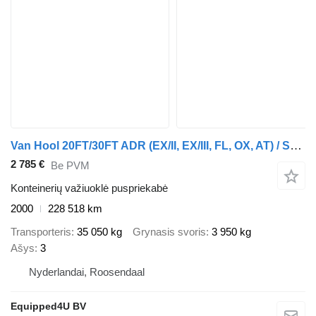
Van Hool 20FT/30FT ADR (EX/II, EX/III, FL, OX, AT) / SAF / drum / liftaxl
2 785 €
Be PVM
Konteinerių važiuoklė puspriekabė
2000
228 518 km
Transporteris
35 050 kg
Grynasis svoris
3 950 kg
Ašys
3
Nyderlandai, Roosendaal
Equipped4U BV