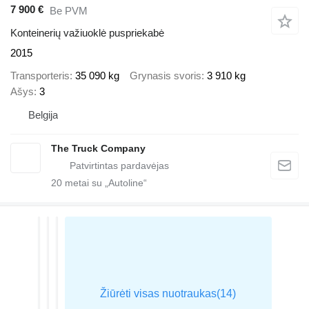
7 900 €
Be PVM
Konteinerių važiuoklė puspriekabė
2015
Transporteris
35 090 kg
Grynasis svoris
3 910 kg
Ašys
3
Belgija
The Truck Company
20
metai su „Autoline“