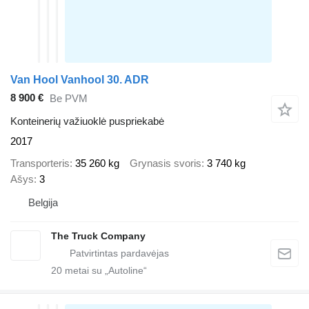
Van Hool Vanhool 30. ADR
8 900 €
Be PVM
Konteinerių važiuoklė puspriekabė
2017
Transporteris
35 260 kg
Grynasis svoris
3 740 kg
Ašys
3
Belgija
The Truck Company
20
metai su „Autoline“