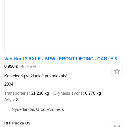
Van Hool 3 AXLE - BPW - FRONT LIFTING - CABLE & KIPPING SYSTEM
8 950 €
Be PVM
Konteinerių važiuoklė puspriekabė
2004
Transporteris
31 230 kg
Grynasis svoris
6 770 kg
Ašys
3
Nyderlandai, Groot-Ammers
RH Trucks BV