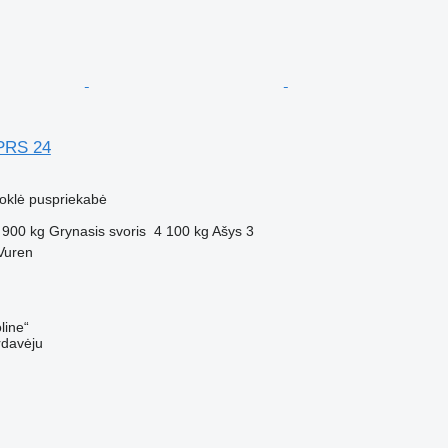
PRS 24
uoklė puspriekabė
 900 kg
Grynasis svoris
4 100 kg
Ašys
3
Vuren
line“
rdavėju