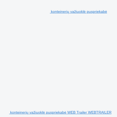
konteinerių važiuoklė puspriekabė
konteinerių važiuoklė puspriekabė WEB Trailer WEBTRAILER