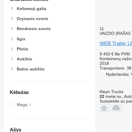
Keliamoji galia
Grynasis svoris
11
Bendrasis svoris
VAIZDO ĮRAŠAS
Ilgis
WEB Trailer L
Plotis
9 450 €
Be PVM
Konteinerių važi
Aukštis
2018
Transporteris
38
Balno aukštis
Nyderlandai, 
Kleyn Trucks
Kėbulas
22
metai su „Auto
Susisiekite su pa
Mega
Ašys