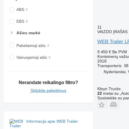
ABS
EBS
11
VAIZDO ĮRAŠAS
Ašies markė
WEB Trailer L
Pakeliamoji ašis
9 450 €
Be PVM
Konteinerių važi
Vairuojamoji ašis
2018
Transporteris
38
Nyderlandai, 
Nerandate reikalingo filtro?
Kleyn Trucks
Siūlykite pakeitimus
22
metai su „Auto
Susisiekite su pa
Informacija apie WEB Trailer