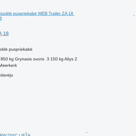
8
A 18
M
uoklė puspriekabė
 850 kg
Grynasis svoris
3 150 kg
Ašys
2
 Meerkerk
rdavėju
PW DISC LIFTA