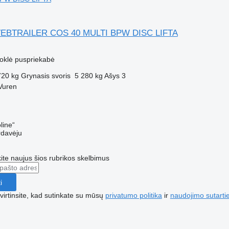
WEBTRAILER COS 40 MULTI BPW DISC LIFTA
uoklė puspriekabė
720 kg
Grynasis svoris
5 280 kg
Ašys
3
Vuren
line“
rdavėju
te naujus šios rubrikos skelbimus
i
irtinsite, kad sutinkate su mūsų
privatumo politika
ir
naudojimo sutarti