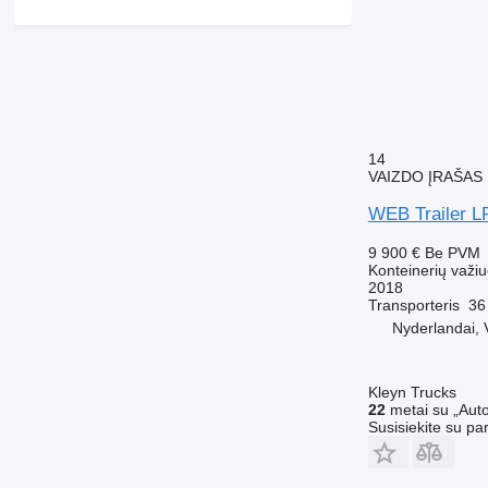
14
VAIZDO ĮRAŠAS
WEB Trailer L
9 900 €
Be PVM
Konteinerių važi
2018
Transporteris
36
Nyderlandai, 
Kleyn Trucks
22
metai su „Auto
Susisiekite su pa