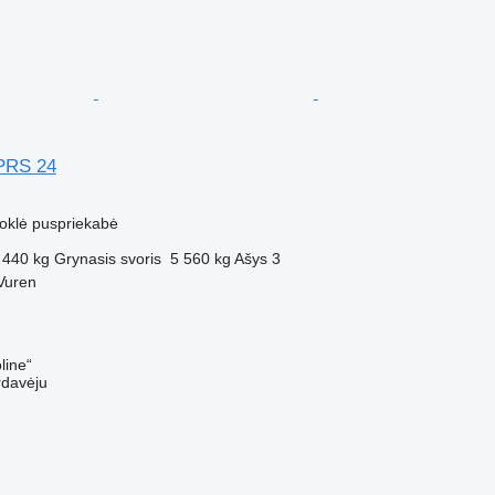
PRS 24
uoklė puspriekabė
 440 kg
Grynasis svoris
5 560 kg
Ašys
3
Vuren
line“
rdavėju