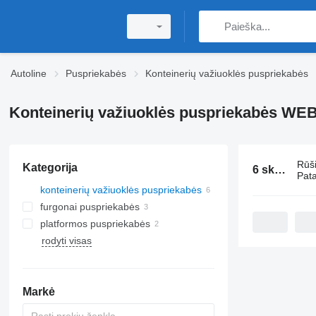
Autoline
Puspriekabės
Konteinerių važiuoklės puspriekabės
Konteinerių važiuoklės puspriekabės WEB 
Rūš
Kategorija
6 skelbimai:
Pata
konteinerių važiuoklės puspriekabės
furgonai puspriekabės
platformos puspriekabės
rodyti visas
Markė