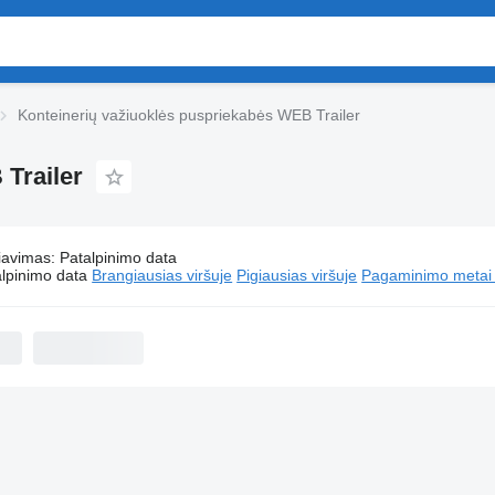
Konteinerių važiuoklės puspriekabės WEB Trailer
Trailer
iavimas
:
Patalpinimo data
Konteinerių važiuoklės puspriekabės WEB Trailer
lpinimo data
Brangiausias viršuje
Pigiausias viršuje
Pagaminimo metai -