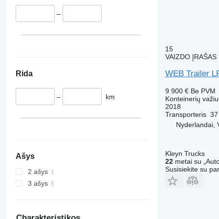
–
15
VAIZDO ĮRAŠAS
WEB Trailer L
Rida
9 900 €
Be PVM
–
km
Konteinerių važi
2018
Transporteris
37
Nyderlandai, 
Kleyn Trucks
Ašys
22
metai su „Auto
Susisiekite su pa
2 ašys
3 ašys
Charakteristikos