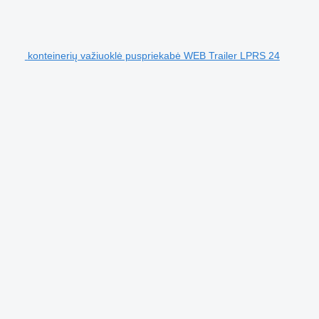
konteinerių važiuoklė puspriekabė WEB Trailer LPRS 24