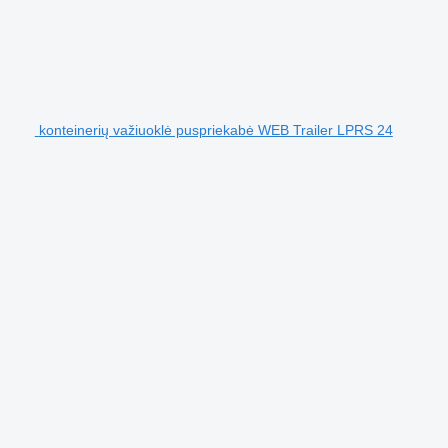
konteinerių važiuoklė puspriekabė WEB Trailer LPRS 24