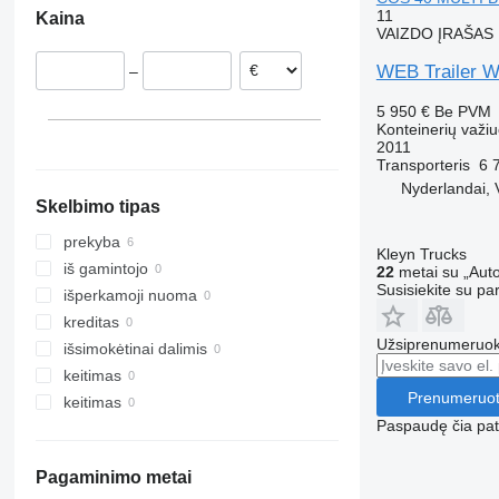
11
Kaina
VAIZDO ĮRAŠAS
WEB Trailer 
–
5 950 €
Be PVM
Konteinerių važi
2011
Transporteris
6 
Nyderlandai, 
Skelbimo tipas
prekyba
Kleyn Trucks
iš gamintojo
22
metai su „Auto
Susisiekite su pa
išperkamoji nuoma
kreditas
Užsiprenumeruoki
išsimokėtinai dalimis
keitimas
Prenumeruot
keitimas
Paspaudę čia patv
Pagaminimo metai