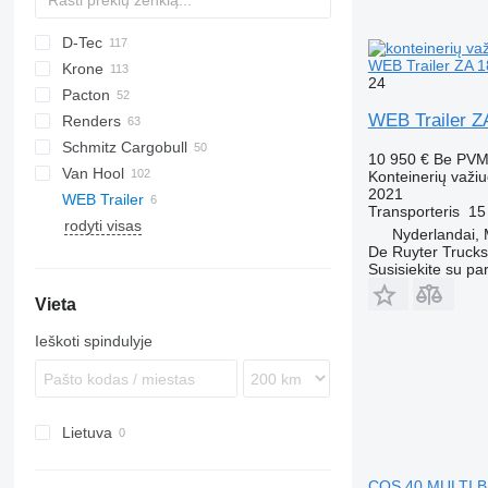
D-Tec
2 series
ADR
CCS
WEB Trailer ZA 1
Krone
3 series
BPO
CT
EF
ADR
SDS
T-series
SB
24
Pacton
4 series
FT
Sliding
OPL
SD
SC
S 24
0-2
G-series
SL
S-series
WEB Trailer Z
Renders
5 series
Stack
OPP
SDC
XS
SW
0-3
ET3
Schmitz Cargobull
O-3
T-series
Euro
Kaiser
10 950 €
Be PV
Van Hool
TXC
ROC
S-series
SPA
CS
SP
Konteinerių važi
2021
WEB Trailer
SCB
A-series
Transporteris
15
rodyti visas
SCF
ADR
LPRS
NS
38
Nyderlandai,
SCS
EX
LPRS 24
De Ruyter Trucks
Susisiekite su pa
SGF
Vieta
Ieškoti spindulyje
Lietuva
COS 40 MULTI B