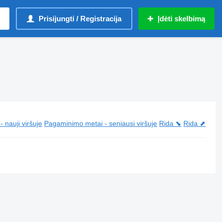
Prisijungti / Registracija
Įdėti skelbimą
 nauji viršuje
Pagaminimo metai - seniausi viršuje
Rida ⬊
Rida ⬈