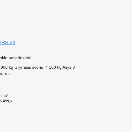
PRS 24
uoklė puspriekabė
 900 kg
Grynasis svoris
4 100 kg
Ašys
3
Vuren
line“
rdavėju