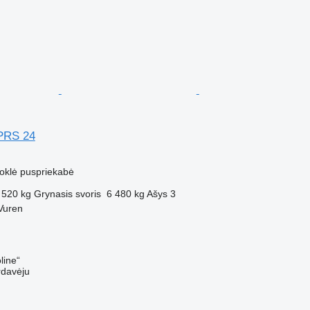
PRS 24
uoklė puspriekabė
 520 kg
Grynasis svoris
6 480 kg
Ašys
3
Vuren
line“
rdavėju