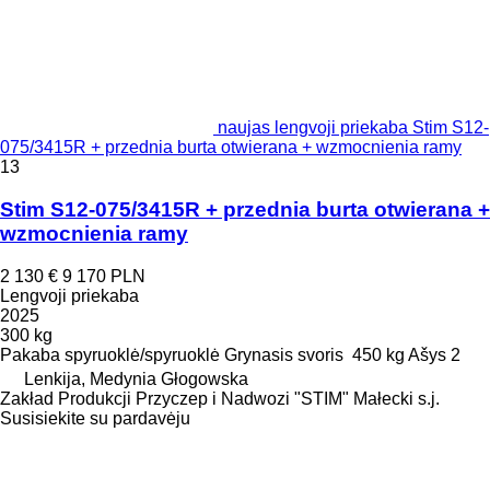
naujas lengvoji priekaba Stim S12-
075/3415R + przednia burta otwierana + wzmocnienia ramy
13
Stim S12-075/3415R + przednia burta otwierana +
wzmocnienia ramy
2 130 €
9 170 PLN
Lengvoji priekaba
2025
300 kg
Pakaba
spyruoklė/spyruoklė
Grynasis svoris
450 kg
Ašys
2
Lenkija, Medynia Głogowska
Zakład Produkcji Przyczep i Nadwozi "STIM" Małecki s.j.
Susisiekite su pardavėju