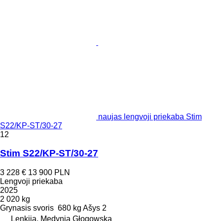
naujas lengvoji priekaba Stim
S22/KP-ST/30-27
12
Stim S22/KP-ST/30-27
3 228 €
13 900 PLN
Lengvoji priekaba
2025
2 020 kg
Grynasis svoris
680 kg
Ašys
2
Lenkija, Medynia Głogowska