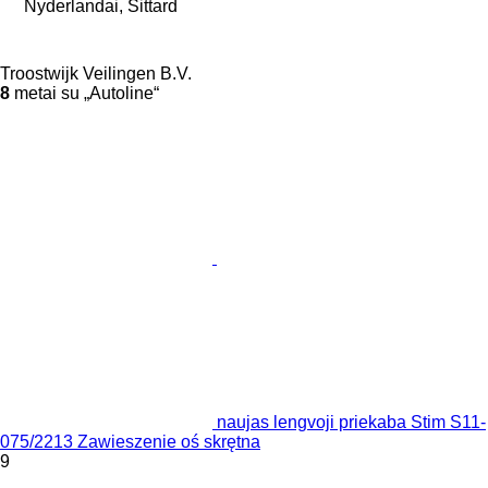
Nyderlandai, Sittard
Troostwijk Veilingen B.V.
8
metai su „Autoline“
naujas lengvoji priekaba Stim S11-
075/2213 Zawieszenie oś skrętna
9