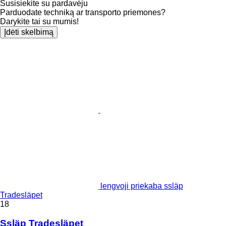
Susisiekite su pardavėju
Parduodate techniką ar transporto priemones?
Darykite tai su mumis!
Įdėti skelbimą
lengvoji priekaba ssläp
Tradesläpet
18
Ssläp Tradesläpet