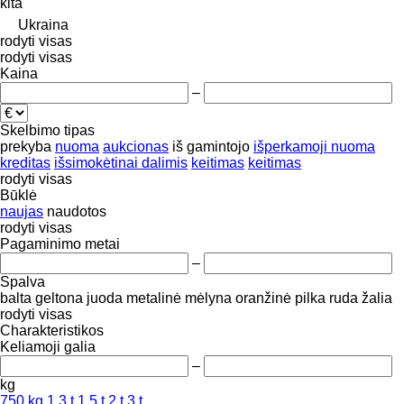
kita
Ukraina
rodyti visas
rodyti visas
Kaina
–
Skelbimo tipas
prekyba
nuoma
aukcionas
iš gamintojo
išperkamoji nuoma
kreditas
išsimokėtinai dalimis
keitimas
keitimas
rodyti visas
Būklė
naujas
naudotos
rodyti visas
Pagaminimo metai
–
Spalva
balta
geltona
juoda
metalinė
mėlyna
oranžinė
pilka
ruda
žalia
rodyti visas
Charakteristikos
Keliamoji galia
–
kg
750 kg
1.3 t
1.5 t
2 t
3 t