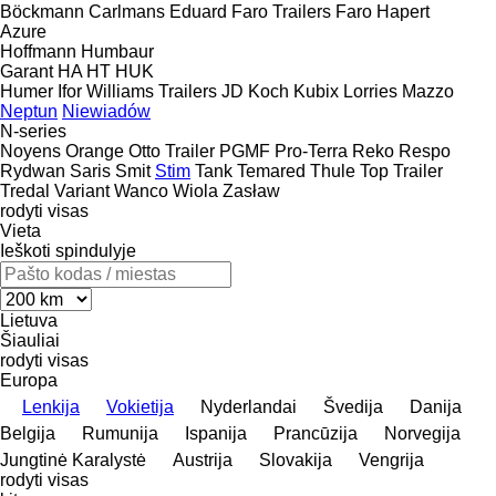
Böckmann
Carlmans
Eduard
Faro Trailers
Faro
Hapert
Azure
Hoffmann
Humbaur
Garant
HA
HT
HUK
Humer
Ifor Williams Trailers
JD
Koch
Kubix
Lorries
Mazzo
Neptun
Niewiadów
N-series
Noyens
Orange
Otto Trailer
PGMF
Pro-Terra
Reko
Respo
Rydwan
Saris
Smit
Stim
Tank
Temared
Thule
Top Trailer
Tredal
Variant
Wanco
Wiola
Zasław
rodyti visas
Vieta
Ieškoti spindulyje
Lietuva
Šiauliai
rodyti visas
Europa
Lenkija
Vokietija
Nyderlandai
Švedija
Danija
Belgija
Rumunija
Ispanija
Prancūzija
Norvegija
Jungtinė Karalystė
Austrija
Slovakija
Vengrija
rodyti visas