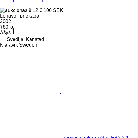
9,12 €
100 SEK
Lengvoji priekaba
2002
760 kg
Ašys
1
Švedija, Karlstad
Klaravik Sweden
lengvoji priekaba Atec EB2 2-1