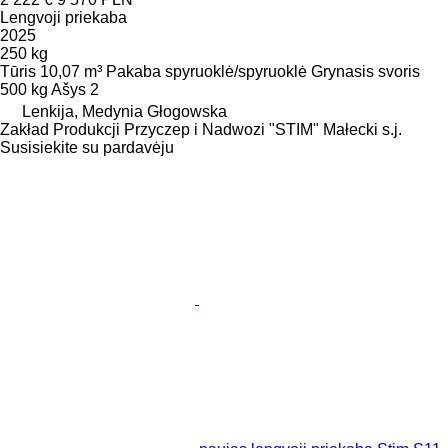
Lengvoji priekaba
2025
250 kg
Tūris
10,07 m³
Pakaba
spyruoklė/spyruoklė
Grynasis svoris
500 kg
Ašys
2
Lenkija, Medynia Głogowska
Zakład Produkcji Przyczep i Nadwozi "STIM" Małecki s.j.
Susisiekite su pardavėju