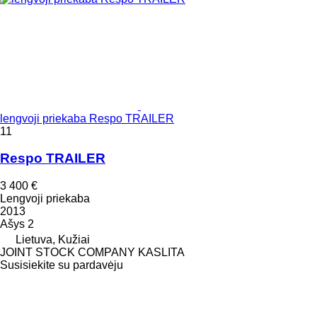
lengvoji priekaba Respo TRAILER
11
Respo TRAILER
3 400 €
Lengvoji priekaba
2013
Ašys
2
Lietuva, Kužiai
JOINT STOCK COMPANY KASLITA
Susisiekite su pardavėju