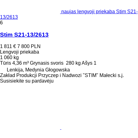
naujas lengvoji priekaba Stim S21-
13/2613
6
Stim S21-13/2613
1 811 €
7 800 PLN
Lengvoji priekaba
1 060 kg
Tūris
4,36 m³
Grynasis svoris
280 kg
Ašys
1
Lenkija, Medynia Głogowska
Zakład Produkcji Przyczep i Nadwozi "STIM" Małecki s.j.
Susisiekite su pardavėju