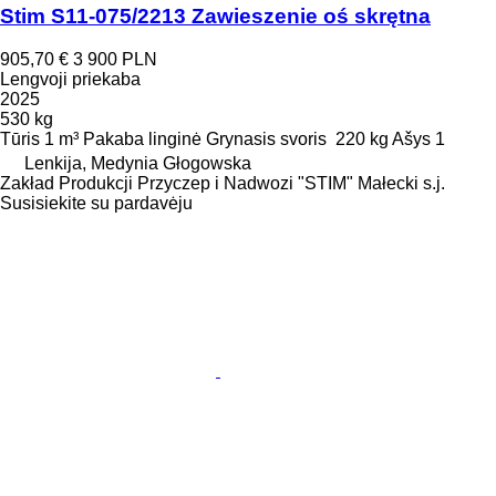
Stim S11-075/2213 Zawieszenie oś skrętna
905,70 €
3 900 PLN
Lengvoji priekaba
2025
530 kg
Tūris
1 m³
Pakaba
linginė
Grynasis svoris
220 kg
Ašys
1
Lenkija, Medynia Głogowska
Zakład Produkcji Przyczep i Nadwozi "STIM" Małecki s.j.
Susisiekite su pardavėju