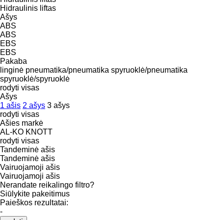
Hidraulinis liftas
Ašys
ABS
ABS
EBS
EBS
Pakaba
linginė
pneumatika/pneumatika
spyruoklė/pneumatika
spyruoklė/spyruoklė
rodyti visas
Ašys
1 ašis
2 ašys
3 ašys
rodyti visas
Ašies markė
AL-KO
KNOTT
rodyti visas
Tandeminė ašis
Tandeminė ašis
Vairuojamoji ašis
Vairuojamoji ašis
Nerandate reikalingo filtro?
Siūlykite pakeitimus
Paieškos rezultatai:
-