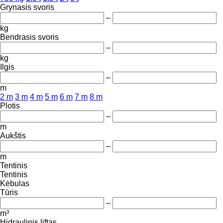
Grynasis svoris
–
kg
Bendrasis svoris
–
kg
Ilgis
–
m
2 m
3 m
4 m
5 m
6 m
7 m
8 m
Plotis
–
m
Aukštis
–
m
Tentinis
Tentinis
Kėbulas
Tūris
–
m³
Hidraulinis liftas