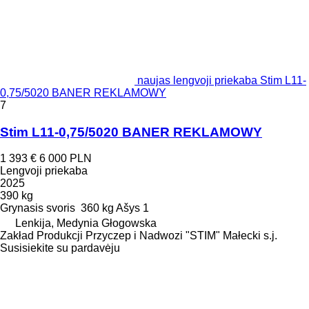
naujas lengvoji priekaba Stim L11-
0,75/5020 BANER REKLAMOWY
7
Stim L11-0,75/5020 BANER REKLAMOWY
1 393 €
6 000 PLN
Lengvoji priekaba
2025
390 kg
Grynasis svoris
360 kg
Ašys
1
Lenkija, Medynia Głogowska
Zakład Produkcji Przyczep i Nadwozi "STIM" Małecki s.j.
Susisiekite su pardavėju