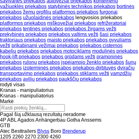
savivartės priekabos
autovežiai priekabos
konteinerių
važiuoklės priekabos
statybinės technikos priekabos
bortinės
priekabos
žemų profilių platformos priekabos
furgonai
priekabos
užuolaidinės priekabos
lengvosios priekabos
platformos priekabos
miškovežiai priekabos
refrižeratoriai
priekabos
tentinės priekabos
priekabos žirgams vežti
prekybinės priekabos
priekabos valtims vežti
šasi priekabos
traktoriaus priekabos
maisto priekabos
priekabos gyvuliams
vežti
prikabinami vežimai priekabos
priekabos cisternos
kabelių priekabos
priekabos motociklams
modulinės priekabos
hook-lift priekabos
priekabos grūdams vežti
pramoninės
priekabos
rulonų priekabos
įspėjamojo ženklo priekabos
šunų
priekabos
izoterminės priekabos
priekabos-dirbtuvės
dviračių
transportavimo priekabos
priekabos stiklams vežti
vamzdžių
priekabos
avilių priekabos
paukščių priekabos
rodyti visas
Kranas - manipuliatorius
Kranas - manipuliatorius
Markė
Pagal šią užklausą rezultatų neradome
4P
ABL
Agados
Anhängerbau Gotha
Anssems
GTB
Atec
Besttrailers
Blyss
Boro
Brenderup
1205
2260
2270
2300
4260