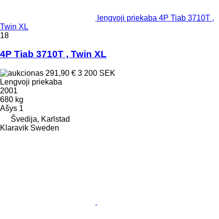
lengvoji priekaba 4P Tiab 3710T ,
Twin XL
18
4P Tiab 3710T , Twin XL
291,90 €
3 200 SEK
Lengvoji priekaba
2001
680 kg
Ašys
1
Švedija, Karlstad
Klaravik Sweden