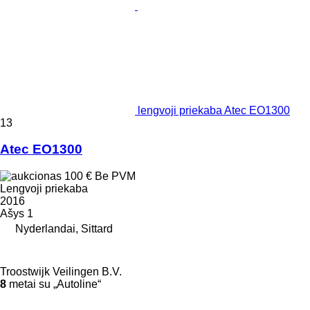
lengvoji priekaba Atec EO1300
13
Atec EO1300
100 €
Be PVM
Lengvoji priekaba
2016
Ašys
1
Nyderlandai, Sittard
Troostwijk Veilingen B.V.
8
metai su „Autoline“