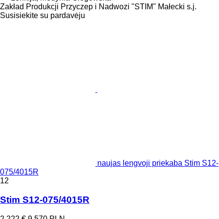
Zakład Produkcji Przyczep i Nadwozi "STIM" Małecki s.j.
Susisiekite su pardavėju
naujas lengvoji priekaba Stim S12-
075/4015R
12
Stim S12-075/4015R
2 222 €
9 570 PLN