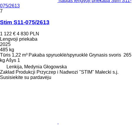
naujas lengvoji priekaba Stim S11-
075/2613
7
Stim S11-075/2613
1 122 €
4 830 PLN
Lengvoji priekaba
2025
485 kg
Tūris
1,22 m³
Pakaba
spyruoklė/spyruoklė
Grynasis svoris
265
kg
Ašys
1
Lenkija, Medynia Głogowska
Zakład Produkcji Przyczep i Nadwozi "STIM" Małecki s.j.
Susisiekite su pardavėju