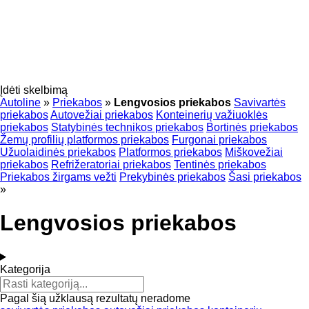
Įdėti skelbimą
Autoline
»
Priekabos
»
Lengvosios priekabos
Savivartės
priekabos
Autovežiai priekabos
Konteinerių važiuoklės
priekabos
Statybinės technikos priekabos
Bortinės priekabos
Žemų profilių platformos priekabos
Furgonai priekabos
Užuolaidinės priekabos
Platformos priekabos
Miškovežiai
priekabos
Refrižeratoriai priekabos
Tentinės priekabos
Priekabos žirgams vežti
Prekybinės priekabos
Šasi priekabos
»
Lengvosios priekabos
Kategorija
Pagal šią užklausą rezultatų neradome