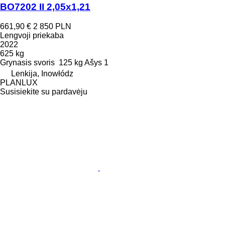
BO7202 II 2,05x1,21
661,90 €
2 850 PLN
Lengvoji priekaba
2022
625 kg
Grynasis svoris
125 kg
Ašys
1
Lenkija, Inowłódz
PLANLUX
Susisiekite su pardavėju