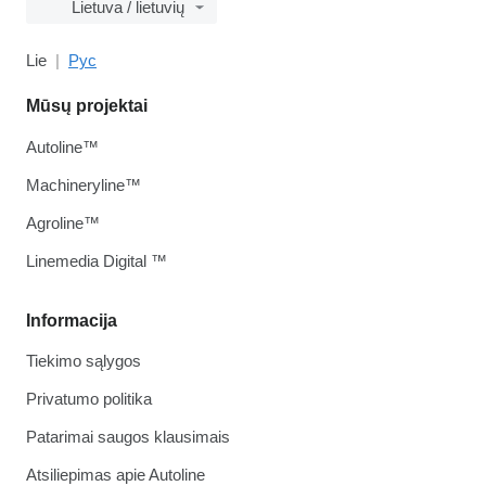
Lietuva / lietuvių
Lie
Рус
Mūsų projektai
Autoline™
Machineryline™
Agroline™
Linemedia Digital ™
Informacija
Tiekimo sąlygos
Privatumo politika
Patarimai saugos klausimais
Atsiliepimas apie Autoline