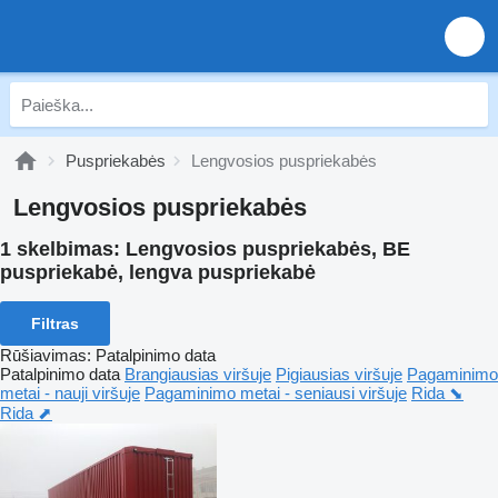
Puspriekabės
Lengvosios puspriekabės
Lengvosios puspriekabės
1 skelbimas:
Lengvosios puspriekabės, BE
puspriekabė, lengva puspriekabė
Filtras
Rūšiavimas
:
Patalpinimo data
Patalpinimo data
Brangiausias viršuje
Pigiausias viršuje
Pagaminimo
metai - nauji viršuje
Pagaminimo metai - seniausi viršuje
Rida ⬊
Rida ⬈