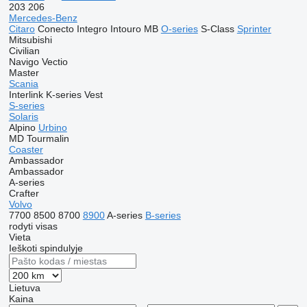
203
206
Mercedes-Benz
Citaro
Conecto
Integro
Intouro
MB
O-series
S-Class
Sprinter
Mitsubishi
Civilian
Navigo
Vectio
Master
Scania
Interlink
K-series
Vest
S-series
Solaris
Alpino
Urbino
MD
Tourmalin
Coaster
Ambassador
Ambassador
A-series
Crafter
Volvo
7700
8500
8700
8900
A-series
B-series
rodyti visas
Vieta
Ieškoti spindulyje
Lietuva
Kaina