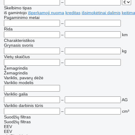
–
Skelbimo tipas
iš gamintojo
išperkamoji nuoma
kreditas
išsimokėtinai dalimis
keitim
Pagaminimo metai
–
Rida
–
km
Charakteristikos
Grynasis svoris
–
kg
Vietų skaičius
–
Žemagrindis
Žemagrindis
Variklis, pavarų dėžė
Variklio modelis
Variklio galia
–
AG
Variklio darbinis tūris
–
cm³
Suodžių filtras
Suodžių filtras
EEV
EEV