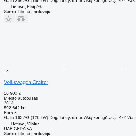
Galia
256 AG (188 kW)
Degalai
dyzelinas
Ašių konfigūracija
4x2
Pak
Lietuva, Klaipėda
Susisiekite su pardavėju
19
Volkswagen Crafter
10 900 €
Miesto autobusas
2014
502 642 km
Euro 5
Galia
163 AG (120 kW)
Degalai
dyzelinas
Ašių konfigūracija
4x2
Viet
Lietuva, Vilnius
UAB GEDAIVA
Susisiekite su pardavėju