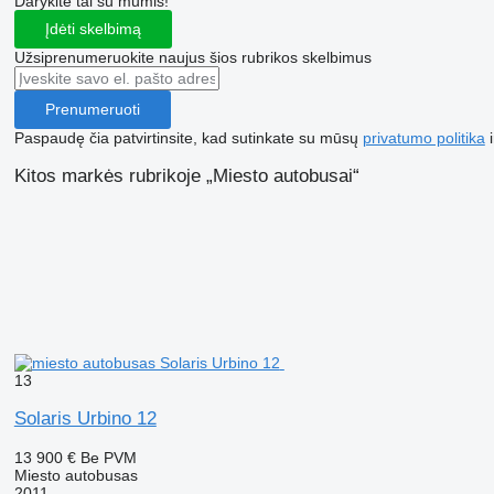
Darykite tai su mumis!
Įdėti skelbimą
Užsiprenumeruokite naujus šios rubrikos skelbimus
Prenumeruoti
Paspaudę čia patvirtinsite, kad sutinkate su mūsų
privatumo politika
i
Kitos markės rubrikoje „Miesto autobusai“
13
Solaris Urbino 12
13 900 €
Be PVM
Miesto autobusas
2011