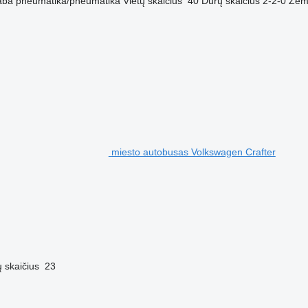
aba
pneumatika/pneumatika
Vietų skaičius
40
Durų skaičius
2-2-0
Žem
miesto autobusas Volkswagen Crafter
ų skaičius
23