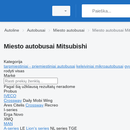
Autoline
Autobusai
Miesto autobusai
Miesto autobusai Mit
Miesto autobusai Mitsubishi
Kategorija
tarpmiestiniai - priemiestiniai autobusai
keleiviniai mikroautobusai
gy
rodyti visas
Markė
Pagal šią užklausą rezultatų neradome
Probus
IVECO
Crossway
Daily
Mobi
Wing
Ares
Citelis
Crossway
Recreo
I-series
Erga
Novo
XMQ
MAN
A-series
LE
Lion's series
NL series
TGE