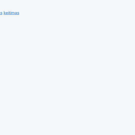
as
keitimas