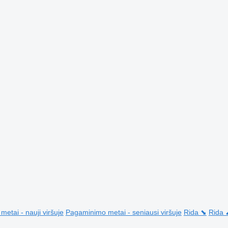
etai - nauji viršuje
Pagaminimo metai - seniausi viršuje
Rida ⬊
Rida 