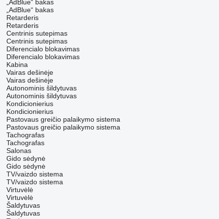
„AdBlue“ bakas
„AdBlue“ bakas
Retarderis
Retarderis
Centrinis sutepimas
Centrinis sutepimas
Diferencialo blokavimas
Diferencialo blokavimas
Kabina
Vairas dešinėje
Vairas dešinėje
Autonominis šildytuvas
Autonominis šildytuvas
Kondicionierius
Kondicionierius
Pastovaus greičio palaikymo sistema
Pastovaus greičio palaikymo sistema
Tachografas
Tachografas
Salonas
Gido sėdynė
Gido sėdynė
TV/vaizdo sistema
TV/vaizdo sistema
Virtuvėlė
Virtuvėlė
Šaldytuvas
Šaldytuvas