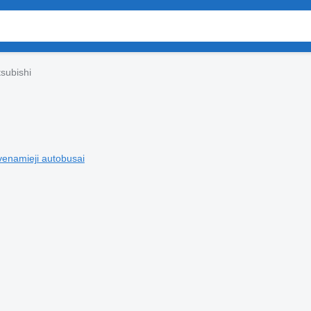
subishi
venamieji autobusai