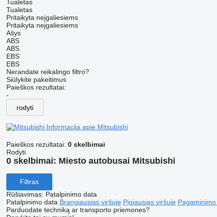
Tualetas
Tualetas
Pritaikyta neįgaliesiems
Pritaikyta neįgaliesiems
Ašys
ABS
ABS
EBS
EBS
Nerandate reikalingo filtro?
Siūlykite pakeitimus
Paieškos rezultatai:
-
rodyti
Informacija apie Mitsubishi
Paieškos rezultatai:
0 skelbimai
Rodyti
0 skelbimai:
Miesto autobusai Mitsubishi
Filtras
Rūšiavimas
:
Patalpinimo data
Patalpinimo data
Brangiausias viršuje
Pigiausias viršuje
Pagaminimo m
Parduodate techniką ar transporto priemones?