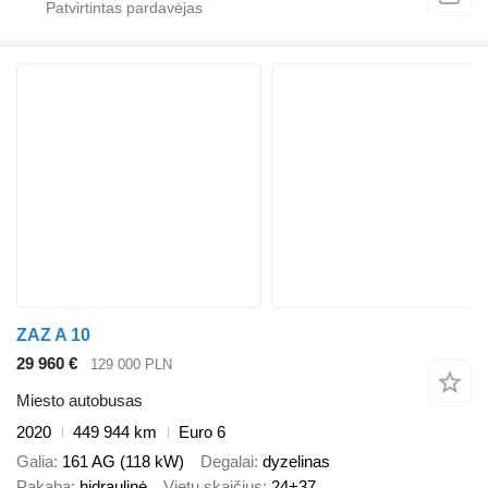
ZAZ A 10
29 960 €
129 000 PLN
Miesto autobusas
2020
449 944 km
Euro 6
Galia
161 AG (118 kW)
Degalai
dyzelinas
Pakaba
hidraulinė
Vietų skaičius
24+37