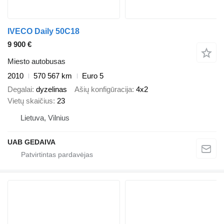
IVECO Daily 50C18
9 900 €
Miesto autobusas
2010
570 567 km
Euro 5
Degalai
dyzelinas
Ašių konfigūracija
4x2
Vietų skaičius
23
Lietuva, Vilnius
UAB GEDAIVA