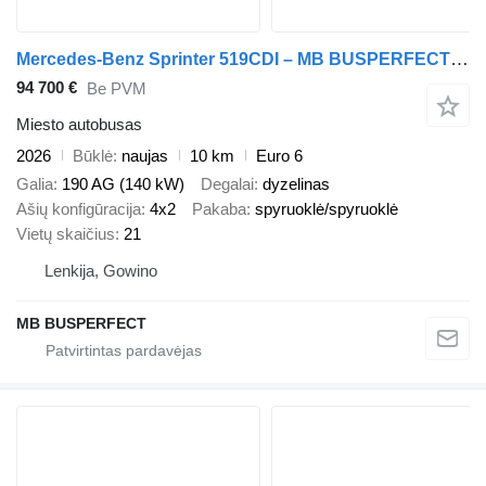
Mercedes-Benz Sprinter 519CDI – MB BUSPERFECT - VIP Line
94 700 €
Be PVM
Miesto autobusas
2026
Būklė
naujas
10 km
Euro 6
Galia
190 AG (140 kW)
Degalai
dyzelinas
Ašių konfigūracija
4x2
Pakaba
spyruoklė/spyruoklė
Vietų skaičius
21
Lenkija, Gowino
MB BUSPERFECT