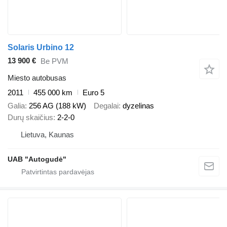
Solaris Urbino 12
13 900 €
Be PVM
Miesto autobusas
2011
455 000 km
Euro 5
Galia
256 AG (188 kW)
Degalai
dyzelinas
Durų skaičius
2-2-0
Lietuva, Kaunas
UAB "Autogudė"