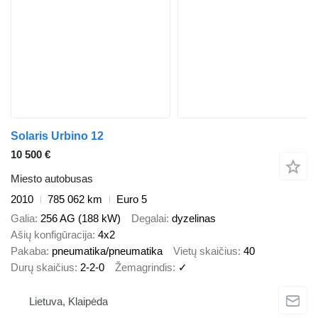
Solaris Urbino 12
10 500 €
Miesto autobusas
2010
785 062 km
Euro 5
Galia
256 AG (188 kW)
Degalai
dyzelinas
Ašių konfigūracija
4x2
Pakaba
pneumatika/pneumatika
Vietų skaičius
40
Durų skaičius
2-2-0
Žemagrindis
✓
Lietuva, Klaipėda