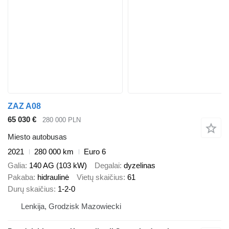
ZAZ A08
65 030 €
280 000 PLN
Miesto autobusas
2021
280 000 km
Euro 6
Galia
140 AG (103 kW)
Degalai
dyzelinas
Pakaba
hidraulinė
Vietų skaičius
61
Durų skaičius
1-2-0
Lenkija, Grodzisk Mazowiecki