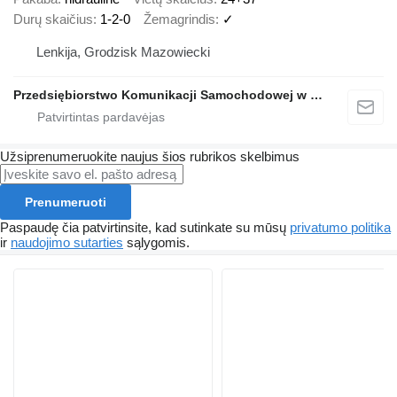
Durų skaičius
1-2-0
Žemagrindis
✓
Lenkija, Grodzisk Mazowiecki
Przedsiębiorstwo Komunikacji Samochodowej w Grodzisku Mazowieckim Sp. z o.o.
Užsiprenumeruokite naujus šios rubrikos skelbimus
Prenumeruoti
Paspaudę čia patvirtinsite, kad sutinkate su mūsų
privatumo politika
ir
naudojimo sutarties
sąlygomis.