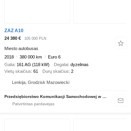
ZAZ A10
24 380 €
105 000 PLN
Miesto autobusas
2018
380 000 km
Euro 6
Galia
161 AG (118 kW)
Degalai
dyzelinas
Vietų skaičius
61
Durų skaičius
2
Lenkija, Grodzisk Mazowiecki
Przedsiębiorstwo Komunikacji Samochodowej w Grodzisku Mazowieckim Sp. z o.o.