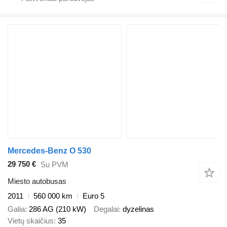
Mercedes-Benz O 530
29 750 €
Su PVM
Miesto autobusas
2011
560 000 km
Euro 5
Galia
286 AG (210 kW)
Degalai
dyzelinas
Vietų skaičius
35