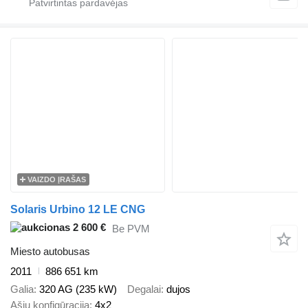
VAIZDO ĮRAŠAS
Solaris Urbino 12 LE CNG
2 600 €
Be PVM
Miesto autobusas
2011
886 651 km
Galia
320 AG (235 kW)
Degalai
dujos
Ašių konfigūracija
4x2