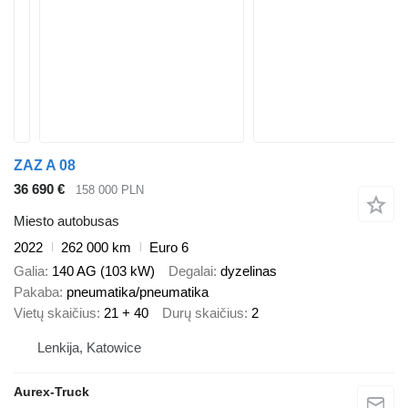
ZAZ A 08
36 690 €
158 000 PLN
Miesto autobusas
2022
262 000 km
Euro 6
Galia
140 AG (103 kW)
Degalai
dyzelinas
Pakaba
pneumatika/pneumatika
Vietų skaičius
21 + 40
Durų skaičius
2
Lenkija, Katowice
Aurex-Truck