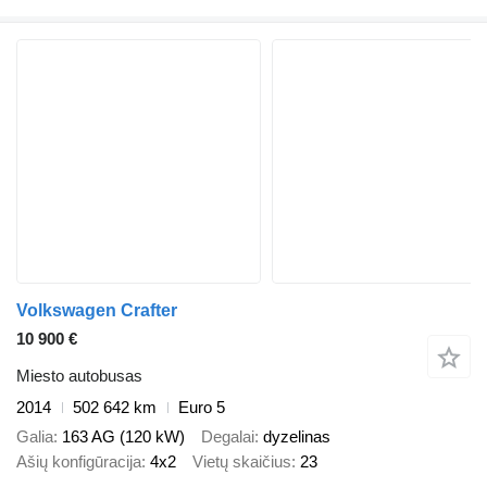
Volkswagen Crafter
10 900 €
Miesto autobusas
2014
502 642 km
Euro 5
Galia
163 AG (120 kW)
Degalai
dyzelinas
Ašių konfigūracija
4x2
Vietų skaičius
23