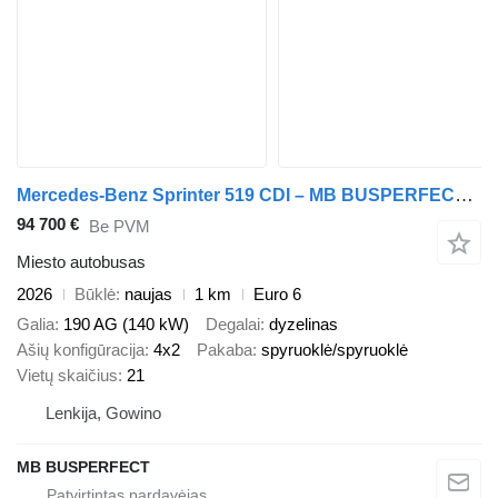
Mercedes-Benz Sprinter 519 CDI – MB BUSPERFECT - Luxury Line
94 700 €
Be PVM
Miesto autobusas
2026
Būklė
naujas
1 km
Euro 6
Galia
190 AG (140 kW)
Degalai
dyzelinas
Ašių konfigūracija
4x2
Pakaba
spyruoklė/spyruoklė
Vietų skaičius
21
Lenkija, Gowino
MB BUSPERFECT