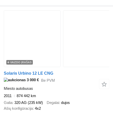
VAIZDO ĮRAŠAS
Solaris Urbino 12 LE CNG
3 000 €
Be PVM
Miesto autobusas
2011
874 442 km
Galia
320 AG (235 kW)
Degalai
dujos
Ašių konfigūracija
4x2