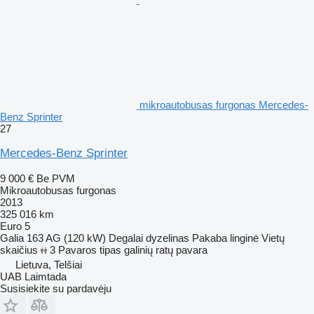
mikroautobusas furgonas Mercedes-
Benz Sprinter
27
Mercedes-Benz Sprinter
9 000 €
Be PVM
Mikroautobusas furgonas
2013
325 016 km
Euro 5
Galia
163 AG (120 kW)
Degalai
dyzelinas
Pakaba
linginė
Vietų
skaičius
3
Pavaros tipas
galinių ratų pavara
Lietuva, Telšiai
UAB Laimtada
Susisiekite su pardavėju