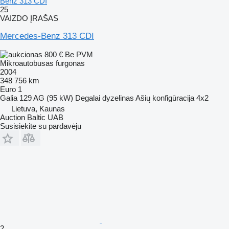
Benz 313 CDI
25
VAIZDO ĮRAŠAS
Mercedes-Benz 313 CDI
800 €
Be PVM
Mikroautobusas furgonas
2004
348 756 km
Euro 1
Galia
129 AG (95 kW)
Degalai
dyzelinas
Ašių konfigūracija
4x2
Lietuva, Kaunas
Auction Baltic UAB
Susisiekite su pardavėju
2