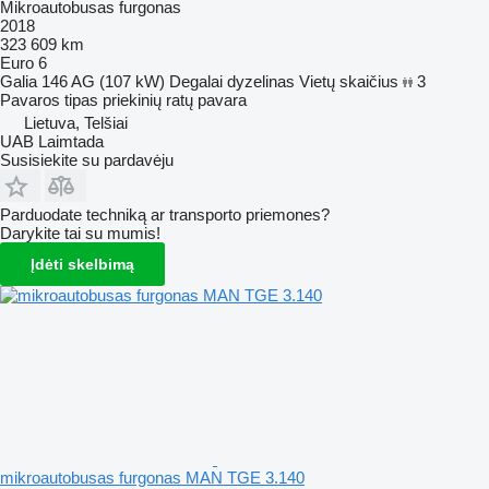
Mikroautobusas furgonas
2018
323 609 km
Euro 6
Galia
146 AG (107 kW)
Degalai
dyzelinas
Vietų skaičius
3
Pavaros tipas
priekinių ratų pavara
Lietuva, Telšiai
UAB Laimtada
Susisiekite su pardavėju
Parduodate techniką ar transporto priemones?
Darykite tai su mumis!
Įdėti skelbimą
mikroautobusas furgonas MAN TGE 3.140