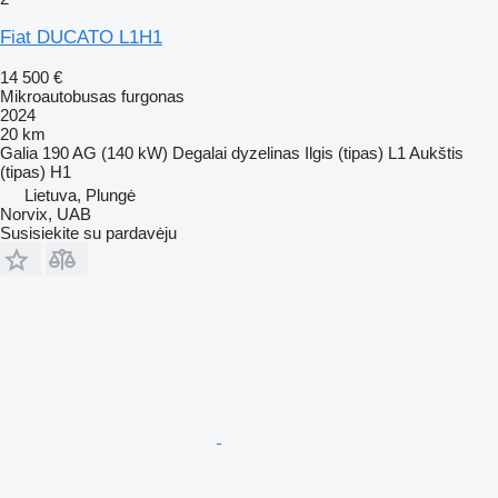
Fiat DUCATO L1H1
14 500 €
Mikroautobusas furgonas
2024
20 km
Galia
190 AG (140 kW)
Degalai
dyzelinas
Ilgis (tipas)
L1
Aukštis
(tipas)
H1
Lietuva, Plungė
Norvix, UAB
Susisiekite su pardavėju