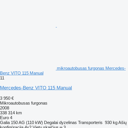
mikroautobusas furgonas Mercedes-
Benz VITO 115 Manual
11
Mercedes-Benz VITO 115 Manual
3 950 €
Mikroautobusas furgonas
2008
338 314 km
Euro 4
Galia
150 AG (110 kW)
Degalai
dyzelinas
Transporteris
930 kg
Ašių
konfigūracija
4x2
Vietų skaičius
3