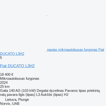
naujas mikroautobusas furgonas Fiat
DUCATO L3H2
5
Fiat DUCATO L3H2
18 400 €
Mikroautobusas furgonas
2024
25 km
Galia
140 AG (103 kW)
Degalai
dyzelinas
Pavaros tipas
priekinių
ratų pavara
Ilgis (tipas)
L3
Aukštis (tipas)
H2
Lietuva, Plungė
Norvix, UAB