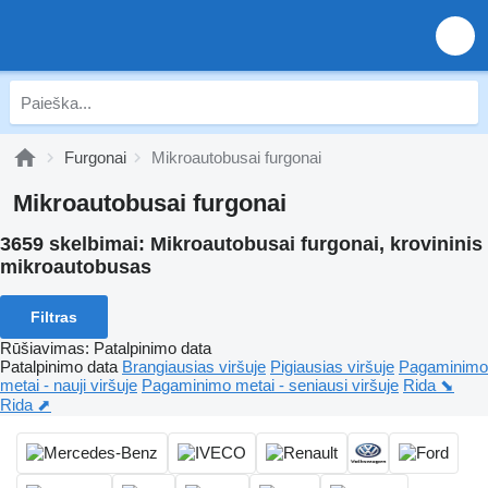
Furgonai
Mikroautobusai furgonai
Mikroautobusai furgonai
3659 skelbimai:
Mikroautobusai furgonai, krovininis
mikroautobusas
Filtras
Rūšiavimas
:
Patalpinimo data
Patalpinimo data
Brangiausias viršuje
Pigiausias viršuje
Pagaminimo
metai - nauji viršuje
Pagaminimo metai - seniausi viršuje
Rida ⬊
Rida ⬈