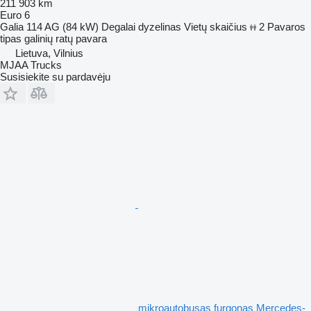
211 903 km
Euro 6
Galia
114 AG (84 kW)
Degalai
dyzelinas
Vietų skaičius
2
Pavaros
tipas
galinių ratų pavara
Lietuva, Vilnius
MJAA Trucks
Susisiekite su pardavėju
mikroautobusas furgonas Mercedes-