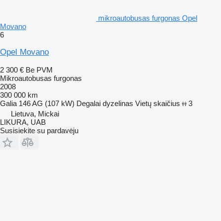
mikroautobusas furgonas Opel
Movano
6
Opel Movano
2 300 €
Be PVM
Mikroautobusas furgonas
2008
300 000 km
Galia
146 AG (107 kW)
Degalai
dyzelinas
Vietų skaičius
3
Lietuva, Mickai
LIKURA, UAB
Susisiekite su pardavėju