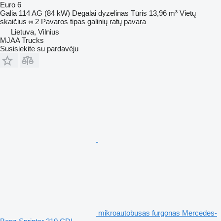
Euro 6
Galia
114 AG (84 kW)
Degalai
dyzelinas
Tūris
13,96 m³
Vietų
skaičius
2
Pavaros tipas
galinių ratų pavara
Lietuva, Vilnius
MJAA Trucks
Susisiekite su pardavėju
mikroautobusas furgonas Mercedes-