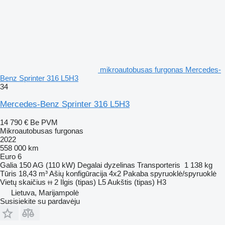
mikroautobusas furgonas Mercedes-
Benz Sprinter 316 L5H3
34
Mercedes-Benz Sprinter 316 L5H3
14 790 €
Be PVM
Mikroautobusas furgonas
2022
558 000 km
Euro 6
Galia
150 AG (110 kW)
Degalai
dyzelinas
Transporteris
1 138 kg
Tūris
18,43 m³
Ašių konfigūracija
4x2
Pakaba
spyruoklė/spyruoklė
Vietų skaičius
2
Ilgis (tipas)
L5
Aukštis (tipas)
H3
Lietuva, Marijampolė
Susisiekite su pardavėju