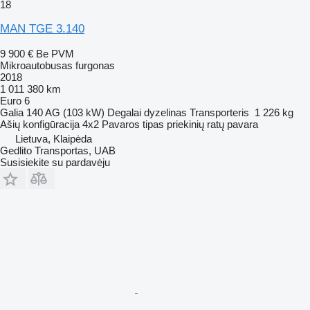
18
MAN TGE 3.140
9 900 €
Be PVM
Mikroautobusas furgonas
2018
1 011 380 km
Euro 6
Galia
140 AG (103 kW)
Degalai
dyzelinas
Transporteris
1 226 kg
Ašių konfigūracija
4x2
Pavaros tipas
priekinių ratų pavara
Lietuva, Klaipėda
Gedlito Transportas, UAB
Susisiekite su pardavėju