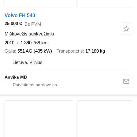
Volvo FH 540
25 000 €
Be PVM
Miškovežis sunkvežimis
2010
1 390 768 km
Galia
551 AG (405 kW)
Transporteris
17 180 kg
Lietuva, Vilnius
Anvika MB