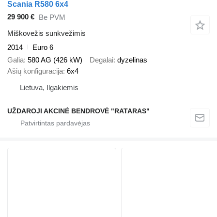
Scania R580 6x4
29 900 €
Be PVM
Miškovežis sunkvežimis
2014
Euro 6
Galia
580 AG (426 kW)
Degalai
dyzelinas
Ašių konfigūracija
6x4
Lietuva, Ilgakiemis
UŽDAROJI AKCINĖ BENDROVĖ "RATARAS"