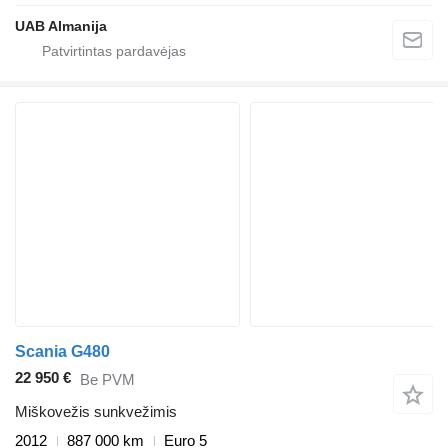
UAB Almanija
Scania G480
22 950 €
Be PVM
Miškovežis sunkvežimis
2012
887 000 km
Euro 5