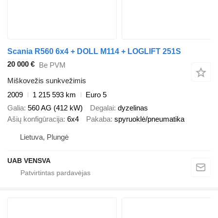
Scania R560 6x4 + DOLL M114 + LOGLIFT 251S
20 000 €
Be PVM
Miškovežis sunkvežimis
2009
1 215 593 km
Euro 5
Galia
560 AG (412 kW)
Degalai
dyzelinas
Ašių konfigūracija
6x4
Pakaba
spyruoklė/pneumatika
Lietuva, Plungė
UAB VENSVA