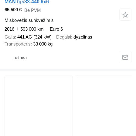
MAN tgs33-440 6x6
65 500 €
Be PVM
Miškovežis sunkvežimis
2016
503 000 km
Euro 6
Galia
441 AG (324 kW)
Degalai
dyzelinas
Transporteris
33 000 kg
Lietuva