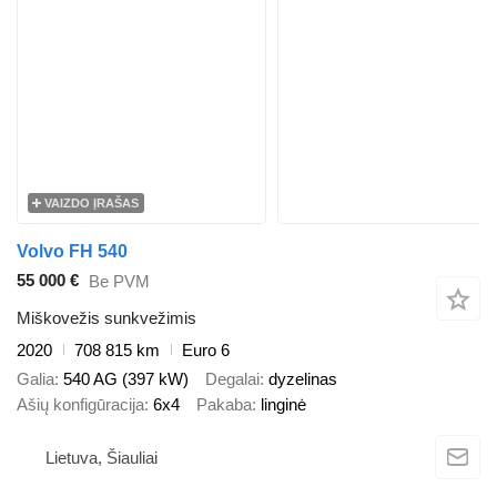
VAIZDO ĮRAŠAS
Volvo FH 540
55 000 €
Be PVM
Miškovežis sunkvežimis
2020
708 815 km
Euro 6
Galia
540 AG (397 kW)
Degalai
dyzelinas
Ašių konfigūracija
6x4
Pakaba
linginė
Lietuva, Šiauliai