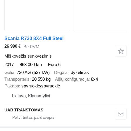
Scania R730 8X4 Full Steel
26 990 €
Be PVM
Miškovežis sunkvežimis
2017
968 000 km
Euro 6
Galia
730 AG (537 kW)
Degalai
dyzelinas
Transporteris
20 550 kg
Ašių konfigūracija
8x4
Pakaba
spyruoklė/spyruoklė
Lietuva, Klausmyliai
UAB TRANSTOMAS