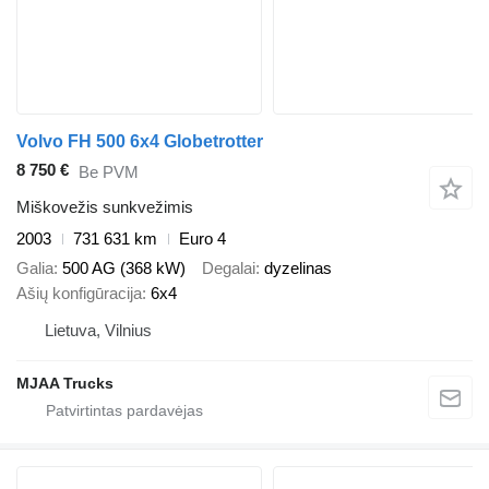
Volvo FH 500 6x4 Globetrotter
8 750 €
Be PVM
Miškovežis sunkvežimis
2003
731 631 km
Euro 4
Galia
500 AG (368 kW)
Degalai
dyzelinas
Ašių konfigūracija
6x4
Lietuva, Vilnius
MJAA Trucks