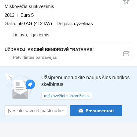
Miškovežis sunkvežimis
2013
Euro 5
Galia
560 AG (412 kW)
Degalai
dyzelinas
Lietuva, Ilgakiemis
UŽDAROJI AKCINĖ BENDROVĖ "RATARAS"
Užsiprenumeruokite naujus šios rubrikos
skelbimus
miškovežiai sunkvežimiai
Prenumeruoti