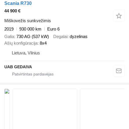
Scania R730
44 900 €
Miškovežis sunkvežimis
2019
930 000 km
Euro 6
Galia
730 AG (537 kW)
Degalai
dyzelinas
Ašių konfigūracija
8x4
Lietuva, Vilnius
UAB GEDAIVA