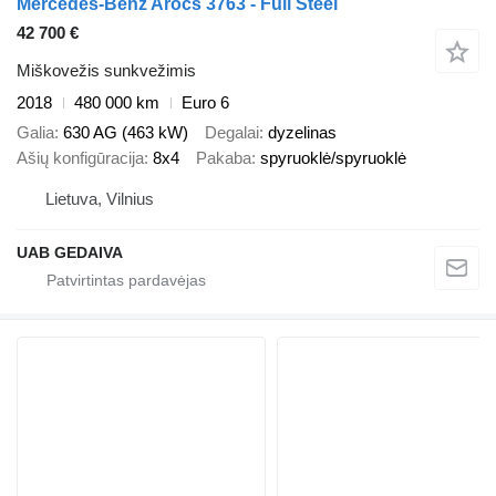
Mercedes-Benz Arocs 3763 - Full Steel
42 700 €
Miškovežis sunkvežimis
2018
480 000 km
Euro 6
Galia
630 AG (463 kW)
Degalai
dyzelinas
Ašių konfigūracija
8x4
Pakaba
spyruoklė/spyruoklė
Lietuva, Vilnius
UAB GEDAIVA