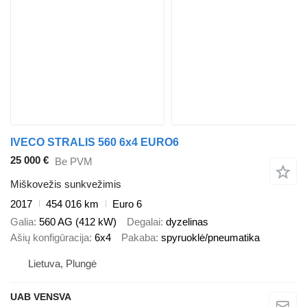
IVECO STRALIS 560 6x4 EURO6
25 000 €
Be PVM
Miškovežis sunkvežimis
2017
454 016 km
Euro 6
Galia
560 AG (412 kW)
Degalai
dyzelinas
Ašių konfigūracija
6x4
Pakaba
spyruoklė/pneumatika
Lietuva, Plungė
UAB VENSVA