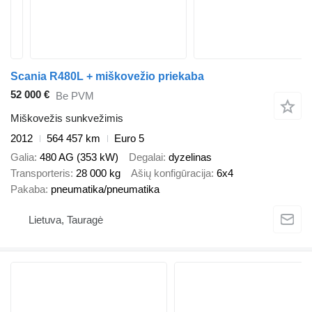
Scania R480L + miškovežio priekaba
52 000 €
Be PVM
Miškovežis sunkvežimis
2012
564 457 km
Euro 5
Galia
480 AG (353 kW)
Degalai
dyzelinas
Transporteris
28 000 kg
Ašių konfigūracija
6x4
Pakaba
pneumatika/pneumatika
Lietuva, Tauragė