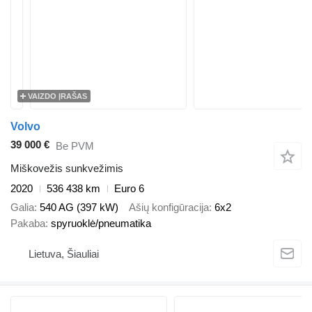
VAIZDO ĮRAŠAS
Volvo
39 000 €
Be PVM
Miškovežis sunkvežimis
2020
536 438 km
Euro 6
Galia
540 AG (397 kW)
Ašių konfigūracija
6x2
Pakaba
spyruoklė/pneumatika
Lietuva, Šiauliai