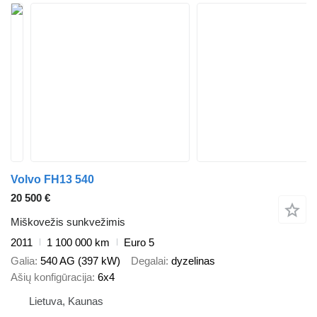
Volvo FH13 540
20 500 €
Miškovežis sunkvežimis
2011
1 100 000 km
Euro 5
Galia
540 AG (397 kW)
Degalai
dyzelinas
Ašių konfigūracija
6x4
Lietuva, Kaunas