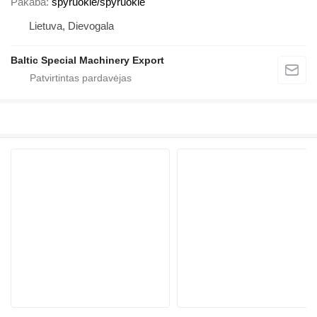
Pakaba
spyruoklė/spyruoklė
Lietuva, Dievogala
Baltic Special Machinery Export