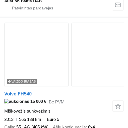
Auction Baltic UAB
VAIZDO ĮRAŠAS
Volvo FH540
15 000 €
Be PVM
Miškovežis sunkvežimis
2013
965 138 km
Euro 5
Galia
551 AG (405 kW)
Ašių konfigūracija
6x4