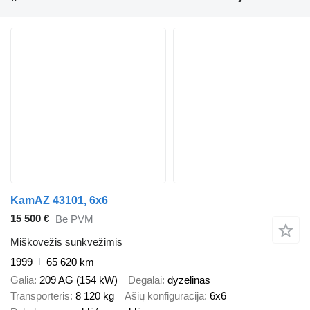
KamAZ 43101, 6x6
15 500 €
Be PVM
Miškovežis sunkvežimis
1999
65 620 km
Galia
209 AG (154 kW)
Degalai
dyzelinas
Transporteris
8 120 kg
Ašių konfigūracija
6x6