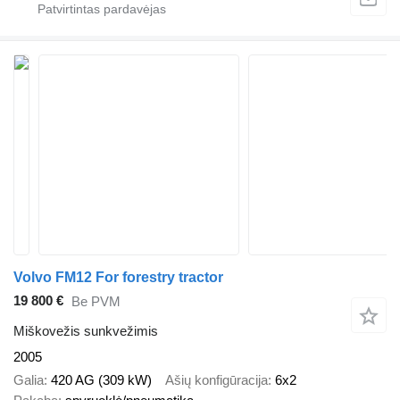
Volvo FM12 For forestry tractor
19 800 €
Be PVM
Miškovežis sunkvežimis
2005
Galia
420 AG (309 kW)
Ašių konfigūracija
6x2