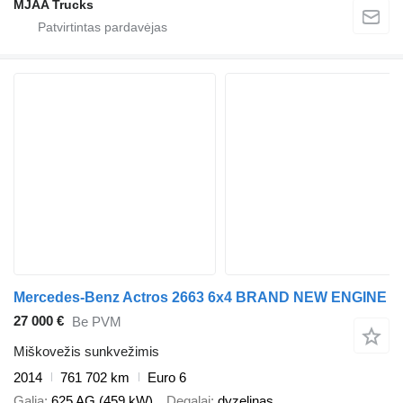
MJAA Trucks
Mercedes-Benz Actros 2663 6x4 BRAND NEW ENGINE
27 000 €
Be PVM
Miškovežis sunkvežimis
2014
761 702 km
Euro 6
Galia
625 AG (459 kW)
Degalai
dyzelinas