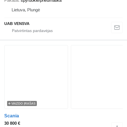
Pakaba
spyruoklė/pneumatika
Lietuva, Plungė
UAB VENSVA
VAIZDO ĮRAŠAS
Scania
30 800 €