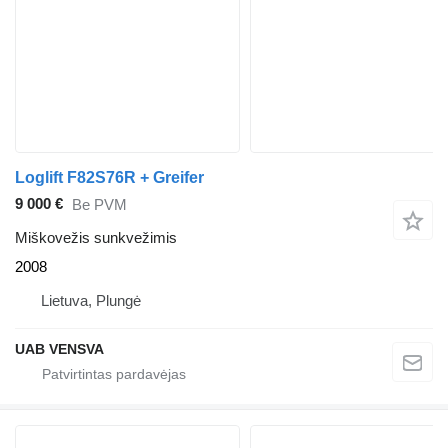
Loglift F82S76R + Greifer
9 000 €
Be PVM
Miškovežis sunkvežimis
2008
Lietuva, Plungė
UAB VENSVA