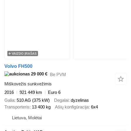
VAIZDO ĮRAŠAS
Volvo FH500
29 000 €
Be PVM
Miškovežis sunkvežimis
2016
921 449 km
Euro 6
Galia
510 AG (375 kW)
Degalai
dyzelinas
Transporteris
13 400 kg
Ašių konfigūracija
6x4
Lietuva, Molėtai