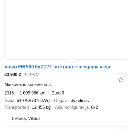
Volvo FM 500 6x2 27T su kranu ir miegama vieta
23 900 €
Be PVM
Miškovežis sunkvežimis
2016
1 005 966 km
Euro 6
Galia
510 AG (375 kW)
Degalai
dyzelinas
Transporteris
12 455 kg
Ašių konfigūracija
6x2
Lietuva, Vilnius