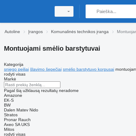
Autoline
Įrangos
Komunalinės technikos įranga
Montuojam
Montuojami smėlio barstytuvai
Kategorija
sniego peiliai
šlavimo šepečiai
smėlio barstytuvo korpusai
montuojami
rodyti visas
Markė
Pagal šią užklausą rezultatų neradome
Amazone
EK-S
BW
Dalen
Matev
Nido
Stratos
Pronar
Rauch
Axeo
SA
UKS
Mitos
rodyti visas