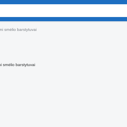
i smėlio barstytuvai
 smėlio barstytuvai