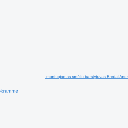
montuojamas smėlio barstytuvas Bredal Andr
rokramme