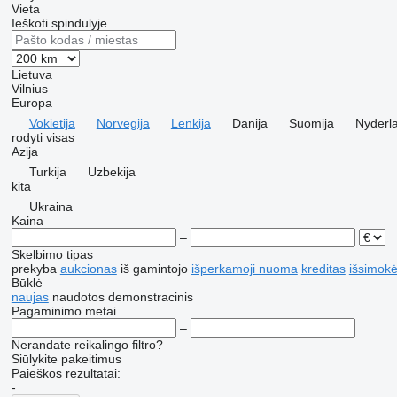
Vieta
Ieškoti spindulyje
Lietuva
Vilnius
Europa
Vokietija
Norvegija
Lenkija
Danija
Suomija
Nyderl
rodyti visas
Azija
Turkija
Uzbekija
kita
Ukraina
Kaina
–
Skelbimo tipas
prekyba
aukcionas
iš gamintojo
išperkamoji nuoma
kreditas
išsimokė
Būklė
naujas
naudotos
demonstracinis
Pagaminimo metai
–
Nerandate reikalingo filtro?
Siūlykite pakeitimus
Paieškos rezultatai:
-