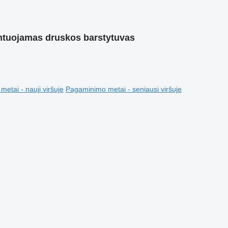
ntuojamas druskos barstytuvas
etai - nauji viršuje
Pagaminimo metai - seniausi viršuje