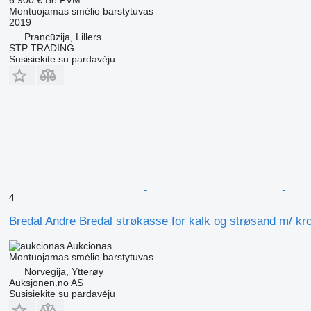
Montuojamas smėlio barstytuvas
2019
Prancūzija, Lillers
STP TRADING
Susisiekite su pardavėju
4
Bredal Andre Bredal strøkasse for kalk og strøsand m/ k
Aukcionas
Montuojamas smėlio barstytuvas
Norvegija, Ytterøy
Auksjonen.no AS
Susisiekite su pardavėju