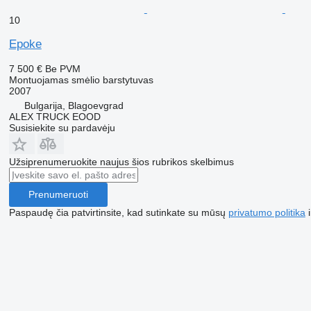
10
Epoke
7 500 €
Be PVM
Montuojamas smėlio barstytuvas
2007
Bulgarija, Blagoevgrad
ALEX TRUCK EOOD
Susisiekite su pardavėju
Užsiprenumeruokite naujus šios rubrikos skelbimus
Prenumeruoti
Paspaudę čia patvirtinsite, kad sutinkate su mūsų
privatumo politika
i