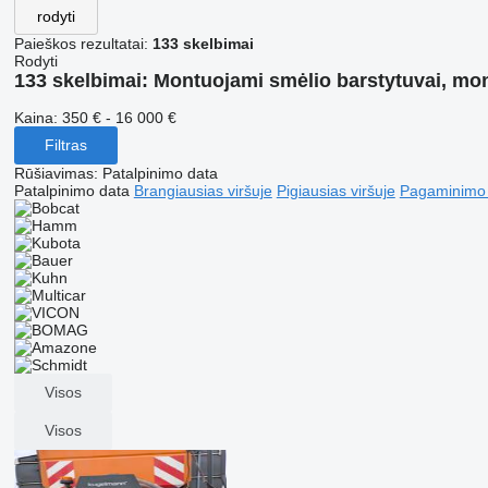
rodyti
Paieškos rezultatai:
133 skelbimai
Rodyti
133 skelbimai:
Montuojami smėlio barstytuvai, mo
Kaina:
350 € - 16 000 €
Filtras
Rūšiavimas
:
Patalpinimo data
Patalpinimo data
Brangiausias viršuje
Pigiausias viršuje
Pagaminimo m
Visos
Visos