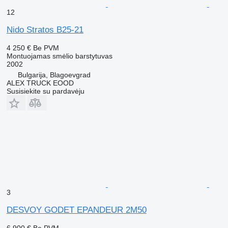
12
Nido Stratos B25-21
4 250 €
Be PVM
Montuojamas smėlio barstytuvas
2002
Bulgarija, Blagoevgrad
ALEX TRUCK EOOD
Susisiekite su pardavėju
3
DESVOY GODET EPANDEUR 2M50
6 900 €
Be PVM