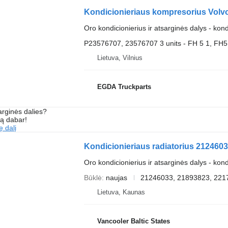
Kondicionieriaus kompresorius Volv
Oro kondicionierius ir atsarginės dalys - kon
P23576707, 23576707 3 units - FH 5 1, FH5 
Lietuva, Vilnius
EGDA Truckparts
arginės dalies?
są dabar!
ę dalį
Kondicionieriaus radiatorius 212460
Oro kondicionierius ir atsarginės dalys - kond
Būklė
naujas
21246033, 21893823, 221
Lietuva, Kaunas
Vancooler Baltic States