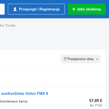
Prisijungti / Registracija
Įdėti skelbimą
olvo Trucks
Patalpinimo data
 sunkvežimio Volvo FMX II
57,85 €
dicionieriaus žarna
Be PVM