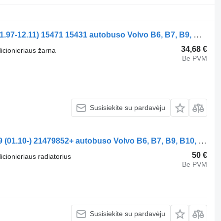
Kondicionieriaus žarna UWE B12B (01.97-12.11) 15471 15431 autobuso Volvo B6, B7, B9, B10, B12 bus (1978-2011)
34,68 €
dicionieriaus žarna
Be PVM
Susisiekite su pardavėju
Kondicionieriaus radiatorius Volvo B9 (01.10-) 21479852+ autobuso Volvo B6, B7, B9, B10, B12 bus (1978-2011)
50 €
icionieriaus radiatorius
Be PVM
Susisiekite su pardavėju