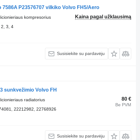
o 7586A P23576707 vilkiko Volvo FH5/Aero
Kaina pagal užklausimą
dicionieriaus kompresorius
2, 3, 4
Susisiekite su pardavėju
33 sunkvežimio Volvo FH
80 €
icionieriaus radiatorius
Be PVM
74081, 22212982, 22768926
Susisiekite su pardavėju