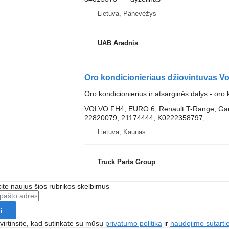
Lietuva, Panevėžys
UAB Aradnis
Oro kondicionierius ir atsarginės dalys - oro
VOLVO FH4, EURO 6, Renault T-Range, Gama
22820079, 21174444, K0222358797,...
Lietuva, Kaunas
Truck Parts Group
te naujus šios rubrikos skelbimus
i
irtinsite, kad sutinkate su mūsų
privatumo politika
ir
naudojimo sutarti