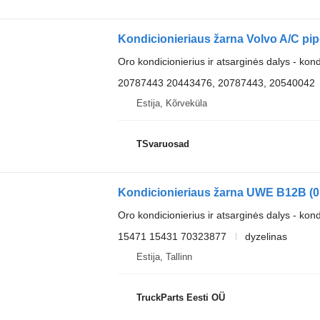
Kondicionieriaus žarna Volvo A/C pip
Oro kondicionierius ir atsarginės dalys - kon
20787443 20443476, 20787443, 20540042
Estija, Kõrveküla
TSvaruosad
Oro kondicionierius ir atsarginės dalys - kon
15471 15431 70323877
dyzelinas
Estija, Tallinn
TruckParts Eesti OÜ