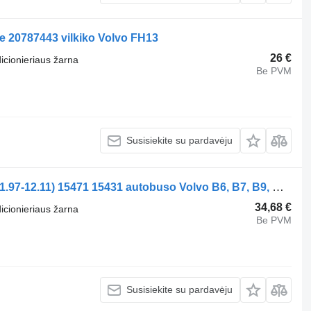
e 20787443 vilkiko Volvo FH13
26 €
dicionieriaus žarna
Be PVM
Susisiekite su pardavėju
Kondicionieriaus žarna UWE B12B (01.97-12.11) 15471 15431 autobuso Volvo B6, B7, B9, B10, B12 bus (1978-2011)
34,68 €
dicionieriaus žarna
Be PVM
Susisiekite su pardavėju