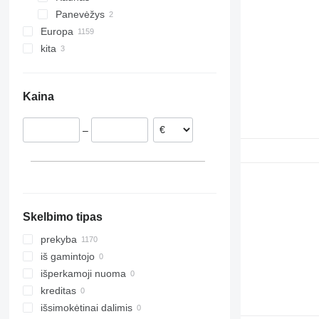
Panevėžys
FL 280
FM12
Europa
FL611
FM13
kita
Estija
FM 300
Rumunija
Ukraina
Nyderlandai
Kaina
Ispanija
Portugalija
–
Lenkija
Danija
Belgija
rodyti visas
Skelbimo tipas
prekyba
iš gamintojo
išperkamoji nuoma
kreditas
išsimokėtinai dalimis