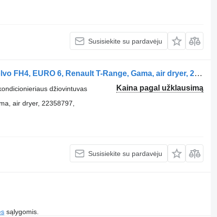
Susisiekite su pardavėju
Oro kondicionieriaus džiovintuvas Volvo FH4, EURO 6, Renault T-Range, Gama, air dryer, 22358797, 2282007 VOLVO vilkiko Volvo FH4
Kaina pagal užklausimą
 kondicionieriaus džiovintuvas
, air dryer, 22358797,
Susisiekite su pardavėju
es
sąlygomis.