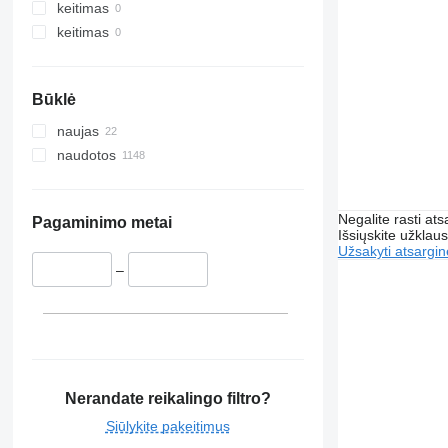
keitimas
keitimas
Būklė
naujas
naudotos
Negalite rasti ats
Pagaminimo metai
Išsiųskite užklau
Užsakyti atsargin
–
Nerandate reikalingo filtro?
Siūlykite pakeitimus