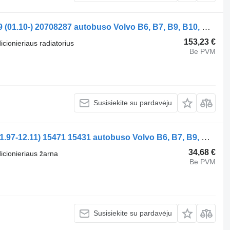
Kondicionieriaus radiatorius Volvo B9 (01.10-) 20708287 autobuso Volvo B6, B7, B9, B10, B12 bus (1978-2011)
153,23 €
icionieriaus radiatorius
Be PVM
Susisiekite su pardavėju
Kondicionieriaus žarna UWE B12B (01.97-12.11) 15471 15431 autobuso Volvo B6, B7, B9, B10, B12 bus (1978-2011)
34,68 €
dicionieriaus žarna
Be PVM
Susisiekite su pardavėju