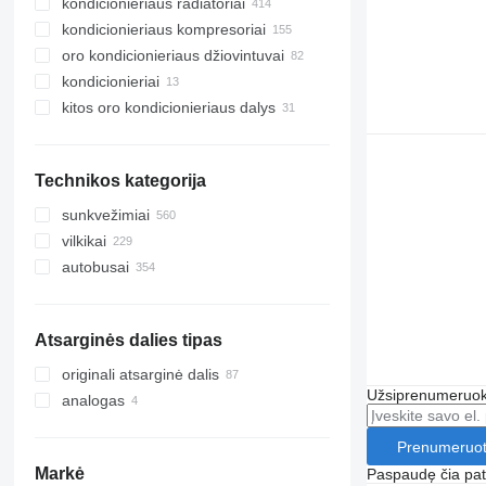
kondicionieriaus radiatoriai
kondicionieriaus kompresoriai
oro kondicionieriaus džiovintuvai
kondicionieriai
kitos oro kondicionieriaus dalys
Technikos kategorija
sunkvežimiai
vilkikai
autobusai
Atsarginės dalies tipas
originali atsarginė dalis
Užsiprenumeruoki
analogas
Prenumeruot
Markė
Paspaudę čia patv