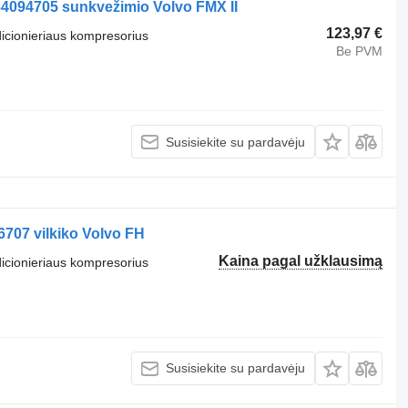
84094705 sunkvežimio Volvo FMX II
123,97 €
dicionieriaus kompresorius
Be PVM
Susisiekite su pardavėju
707 vilkiko Volvo FH
Kaina pagal užklausimą
dicionieriaus kompresorius
Susisiekite su pardavėju