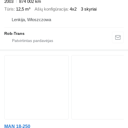
2003
874 002 km
Tūris
12,5 m³
Ašių konfigūracija
4x2
3 skyriai
Lenkija, Włoszczowa
Rob-Trans
MAN 18-250