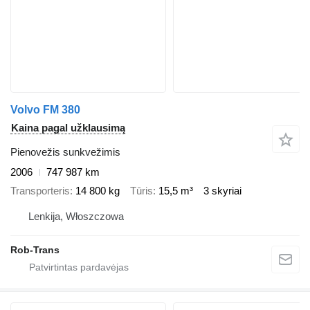
Volvo FM 380
Kaina pagal užklausimą
Pienovežis sunkvežimis
2006
747 987 km
Transporteris
14 800 kg
Tūris
15,5 m³
3 skyriai
Lenkija, Włoszczowa
Rob-Trans