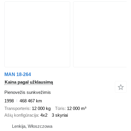
MAN 18-264
Kaina pagal užklausimą
Pienovežis sunkvežimis
1998
468 467 km
Transporteris
12 000 kg
Tūris
12 000 m³
Ašių konfigūracija
4x2
3 skyriai
Lenkija, Włoszczowa