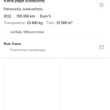
Kaina pagal užklausimą
Pienovežis sunkvežimis
2011
765 000 km
Euro 5
Transporteris
15 600 kg
Tūris
15 500 m³
Lenkija, Włoszczowa
Rob-Trans