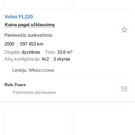
Volvo FL220
Kaina pagal užklausimą
Pienovežis sunkvežimis
2000
597 453 km
Degalai
dyzelinas
Tūris
10,6 m³
Ašių konfigūracija
4x2
3 skyriai
Lenkija, Włoszczowa
Rob-Trans