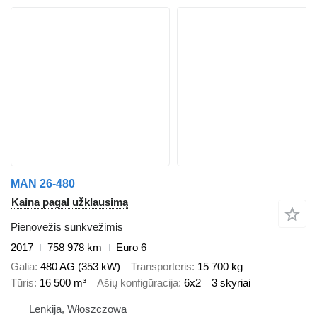
MAN 26-480
Kaina pagal užklausimą
Pienovežis sunkvežimis
2017
758 978 km
Euro 6
Galia
480 AG (353 kW)
Transporteris
15 700 kg
Tūris
16 500 m³
Ašių konfigūracija
6x2
3 skyriai
Lenkija, Włoszczowa