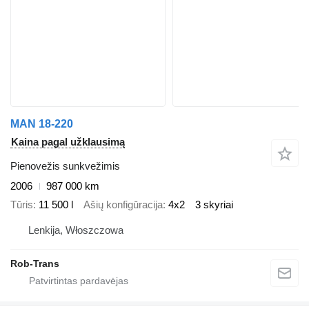
MAN 18-220
Kaina pagal užklausimą
Pienovežis sunkvežimis
2006
987 000 km
Tūris
11 500 l
Ašių konfigūracija
4x2
3 skyriai
Lenkija, Włoszczowa
Rob-Trans