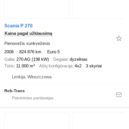
Scania P 270
Kaina pagal užklausimą
Pienovežis sunkvežimis
2008
824 876 km
Euro 5
Galia
270 AG (198 kW)
Degalai
dyzelinas
Tūris
11 000 m³
Ašių konfigūracija
4x2
3 skyriai
Lenkija, Włoszczowa
Rob-Trans