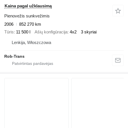
Kaina pagal užklausimą
Pienovežis sunkvežimis
2006
852 270 km
Tūris
11 500 l
Ašių konfigūracija
4x2
3 skyriai
Lenkija, Włoszczowa
Rob-Trans