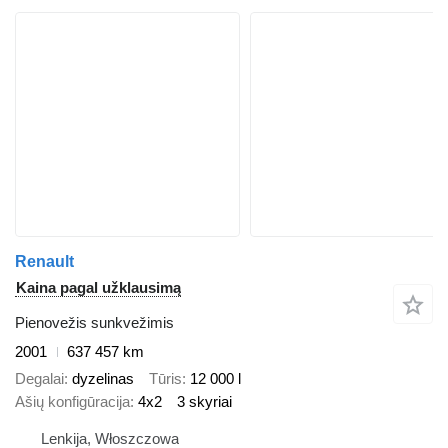
Renault
Kaina pagal užklausimą
Pienovežis sunkvežimis
2001
637 457 km
Degalai
dyzelinas
Tūris
12 000 l
Ašių konfigūracija
4x2
3 skyriai
Lenkija, Włoszczowa