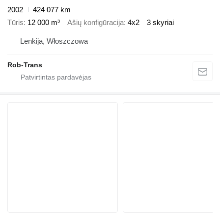
2002
424 077 km
Tūris
12 000 m³
Ašių konfigūracija
4x2
3 skyriai
Lenkija, Włoszczowa
Rob-Trans