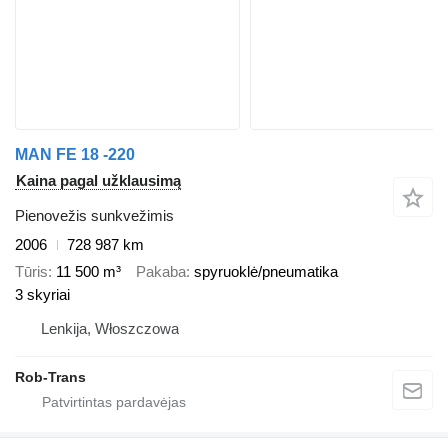
MAN FE 18 -220
Kaina pagal užklausimą
Pienovežis sunkvežimis
2006
728 987 km
Tūris
11 500 m³
Pakaba
spyruoklė/pneumatika
3 skyriai
Lenkija, Włoszczowa
Rob-Trans