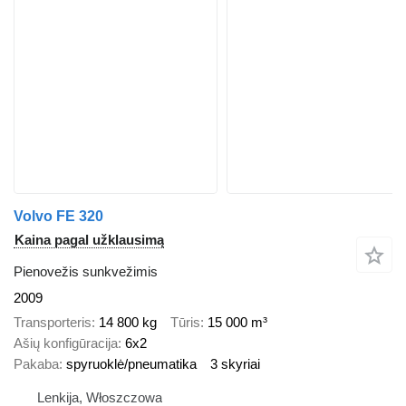
Volvo FE 320
Kaina pagal užklausimą
Pienovežis sunkvežimis
2009
Transporteris
14 800 kg
Tūris
15 000 m³
Ašių konfigūracija
6x2
Pakaba
spyruoklė/pneumatika
3 skyriai
Lenkija, Włoszczowa