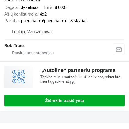
Degalai
dyzelinas
Tūris
8 000 l
Ašių konfigūracija
4x2
Pakaba
pneumatika/pneumatika
3 skyriai
Lenkija, Włoszczowa
Rob-Trans
„Autoline“ partnerių programa
Tapkite mūsų partneriu ir už kiekvieną pritrauktą
klientą gaukite atlygį
Žiūrėkite pasiūlymą