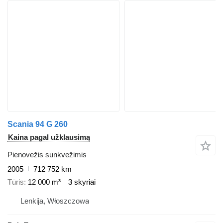
Scania 94 G 260
Kaina pagal užklausimą
Pienovežis sunkvežimis
2005
712 752 km
Tūris
12 000 m³
3 skyriai
Lenkija, Włoszczowa