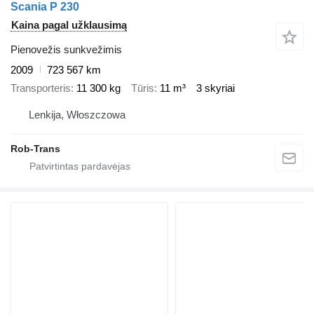
Scania P 230
Kaina pagal užklausimą
Pienovežis sunkvežimis
2009
723 567 km
Transporteris
11 300 kg
Tūris
11 m³
3 skyriai
Lenkija, Włoszczowa
Rob-Trans