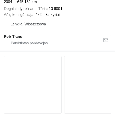
2004
645 152 km
Degalai
dyzelinas
Tūris
10 600 l
Ašių konfigūracija
4x2
3 skyriai
Lenkija, Włoszczowa
Rob-Trans