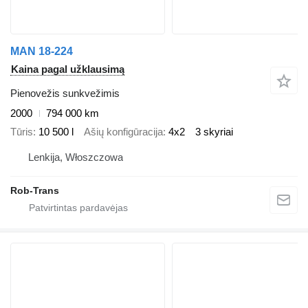
MAN 18-224
Kaina pagal užklausimą
Pienovežis sunkvežimis
2000
794 000 km
Tūris
10 500 l
Ašių konfigūracija
4x2
3 skyriai
Lenkija, Włoszczowa
Rob-Trans