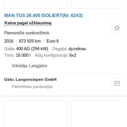
MAN TGS 26.400 ISOLIERT(Nr. 6243)
Kaina pagal užklausimą
Pienovežis sunkvežimis
2016
873 925 km
Euro 6
Galia
400 AG (294 kW)
Degalai
dyzelinas
Tūris
16 000 l
Ašių konfigūracija
6x2
Vokietija, Langgöns
Gebr. Langensiepen GmbH