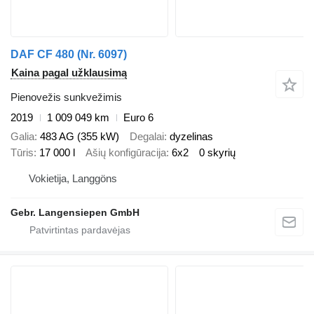
DAF CF 480 (Nr. 6097)
Kaina pagal užklausimą
Pienovežis sunkvežimis
2019
1 009 049 km
Euro 6
Galia
483 AG (355 kW)
Degalai
dyzelinas
Tūris
17 000 l
Ašių konfigūracija
6x2
0 skyrių
Vokietija, Langgöns
Gebr. Langensiepen GmbH