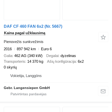
DAF CF 460 FAN 6x2 (Nr. 5667)
Kaina pagal užklausimą
Pienovežis sunkvežimis
2016
897 942 km
Euro 6
Galia
462 AG (340 kW)
Degalai
dyzelinas
Transporteris
14 370 kg
Ašių konfigūracija
6x2
0 skyrių
Vokietija, Langgöns
Gebr. Langensiepen GmbH