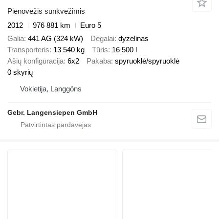
Pienovežis sunkvežimis
2012
976 881 km
Euro 5
Galia
441 AG (324 kW)
Degalai
dyzelinas
Transporteris
13 540 kg
Tūris
16 500 l
Ašių konfigūracija
6x2
Pakaba
spyruoklė/spyruoklė
0 skyrių
Vokietija, Langgöns
Gebr. Langensiepen GmbH