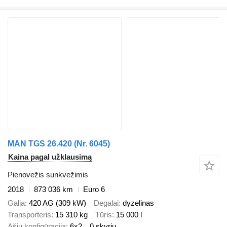
MAN TGS 26.420 (Nr. 6045)
Kaina pagal užklausimą
Pienovežis sunkvežimis
2018
873 036 km
Euro 6
Galia
420 AG (309 kW)
Degalai
dyzelinas
Transporteris
15 310 kg
Tūris
15 000 l
Ašių konfigūracija
6x2
0 skyrių