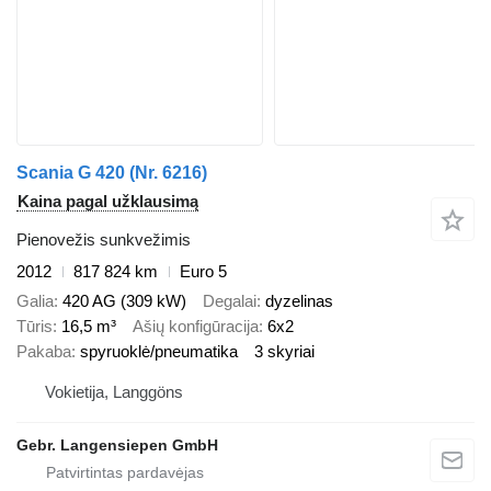
Scania G 420 (Nr. 6216)
Kaina pagal užklausimą
Pienovežis sunkvežimis
2012
817 824 km
Euro 5
Galia
420 AG (309 kW)
Degalai
dyzelinas
Tūris
16,5 m³
Ašių konfigūracija
6x2
Pakaba
spyruoklė/pneumatika
3 skyriai
Vokietija, Langgöns
Gebr. Langensiepen GmbH