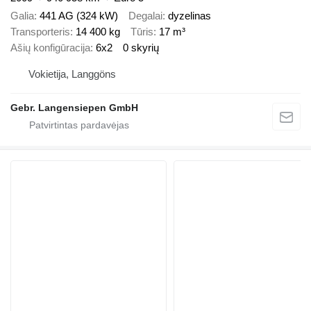
Galia
441 AG (324 kW)
Degalai
dyzelinas
Transporteris
14 400 kg
Tūris
17 m³
Ašių konfigūracija
6x2
0 skyrių
Vokietija, Langgöns
Gebr. Langensiepen GmbH