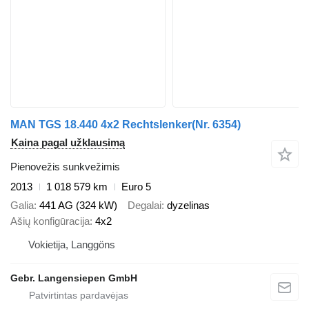
MAN TGS 18.440 4x2 Rechtslenker(Nr. 6354)
Kaina pagal užklausimą
Pienovežis sunkvežimis
2013
1 018 579 km
Euro 5
Galia
441 AG (324 kW)
Degalai
dyzelinas
Ašių konfigūracija
4x2
Vokietija, Langgöns
Gebr. Langensiepen GmbH