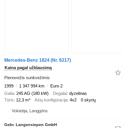
Mercedes-Benz 1824 (Nr. 6217)
Kaina pagal užklausimą
Pienovežis sunkvežimis
1999
1 347 994 km
Euro 2
Galia
245 AG (180 kW)
Degalai
dyzelinas
Tūris
12,3 m³
Ašių konfigūracija
4x2
0 skyrių
Vokietija, Langgöns
Gebr. Langensiepen GmbH