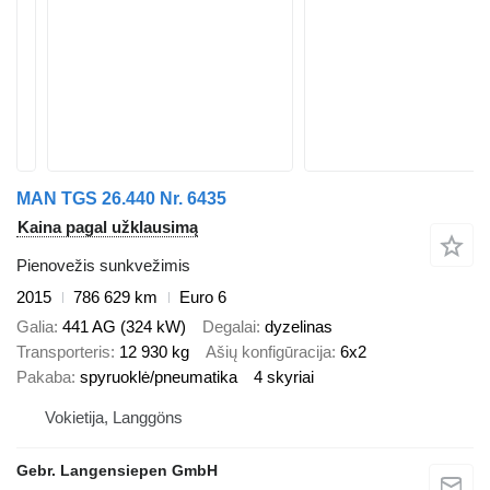
MAN TGS 26.440 Nr. 6435
Kaina pagal užklausimą
Pienovežis sunkvežimis
2015
786 629 km
Euro 6
Galia
441 AG (324 kW)
Degalai
dyzelinas
Transporteris
12 930 kg
Ašių konfigūracija
6x2
Pakaba
spyruoklė/pneumatika
4 skyriai
Vokietija, Langgöns
Gebr. Langensiepen GmbH