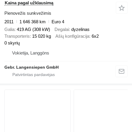
Kaina pagal užklausimą
Pienovežis sunkvežimis
2011
1 646 368 km
Euro 4
Galia
419 AG (308 kW)
Degalai
dyzelinas
Transporteris
15 020 kg
Ašių konfigūracija
6x2
0 skyrių
Vokietija, Langgöns
Gebr. Langensiepen GmbH