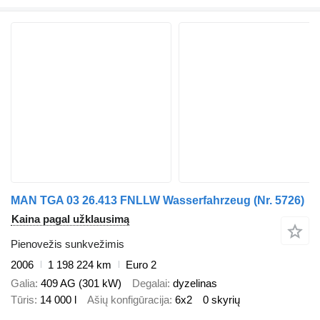
MAN TGA 03 26.413 FNLLW Wasserfahrzeug (Nr. 5726)
Kaina pagal užklausimą
Pienovežis sunkvežimis
2006
1 198 224 km
Euro 2
Galia
409 AG (301 kW)
Degalai
dyzelinas
Tūris
14 000 l
Ašių konfigūracija
6x2
0 skyrių