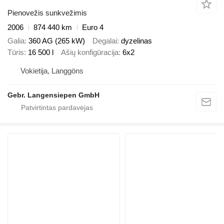
Pienovežis sunkvežimis
2006
874 440 km
Euro 4
Galia
360 AG (265 kW)
Degalai
dyzelinas
Tūris
16 500 l
Ašių konfigūracija
6x2
Vokietija, Langgöns
Gebr. Langensiepen GmbH