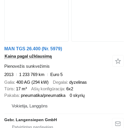
MAN TGS 26.400 (Nr. 5979)
Kaina pagal užklausimą
Pienovežis sunkvežimis
2013
1 233 769 km
Euro 5
Galia
400 AG (294 kW)
Degalai
dyzelinas
Tūris
17 m³
Ašių konfigūracija
6x2
Pakaba
pneumatika/pneumatika
0 skyrių
Vokietija, Langgöns
Gebr. Langensiepen GmbH