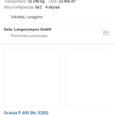
Transporteris
15 240 kg
Tūris
13 405 m³
Ašių konfigūracija
6x2
4 skyriai
Vokietija, Langgöns
Gebr. Langensiepen GmbH
Scania P 400 (Nr. 5185)