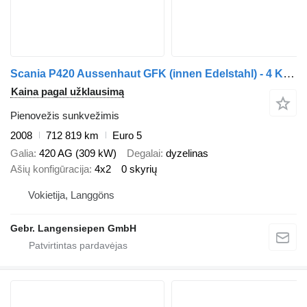
Scania P420 Aussenhaut GFK (innen Edelstahl) - 4 Kammern (1956 1176 300
Kaina pagal užklausimą
Pienovežis sunkvežimis
2008
712 819 km
Euro 5
Galia
420 AG (309 kW)
Degalai
dyzelinas
Ašių konfigūracija
4x2
0 skyrių
Vokietija, Langgöns
Gebr. Langensiepen GmbH