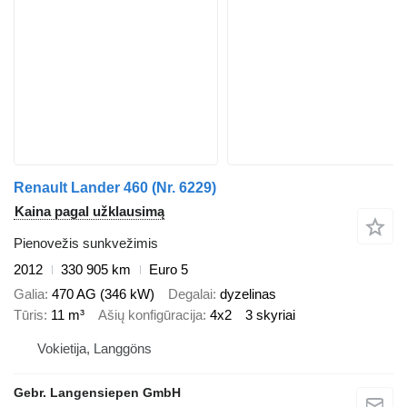
Renault Lander 460 (Nr. 6229)
Kaina pagal užklausimą
Pienovežis sunkvežimis
2012
330 905 km
Euro 5
Galia
470 AG (346 kW)
Degalai
dyzelinas
Tūris
11 m³
Ašių konfigūracija
4x2
3 skyriai
Vokietija, Langgöns
Gebr. Langensiepen GmbH