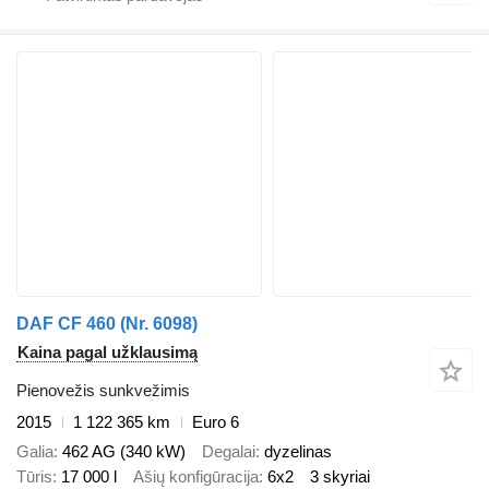
DAF CF 460 (Nr. 6098)
Kaina pagal užklausimą
Pienovežis sunkvežimis
2015
1 122 365 km
Euro 6
Galia
462 AG (340 kW)
Degalai
dyzelinas
Tūris
17 000 l
Ašių konfigūracija
6x2
3 skyriai