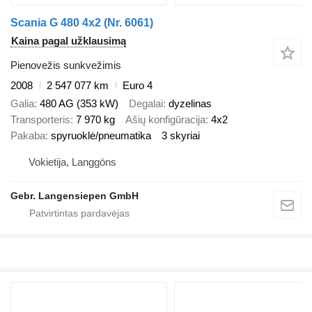
Scania G 480 4x2 (Nr. 6061)
Kaina pagal užklausimą
Pienovežis sunkvežimis
2008
2 547 077 km
Euro 4
Galia
480 AG (353 kW)
Degalai
dyzelinas
Transporteris
7 970 kg
Ašių konfigūracija
4x2
Pakaba
spyruoklė/pneumatika
3 skyriai
Vokietija, Langgöns
Gebr. Langensiepen GmbH