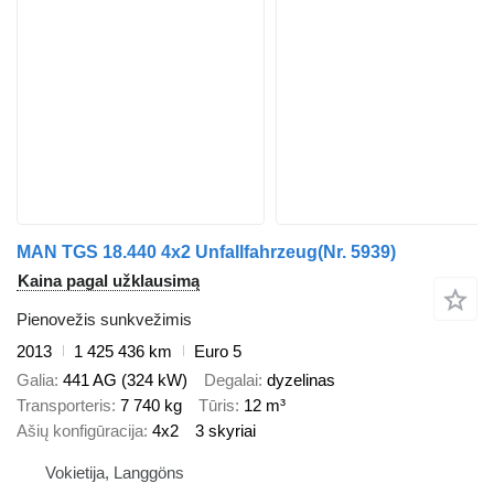
MAN TGS 18.440 4x2 Unfallfahrzeug(Nr. 5939)
Kaina pagal užklausimą
Pienovežis sunkvežimis
2013
1 425 436 km
Euro 5
Galia
441 AG (324 kW)
Degalai
dyzelinas
Transporteris
7 740 kg
Tūris
12 m³
Ašių konfigūracija
4x2
3 skyriai
Vokietija, Langgöns