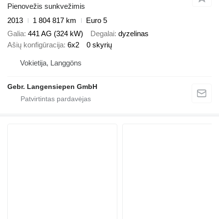
Pienovežis sunkvežimis
2013
1 804 817 km
Euro 5
Galia
441 AG (324 kW)
Degalai
dyzelinas
Ašių konfigūracija
6x2
0 skyrių
Vokietija, Langgöns
Gebr. Langensiepen GmbH