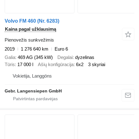
Volvo FM 460 (Nr. 6283)
Kaina pagal užklausimą
Pienovežis sunkvežimis
2019
1 276 640 km
Euro 6
Galia
469 AG (345 kW)
Degalai
dyzelinas
Tūris
17 000 l
Ašių konfigūracija
6x2
3 skyriai
Vokietija, Langgöns
Gebr. Langensiepen GmbH